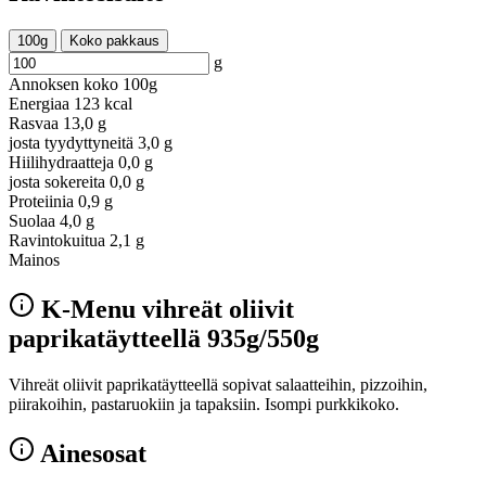
100g
Koko pakkaus
g
Annoksen koko
100g
Energiaa
123 kcal
Rasvaa
13,0 g
josta tyydyttyneitä
3,0 g
Hiilihydraatteja
0,0 g
josta sokereita
0,0 g
Proteiinia
0,9 g
Suolaa
4,0 g
Ravintokuitua
2,1 g
Mainos
K-Menu vihreät oliivit
paprikatäytteellä 935g/550g
Vihreät oliivit paprikatäytteellä sopivat salaatteihin, pizzoihin,
piirakoihin, pastaruokiin ja tapaksiin. Isompi purkkikoko.
Ainesosat