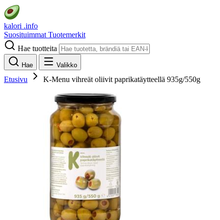
kalori
.info
Suosituimmat
Tuotemerkit
Hae tuotteita
Hae
Valikko
Etusivu
K-Menu vihreät oliivit paprikatäytteellä 935g/550g