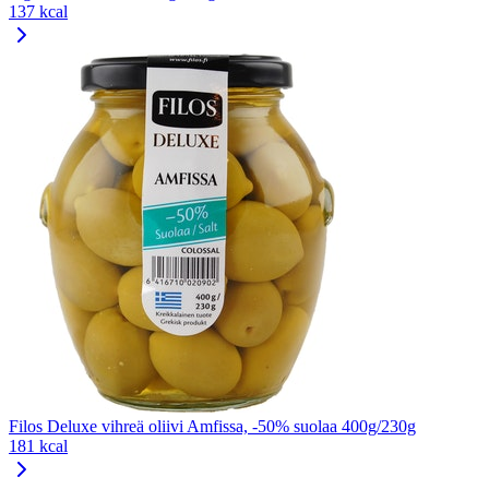
137 kcal
Filos Deluxe vihreä oliivi Amfissa, -50% suolaa 400g/230g
181 kcal