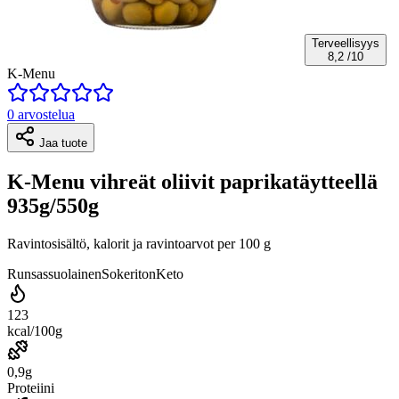
Terveellisyys
8,2
/10
K-Menu
0 arvostelua
Jaa tuote
K-Menu vihreät oliivit paprikatäytteellä
935g/550g
Ravintosisältö, kalorit ja ravintoarvot per 100 g
Runsassuolainen
Sokeriton
Keto
123
kcal/100g
0,9g
Proteiini