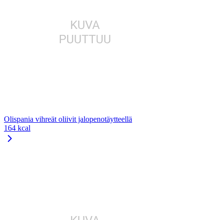
Olispania vihreät oliivit jalopenotäytteellä
164 kcal