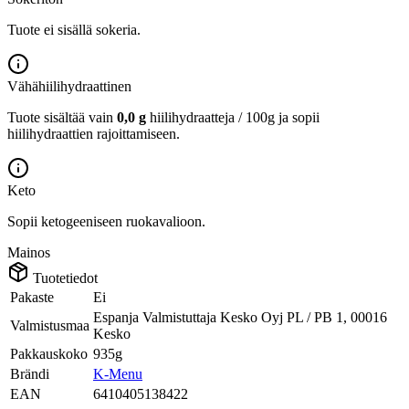
Tuote ei sisällä sokeria.
Vähähiilihydraattinen
Tuote sisältää vain
0,0 g
hiilihydraatteja / 100g ja sopii
hiilihydraattien rajoittamiseen.
Keto
Sopii ketogeeniseen ruokavalioon.
Mainos
Tuotetiedot
Pakaste
Ei
Espanja Valmistuttaja Kesko Oyj PL / PB 1, 00016
Valmistusmaa
Kesko
Pakkauskoko
935g
Brändi
K-Menu
EAN
6410405138422