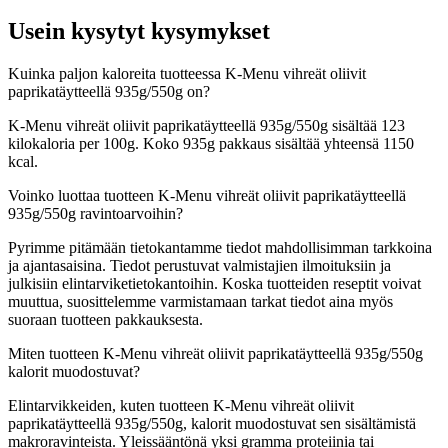
Usein kysytyt kysymykset
Kuinka paljon kaloreita tuotteessa K-Menu vihreät oliivit
paprikatäytteellä 935g/550g on?
K-Menu vihreät oliivit paprikatäytteellä 935g/550g sisältää 123
kilokaloria per 100g. Koko 935g pakkaus sisältää yhteensä 1150
kcal.
Voinko luottaa tuotteen K-Menu vihreät oliivit paprikatäytteellä
935g/550g ravintoarvoihin?
Pyrimme pitämään tietokantamme tiedot mahdollisimman tarkkoina
ja ajantasaisina. Tiedot perustuvat valmistajien ilmoituksiin ja
julkisiin elintarviketietokantoihin. Koska tuotteiden reseptit voivat
muuttua, suosittelemme varmistamaan tarkat tiedot aina myös
suoraan tuotteen pakkauksesta.
Miten tuotteen K-Menu vihreät oliivit paprikatäytteellä 935g/550g
kalorit muodostuvat?
Elintarvikkeiden, kuten tuotteen K-Menu vihreät oliivit
paprikatäytteellä 935g/550g, kalorit muodostuvat sen sisältämistä
makroravinteista. Yleissääntönä yksi gramma proteiinia tai