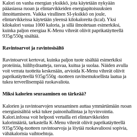
Kalori on vanha energian yksikkö, jota käytetään nykyään
pääasiassa ruoan ja elintarvikkeiden energiapitoisuuksien
ilmoittamiseen. Vaikka virallinen SI-yksikkö on joule,
elintarvikkeissa käytetään yleensä kilokaloreita (kcal). Yksi
kilokalori vastaa 1000 kaloria, ja sillä ilmoitetaan esimerkiksi,
kuinka paljon energiaa K-Menu vihreät oliivit paprikatäytteellä
935g/550g sisältää.
Ravintoarvot ja ravintosisältö
Ravintoarvot kertovat, kuinka paljon tuote sisältää esimerkiksi
proteiinia, hiilihydraatteja, rasvaa, kuitua ja suolaa. Näiden avulla
voit verrata tuotteita keskenään, arvioida K-Menu vihreät oliivit
paprikatäytteellä 935g/550g -tuotteen ravitsemuksellista laatua ja
tukea terveellisempää ruokavaliota.
Miksi kalorien seuraaminen on tärkeää?
Kalorien ja ravintoarvojen seuraaminen auttaa ymmärtämään ruoan
energiasisältöä sekä tukee painonhallintaa ja hyvinvointia.
Kalori.infossa voit helposti vertailla eri elintarvikkeiden
kalorimääriä, tarkastella K-Menu vihreät oliivit paprikatäytteellä
935g/550g-tuotteen ravintoarvoja ja löytää ruokavalioosi sopivia,
vähäkalorisia vaihtoehtoja.