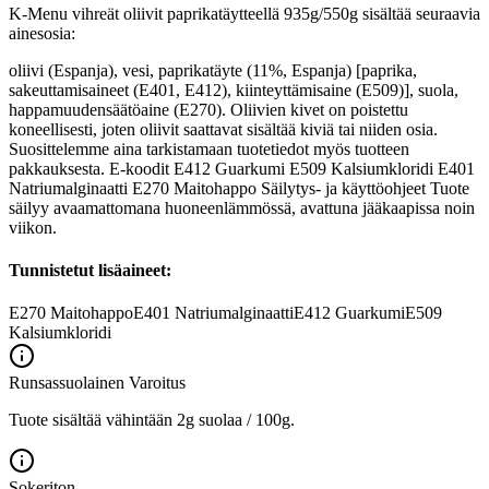
K-Menu vihreät oliivit paprikatäytteellä 935g/550g sisältää seuraavia
ainesosia:
oliivi (Espanja), vesi, paprikatäyte (11%, Espanja) [paprika,
sakeuttamisaineet (E401, E412), kiinteyttämisaine (E509)], suola,
happamuudensäätöaine (E270). Oliivien kivet on poistettu
koneellisesti, joten oliivit saattavat sisältää kiviä tai niiden osia.
Suosittelemme aina tarkistamaan tuotetiedot myös tuotteen
pakkauksesta. E-koodit E412 Guarkumi E509 Kalsiumkloridi E401
Natriumalginaatti E270 Maitohappo Säilytys- ja käyttöohjeet Tuote
säilyy avaamattomana huoneenlämmössä, avattuna jääkaapissa noin
viikon.
Tunnistetut lisäaineet:
E270
Maitohappo
E401
Natriumalginaatti
E412
Guarkumi
E509
Kalsiumkloridi
Runsassuolainen
Varoitus
Tuote sisältää vähintään 2g suolaa / 100g.
Sokeriton