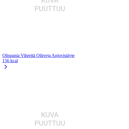
Olispania Vihreitä Oliiveja Anjovistäyte
156 kcal