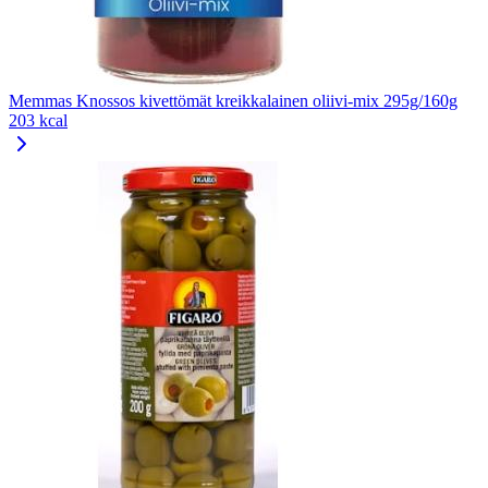
Memmas Knossos kivettömät kreikkalainen oliivi-mix 295g/160g
203 kcal