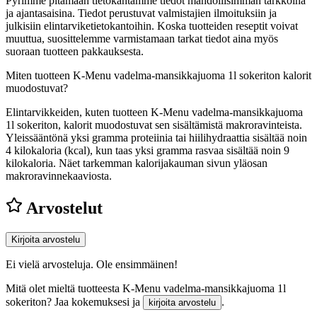
Pyrimme pitämään tietokantamme tiedot mahdollisimman tarkkoina
ja ajantasaisina. Tiedot perustuvat valmistajien ilmoituksiin ja
julkisiin elintarviketietokantoihin. Koska tuotteiden reseptit voivat
muuttua, suosittelemme varmistamaan tarkat tiedot aina myös
suoraan tuotteen pakkauksesta.
Miten tuotteen K-Menu vadelma-mansikkajuoma 1l sokeriton kalorit
muodostuvat?
Elintarvikkeiden, kuten tuotteen K-Menu vadelma-mansikkajuoma
1l sokeriton, kalorit muodostuvat sen sisältämistä makroravinteista.
Yleissääntönä yksi gramma proteiinia tai hiilihydraattia sisältää noin
4 kilokaloria (kcal), kun taas yksi gramma rasvaa sisältää noin 9
kilokaloria. Näet tarkemman kalorijakauman sivun yläosan
makroravinnekaaviosta.
Arvostelut
Kirjoita arvostelu
Ei vielä arvosteluja. Ole ensimmäinen!
Mitä olet mieltä tuotteesta K-Menu vadelma-mansikkajuoma 1l
sokeriton? Jaa kokemuksesi ja
.
kirjoita arvostelu