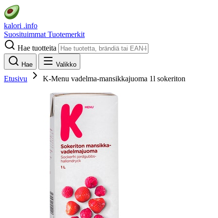
kalori
.info
Suosituimmat
Tuotemerkit
Hae tuotteita
Hae
Valikko
Etusivu
K-Menu vadelma-mansikkajuoma 1l sokeriton