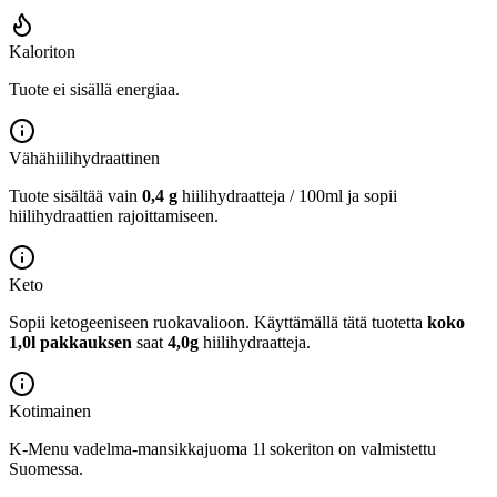
Kaloriton
Tuote ei sisällä energiaa.
Vähähiilihydraattinen
Tuote sisältää vain
0,4 g
hiilihydraatteja / 100ml ja sopii
hiilihydraattien rajoittamiseen.
Keto
Sopii ketogeeniseen ruokavalioon.
Käyttämällä tätä tuotetta
koko
1,0l pakkauksen
saat
4,0g
hiilihydraatteja.
Kotimainen
K-Menu vadelma-mansikkajuoma 1l sokeriton on valmistettu
Suomessa.