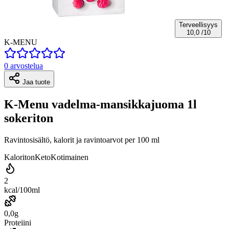
Terveellisyys
10,0
/10
K-MENU
0 arvostelua
Jaa tuote
K-Menu vadelma-mansikkajuoma 1l
sokeriton
Ravintosisältö, kalorit ja ravintoarvot per 100 ml
Kaloriton
Keto
Kotimainen
2
kcal/100ml
0,0g
Proteiini