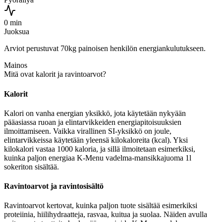
0 min
Juoksua
Arviot perustuvat 70kg painoisen henkilön energiankulutukseen.
Mainos
Mitä ovat kalorit ja ravintoarvot?
Kalorit
Kalori on vanha energian yksikkö, jota käytetään nykyään
pääasiassa ruoan ja elintarvikkeiden energiapitoisuuksien
ilmoittamiseen. Vaikka virallinen SI-yksikkö on joule,
elintarvikkeissa käytetään yleensä kilokaloreita (kcal). Yksi
kilokalori vastaa 1000 kaloria, ja sillä ilmoitetaan esimerkiksi,
kuinka paljon energiaa K-Menu vadelma-mansikkajuoma 1l
sokeriton sisältää.
Ravintoarvot ja ravintosisältö
Ravintoarvot kertovat, kuinka paljon tuote sisältää esimerkiksi
proteiinia, hiilihydraatteja, rasvaa, kuitua ja suolaa. Näiden avulla