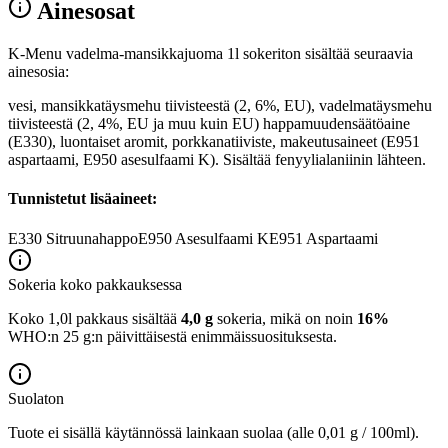
Ainesosat
K-Menu vadelma-mansikkajuoma 1l sokeriton sisältää seuraavia
ainesosia:
vesi, mansikkatäysmehu tiivisteestä (2, 6%, EU), vadelmatäysmehu
tiivisteestä (2, 4%, EU ja muu kuin EU) happamuudensäätöaine
(E330), luontaiset aromit, porkkanatiiviste, makeutusaineet (E951
aspartaami, E950 asesulfaami K). Sisältää fenyylialaniinin lähteen.
Tunnistetut lisäaineet:
E330
Sitruunahappo
E950
Asesulfaami K
E951
Aspartaami
Sokeria koko pakkauksessa
Koko 1,0l pakkaus sisältää
4,0 g
sokeria, mikä on noin
16%
WHO:n 25 g:n päivittäisestä enimmäissuosituksesta.
Suolaton
Tuote ei sisällä käytännössä lainkaan suolaa (alle 0,01 g / 100ml).