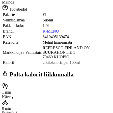
Mainos
Tuotetiedot
Pakaste
Ei
Valmistusmaa
Suomi
Pakkauskoko
1,0l
Brändi
K-MENU
EAN
6410405139474
Kategoria
Mehut lämpimästä
REFRESCO FINLAND OY
Markkinoija / Valmistaja
SUURAHONTIE 1
70460 KUOPIO
Kalorit
2 kilokaloria per 100ml
Polta kalorit liikkumalla
1 min
Kävelyä
0 min
Pyöräilyä