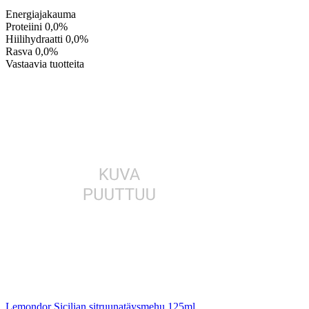
Energiajakauma
Proteiini
0,0%
Hiilihydraatti
0,0%
Rasva
0,0%
Vastaavia tuotteita
Lemondor Sicilian sitruunatäysmehu 125ml