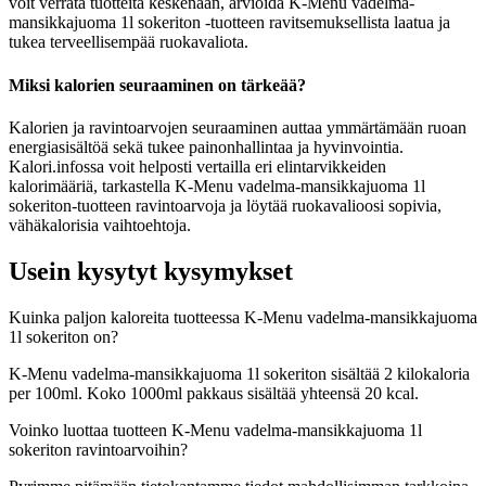
voit verrata tuotteita keskenään, arvioida K-Menu vadelma-
mansikkajuoma 1l sokeriton -tuotteen ravitsemuksellista laatua ja
tukea terveellisempää ruokavaliota.
Miksi kalorien seuraaminen on tärkeää?
Kalorien ja ravintoarvojen seuraaminen auttaa ymmärtämään ruoan
energiasisältöä sekä tukee painonhallintaa ja hyvinvointia.
Kalori.infossa voit helposti vertailla eri elintarvikkeiden
kalorimääriä, tarkastella K-Menu vadelma-mansikkajuoma 1l
sokeriton-tuotteen ravintoarvoja ja löytää ruokavalioosi sopivia,
vähäkalorisia vaihtoehtoja.
Usein kysytyt kysymykset
Kuinka paljon kaloreita tuotteessa K-Menu vadelma-mansikkajuoma
1l sokeriton on?
K-Menu vadelma-mansikkajuoma 1l sokeriton sisältää 2 kilokaloria
per 100ml. Koko 1000ml pakkaus sisältää yhteensä 20 kcal.
Voinko luottaa tuotteen K-Menu vadelma-mansikkajuoma 1l
sokeriton ravintoarvoihin?