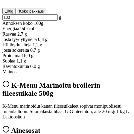
100g
Koko pakkaus
g
Annoksen koko
100g
Energiaa
94 kcal
Rasvaa
2,7 g
josta tyydyttyneitä
0,4 g
Hiilihydraatteja
1,2 g
josta sokereita
0,7 g
Proteiinia
16,0 g
Suolaa
1,1 g
Ravintokuitua
0,0 g
Mainos
K-Menu Marinoitu broilerin
fileesuikale 500g
K-Menu marinoidut kanan fileesuikaleet sopivat monipuolisesti
ruuanlaittoon. Suomalaista lihaa. G Gluteeniton, alle 20 mg/ 1 kg L
Laktoositon
Ainesosat