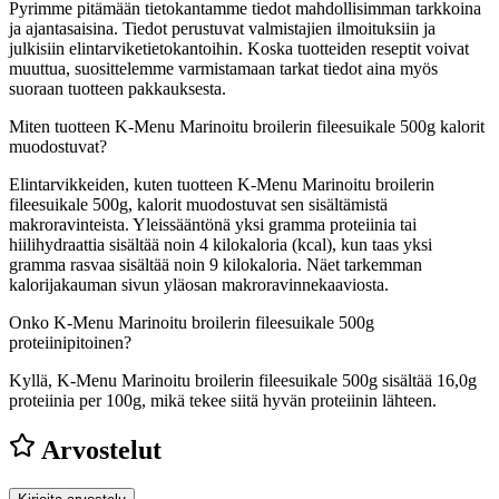
Pyrimme pitämään tietokantamme tiedot mahdollisimman tarkkoina
ja ajantasaisina. Tiedot perustuvat valmistajien ilmoituksiin ja
julkisiin elintarviketietokantoihin. Koska tuotteiden reseptit voivat
muuttua, suosittelemme varmistamaan tarkat tiedot aina myös
suoraan tuotteen pakkauksesta.
Miten tuotteen K-Menu Marinoitu broilerin fileesuikale 500g kalorit
muodostuvat?
Elintarvikkeiden, kuten tuotteen K-Menu Marinoitu broilerin
fileesuikale 500g, kalorit muodostuvat sen sisältämistä
makroravinteista. Yleissääntönä yksi gramma proteiinia tai
hiilihydraattia sisältää noin 4 kilokaloria (kcal), kun taas yksi
gramma rasvaa sisältää noin 9 kilokaloria. Näet tarkemman
kalorijakauman sivun yläosan makroravinnekaaviosta.
Onko K-Menu Marinoitu broilerin fileesuikale 500g
proteiinipitoinen?
Kyllä, K-Menu Marinoitu broilerin fileesuikale 500g sisältää 16,0g
proteiinia per 100g, mikä tekee siitä hyvän proteiinin lähteen.
Arvostelut