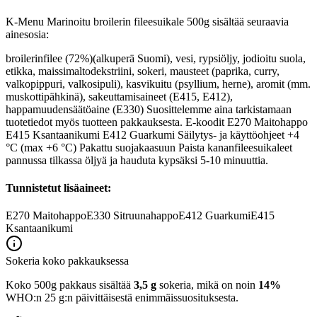
K-Menu Marinoitu broilerin fileesuikale 500g sisältää seuraavia
ainesosia:
broilerinfilee (72%)(alkuperä Suomi), vesi, rypsiöljy, jodioitu suola,
etikka, maissimaltodekstriini, sokeri, mausteet (paprika, curry,
valkopippuri, valkosipuli), kasvikuitu (psyllium, herne), aromit (mm.
muskottipähkinä), sakeuttamisaineet (E415, E412),
happamuudensäätöaine (E330) Suosittelemme aina tarkistamaan
tuotetiedot myös tuotteen pakkauksesta. E-koodit E270 Maitohappo
E415 Ksantaanikumi E412 Guarkumi Säilytys- ja käyttöohjeet +4
°C (max +6 °C) Pakattu suojakaasuun Paista kananfileesuikaleet
pannussa tilkassa öljyä ja hauduta kypsäksi 5-10 minuuttia.
Tunnistetut lisäaineet:
E270
Maitohappo
E330
Sitruunahappo
E412
Guarkumi
E415
Ksantaanikumi
Sokeria koko pakkauksessa
Koko 500g pakkaus sisältää
3,5 g
sokeria, mikä on noin
14%
WHO:n 25 g:n päivittäisestä enimmäissuosituksesta.