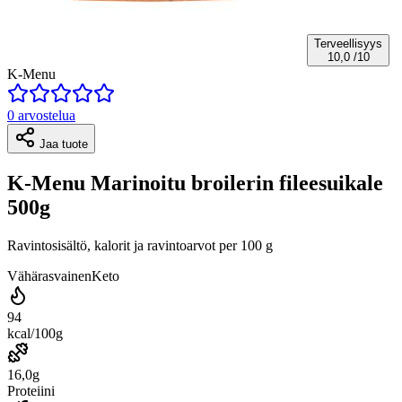
Terveellisyys
10,0
/10
K-Menu
0 arvostelua
Jaa tuote
K-Menu Marinoitu broilerin fileesuikale
500g
Ravintosisältö, kalorit ja ravintoarvot per 100 g
Vähärasvainen
Keto
94
kcal/100g
16,0g
Proteiini