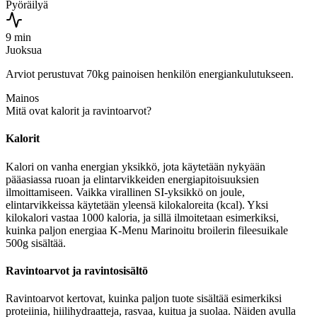
Pyöräilyä
9 min
Juoksua
Arviot perustuvat 70kg painoisen henkilön energiankulutukseen.
Mainos
Mitä ovat kalorit ja ravintoarvot?
Kalorit
Kalori on vanha energian yksikkö, jota käytetään nykyään
pääasiassa ruoan ja elintarvikkeiden energiapitoisuuksien
ilmoittamiseen. Vaikka virallinen SI-yksikkö on joule,
elintarvikkeissa käytetään yleensä kilokaloreita (kcal). Yksi
kilokalori vastaa 1000 kaloria, ja sillä ilmoitetaan esimerkiksi,
kuinka paljon energiaa K-Menu Marinoitu broilerin fileesuikale
500g sisältää.
Ravintoarvot ja ravintosisältö
Ravintoarvot kertovat, kuinka paljon tuote sisältää esimerkiksi
proteiinia, hiilihydraatteja, rasvaa, kuitua ja suolaa. Näiden avulla