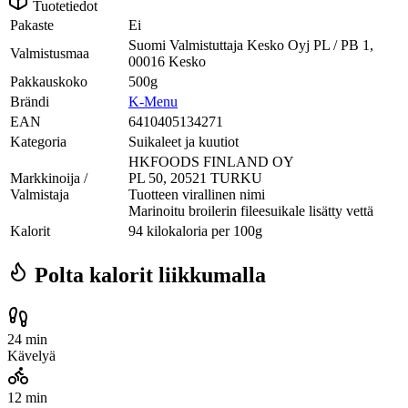
Tuotetiedot
Pakaste
Ei
Suomi Valmistuttaja Kesko Oyj PL / PB 1,
Valmistusmaa
00016 Kesko
Pakkauskoko
500g
Brändi
K-Menu
EAN
6410405134271
Kategoria
Suikaleet ja kuutiot
HKFOODS FINLAND OY
Markkinoija /
PL 50, 20521 TURKU
Valmistaja
Tuotteen virallinen nimi
Marinoitu broilerin fileesuikale lisätty vettä
Kalorit
94 kilokaloria per 100g
Polta kalorit liikkumalla
24 min
Kävelyä
12 min