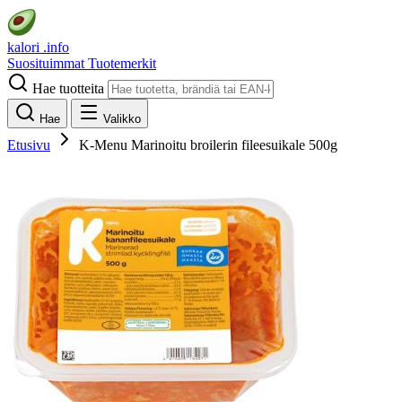
kalori
.info
Suosituimmat
Tuotemerkit
Hae tuotteita
Hae
Valikko
Etusivu
K-Menu Marinoitu broilerin fileesuikale 500g