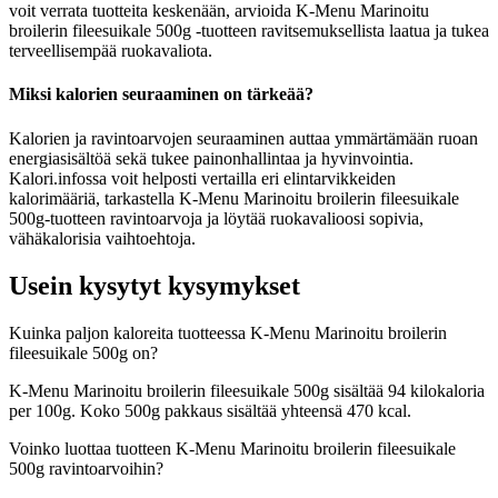
voit verrata tuotteita keskenään, arvioida K-Menu Marinoitu
broilerin fileesuikale 500g -tuotteen ravitsemuksellista laatua ja tukea
terveellisempää ruokavaliota.
Miksi kalorien seuraaminen on tärkeää?
Kalorien ja ravintoarvojen seuraaminen auttaa ymmärtämään ruoan
energiasisältöä sekä tukee painonhallintaa ja hyvinvointia.
Kalori.infossa voit helposti vertailla eri elintarvikkeiden
kalorimääriä, tarkastella K-Menu Marinoitu broilerin fileesuikale
500g-tuotteen ravintoarvoja ja löytää ruokavalioosi sopivia,
vähäkalorisia vaihtoehtoja.
Usein kysytyt kysymykset
Kuinka paljon kaloreita tuotteessa K-Menu Marinoitu broilerin
fileesuikale 500g on?
K-Menu Marinoitu broilerin fileesuikale 500g sisältää 94 kilokaloria
per 100g. Koko 500g pakkaus sisältää yhteensä 470 kcal.
Voinko luottaa tuotteen K-Menu Marinoitu broilerin fileesuikale
500g ravintoarvoihin?