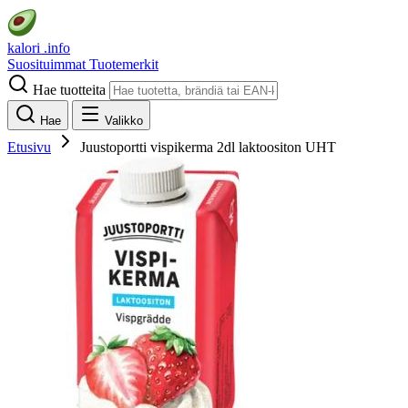
kalori
.info
Suosituimmat
Tuotemerkit
Hae tuotteita
Hae
Valikko
Etusivu
Juustoportti vispikerma 2dl laktoositon UHT