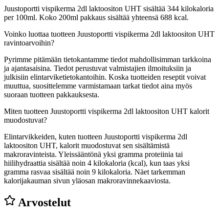
Juustoportti vispikerma 2dl laktoositon UHT sisältää 344 kilokaloria
per 100ml. Koko 200ml pakkaus sisältää yhteensä 688 kcal.
Voinko luottaa tuotteen Juustoportti vispikerma 2dl laktoositon UHT
ravintoarvoihin?
Pyrimme pitämään tietokantamme tiedot mahdollisimman tarkkoina
ja ajantasaisina. Tiedot perustuvat valmistajien ilmoituksiin ja
julkisiin elintarviketietokantoihin. Koska tuotteiden reseptit voivat
muuttua, suosittelemme varmistamaan tarkat tiedot aina myös
suoraan tuotteen pakkauksesta.
Miten tuotteen Juustoportti vispikerma 2dl laktoositon UHT kalorit
muodostuvat?
Elintarvikkeiden, kuten tuotteen Juustoportti vispikerma 2dl
laktoositon UHT, kalorit muodostuvat sen sisältämistä
makroravinteista. Yleissääntönä yksi gramma proteiinia tai
hiilihydraattia sisältää noin 4 kilokaloria (kcal), kun taas yksi
gramma rasvaa sisältää noin 9 kilokaloria. Näet tarkemman
kalorijakauman sivun yläosan makroravinnekaaviosta.
Arvostelut