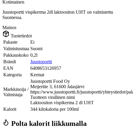
Kotimainen
Juustoportti vispikerma 2dl laktoositon UHT on valmistettu
Suomessa.
Mainos
Tuotetiedot
Pakaste
Ei
Valmistusmaa
Suomi
Pakkauskoko
0,2l
Brändi
Juustoportti
EAN
6408653126957
Kategoria
Kermat
Juustoportti Food Oy
Meijeritie 3, 61600 Jalasjärvi
Markkinoija /
https://www.juustoportti.fi/juustoportti/yhteystiedot/pal
Valmistaja
Tuotteen virallinen nimi
Laktoositon vispikerma 2 dl UHT
Kalorit
344 kilokaloria per 100ml
Polta kalorit liikkumalla