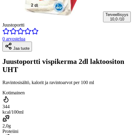
Terveellisyys
10,0
/10
Juustoportti
0 arvostelua
Jaa tuote
Juustoportti vispikerma 2dl laktoositon
UHT
Ravintosisältö, kalorit ja ravintoarvot per 100 ml
Kotimainen
344
kcal/100ml
2,0g
Proteiini