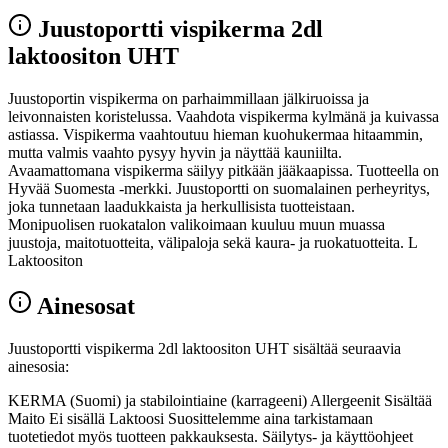
Juustoportti vispikerma 2dl
laktoositon UHT
Juustoportin vispikerma on parhaimmillaan jälkiruoissa ja
leivonnaisten koristelussa. Vaahdota vispikerma kylmänä ja kuivassa
astiassa. Vispikerma vaahtoutuu hieman kuohukermaa hitaammin,
mutta valmis vaahto pysyy hyvin ja näyttää kauniilta.
Avaamattomana vispikerma säilyy pitkään jääkaapissa. Tuotteella on
Hyvää Suomesta -merkki. Juustoportti on suomalainen perheyritys,
joka tunnetaan laadukkaista ja herkullisista tuotteistaan.
Monipuolisen ruokatalon valikoimaan kuuluu muun muassa
juustoja, maitotuotteita, välipaloja sekä kaura- ja ruokatuotteita. L
Laktoositon
Ainesosat
Juustoportti vispikerma 2dl laktoositon UHT sisältää seuraavia
ainesosia:
KERMA (Suomi) ja stabilointiaine (karrageeni) Allergeenit Sisältää
Maito Ei sisällä Laktoosi Suosittelemme aina tarkistamaan
tuotetiedot myös tuotteen pakkauksesta. Säilytys- ja käyttöohjeet