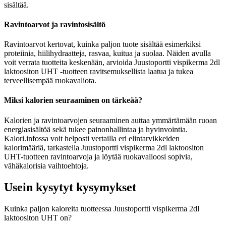
sisältää.
Ravintoarvot ja ravintosisältö
Ravintoarvot kertovat, kuinka paljon tuote sisältää esimerkiksi
proteiinia, hiilihydraatteja, rasvaa, kuitua ja suolaa. Näiden avulla
voit verrata tuotteita keskenään, arvioida Juustoportti vispikerma 2dl
laktoositon UHT -tuotteen ravitsemuksellista laatua ja tukea
terveellisempää ruokavaliota.
Miksi kalorien seuraaminen on tärkeää?
Kalorien ja ravintoarvojen seuraaminen auttaa ymmärtämään ruoan
energiasisältöä sekä tukee painonhallintaa ja hyvinvointia.
Kalori.infossa voit helposti vertailla eri elintarvikkeiden
kalorimääriä, tarkastella Juustoportti vispikerma 2dl laktoositon
UHT-tuotteen ravintoarvoja ja löytää ruokavalioosi sopivia,
vähäkalorisia vaihtoehtoja.
Usein kysytyt kysymykset
Kuinka paljon kaloreita tuotteessa Juustoportti vispikerma 2dl
laktoositon UHT on?