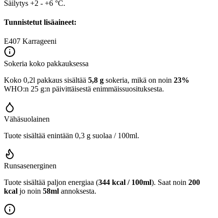
Säilytys +2 - +6 °C.
Tunnistetut lisäaineet:
E407
Karrageeni
Sokeria koko pakkauksessa
Koko 0,2l pakkaus sisältää
5,8 g
sokeria, mikä on noin
23%
WHO:n 25 g:n päivittäisestä enimmäissuosituksesta.
Vähäsuolainen
Tuote sisältää enintään 0,3 g suolaa / 100ml.
Runsasenerginen
Tuote sisältää paljon energiaa (
344 kcal / 100ml
). Saat noin
200
kcal
jo noin
58ml
annoksesta.