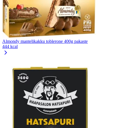
Almondy mantelikakku toblerone 400g pakaste
444 kcal