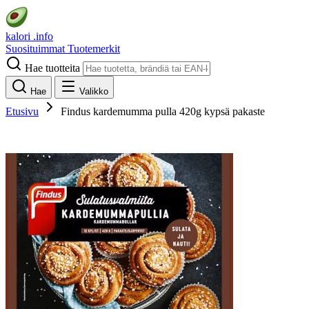
kalori
.info
Suosituimmat
Tuotemerkit
Hae tuotteita
Hae
Valikko
Etusivu
Findus kardemumma pulla 420g kypsä pakaste