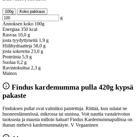
100g
Koko pakkaus
g
Annoksen koko
100g
Energiaa
350 kcal
Rasvaa
10,0 g
josta tyydyttyneitä
1,9 g
Hiilihydraatteja
58,0 g
josta sokereita
23,0 g
Proteiinia
5,9 g
Suolaa
0,2 g
Ravintokuitua
2,3 g
Mainos
Findus kardemumma pulla 420g kypsä
pakaste
Finduksen pullat ovat valmiiksi paistettuja. Riittää, kun sulatat ne
huoneenlämmössä, mikrossa tai uunissa. Voit nauttia vastaleivotun
tuoksusta ja mausta milloin haluat! Findus Kardemummapullissa on
ihanan mehevä kardemummatäyte. V Vegaaninen