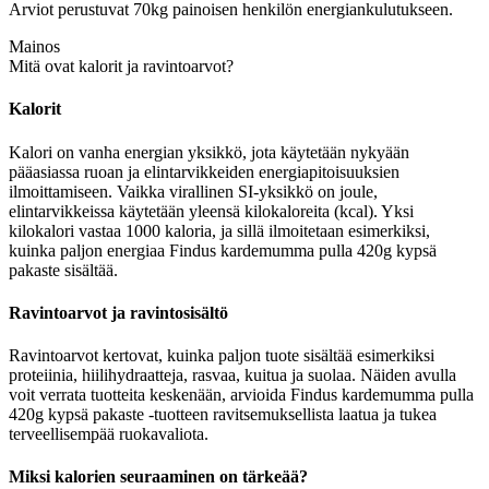
Arviot perustuvat 70kg painoisen henkilön energiankulutukseen.
Mainos
Mitä ovat kalorit ja ravintoarvot?
Kalorit
Kalori on vanha energian yksikkö, jota käytetään nykyään
pääasiassa ruoan ja elintarvikkeiden energiapitoisuuksien
ilmoittamiseen. Vaikka virallinen SI-yksikkö on joule,
elintarvikkeissa käytetään yleensä kilokaloreita (kcal). Yksi
kilokalori vastaa 1000 kaloria, ja sillä ilmoitetaan esimerkiksi,
kuinka paljon energiaa Findus kardemumma pulla 420g kypsä
pakaste sisältää.
Ravintoarvot ja ravintosisältö
Ravintoarvot kertovat, kuinka paljon tuote sisältää esimerkiksi
proteiinia, hiilihydraatteja, rasvaa, kuitua ja suolaa. Näiden avulla
voit verrata tuotteita keskenään, arvioida Findus kardemumma pulla
420g kypsä pakaste -tuotteen ravitsemuksellista laatua ja tukea
terveellisempää ruokavaliota.
Miksi kalorien seuraaminen on tärkeää?