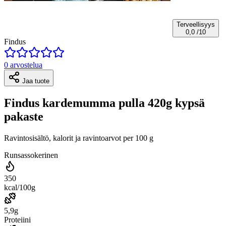
Terveellisyys
0,0
/10
Findus
0 arvostelua
Jaa tuote
Findus kardemumma pulla 420g kypsä
pakaste
Ravintosisältö, kalorit ja ravintoarvot per 100 g
Runsassokerinen
350
kcal/100g
5,9g
Proteiini