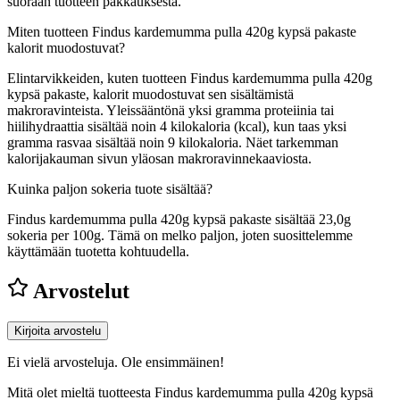
suoraan tuotteen pakkauksesta.
Miten tuotteen Findus kardemumma pulla 420g kypsä pakaste
kalorit muodostuvat?
Elintarvikkeiden, kuten tuotteen Findus kardemumma pulla 420g
kypsä pakaste, kalorit muodostuvat sen sisältämistä
makroravinteista. Yleissääntönä yksi gramma proteiinia tai
hiilihydraattia sisältää noin 4 kilokaloria (kcal), kun taas yksi
gramma rasvaa sisältää noin 9 kilokaloria. Näet tarkemman
kalorijakauman sivun yläosan makroravinnekaaviosta.
Kuinka paljon sokeria tuote sisältää?
Findus kardemumma pulla 420g kypsä pakaste sisältää 23,0g
sokeria per 100g.
Tämä on melko paljon, joten suosittelemme
käyttämään tuotetta kohtuudella.
Arvostelut
Kirjoita arvostelu
Ei vielä arvosteluja. Ole ensimmäinen!
Mitä olet mieltä tuotteesta Findus kardemumma pulla 420g kypsä