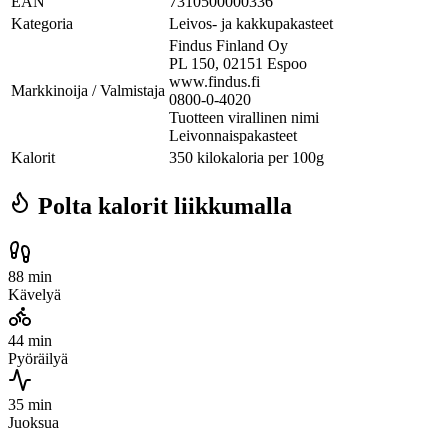
EAN
7310500000336
Kategoria
Leivos- ja kakkupakasteet
Findus Finland Oy
PL 150, 02151 Espoo
www.findus.fi
Markkinoija / Valmistaja
0800-0-4020
Tuotteen virallinen nimi
Leivonnaispakasteet
Kalorit
350 kilokaloria per 100g
Polta kalorit liikkumalla
88 min
Kävelyä
44 min
Pyöräilyä
35 min
Juoksua