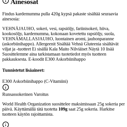
Ainesosat
Findus kardemumma pulla 420g kypsä pakaste sisältää seuraavia
ainesosia:
VEHNÄJAUHO, sokeri, vesi, rapsiöljy, fariinisokeri, hiiva,
kookosöljy, kardemumma, kokonaan kovetettu rapsiöljy, suola,
VEHNÄMALLASJAUHO, luontainen aromi, jauhonparanne
(askorbiinihappo). Allergeenit Sisältää Vehnä Gluteenia sisältävät
viljat ja -tuotteet Ei sisällä Kala Maito Nilviäiset Näytä 10 lisää
Suosittelemme aina tarkistamaan tuotetiedot myös tuotteen
pakkauksesta. E-koodit E300 Askorbiinihappo
Tunnistetut lisäaineet:
E300
Askorbiinihappo (C-Vitamiini)
Runsassokerinen
Varoitus
World Health Organization suosittelee maksimissaan 25g sokeria per
päivä. Käyttämällä tätä tuotetta
109g
saat 25g sokeria. Harkitse
tuotteen käytön rajoittamista.