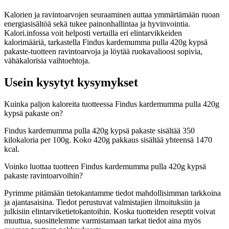
Kalorien ja ravintoarvojen seuraaminen auttaa ymmärtämään ruoan
energiasisältöä sekä tukee painonhallintaa ja hyvinvointia.
Kalori.infossa voit helposti vertailla eri elintarvikkeiden
kalorimääriä, tarkastella Findus kardemumma pulla 420g kypsä
pakaste-tuotteen ravintoarvoja ja löytää ruokavalioosi sopivia,
vähäkalorisia vaihtoehtoja.
Usein kysytyt kysymykset
Kuinka paljon kaloreita tuotteessa Findus kardemumma pulla 420g
kypsä pakaste on?
Findus kardemumma pulla 420g kypsä pakaste sisältää 350
kilokaloria per 100g. Koko 420g pakkaus sisältää yhteensä 1470
kcal.
Voinko luottaa tuotteen Findus kardemumma pulla 420g kypsä
pakaste ravintoarvoihin?
Pyrimme pitämään tietokantamme tiedot mahdollisimman tarkkoina
ja ajantasaisina. Tiedot perustuvat valmistajien ilmoituksiin ja
julkisiin elintarviketietokantoihin. Koska tuotteiden reseptit voivat
muuttua, suosittelemme varmistamaan tarkat tiedot aina myös