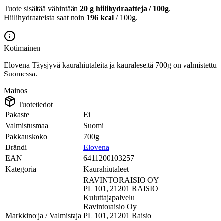
Tuote sisältää vähintään
20 g hiilihydraatteja / 100g
.
Hiilihydraateista saat noin
196 kcal
/ 100g.
Kotimainen
Elovena Täysjyvä kaurahiutaleita ja kauraleseitä 700g on valmistettu
Suomessa.
Mainos
Tuotetiedot
Pakaste
Ei
Valmistusmaa
Suomi
Pakkauskoko
700g
Brändi
Elovena
EAN
6411200103257
Kategoria
Kaurahiutaleet
RAVINTORAISIO OY
PL 101, 21201 RAISIO
Kuluttajapalvelu
Ravintoraisio Oy
Markkinoija / Valmistaja
PL 101, 21201 Raisio