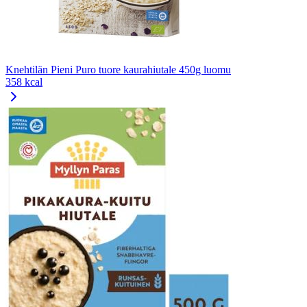
Knehtilän Pieni Puro tuore kaurahiutale 450g luomu
358 kcal