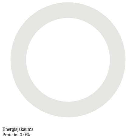
Energiajakauma
Proteiini
0,0%