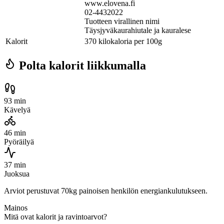
www.elovena.fi
02-4432022
Tuotteen virallinen nimi
Täysjyväkaurahiutale ja kauralese
Kalorit
370 kilokaloria per 100g
Polta kalorit liikkumalla
93 min
Kävelyä
46 min
Pyöräilyä
37 min
Juoksua
Arviot perustuvat 70kg painoisen henkilön energiankulutukseen.
Mainos
Mitä ovat kalorit ja ravintoarvot?