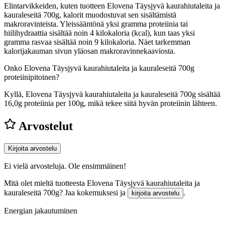
Elintarvikkeiden, kuten tuotteen Elovena Täysjyvä kaurahiutaleita ja
kauraleseitä 700g, kalorit muodostuvat sen sisältämistä
makroravinteista. Yleissääntönä yksi gramma proteiinia tai
hiilihydraattia sisältää noin 4 kilokaloria (kcal), kun taas yksi
gramma rasvaa sisältää noin 9 kilokaloria. Näet tarkemman
kalorijakauman sivun yläosan makroravinnekaaviosta.
Onko Elovena Täysjyvä kaurahiutaleita ja kauraleseitä 700g
proteiinipitoinen?
Kyllä, Elovena Täysjyvä kaurahiutaleita ja kauraleseitä 700g sisältää
16,0g proteiinia per 100g, mikä tekee siitä hyvän proteiinin lähteen.
Arvostelut
Kirjoita arvostelu
Ei vielä arvosteluja. Ole ensimmäinen!
Mitä olet mieltä tuotteesta Elovena Täysjyvä kaurahiutaleita ja
kauraleseitä 700g? Jaa kokemuksesi ja
.
kirjoita arvostelu
Energian jakautuminen