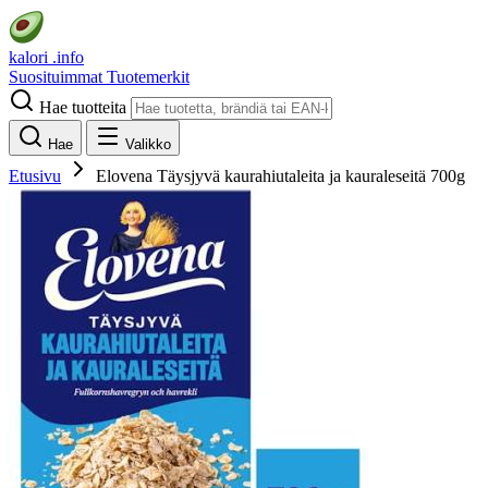
kalori
.info
Suosituimmat
Tuotemerkit
Hae tuotteita
Hae
Valikko
Etusivu
Elovena Täysjyvä kaurahiutaleita ja kauraleseitä 700g