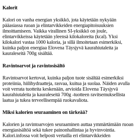
Kalorit
Kalori on vanha energian yksikkö, jota käytetään nykyään
pääasiassa ruoan ja elintarvikkeiden energiapitoisuuksien
ilmoittamiseen. Vaikka virallinen SI-yksikkö on joule,
elintarvikkeissa käytetään yleensä kilokaloreita (kcal). Yksi
kilokalori vastaa 1000 kaloria, ja sillä ilmoitetaan esimerkiksi,
kuinka paljon energiaa Elovena Täysjyvä kaurahiutaleita ja
kauraleseitä 700g sisältää.
Ravintoarvot ja ravintosisältö
Ravintoarvot kertovat, kuinka paljon tuote sisältää esimerkiksi
proteiinia, hiilihydraatteja, rasvaa, kuitua ja suolaa. Näiden avulla
voit verrata tuotteita keskenään, arvioida Elovena Täysjyvä
kaurahiutaleita ja kauraleseitä 700g -tuotteen ravitsemuksellista
laatua ja tukea terveellisempää ruokavaliota.
Miksi kalorien seuraaminen on tärkeää?
Kalorien ja ravintoarvojen seuraaminen auttaa ymmärtämään ruoan
energiasisältöä sekä tukee painonhallintaa ja hyvinvointia.
Kalori.infossa voit helposti vertailla eri elintarvikkeiden