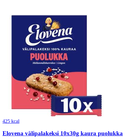
425 kcal
Elovena välipalakeksi 10x30g kaura puolukka