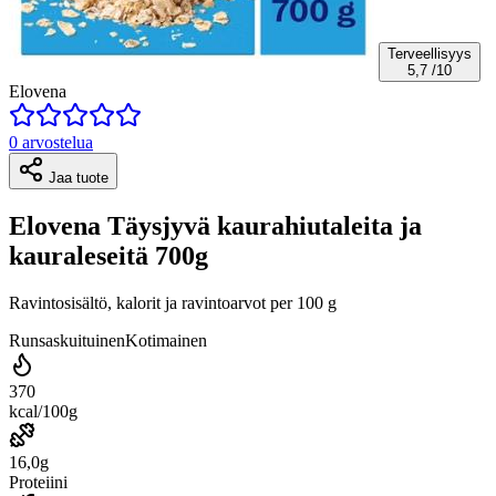
Terveellisyys
5,7
/10
Elovena
0 arvostelua
Jaa tuote
Elovena Täysjyvä kaurahiutaleita ja
kauraleseitä 700g
Ravintosisältö, kalorit ja ravintoarvot per 100 g
Runsaskuituinen
Kotimainen
370
kcal/100g
16,0g
Proteiini