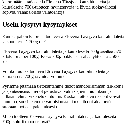
kalorimääriä, tarkastella Elovena Täysjyvä kaurahiutaleita ja
kauraleseitä 700g-tuotteen ravintoarvoja ja löytää ruokavalioosi
sopivia, vähäkalorisia vaihtoehtoja.
Usein kysytyt kysymykset
Kuinka paljon kaloreita tuotteessa Elovena Täysjyvä kaurahiutaleita
ja kauraleseitä 700g on?
Elovena Täysjyvä kaurahiutaleita ja kauraleseitä 700g sisältää 370
kilokaloria per 100g. Koko 700g pakkaus sisältää yhteensä 2590
kcal.
Voinko luottaa tuotteen Elovena Täysjyvä kaurahiutaleita ja
kauraleseitä 700g ravintoarvoihin?
Pyrimme pitämään tietokantamme tiedot mahdollisimman tarkkoina
ja ajantasaisina. Tiedot perustuvat valmistajien ilmoituksiin ja
julkisiin elintarviketietokantoihin. Koska tuotteiden reseptit voivat
muuttua, suosittelemme varmistamaan tarkat tiedot aina myös
suoraan tuotteen pakkauksesta.
Miten tuotteen Elovena Täysjyvä kaurahiutaleita ja kauraleseitä
700g kalorit muodostuvat?