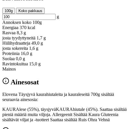
100g
Koko pakkaus
g
Annoksen koko
100g
Energiaa
370 kcal
Rasvaa
8,3 g
josta tyydyttyneitä
1,7 g
Hiilihydraatteja
49,0 g
josta sokereita
1,6 g
Proteiinia
16,0 g
Suolaa
0,0 g
Ravintokuitua
15,0 g
Mainos
Ainesosat
Elovena Täysjyvä kaurahiutaleita ja kauraleseitä 700g sisältää
seuraavia ainesosia:
KAURAlese (55%), täysjyväKAURAhiutale (45%). Saattaa sisältää
pieniä määriä muita viljoja. Allergeenit Sisältää Kaura Gluteenia
sisältävät viljat ja -tuotteet Saattaa sisältää Ruis Ohra Vehnä