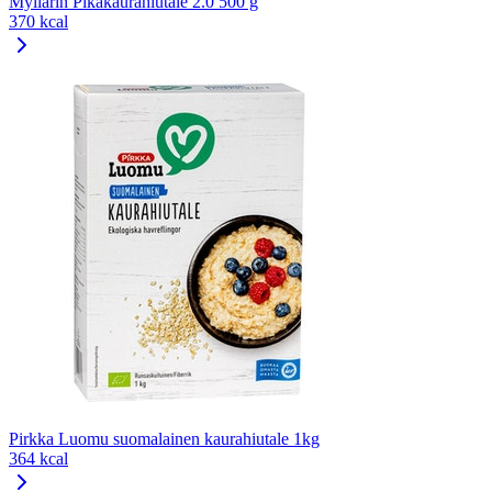
Myllärin Pikakaurahiutale 2.0 500 g
370 kcal
Pirkka Luomu suomalainen kaurahiutale 1kg
364 kcal