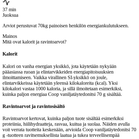
37 min
Juoksua
Arviot perustuvat 70kg painoisen henkilön energiankulutukseen.
Mainos
Mitä ovat kalorit ja ravintoarvot?
Kalorit
Kalori on vanha energian yksikkö, jota käytetään nykyään
pääasiassa ruoan ja elintarvikkeiden energiapitoisuuksien
ilmoittamiseen. Vaikka virallinen SI-yksikkö on joule,
elintarvikkeissa käytetään yleensä kilokaloreita (kcal). Yksi
kilokalori vastaa 1000 kaloria, ja sillä ilmoitetaan esimerkiksi,
kuinka paljon energiaa Coop vaniljatäytedonitsi 70 g sisältää.
Ravintoarvot ja ravintosisältö
Ravintoarvot kertovat, kuinka paljon tuote sisältää esimerkiksi
proteiinia, hiilihydraatteja, rasvaa, kuitua ja suolaa. Näiden avulla
voit verrata tuotteita keskenään, arvioida Coop vaniljatäytedonitsi 70
g -tuotteen ravitsemuksellista laatua ja tukea terveellisempää