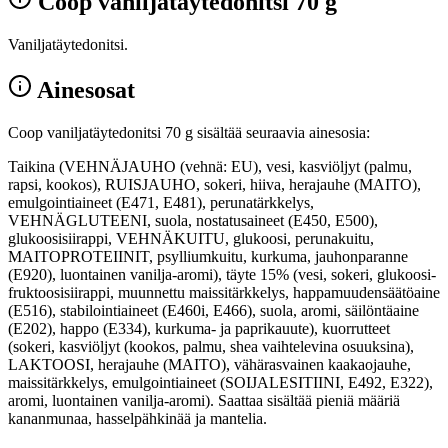
Coop vaniljatäytedonitsi 70 g
Vaniljatäytedonitsi.
Ainesosat
Coop vaniljatäytedonitsi 70 g sisältää seuraavia ainesosia:
Taikina (VEHNÄJAUHO (vehnä: EU), vesi, kasviöljyt (palmu,
rapsi, kookos), RUISJAUHO, sokeri, hiiva, herajauhe (MAITO),
emulgointiaineet (E471, E481), perunatärkkelys,
VEHNÄGLUTEENI, suola, nostatusaineet (E450, E500),
glukoosisiirappi, VEHNÄKUITU, glukoosi, perunakuitu,
MAITOPROTEIINIT, psylliumkuitu, kurkuma, jauhonparanne
(E920), luontainen vanilja-aromi), täyte 15% (vesi, sokeri, glukoosi-
fruktoosisiirappi, muunnettu maissitärkkelys, happamuudensäätöaine
(E516), stabilointiaineet (E460i, E466), suola, aromi, säilöntäaine
(E202), happo (E334), kurkuma- ja paprikauute), kuorrutteet
(sokeri, kasviöljyt (kookos, palmu, shea vaihtelevina osuuksina),
LAKTOOSI, herajauhe (MAITO), vähärasvainen kaakaojauhe,
maissitärkkelys, emulgointiaineet (SOIJALESITIINI, E492, E322),
aromi, luontainen vanilja-aromi). Saattaa sisältää pieniä määriä
kananmunaa, hasselpähkinää ja mantelia.