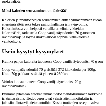
ruokavaliota.
Miksi kalorien seuraaminen on tärkeää?
Kalorien ja ravintoarvojen seuraaminen auttaa ymmärtämään ruoan
energiasisältöä sekä tukee painonhallintaa ja hyvinvointia.
Kalori.infossa voit helposti vertailla eri elintarvikkeiden
kalorimääriä, tarkastella Coop vaniljatäytedonitsi 70 g-tuotteen
ravintoarvoja ja löytää ruokavalioosi sopivia, vähäkalorisia
vaihtoehtoja.
Usein kysytyt kysymykset
Kuinka paljon kaloreita tuotteessa Coop vaniljatäytedonitsi 70 g on?
Coop vaniljatäytedonitsi 70 g sisältää 372 kilokaloria per 100g.
Koko 70g pakkaus sisältää yhteensä 260 kcal.
Voinko luottaa tuotteen Coop vaniljatäytedonitsi 70 g
ravintoarvoihin?
Pyrimme pitämään tietokantamme tiedot mahdollisimman tarkkoina
ja ajantasaisina. Tiedot perustuvat valmistajien ilmoituksiin ja
julkisiin elintarviketietokantoihin. Koska tuotteiden reseptit voivat