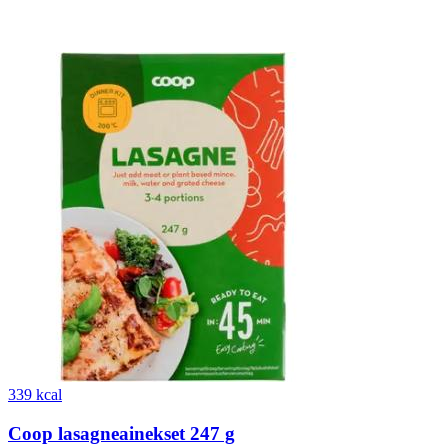
339 kcal
Coop lasagneainekset 247 g