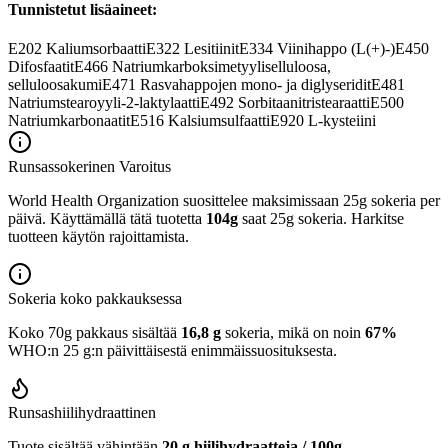
Tunnistetut lisäaineet:
E202
Kaliumsorbaatti
E322
Lesitiinit
E334
Viinihappo (L(+)-)
E450
Difosfaatit
E466
Natriumkarboksimetyyliselluloosa,
selluloosakumi
E471
Rasvahappojen mono- ja diglyseridit
E481
Natriumstearoyyli-2-laktylaatti
E492
Sorbitaanitristearaatti
E500
Natriumkarbonaatit
E516
Kalsiumsulfaatti
E920
L-kysteiini
Runsassokerinen
Varoitus
World Health Organization suosittelee maksimissaan 25g sokeria per
päivä. Käyttämällä tätä tuotetta
104g
saat 25g sokeria. Harkitse
tuotteen käytön rajoittamista.
Sokeria koko pakkauksessa
Koko 70g pakkaus sisältää
16,8 g
sokeria, mikä on noin
67%
WHO:n 25 g:n päivittäisestä enimmäissuosituksesta.
Runsashiilihydraattinen
Tuote sisältää vähintään
20 g hiilihydraatteja / 100g
.