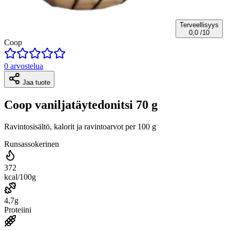
Terveellisyys
0,0
/10
Coop
0 arvostelua
Jaa tuote
Coop vaniljatäytedonitsi 70 g
Ravintosisältö, kalorit ja ravintoarvot per 100 g
Runsassokerinen
372
kcal/100g
4,7g
Proteiini