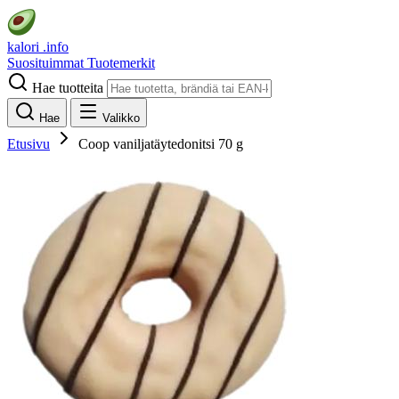
kalori
.info
Suosituimmat
Tuotemerkit
Hae tuotteita
Hae
Valikko
Etusivu
Coop vaniljatäytedonitsi 70 g