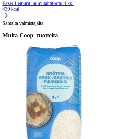
Fazer Leipurit luumutähtitorttu 4 kpl
439 kcal
Samalta valmistajalta
Muita Coop -tuotteita