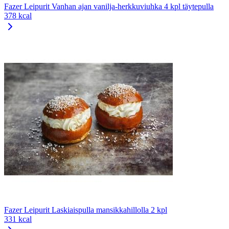
Fazer Leipurit Vanhan ajan vanilja-herkkuviuhka 4 kpl täytepulla
378 kcal
Fazer Leipurit Laskiaispulla mansikkahillolla 2 kpl
331 kcal