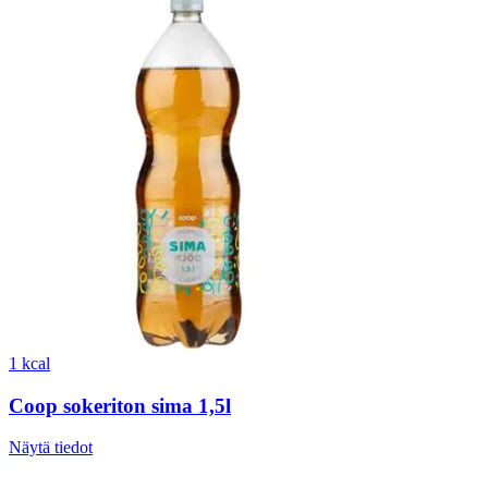
1 kcal
Coop sokeriton sima 1,5l
Näytä tiedot