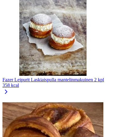
Fazer Leipurit Laskiaispulla mantelinmakuinen 2 kpl
358 kcal