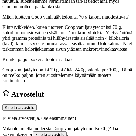
muuttua, suosittelemme varmistamaan tarkat tiedot aina myös
suoraan tuotteen pakkauksesta.
Miten tuotteen Coop vaniljatäytedonitsi 70 g kalorit muodostuvat?
Elintarvikkeiden, kuten tuotteen Coop vaniljatäytedonitsi 70 g,
kalorit muodostuvat sen sisältämistä makroravinteista. Yleissääntönä
yksi gramma proteiinia tai hiilihydraattia sisältää noin 4 kilokaloria
(kcal), kun taas yksi gramma rasvaa sisältää noin 9 kilokaloria. Näet
tarkemman kalorijakauman sivun yläosan makroravinnekaaviosta.
Kuinka paljon sokeria tuote sisältää?
Coop vaniljatäytedonitsi 70 g sisältää 24,0g sokeria per 100g.
Tämä
on melko paljon, joten suosittelemme käyttämään tuotetta
kohtuudella.
Arvostelut
Kirjoita arvostelu
Ei vielä arvosteluja. Ole ensimmäinen!
Mitä olet mieltä tuotteesta Coop vaniljatäytedonitsi 70 g? Jaa
kokemuksesi ja
.
kirjoita arvostelu