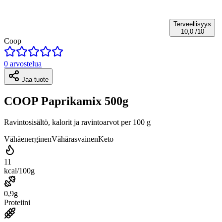
Terveellisyys
10,0
/10
Coop
0 arvostelua
Jaa tuote
COOP Paprikamix 500g
Ravintosisältö, kalorit ja ravintoarvot per 100 g
Vähäenerginen
Vähärasvainen
Keto
11
kcal/100g
0,9g
Proteiini