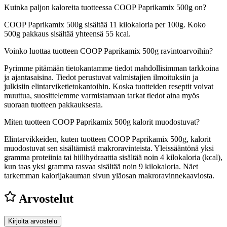
Kuinka paljon kaloreita tuotteessa COOP Paprikamix 500g on?
COOP Paprikamix 500g sisältää 11 kilokaloria per 100g. Koko
500g pakkaus sisältää yhteensä 55 kcal.
Voinko luottaa tuotteen COOP Paprikamix 500g ravintoarvoihin?
Pyrimme pitämään tietokantamme tiedot mahdollisimman tarkkoina
ja ajantasaisina. Tiedot perustuvat valmistajien ilmoituksiin ja
julkisiin elintarviketietokantoihin. Koska tuotteiden reseptit voivat
muuttua, suosittelemme varmistamaan tarkat tiedot aina myös
suoraan tuotteen pakkauksesta.
Miten tuotteen COOP Paprikamix 500g kalorit muodostuvat?
Elintarvikkeiden, kuten tuotteen COOP Paprikamix 500g, kalorit
muodostuvat sen sisältämistä makroravinteista. Yleissääntönä yksi
gramma proteiinia tai hiilihydraattia sisältää noin 4 kilokaloria (kcal),
kun taas yksi gramma rasvaa sisältää noin 9 kilokaloria. Näet
tarkemman kalorijakauman sivun yläosan makroravinnekaaviosta.
Arvostelut
Kirjoita arvostelu