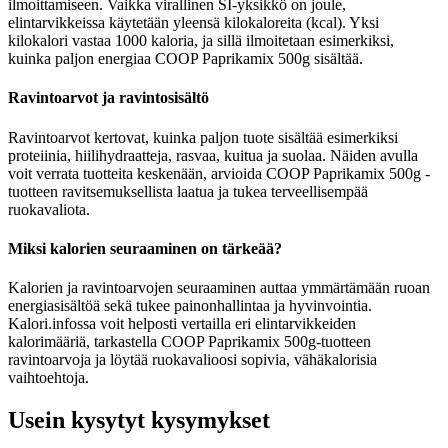
ilmoittamiseen. Vaikka virallinen SI-yksikkö on joule,
elintarvikkeissa käytetään yleensä kilokaloreita (kcal). Yksi
kilokalori vastaa 1000 kaloria, ja sillä ilmoitetaan esimerkiksi,
kuinka paljon energiaa COOP Paprikamix 500g sisältää.
Ravintoarvot ja ravintosisältö
Ravintoarvot kertovat, kuinka paljon tuote sisältää esimerkiksi
proteiinia, hiilihydraatteja, rasvaa, kuitua ja suolaa. Näiden avulla
voit verrata tuotteita keskenään, arvioida COOP Paprikamix 500g -
tuotteen ravitsemuksellista laatua ja tukea terveellisempää
ruokavaliota.
Miksi kalorien seuraaminen on tärkeää?
Kalorien ja ravintoarvojen seuraaminen auttaa ymmärtämään ruoan
energiasisältöä sekä tukee painonhallintaa ja hyvinvointia.
Kalori.infossa voit helposti vertailla eri elintarvikkeiden
kalorimääriä, tarkastella COOP Paprikamix 500g-tuotteen
ravintoarvoja ja löytää ruokavalioosi sopivia, vähäkalorisia
vaihtoehtoja.
Usein kysytyt kysymykset