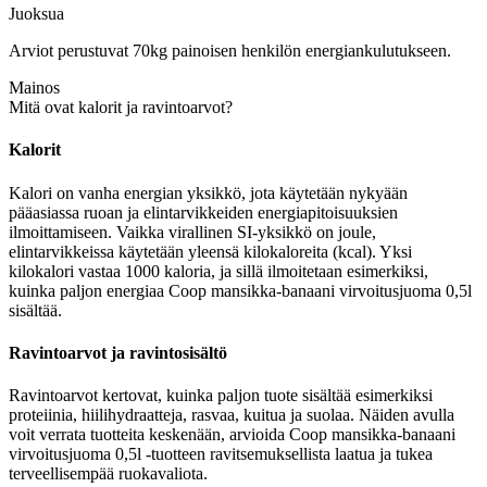
Juoksua
Arviot perustuvat 70kg painoisen henkilön energiankulutukseen.
Mainos
Mitä ovat kalorit ja ravintoarvot?
Kalorit
Kalori on vanha energian yksikkö, jota käytetään nykyään
pääasiassa ruoan ja elintarvikkeiden energiapitoisuuksien
ilmoittamiseen. Vaikka virallinen SI-yksikkö on joule,
elintarvikkeissa käytetään yleensä kilokaloreita (kcal). Yksi
kilokalori vastaa 1000 kaloria, ja sillä ilmoitetaan esimerkiksi,
kuinka paljon energiaa Coop mansikka-banaani virvoitusjuoma 0,5l
sisältää.
Ravintoarvot ja ravintosisältö
Ravintoarvot kertovat, kuinka paljon tuote sisältää esimerkiksi
proteiinia, hiilihydraatteja, rasvaa, kuitua ja suolaa. Näiden avulla
voit verrata tuotteita keskenään, arvioida Coop mansikka-banaani
virvoitusjuoma 0,5l -tuotteen ravitsemuksellista laatua ja tukea
terveellisempää ruokavaliota.