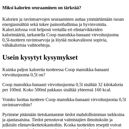
Miksi kalorien seuraaminen on tärkeää?
Kalorien ja ravintoarvojen seuraaminen auttaa ymmärtämään ruoan
energiasisältöä sekä tukee painonhallintaa ja hyvinvointia.
Kalori.infossa voit helposti vertailla eri elintarvikkeiden
kalorimääriä, tarkastella Coop mansikka-banaani virvoitusjuoma
0,5l-tuotteen ravintoarvoja ja löytää ruokavalioosi sopivia,
vähäkalorisia vaihtoehtoja.
Usein kysytyt kysymykset
Kuinka paljon kaloreita tuotteessa Coop mansikka-banaani
virvoitusjuoma 0,5l on?
Coop mansikka-banaani virvoitusjuoma 0,5l sisältää 32 kilokaloria
per 100ml. Koko 500ml pakkaus sisältää yhteensä 160 kcal.
Voinko luottaa tuotteen Coop mansikka-banaani virvoitusjuoma 0,5l
ravintoarvoihin?
Pyrimme pitämään tietokantamme tiedot mahdollisimman tarkkoina
ja ajantasaisina. Tiedot perustuvat valmistajien ilmoituksiin ja
julkisiin elintarviketietokantoihin. Koska tuotteiden reseptit voivat