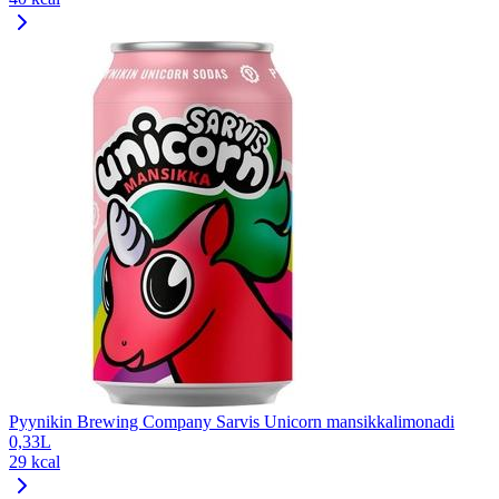
Pyynikin Brewing Company Sarvis Unicorn mansikkalimonadi
0,33L
29 kcal