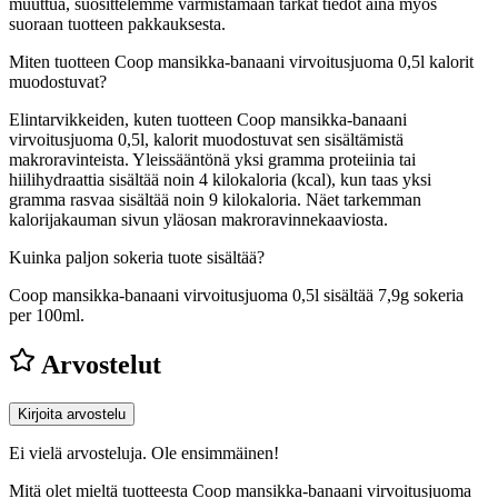
muuttua, suosittelemme varmistamaan tarkat tiedot aina myös
suoraan tuotteen pakkauksesta.
Miten tuotteen Coop mansikka-banaani virvoitusjuoma 0,5l kalorit
muodostuvat?
Elintarvikkeiden, kuten tuotteen Coop mansikka-banaani
virvoitusjuoma 0,5l, kalorit muodostuvat sen sisältämistä
makroravinteista. Yleissääntönä yksi gramma proteiinia tai
hiilihydraattia sisältää noin 4 kilokaloria (kcal), kun taas yksi
gramma rasvaa sisältää noin 9 kilokaloria. Näet tarkemman
kalorijakauman sivun yläosan makroravinnekaaviosta.
Kuinka paljon sokeria tuote sisältää?
Coop mansikka-banaani virvoitusjuoma 0,5l sisältää 7,9g sokeria
per 100ml.
Arvostelut
Kirjoita arvostelu
Ei vielä arvosteluja. Ole ensimmäinen!
Mitä olet mieltä tuotteesta Coop mansikka-banaani virvoitusjuoma