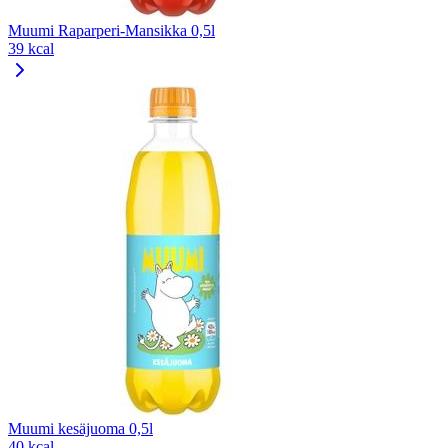
Muumi Raparperi-Mansikka 0,5l
39 kcal
Muumi kesäjuoma 0,5l
40 kcal