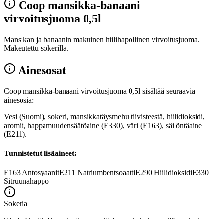
Coop mansikka-banaani
virvoitusjuoma 0,5l
Mansikan ja banaanin makuinen hiilihapollinen virvoitusjuoma.
Makeutettu sokerilla.
Ainesosat
Coop mansikka-banaani virvoitusjuoma 0,5l sisältää seuraavia
ainesosia:
Vesi (Suomi), sokeri, mansikkatäysmehu tiivisteestä, hiilidioksidi,
aromit, happamuudensäätöaine (E330), väri (E163), säilöntäaine
(E211).
Tunnistetut lisäaineet:
E163
Antosyaanit
E211
Natriumbentsoaatti
E290
Hiilidioksidi
E330
Sitruunahappo
Sokeria