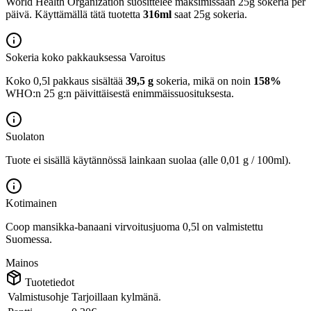
World Health Organization suosittelee maksimissaan 25g sokeria per
päivä. Käyttämällä tätä tuotetta
316ml
saat 25g sokeria.
Sokeria koko pakkauksessa
Varoitus
Koko 0,5l pakkaus sisältää
39,5 g
sokeria, mikä on noin
158%
WHO:n 25 g:n päivittäisestä enimmäissuosituksesta.
Suolaton
Tuote ei sisällä käytännössä lainkaan suolaa (alle 0,01 g / 100ml).
Kotimainen
Coop mansikka-banaani virvoitusjuoma 0,5l on valmistettu
Suomessa.
Mainos
Tuotetiedot
Valmistusohje
Tarjoillaan kylmänä.