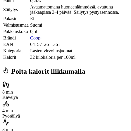
Pantti
0,20€
Avaamattomana huoneenlämmössä, avattuna
Säilytys
jääkaapissa 3-4 päivää. Säilytys pystyasennossa.
Pakaste
Ei
Valmistusmaa
Suomi
Pakkauskoko
0,5l
Brändi
Coop
EAN
6415712611361
Kategoria
Lasten virvoitusjuomat
Kalorit
32 kilokaloria per 100ml
Polta kalorit liikkumalla
8 min
Kävelyä
4 min
Pyöräilyä
3 min