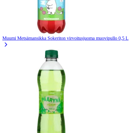
Muumi Metsämansikka Sokeriton virvoitusjuoma muovipullo 0,5 L