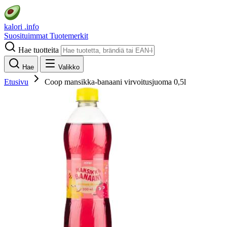
kalori
.info
Suosituimmat
Tuotemerkit
Hae tuotteita
Hae
Valikko
Etusivu
Coop mansikka-banaani virvoitusjuoma 0,5l