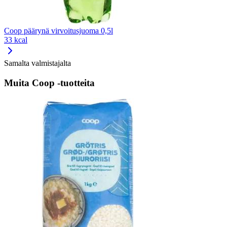
Coop päärynä virvoitusjuoma 0,5l
33 kcal
Samalta valmistajalta
Muita Coop -tuotteita