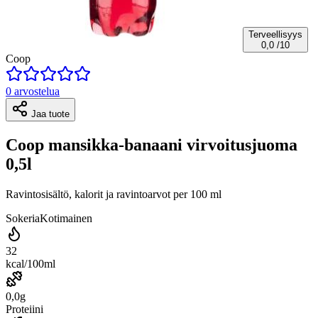
Terveellisyys
0,0
/10
Coop
0 arvostelua
Jaa tuote
Coop mansikka-banaani virvoitusjuoma
0,5l
Ravintosisältö, kalorit ja ravintoarvot per 100 ml
Sokeria
Kotimainen
32
kcal/100ml
0,0g
Proteiini