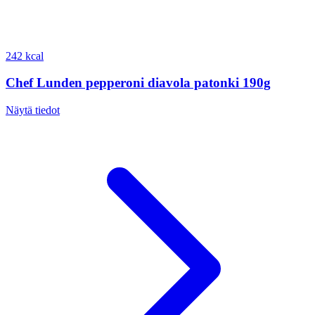
242 kcal
Chef Lunden pepperoni diavola patonki 190g
Näytä tiedot