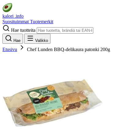
kalori
.info
Suosituimmat
Tuotemerkit
Hae tuotteita
Hae
Valikko
Etusivu
Chef Lunden BBQ-delikaura patonki 200g