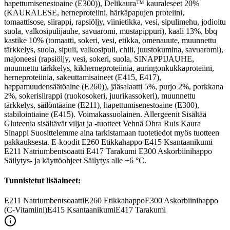
hapettumisenestoaine (E300)), Delikaura™ kauraleseet 20%
(KAURALESE, herneproteiini, härkäpapujen proteiini,
tomaattisose, siirappi, rapsiöljy, viinietikka, vesi, sipulimehu, jodioitu
suola, valkosipulijauhe, savuaromi, mustapippuri), kaali 13%, bbq
kastike 10% (tomaatti, sokeri, vesi, etikka, omenauute, muunnettu
tärkkelys, suola, sipuli, valkosipuli, chili, juustokumina, savuaromi),
majoneesi (rapsiöljy, vesi, sokeri, suola, SINAPPIJAUHE,
muunnettu tärkkelys, kikherneproteiinia, auringonkukkaproteiini,
herneproteiinia, sakeuttamisaineet (E415, E417),
happamuudensäätöaine (E260)), jääsalaatti 5%, purjo 2%, porkkana
2%, sokerisiirappi (ruokosokeri, juurikassokeri), muunnettu
tärkkelys, säilöntäaine (E211), hapettumisenestoaine (E300),
stabilointiaine (E415). Voimakassuolainen. Allergeenit Sisältää
Gluteenia sisältävät viljat ja -tuotteet Vehnä Ohra Ruis Kaura
Sinappi Suosittelemme aina tarkistamaan tuotetiedot myös tuotteen
pakkauksesta. E-koodit E260 Etikkahappo E415 Ksantaanikumi
E211 Natriumbentsoaatti E417 Tarakumi E300 Askorbiinihappo
Säilytys- ja käyttöohjeet Säilytys alle +6 °C.
Tunnistetut lisäaineet:
E211
Natriumbentsoaatti
E260
Etikkahappo
E300
Askorbiinihappo
(C-Vitamiini)
E415
Ksantaanikumi
E417
Tarakumi