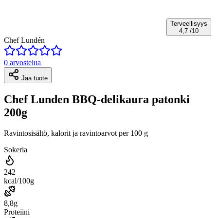
Terveellisyys
4,7
/10
Chef Lundén
0 arvostelua
Jaa tuote
Chef Lunden BBQ-delikaura patonki
200g
Ravintosisältö, kalorit ja ravintoarvot per 100 g
Sokeria
242
kcal/100g
8,8g
Proteiini