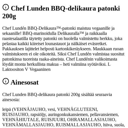
Chef Lunden BBQ-delikaura patonki
200g
Chef Lundén BBQ-Delikaura™-patonki maistuu vegaanille ja
sekaanille! BBQ-marinoidulla Delikauralla™ ja raikkaalla
raastesalaatilla täytetty patonki on huolella valmistettu herkku, joka
pelastaa kaikki kiireiset lounastauot ja nälkäiset eväsretket.
Pakkauksen lajittelet helposti kartonkikeräykseen. Maukkaan ruoan
valmistukseen ei ole oikoteitä. Siksi Chef Lundén valmistaa suositut
patonkinsa tuoreista raaka-aineista. Chef Lundénin valikoimasta
löydät monta herkullista makua – heti valmiina syötäviksi. L
Laktoositon V Vegaaninen
Ainesosat
Chef Lunden BBQ-delikaura patonki 200g sisältää seuraavia
ainesosia:
leipä (VEHNÄJAUHO, vesi, VEHNÄGLUTEENI,
RUISJAUHO, rapsiöljy, auringonkukansiemen, pellavansiemen,
VEHNÄHIUTALE, RUISJUURI, OHRAMALLASJAUHO,
VEHNÄMALLASJAUHO, RUISMALLASJAUHO, hiiva, suola,