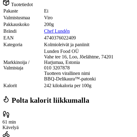
Tuotetiedot
Pakaste
Ei
Valmistusmaa
Viro
Pakkauskoko
200g
Brändi
Chef Lundén
EAN
4740376022409
Kategoria
Kolmioleivät ja paniinit
Lunden Food OÜ
Vahe tee 16, Loo, Jõelähtme, 74201
Markkinoija /
Harjumaa, Estonia
Valmistaja
010 3207878
Tuotteen virallinen nimi
BBQ-Delikaura™-patonki
Kalorit
242 kilokaloria per 100g
Polta kalorit liikkumalla
61 min
Kävelyä