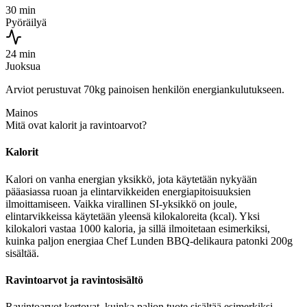
30 min
Pyöräilyä
24 min
Juoksua
Arviot perustuvat 70kg painoisen henkilön energiankulutukseen.
Mainos
Mitä ovat kalorit ja ravintoarvot?
Kalorit
Kalori on vanha energian yksikkö, jota käytetään nykyään
pääasiassa ruoan ja elintarvikkeiden energiapitoisuuksien
ilmoittamiseen. Vaikka virallinen SI-yksikkö on joule,
elintarvikkeissa käytetään yleensä kilokaloreita (kcal). Yksi
kilokalori vastaa 1000 kaloria, ja sillä ilmoitetaan esimerkiksi,
kuinka paljon energiaa Chef Lunden BBQ-delikaura patonki 200g
sisältää.
Ravintoarvot ja ravintosisältö
Ravintoarvot kertovat, kuinka paljon tuote sisältää esimerkiksi