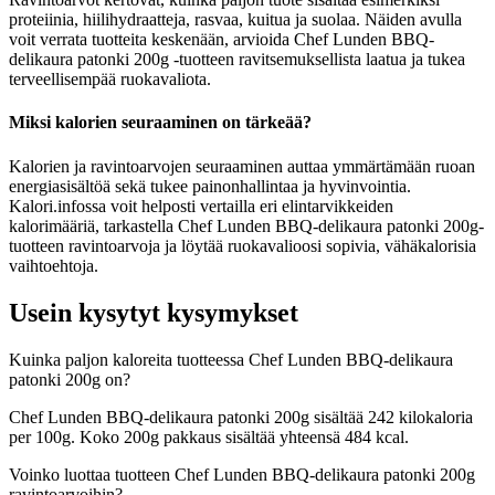
proteiinia, hiilihydraatteja, rasvaa, kuitua ja suolaa. Näiden avulla
voit verrata tuotteita keskenään, arvioida Chef Lunden BBQ-
delikaura patonki 200g -tuotteen ravitsemuksellista laatua ja tukea
terveellisempää ruokavaliota.
Miksi kalorien seuraaminen on tärkeää?
Kalorien ja ravintoarvojen seuraaminen auttaa ymmärtämään ruoan
energiasisältöä sekä tukee painonhallintaa ja hyvinvointia.
Kalori.infossa voit helposti vertailla eri elintarvikkeiden
kalorimääriä, tarkastella Chef Lunden BBQ-delikaura patonki 200g-
tuotteen ravintoarvoja ja löytää ruokavalioosi sopivia, vähäkalorisia
vaihtoehtoja.
Usein kysytyt kysymykset
Kuinka paljon kaloreita tuotteessa Chef Lunden BBQ-delikaura
patonki 200g on?
Chef Lunden BBQ-delikaura patonki 200g sisältää 242 kilokaloria
per 100g. Koko 200g pakkaus sisältää yhteensä 484 kcal.
Voinko luottaa tuotteen Chef Lunden BBQ-delikaura patonki 200g
ravintoarvoihin?