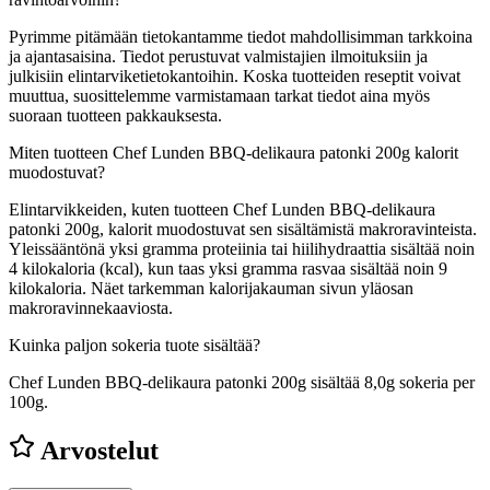
Pyrimme pitämään tietokantamme tiedot mahdollisimman tarkkoina
ja ajantasaisina. Tiedot perustuvat valmistajien ilmoituksiin ja
julkisiin elintarviketietokantoihin. Koska tuotteiden reseptit voivat
muuttua, suosittelemme varmistamaan tarkat tiedot aina myös
suoraan tuotteen pakkauksesta.
Miten tuotteen Chef Lunden BBQ-delikaura patonki 200g kalorit
muodostuvat?
Elintarvikkeiden, kuten tuotteen Chef Lunden BBQ-delikaura
patonki 200g, kalorit muodostuvat sen sisältämistä makroravinteista.
Yleissääntönä yksi gramma proteiinia tai hiilihydraattia sisältää noin
4 kilokaloria (kcal), kun taas yksi gramma rasvaa sisältää noin 9
kilokaloria. Näet tarkemman kalorijakauman sivun yläosan
makroravinnekaaviosta.
Kuinka paljon sokeria tuote sisältää?
Chef Lunden BBQ-delikaura patonki 200g sisältää 8,0g sokeria per
100g.
Arvostelut