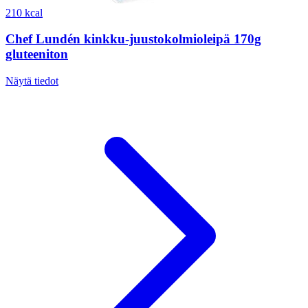
210 kcal
Chef Lundén kinkku-juustokolmioleipä 170g
gluteeniton
Näytä tiedot