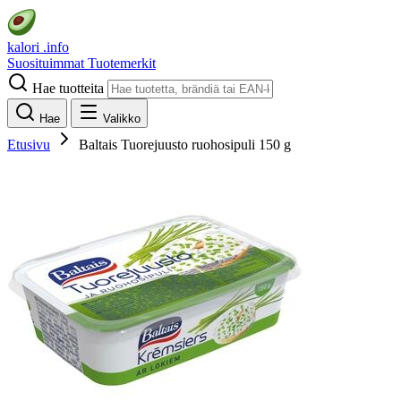
kalori
.info
Suosituimmat
Tuotemerkit
Hae tuotteita
Hae
Valikko
Etusivu
Baltais Tuorejuusto ruohosipuli 150 g