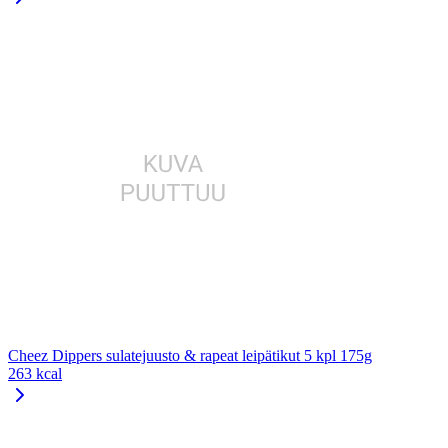
Cheez Dippers sulatejuusto & rapeat leipätikut 5 kpl 175g
263 kcal