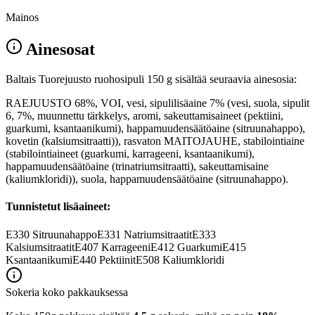
Mainos
Ainesosat
Baltais Tuorejuusto ruohosipuli 150 g sisältää seuraavia ainesosia:
RAEJUUSTO 68%, VOI, vesi, sipulilisäaine 7% (vesi, suola, sipulit
6, 7%, muunnettu tärkkelys, aromi, sakeuttamisaineet (pektiini,
guarkumi, ksantaanikumi), happamuudensäätöaine (sitruunahappo),
kovetin (kalsiumsitraatti)), rasvaton MAITOJAUHE, stabilointiaine
(stabilointiaineet (guarkumi, karrageeni, ksantaanikumi),
happamuudensäätöaine (trinatriumsitraatti), sakeuttamisaine
(kaliumkloridi)), suola, happamuudensäätöaine (sitruunahappo).
Tunnistetut lisäaineet:
E330
Sitruunahappo
E331
Natriumsitraatit
E333
Kalsiumsitraatit
E407
Karrageeni
E412
Guarkumi
E415
Ksantaanikumi
E440
Pektiinit
E508
Kaliumkloridi
Sokeria koko pakkauksessa