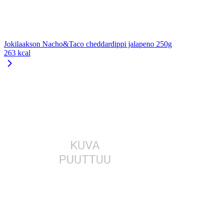
Jokilaakson Nacho&Taco cheddardippi jalapeno 250g
263 kcal