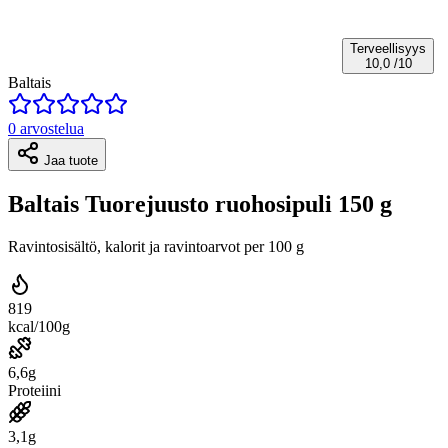
Terveellisyys
10,0
/10
Baltais
0 arvostelua
Jaa tuote
Baltais Tuorejuusto ruohosipuli 150 g
Ravintosisältö, kalorit ja ravintoarvot per 100 g
819
kcal/100g
6,6g
Proteiini
3,1g