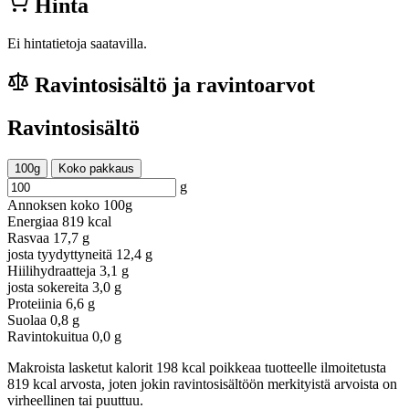
Hinta
Ei hintatietoja saatavilla.
Ravintosisältö ja ravintoarvot
Ravintosisältö
100g
Koko pakkaus
g
Annoksen koko
100g
Energiaa
819 kcal
Rasvaa
17,7 g
josta tyydyttyneitä
12,4 g
Hiilihydraatteja
3,1 g
josta sokereita
3,0 g
Proteiinia
6,6 g
Suolaa
0,8 g
Ravintokuitua
0,0 g
Makroista lasketut kalorit 198 kcal poikkeaa tuotteelle ilmoitetusta
819 kcal arvosta, joten jokin ravintosisältöön merkityistä arvoista on
virheellinen tai puuttuu.