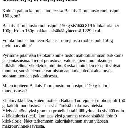
Kuinka paljon kaloreita tuotteessa Baltais Tuorejuusto ruohosipuli
150 g on?
Baltais Tuorejuusto ruohosipuli 150 g sisältää 819 kilokaloria per
100g. Koko 150g pakkaus sisältää yhteensä 1229 kcal.
Voinko luottaa tuotteen Baltais Tuorejuusto ruohosipuli 150 g
ravintoarvoihin?
Pyrimme pitämään tietokantamme tiedot mahdollisimman tarkkoina
ja ajantasaisina. Tiedot perustuvat valmistajien ilmoituksiin ja
julkisiin elintarviketietokantoihin. Koska tuotteiden reseptit voivat
muuttua, suosittelemme varmistamaan tarkat tiedot aina myös
suoraan tuotteen pakkauksesta.
Miten tuotteen Baltais Tuorejuusto ruohosipuli 150 g kalorit
muodostuvat?
Elintarvikkeiden, kuten tuotteen Baltais Tuorejuusto ruohosipuli 150
g, kalorit muodostuvat sen sisältämistä makroravinteista.
Yleissääntönä yksi gramma proteiinia tai hiilihydraattia sisältää noin
4 kilokaloria (kcal), kun taas yksi gramma rasvaa sisältää noin 9
kilokaloria. Näet tarkemman kalorijakauman sivun yläosan
makroravinnekaaviosta.