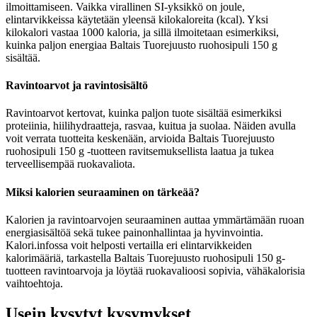
ilmoittamiseen. Vaikka virallinen SI-yksikkö on joule,
elintarvikkeissa käytetään yleensä kilokaloreita (kcal). Yksi
kilokalori vastaa 1000 kaloria, ja sillä ilmoitetaan esimerkiksi,
kuinka paljon energiaa Baltais Tuorejuusto ruohosipuli 150 g
sisältää.
Ravintoarvot ja ravintosisältö
Ravintoarvot kertovat, kuinka paljon tuote sisältää esimerkiksi
proteiinia, hiilihydraatteja, rasvaa, kuitua ja suolaa. Näiden avulla
voit verrata tuotteita keskenään, arvioida Baltais Tuorejuusto
ruohosipuli 150 g -tuotteen ravitsemuksellista laatua ja tukea
terveellisempää ruokavaliota.
Miksi kalorien seuraaminen on tärkeää?
Kalorien ja ravintoarvojen seuraaminen auttaa ymmärtämään ruoan
energiasisältöä sekä tukee painonhallintaa ja hyvinvointia.
Kalori.infossa voit helposti vertailla eri elintarvikkeiden
kalorimääriä, tarkastella Baltais Tuorejuusto ruohosipuli 150 g-
tuotteen ravintoarvoja ja löytää ruokavalioosi sopivia, vähäkalorisia
vaihtoehtoja.
Usein kysytyt kysymykset