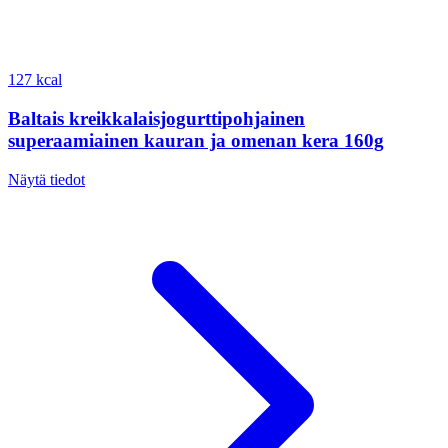
127 kcal
Baltais kreikkalaisjogurttipohjainen
superaamiainen kauran ja omenan kera 160g
Näytä tiedot