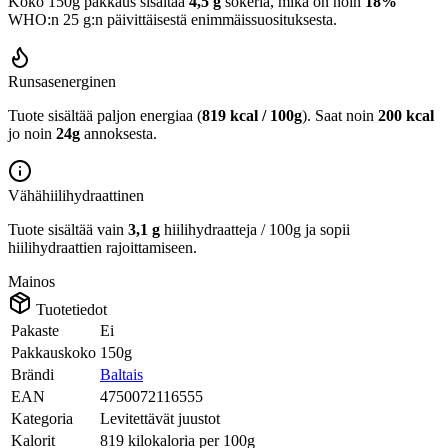
Koko 150g pakkaus sisältää
4,5 g
sokeria, mikä on noin
18%
WHO:n 25 g:n päivittäisestä enimmäissuosituksesta.
Runsasenerginen
Tuote sisältää paljon energiaa (
819 kcal / 100g
). Saat noin
200 kcal
jo noin
24g
annoksesta.
Vähähiilihydraattinen
Tuote sisältää vain
3,1 g
hiilihydraatteja / 100g ja sopii
hiilihydraattien rajoittamiseen.
Mainos
Tuotetiedot
Pakaste
Ei
Pakkauskoko
150g
Brändi
Baltais
EAN
4750072116555
Kategoria
Levitettävät juustot
Kalorit
819 kilokaloria per 100g