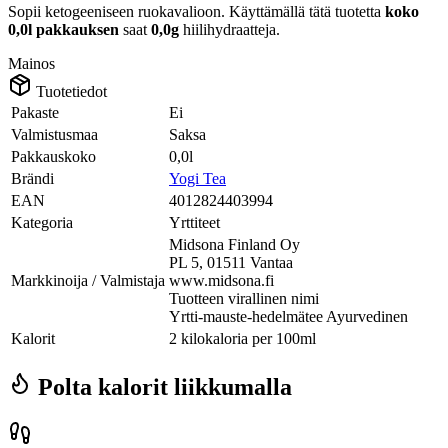
Sopii ketogeeniseen ruokavalioon.
Käyttämällä tätä tuotetta
koko
0,0l pakkauksen
saat
0,0g
hiilihydraatteja.
Mainos
Tuotetiedot
Pakaste
Ei
Valmistusmaa
Saksa
Pakkauskoko
0,0l
Brändi
Yogi Tea
EAN
4012824403994
Kategoria
Yrttiteet
Midsona Finland Oy
PL 5, 01511 Vantaa
Markkinoija / Valmistaja
www.midsona.fi
Tuotteen virallinen nimi
Yrtti-mauste-hedelmätee Ayurvedinen
Kalorit
2 kilokaloria per 100ml
Polta kalorit liikkumalla