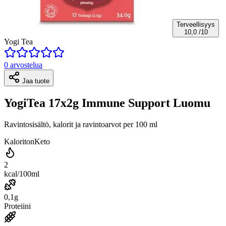
Terveellisyys
10,0
/10
Yogi Tea
0 arvostelua
Jaa tuote
YogiTea 17x2g Immune Support Luomu
Ravintosisältö, kalorit ja ravintoarvot per 100 ml
Kaloriton
Keto
2
kcal/100ml
0,1g
Proteiini