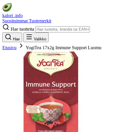
kalori
.info
Suosituimmat
Tuotemerkit
Hae tuotteita
Hae
Valikko
Etusivu
YogiTea 17x2g Immune Support Luomu