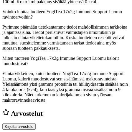
100ml. Koko 2ml pakkaus sisältää yhteensä 0 kcal.
Voinko luottaa tuotteen YogiTea 17x2g Immune Support Luomu
ravintoarvoihin?
Pyrimme pitämään tietokantamme tiedot mahdollisimman tarkkoina
ja ajantasaisina. Tiedot perustuvat valmistajien ilmoituksiin ja
julkisiin elintarviketietokantoihin. Koska tuotteiden reseptit voivat
muuttua, suosittelemme varmistamaan tarkat tiedot aina myös
suoraan tuotteen pakkauksesta.
Miten tuotteen YogiTea 17x2g Immune Support Luomu kalorit
muodostuvat?
Elintarvikkeiden, kuten tuotteen YogiTea 17x2g Immune Support
Luomu, kalorit muodostuvat sen sisältämistä makroravinteista.
Yleissääntönä yksi gramma proteiinia tai hiilihydraattia sisältää noin
4 kilokaloria (kcal), kun taas yksi gramma rasvaa sisältää noin 9
kilokaloria. Näet tarkemman kalorijakauman sivun yläosan
makroravinnekaaviosta.
Arvostelut
Kirjoita arvostelu