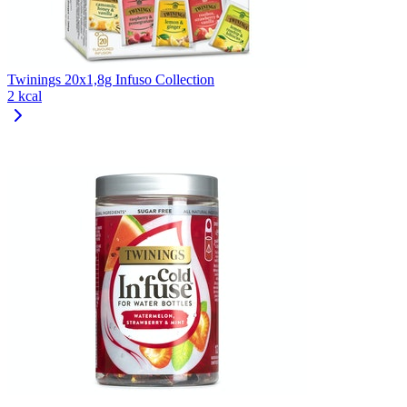
Twinings 20x1,8g Infuso Collection
2 kcal