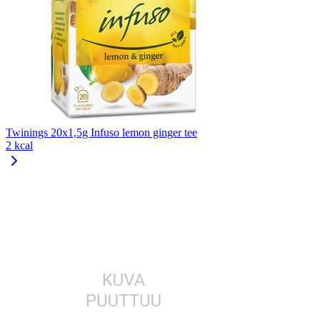
Twinings 20x1,5g Infuso lemon ginger tee
2 kcal