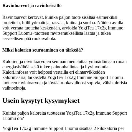
Ravintoarvot ja ravintosisältö
Ravintoarvot kertovat, kuinka paljon tuote sisältää esimerkiksi
proteiinia, hiilihydraatteja, rasvaa, kuitua ja suolaa. Näiden avulla
voit verrata tuotteita keskenään, arvioida YogiTea 17x2g Immune
Support Luomu -tuotteen ravitsemuksellista laatua ja tukea
terveellisempää ruokavaliota.
Miksi kalorien seuraaminen on tärkeää?
Kalorien ja ravintoarvojen seuraaminen auttaa ymmärtämään ruoan
energiasisältöä sekä tukee painonhallintaa ja hyvinvointia.
Kalori.infossa voit helposti vertailla eri elintarvikkeiden
kalorimääriä, tarkastella YogiTea 17x2g Immune Support Luomu-
tuotteen ravintoarvoja ja löytää ruokavalioosi sopivia, vähäkalorisia
vaihtoehtoja.
Usein kysytyt kysymykset
Kuinka paljon kaloreita tuotteessa YogiTea 17x2g Immune Support
Luomu on?
YogiTea 17x2g Immune Support Luomu sisältää 2 kilokaloria per