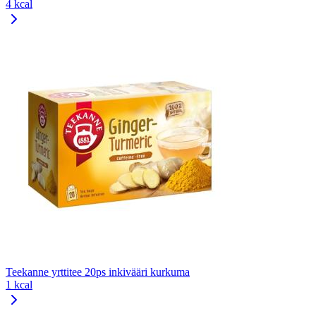
4 kcal
Teekanne yrttitee 20ps inkivääri kurkuma
1 kcal