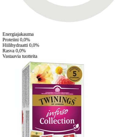
Energiajakauma
Proteiini
0,0%
Hiilihydraatti
0,0%
Rasva
0,0%
Vastaavia tuotteita