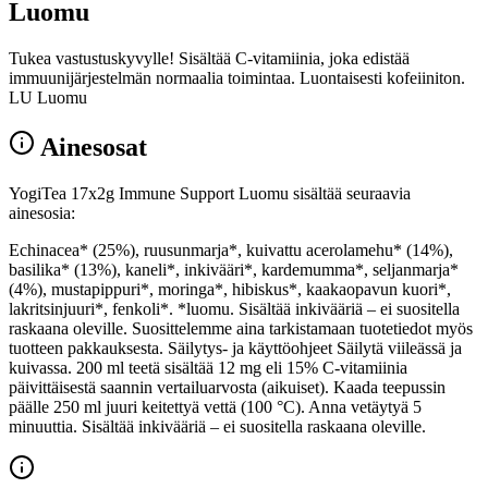
Luomu
Tukea vastustuskyvylle! Sisältää C-vitamiinia, joka edistää
immuunijärjestelmän normaalia toimintaa. Luontaisesti kofeiiniton.
LU Luomu
Ainesosat
YogiTea 17x2g Immune Support Luomu sisältää seuraavia
ainesosia:
Echinacea* (25%), ruusunmarja*, kuivattu acerolamehu* (14%),
basilika* (13%), kaneli*, inkivääri*, kardemumma*, seljanmarja*
(4%), mustapippuri*, moringa*, hibiskus*, kaakaopavun kuori*,
lakritsinjuuri*, fenkoli*. *luomu. Sisältää inkivääriä – ei suositella
raskaana oleville. Suosittelemme aina tarkistamaan tuotetiedot myös
tuotteen pakkauksesta. Säilytys- ja käyttöohjeet Säilytä viileässä ja
kuivassa. 200 ml teetä sisältää 12 mg eli 15% C-vitamiinia
päivittäisestä saannin vertailuarvosta (aikuiset). Kaada teepussin
päälle 250 ml juuri keitettyä vettä (100 °C). Anna vetäytyä 5
minuuttia. Sisältää inkivääriä – ei suositella raskaana oleville.