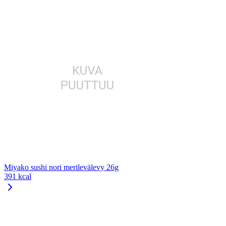
Miyako sushi nori merilevälevy 26g
391 kcal