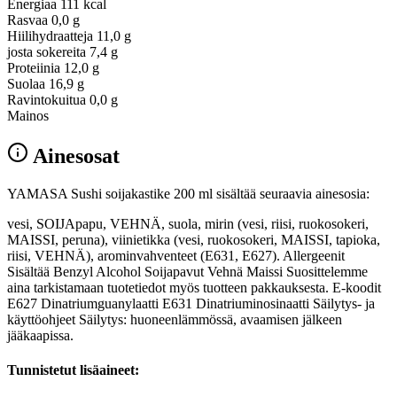
Energiaa
111 kcal
Rasvaa
0,0 g
Hiilihydraatteja
11,0 g
josta sokereita
7,4 g
Proteiinia
12,0 g
Suolaa
16,9 g
Ravintokuitua
0,0 g
Mainos
Ainesosat
YAMASA Sushi soijakastike 200 ml sisältää seuraavia ainesosia:
vesi, SOIJApapu, VEHNÄ, suola, mirin (vesi, riisi, ruokosokeri,
MAISSI, peruna), viinietikka (vesi, ruokosokeri, MAISSI, tapioka,
riisi, VEHNÄ), arominvahventeet (E631, E627). Allergeenit
Sisältää Benzyl Alcohol Soijapavut Vehnä Maissi Suosittelemme
aina tarkistamaan tuotetiedot myös tuotteen pakkauksesta. E-koodit
E627 Dinatriumguanylaatti E631 Dinatriuminosinaatti Säilytys- ja
käyttöohjeet Säilytys: huoneenlämmössä, avaamisen jälkeen
jääkaapissa.
Tunnistetut lisäaineet: