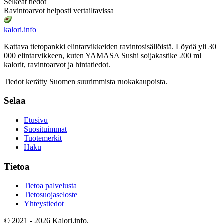
Selkeät tiedot
Ravintoarvot helposti vertailtavissa
kalori
.info
Kattava tietopankki elintarvikkeiden ravintosisällöistä.
Löydä yli 30
000 elintarvikkeen, kuten YAMASA Sushi soijakastike 200 ml
kalorit, ravintoarvot ja hintatiedot.
Tiedot kerätty Suomen suurimmista ruokakaupoista.
Selaa
Etusivu
Suosituimmat
Tuotemerkit
Haku
Tietoa
Tietoa palvelusta
Tietosuojaseloste
Yhteystiedot
© 2021 - 2026 Kalori.info.