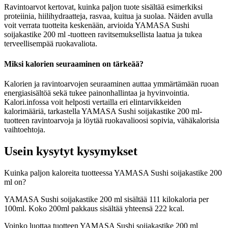
Ravintoarvot kertovat, kuinka paljon tuote sisältää esimerkiksi
proteiinia, hiilihydraatteja, rasvaa, kuitua ja suolaa. Näiden avulla
voit verrata tuotteita keskenään, arvioida YAMASA Sushi
soijakastike 200 ml -tuotteen ravitsemuksellista laatua ja tukea
terveellisempää ruokavaliota.
Miksi kalorien seuraaminen on tärkeää?
Kalorien ja ravintoarvojen seuraaminen auttaa ymmärtämään ruoan
energiasisältöä sekä tukee painonhallintaa ja hyvinvointia.
Kalori.infossa voit helposti vertailla eri elintarvikkeiden
kalorimääriä, tarkastella YAMASA Sushi soijakastike 200 ml-
tuotteen ravintoarvoja ja löytää ruokavalioosi sopivia, vähäkalorisia
vaihtoehtoja.
Usein kysytyt kysymykset
Kuinka paljon kaloreita tuotteessa YAMASA Sushi soijakastike 200
ml on?
YAMASA Sushi soijakastike 200 ml sisältää 111 kilokaloria per
100ml. Koko 200ml pakkaus sisältää yhteensä 222 kcal.
Voinko luottaa tuotteen YAMASA Sushi soijakastike 200 ml