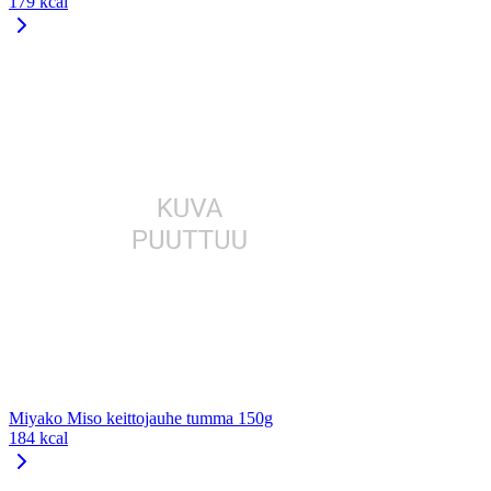
179 kcal
Miyako Miso keittojauhe tumma 150g
184 kcal