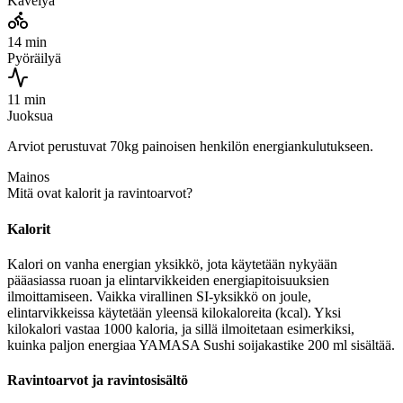
Kävelyä
14 min
Pyöräilyä
11 min
Juoksua
Arviot perustuvat 70kg painoisen henkilön energiankulutukseen.
Mainos
Mitä ovat kalorit ja ravintoarvot?
Kalorit
Kalori on vanha energian yksikkö, jota käytetään nykyään
pääasiassa ruoan ja elintarvikkeiden energiapitoisuuksien
ilmoittamiseen. Vaikka virallinen SI-yksikkö on joule,
elintarvikkeissa käytetään yleensä kilokaloreita (kcal). Yksi
kilokalori vastaa 1000 kaloria, ja sillä ilmoitetaan esimerkiksi,
kuinka paljon energiaa YAMASA Sushi soijakastike 200 ml sisältää.
Ravintoarvot ja ravintosisältö