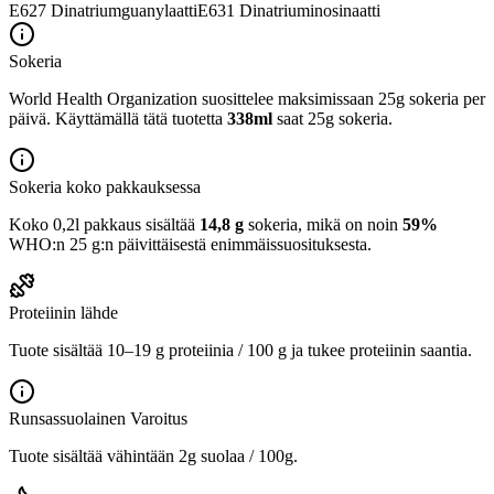
E627
Dinatriumguanylaatti
E631
Dinatriuminosinaatti
Sokeria
World Health Organization suosittelee maksimissaan 25g sokeria per
päivä. Käyttämällä tätä tuotetta
338ml
saat 25g sokeria.
Sokeria koko pakkauksessa
Koko 0,2l pakkaus sisältää
14,8 g
sokeria, mikä on noin
59%
WHO:n 25 g:n päivittäisestä enimmäissuosituksesta.
Proteiinin lähde
Tuote sisältää 10–19 g proteiinia / 100 g ja tukee proteiinin saantia.
Runsassuolainen
Varoitus
Tuote sisältää vähintään 2g suolaa / 100g.