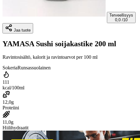
Terveellisyys
0,0
/10
Jaa tuote
YAMASA Sushi soijakastike 200 ml
Ravintosisältö, kalorit ja ravintoarvot per 100 ml
Sokeria
Runsassuolainen
111
kcal/100ml
12,0g
Proteiini
11,0g
Hiilihydraatit