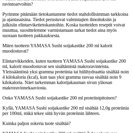
ravintoarvoihin?
Pyrimme pitämään tietokantamme tiedot mahdollisimman tarkkoina
ja ajantasaisina. Tiedot perustuvat valmistajien ilmoituksiin ja
julkisiin elintarviketietokantoihin. Koska tuotteiden reseptit voivat
muuttua, suosittelemme varmistamaan tarkat tiedot aina myös
suoraan tuotteen pakkauksesta.
Miten tuotteen YAMASA Sushi soijakastike 200 ml kalorit
muodostuvat?
Elintarvikkeiden, kuten tuotteen YAMASA Sushi soijakastike 200
ml, kalorit muodostuvat sen sisältämistä makroravinteista.
Yleissääntönä yksi gramma proteiinia tai hiilihydraattia sisältää noin
4 kilokaloria (kcal), kun taas yksi gramma rasvaa sisältää noin 9
kilokaloria. Näet tarkemman kalorijakauman sivun yläosan
makroravinnekaaviosta.
Onko YAMASA Sushi soijakastike 200 ml proteiinipitoinen?
Kyllä, YAMASA Sushi soijakastike 200 ml sisältää 12,0g proteiinia
per 100ml, mikä tekee siitä hyvän proteiinin lähteen.
Kuinka paljon sokeria tuote sisältää?