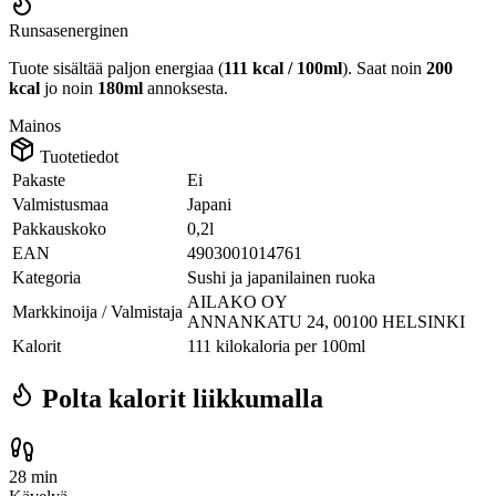
Runsasenerginen
Tuote sisältää paljon energiaa (
111 kcal / 100ml
). Saat noin
200
kcal
jo noin
180ml
annoksesta.
Mainos
Tuotetiedot
Pakaste
Ei
Valmistusmaa
Japani
Pakkauskoko
0,2l
EAN
4903001014761
Kategoria
Sushi ja japanilainen ruoka
AILAKO OY
Markkinoija / Valmistaja
ANNANKATU 24, 00100 HELSINKI
Kalorit
111 kilokaloria per 100ml
Polta kalorit liikkumalla
28 min