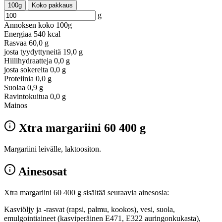
100g
Koko pakkaus
g
Annoksen koko
100g
Energiaa
540 kcal
Rasvaa
60,0 g
josta tyydyttyneitä
19,0 g
Hiilihydraatteja
0,0 g
josta sokereita
0,0 g
Proteiinia
0,0 g
Suolaa
0,9 g
Ravintokuitua
0,0 g
Mainos
Xtra margariini 60 400 g
Margariini leivälle, laktoositon.
Ainesosat
Xtra margariini 60 400 g sisältää seuraavia ainesosia:
Kasviöljy ja -rasvat (rapsi, palmu, kookos), vesi, suola,
emulgointiaineet (kasviperäinen E471, E322 auringonkukasta),