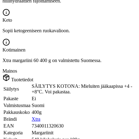
hiilihydraattien rajoittamiseen.
Keto
Sopii ketogeeniseen ruokavalioon.
Kotimainen
Xtra margariini 60 400 g on valmistettu Suomessa.
Mainos
Tuotetiedot
SÄILYTYS KOTONA: Mieluiten jääkaapissa +4 -
Säilytys
+8°C. Voi pakastaa.
Pakaste
Ei
Valmistusmaa
Suomi
Pakkauskoko
400g
Brändi
Xtra
EAN
7340011320630
Kategoria
Margariinit