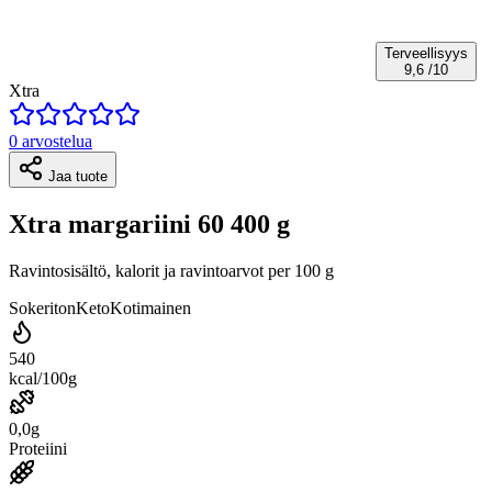
Terveellisyys
9,6
/10
Xtra
0 arvostelua
Jaa tuote
Xtra margariini 60 400 g
Ravintosisältö, kalorit ja ravintoarvot per 100 g
Sokeriton
Keto
Kotimainen
540
kcal/100g
0,0g
Proteiini