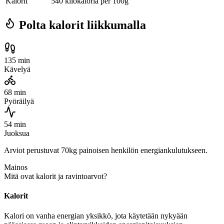
Kalorit
540 kilokaloria per 100g
Polta kalorit liikkumalla
135 min
Kävelyä
68 min
Pyöräilyä
54 min
Juoksua
Arviot perustuvat 70kg painoisen henkilön energiankulutukseen.
Mainos
Mitä ovat kalorit ja ravintoarvot?
Kalorit
Kalori on vanha energian yksikkö, jota käytetään nykyään