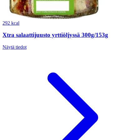
292 kcal
Xtra salaattijuusto yrttiöljyssä 300g/153g
Näytä tiedot