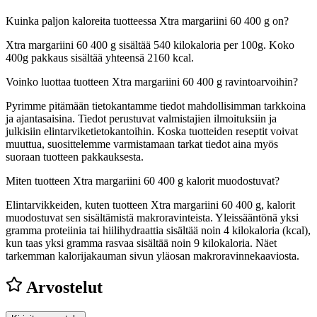
Kuinka paljon kaloreita tuotteessa Xtra margariini 60 400 g on?
Xtra margariini 60 400 g sisältää 540 kilokaloria per 100g. Koko
400g pakkaus sisältää yhteensä 2160 kcal.
Voinko luottaa tuotteen Xtra margariini 60 400 g ravintoarvoihin?
Pyrimme pitämään tietokantamme tiedot mahdollisimman tarkkoina
ja ajantasaisina. Tiedot perustuvat valmistajien ilmoituksiin ja
julkisiin elintarviketietokantoihin. Koska tuotteiden reseptit voivat
muuttua, suosittelemme varmistamaan tarkat tiedot aina myös
suoraan tuotteen pakkauksesta.
Miten tuotteen Xtra margariini 60 400 g kalorit muodostuvat?
Elintarvikkeiden, kuten tuotteen Xtra margariini 60 400 g, kalorit
muodostuvat sen sisältämistä makroravinteista. Yleissääntönä yksi
gramma proteiinia tai hiilihydraattia sisältää noin 4 kilokaloria (kcal),
kun taas yksi gramma rasvaa sisältää noin 9 kilokaloria. Näet
tarkemman kalorijakauman sivun yläosan makroravinnekaaviosta.
Arvostelut