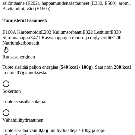
säilöntäaine (E202), happamuudensäätöaineet (E330, E500), aromi,
A-vitamiini, väri (E160a).
Tunnistetut lisäaineet:
E160A
Karotenoidit
E202
Kaliumsorbaatti
E322
Lesitiinit
E330
Sitruunahappo
E471
Rasvahappojen mono- ja diglyseridit
E500
Natriumkarbonaatit
Runsasenerginen
Tuote sisältää paljon energiaa (
540 kcal / 100g
). Saat noin
200 kcal
jo noin
37g
annoksesta.
Sokeriton
Tuote ei sisällä sokeria.
Vähähiilihydraattinen
Tuote sisältää vain
0,0 g
hiilihydraatteja / 100g ja sopii