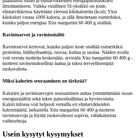
pääasiassa ruoan ja elintarvikkeiden energiapitoisuuksien
ilmoittamiseen. Vaikka virallinen SI-yksikkö on joule,
elintarvikkeissa käytetään yleensä kilokaloreita (kcal). Yksi
kilokalori vastaa 1000 kaloria, ja sillä ilmoitetaan esimerkiksi,
kuinka paljon energiaa Xtra margariini 60 400 g sisältää.
Ravintoarvot ja ravintosisältö
Ravintoarvot kertovat, kuinka paljon tuote sisältää esimerkiksi
proteiinia, hiilihydraatteja, rasvaa, kuitua ja suolaa. Näiden avulla
voit verrata tuotteita keskenään, arvioida Xtra margariini 60 400 g -
tuotteen ravitsemuksellista laatua ja tukea terveellisempää
ruokavaliota.
Miksi kalorien seuraaminen on tärkeää?
Kalorien ja ravintoarvojen seuraaminen auttaa ymmärtämään ruoan
energiasisältöä sekä tukee painonhallintaa ja hyvinvointia.
Kalori.infossa voit helposti vertailla eri elintarvikkeiden
kalorimääriä, tarkastella Xtra margariini 60 400 g-tuotteen
ravintoarvoja ja löytää ruokavalioosi sopivia, vähäkalorisia
vaihtoehtoja.
Usein kysytyt kysymykset