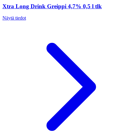
Xtra Long Drink Greippi 4,7% 0,5 l tlk
Näytä tiedot