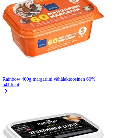
Rainbow 400g margariini vähälaktoosinen 60%
541 kcal