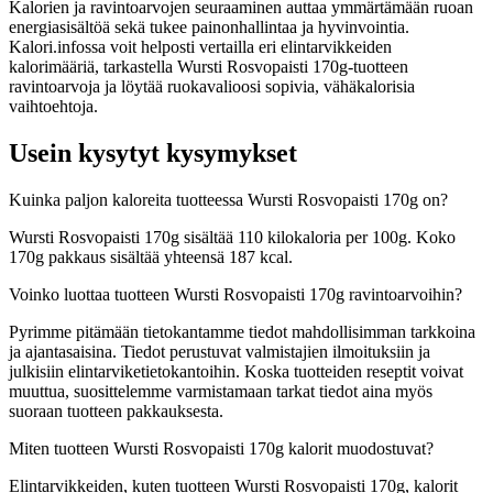
Kalorien ja ravintoarvojen seuraaminen auttaa ymmärtämään ruoan
energiasisältöä sekä tukee painonhallintaa ja hyvinvointia.
Kalori.infossa voit helposti vertailla eri elintarvikkeiden
kalorimääriä, tarkastella Wursti Rosvopaisti 170g-tuotteen
ravintoarvoja ja löytää ruokavalioosi sopivia, vähäkalorisia
vaihtoehtoja.
Usein kysytyt kysymykset
Kuinka paljon kaloreita tuotteessa Wursti Rosvopaisti 170g on?
Wursti Rosvopaisti 170g sisältää 110 kilokaloria per 100g. Koko
170g pakkaus sisältää yhteensä 187 kcal.
Voinko luottaa tuotteen Wursti Rosvopaisti 170g ravintoarvoihin?
Pyrimme pitämään tietokantamme tiedot mahdollisimman tarkkoina
ja ajantasaisina. Tiedot perustuvat valmistajien ilmoituksiin ja
julkisiin elintarviketietokantoihin. Koska tuotteiden reseptit voivat
muuttua, suosittelemme varmistamaan tarkat tiedot aina myös
suoraan tuotteen pakkauksesta.
Miten tuotteen Wursti Rosvopaisti 170g kalorit muodostuvat?
Elintarvikkeiden, kuten tuotteen Wursti Rosvopaisti 170g, kalorit