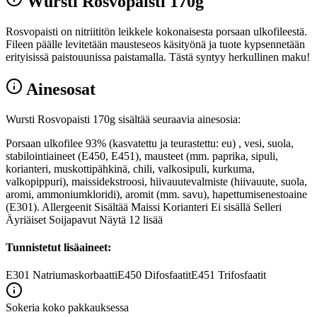
Wursti Rosvopaisti 170g
Rosvopaisti on nitriititön leikkele kokonaisesta porsaan ulkofileestä.
Fileen päälle levitetään mausteseos käsityönä ja tuote kypsennetään
erityisissä paistouunissa paistamalla. Tästä syntyy herkullinen maku!
Ainesosat
Wursti Rosvopaisti 170g sisältää seuraavia ainesosia:
Porsaan ulkofilee 93% (kasvatettu ja teurastettu: eu) , vesi, suola,
stabilointiaineet (E450, E451), mausteet (mm. paprika, sipuli,
korianteri, muskottipähkinä, chili, valkosipuli, kurkuma,
valkopippuri), maissidekstroosi, hiivauutevalmiste (hiivauute, suola,
aromi, ammoniumkloridi), aromit (mm. savu), hapettumisenestoaine
(E301). Allergeenit Sisältää Maissi Korianteri Ei sisällä Selleri
Äyriäiset Soijapavut Näytä 12 lisää
Tunnistetut lisäaineet:
E301
Natriumaskorbaatti
E450
Difosfaatit
E451
Trifosfaatit
Sokeria koko pakkauksessa