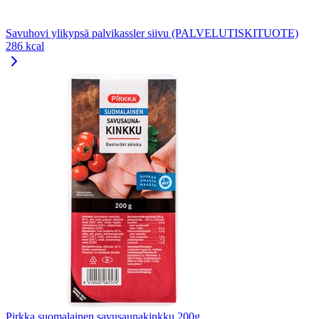
Savuhovi ylikypsä palvikassler siivu (PALVELUTISKITUOTE)
286 kcal
Pirkka suomalainen savusaunakinkku 200g