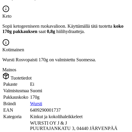
Keto
Sopii ketogeeniseen ruokavalioon.
Käyttämällä tätä tuotetta
koko
170g pakkauksen
saat
0,8g
hiilihydraatteja.
Kotimainen
Wursti Rosvopaisti 170g on valmistettu Suomessa.
Mainos
Tuotetiedot
Pakaste
Ei
Valmistusmaa
Suomi
Pakkauskoko
170g
Brändi
Wursti
EAN
6409290001737
Kategoria
Kinkut ja kokolihaleikkeleet
WURSTI OY J & J
PUURTAJANKATU 3, 04440 JÄRVENPÄÄ