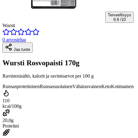
Terveellisyys
9,9
/10
Wursti
0 arvostelua
Jaa tuote
Wursti Rosvopaisti 170g
Ravintosisältö, kalorit ja ravintoarvot per 100 g
Runsasproteiininen
Runsassuolainen
Vähärasvainen
Keto
Kotimainen
110
kcal/100g
20,0g
Proteiini