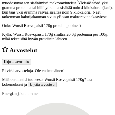
muodostuvat sen sisältämistä makroravinteista. Yleissääntönä yksi
gramma proteiinia tai hiilihydraattia sisältää noin 4 kilokaloria (kcal),
kun taas yksi gramma rasvaa sisältää noin 9 kilokaloria. Näet
tarkemman kalorijakauman sivun yläosan makroravinnekaaviosta.
Onko Wursti Rosvopaisti 170g proteiinipitoinen?
Kyllä, Wursti Rosvopaisti 170g sisältää 20,0g proteiinia per 100g,
mikä tekee siitä hyvän proteiinin lähteen.
Arvostelut
Kirjoita arvostelu
Ei vielä arvosteluja. Ole ensimmäinen!
Mitä olet mieltä tuotteesta Wursti Rosvopaisti 170g? Jaa
kokemuksesi ja
.
kirjoita arvostelu
Energian jakautuminen