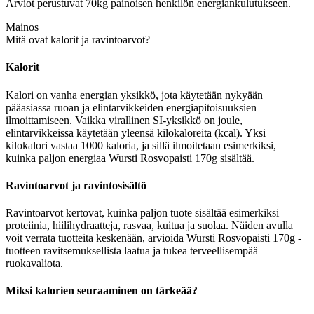
Arviot perustuvat 70kg painoisen henkilön energiankulutukseen.
Mainos
Mitä ovat kalorit ja ravintoarvot?
Kalorit
Kalori on vanha energian yksikkö, jota käytetään nykyään
pääasiassa ruoan ja elintarvikkeiden energiapitoisuuksien
ilmoittamiseen. Vaikka virallinen SI-yksikkö on joule,
elintarvikkeissa käytetään yleensä kilokaloreita (kcal). Yksi
kilokalori vastaa 1000 kaloria, ja sillä ilmoitetaan esimerkiksi,
kuinka paljon energiaa Wursti Rosvopaisti 170g sisältää.
Ravintoarvot ja ravintosisältö
Ravintoarvot kertovat, kuinka paljon tuote sisältää esimerkiksi
proteiinia, hiilihydraatteja, rasvaa, kuitua ja suolaa. Näiden avulla
voit verrata tuotteita keskenään, arvioida Wursti Rosvopaisti 170g -
tuotteen ravitsemuksellista laatua ja tukea terveellisempää
ruokavaliota.
Miksi kalorien seuraaminen on tärkeää?