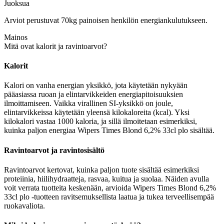
Juoksua
Arviot perustuvat 70kg painoisen henkilön energiankulutukseen.
Mainos
Mitä ovat kalorit ja ravintoarvot?
Kalorit
Kalori on vanha energian yksikkö, jota käytetään nykyään
pääasiassa ruoan ja elintarvikkeiden energiapitoisuuksien
ilmoittamiseen. Vaikka virallinen SI-yksikkö on joule,
elintarvikkeissa käytetään yleensä kilokaloreita (kcal). Yksi
kilokalori vastaa 1000 kaloria, ja sillä ilmoitetaan esimerkiksi,
kuinka paljon energiaa Wipers Times Blond 6,2% 33cl plo sisältää.
Ravintoarvot ja ravintosisältö
Ravintoarvot kertovat, kuinka paljon tuote sisältää esimerkiksi
proteiinia, hiilihydraatteja, rasvaa, kuitua ja suolaa. Näiden avulla
voit verrata tuotteita keskenään, arvioida Wipers Times Blond 6,2%
33cl plo -tuotteen ravitsemuksellista laatua ja tukea terveellisempää
ruokavaliota.