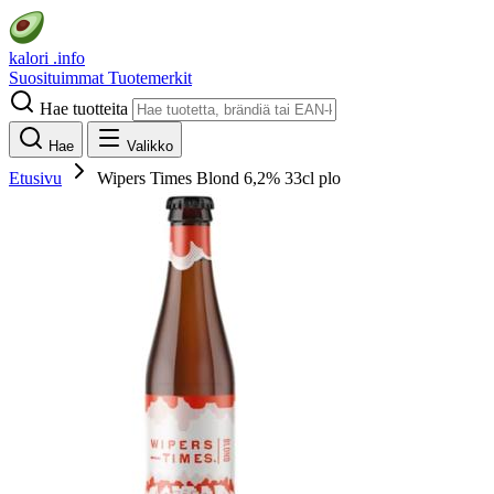
kalori
.info
Suosituimmat
Tuotemerkit
Hae tuotteita
Hae
Valikko
Etusivu
Wipers Times Blond 6,2% 33cl plo