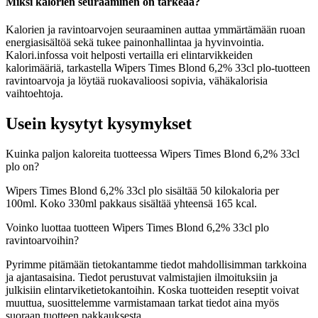
Miksi kalorien seuraaminen on tärkeää?
Kalorien ja ravintoarvojen seuraaminen auttaa ymmärtämään ruoan
energiasisältöä sekä tukee painonhallintaa ja hyvinvointia.
Kalori.infossa voit helposti vertailla eri elintarvikkeiden
kalorimääriä, tarkastella Wipers Times Blond 6,2% 33cl plo-tuotteen
ravintoarvoja ja löytää ruokavalioosi sopivia, vähäkalorisia
vaihtoehtoja.
Usein kysytyt kysymykset
Kuinka paljon kaloreita tuotteessa Wipers Times Blond 6,2% 33cl
plo on?
Wipers Times Blond 6,2% 33cl plo sisältää 50 kilokaloria per
100ml. Koko 330ml pakkaus sisältää yhteensä 165 kcal.
Voinko luottaa tuotteen Wipers Times Blond 6,2% 33cl plo
ravintoarvoihin?
Pyrimme pitämään tietokantamme tiedot mahdollisimman tarkkoina
ja ajantasaisina. Tiedot perustuvat valmistajien ilmoituksiin ja
julkisiin elintarviketietokantoihin. Koska tuotteiden reseptit voivat
muuttua, suosittelemme varmistamaan tarkat tiedot aina myös
suoraan tuotteen pakkauksesta.