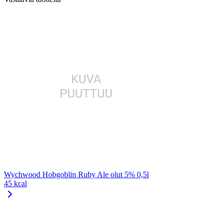
Wychwood Hobgoblin Ruby Ale olut 5% 0,5l
45 kcal