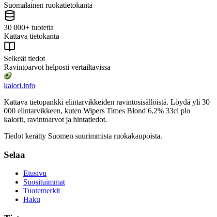
Suomalainen ruokatietokanta
30 000+ tuotetta
Kattava tietokanta
Selkeät tiedot
Ravintoarvot helposti vertailtavissa
kalori
.info
Kattava tietopankki elintarvikkeiden ravintosisällöistä.
Löydä yli 30
000 elintarvikkeen, kuten Wipers Times Blond 6,2% 33cl plo
kalorit, ravintoarvot ja hintatiedot.
Tiedot kerätty Suomen suurimmista ruokakaupoista.
Selaa
Etusivu
Suosituimmat
Tuotemerkit
Haku