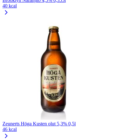
Brooklyn Naranjito 4,5% 0,355l
40 kcal
Zeunerts Höga Kusten olut 5,3% 0,5l
46 kcal