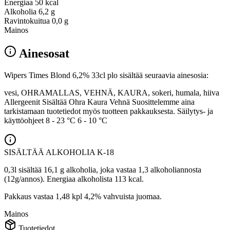
Energiaa
50 kcal
Alkoholia
6,2 g
Ravintokuitua
0,0 g
Mainos
Ainesosat
Wipers Times Blond 6,2% 33cl plo sisältää seuraavia ainesosia:
vesi, OHRAMALLAS, VEHNÄ, KAURA, sokeri, humala, hiiva
Allergeenit Sisältää Ohra Kaura Vehnä Suosittelemme aina
tarkistamaan tuotetiedot myös tuotteen pakkauksesta. Säilytys- ja
käyttöohjeet 8 - 23 °C 6 - 10 °C
SISÄLTÄÄ ALKOHOLIA
K-18
0,3l sisältää 16,1 g alkoholia, joka vastaa 1,3 alkoholiannosta
(12g/annos). Energiaa alkoholista 113 kcal.
Pakkaus vastaa 1,48 kpl 4,2% vahvuista juomaa.
Mainos
Tuotetiedot