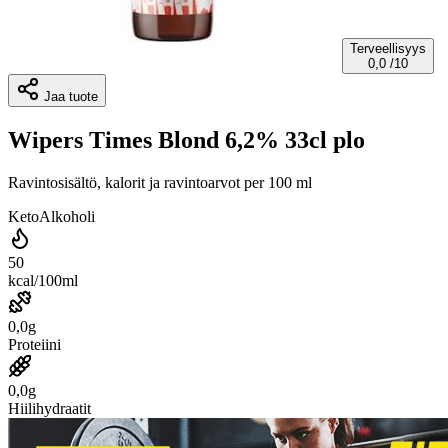
Terveellisyys
0,0
/10
Jaa tuote
Wipers Times Blond 6,2% 33cl plo
Ravintosisältö, kalorit ja ravintoarvot per 100 ml
Keto
Alkoholi
50
kcal/100ml
0,0g
Proteiini
0,0g
Hiilihydraatit