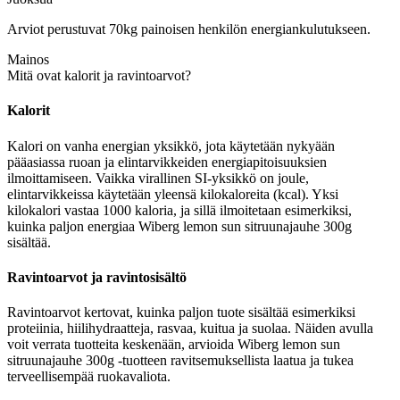
Arviot perustuvat 70kg painoisen henkilön energiankulutukseen.
Mainos
Mitä ovat kalorit ja ravintoarvot?
Kalorit
Kalori on vanha energian yksikkö, jota käytetään nykyään
pääasiassa ruoan ja elintarvikkeiden energiapitoisuuksien
ilmoittamiseen. Vaikka virallinen SI-yksikkö on joule,
elintarvikkeissa käytetään yleensä kilokaloreita (kcal). Yksi
kilokalori vastaa 1000 kaloria, ja sillä ilmoitetaan esimerkiksi,
kuinka paljon energiaa Wiberg lemon sun sitruunajauhe 300g
sisältää.
Ravintoarvot ja ravintosisältö
Ravintoarvot kertovat, kuinka paljon tuote sisältää esimerkiksi
proteiinia, hiilihydraatteja, rasvaa, kuitua ja suolaa. Näiden avulla
voit verrata tuotteita keskenään, arvioida Wiberg lemon sun
sitruunajauhe 300g -tuotteen ravitsemuksellista laatua ja tukea
terveellisempää ruokavaliota.