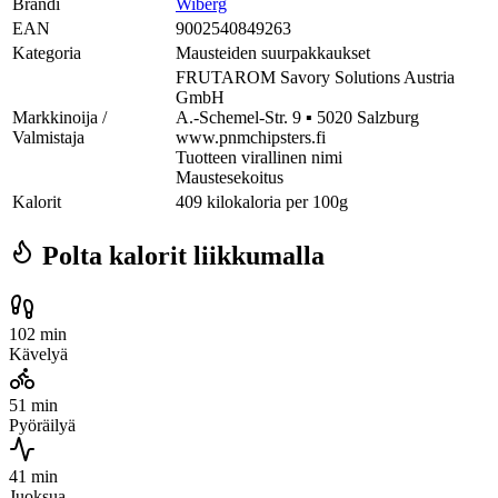
Brändi
Wiberg
EAN
9002540849263
Kategoria
Mausteiden suurpakkaukset
FRUTAROM Savory Solutions Austria
GmbH
Markkinoija /
A.-Schemel-Str. 9 ▪ 5020 Salzburg
Valmistaja
www.pnmchipsters.fi
Tuotteen virallinen nimi
Maustesekoitus
Kalorit
409 kilokaloria per 100g
Polta kalorit liikkumalla
102 min
Kävelyä
51 min
Pyöräilyä
41 min
Juoksua