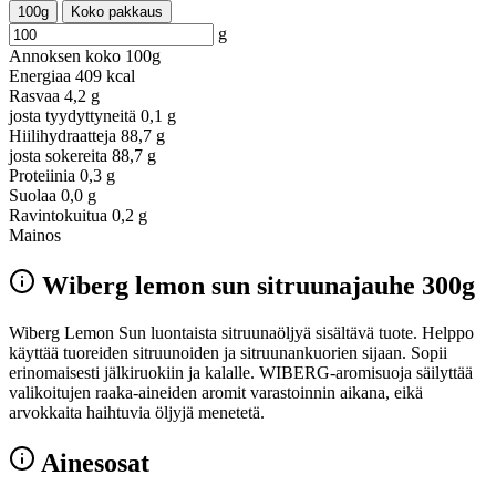
100g
Koko pakkaus
g
Annoksen koko
100g
Energiaa
409 kcal
Rasvaa
4,2 g
josta tyydyttyneitä
0,1 g
Hiilihydraatteja
88,7 g
josta sokereita
88,7 g
Proteiinia
0,3 g
Suolaa
0,0 g
Ravintokuitua
0,2 g
Mainos
Wiberg lemon sun sitruunajauhe 300g
Wiberg Lemon Sun luontaista sitruunaöljyä sisältävä tuote. Helppo
käyttää tuoreiden sitruunoiden ja sitruunankuorien sijaan. Sopii
erinomaisesti jälkiruokiin ja kalalle. WIBERG-aromisuoja säilyttää
valikoitujen raaka-aineiden aromit varastoinnin aikana, eikä
arvokkaita haihtuvia öljyjä menetetä.
Ainesosat