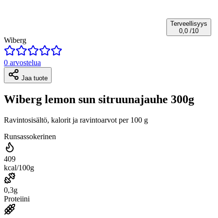
Terveellisyys
0,0
/10
Wiberg
0 arvostelua
Jaa tuote
Wiberg lemon sun sitruunajauhe 300g
Ravintosisältö, kalorit ja ravintoarvot per 100 g
Runsassokerinen
409
kcal/100g
0,3g
Proteiini