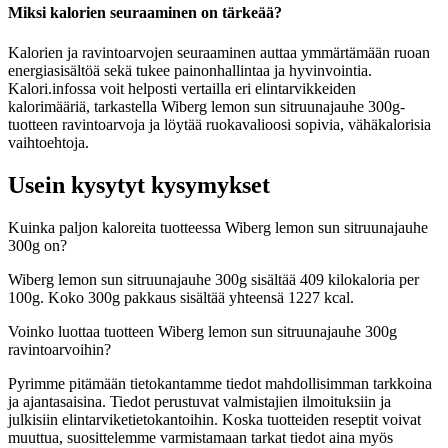
Miksi kalorien seuraaminen on tärkeää?
Kalorien ja ravintoarvojen seuraaminen auttaa ymmärtämään ruoan
energiasisältöä sekä tukee painonhallintaa ja hyvinvointia.
Kalori.infossa voit helposti vertailla eri elintarvikkeiden
kalorimääriä, tarkastella Wiberg lemon sun sitruunajauhe 300g-
tuotteen ravintoarvoja ja löytää ruokavalioosi sopivia, vähäkalorisia
vaihtoehtoja.
Usein kysytyt kysymykset
Kuinka paljon kaloreita tuotteessa Wiberg lemon sun sitruunajauhe
300g on?
Wiberg lemon sun sitruunajauhe 300g sisältää 409 kilokaloria per
100g. Koko 300g pakkaus sisältää yhteensä 1227 kcal.
Voinko luottaa tuotteen Wiberg lemon sun sitruunajauhe 300g
ravintoarvoihin?
Pyrimme pitämään tietokantamme tiedot mahdollisimman tarkkoina
ja ajantasaisina. Tiedot perustuvat valmistajien ilmoituksiin ja
julkisiin elintarviketietokantoihin. Koska tuotteiden reseptit voivat
muuttua, suosittelemme varmistamaan tarkat tiedot aina myös