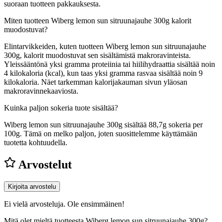
suoraan tuotteen pakkauksesta.
Miten tuotteen Wiberg lemon sun sitruunajauhe 300g kalorit
muodostuvat?
Elintarvikkeiden, kuten tuotteen Wiberg lemon sun sitruunajauhe
300g, kalorit muodostuvat sen sisältämistä makroravinteista.
Yleissääntönä yksi gramma proteiinia tai hiilihydraattia sisältää noin
4 kilokaloria (kcal), kun taas yksi gramma rasvaa sisältää noin 9
kilokaloria. Näet tarkemman kalorijakauman sivun yläosan
makroravinnekaaviosta.
Kuinka paljon sokeria tuote sisältää?
Wiberg lemon sun sitruunajauhe 300g sisältää 88,7g sokeria per
100g.
Tämä on melko paljon, joten suosittelemme käyttämään
tuotetta kohtuudella.
Arvostelut
Kirjoita arvostelu
Ei vielä arvosteluja. Ole ensimmäinen!
Mitä olet mieltä tuotteesta Wiberg lemon sun sitruunajauhe 300g?