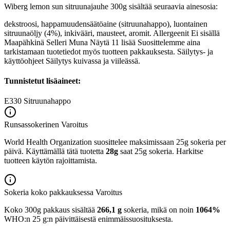
Wiberg lemon sun sitruunajauhe 300g sisältää seuraavia ainesosia:
dekstroosi, happamuudensäätöaine (sitruunahappo), luontainen
sitruunaöljy (4%), inkivääri, mausteet, aromit. Allergeenit Ei sisällä
Maapähkinä Selleri Muna Näytä 11 lisää Suosittelemme aina
tarkistamaan tuotetiedot myös tuotteen pakkauksesta. Säilytys- ja
käyttöohjeet Säilytys kuivassa ja viileässä.
Tunnistetut lisäaineet:
E330
Sitruunahappo
Runsassokerinen
Varoitus
World Health Organization suosittelee maksimissaan 25g sokeria per
päivä. Käyttämällä tätä tuotetta
28g
saat 25g sokeria. Harkitse
tuotteen käytön rajoittamista.
Sokeria koko pakkauksessa
Varoitus
Koko 300g pakkaus sisältää
266,1 g
sokeria, mikä on noin
1064%
WHO:n 25 g:n päivittäisestä enimmäissuosituksesta.