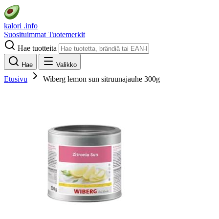
kalori
.info
Suosituimmat
Tuotemerkit
Hae tuotteita
Hae
Valikko
Etusivu
Wiberg lemon sun sitruunajauhe 300g