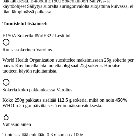
pakkauksesta. E-koodit E150a Sokerikulööri Säilytys- ja
käyttöohjeet Säilytys suoralta auringonvalolta suojattuna kuivassa, ei
liian lämpimässä paikassa
Tunnistetut lisäaineet:
E150A
Sokerikulööri
E322
Lesitiinit
Runsassokerinen
Varoitus
World Health Organization suosittelee maksimissaan 25g sokeria per
päivä. Käyttämällä tätä tuotetta
56g
saat 25g sokeria. Harkitse
tuotteen käytön rajoittamista.
Sokeria koko pakkauksessa
Varoitus
Koko 250g pakkaus sisältää
112,5 g
sokeria, mikä on noin
450%
WHO:n 25 g:n päivittäisestä enimmäissuosituksesta.
Vähäsuolainen
Tuote sisältää enintään 0,3 g suolaa / 100g.