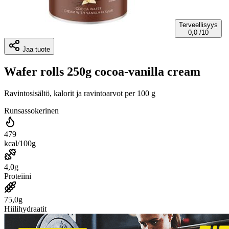
Terveellisyys
0,0
/10
Jaa tuote
Wafer rolls 250g cocoa-vanilla cream
Ravintosisältö, kalorit ja ravintoarvot per 100 g
Runsassokerinen
479
kcal/100g
4,0g
Proteiini
75,0g
Hiilihydraatit