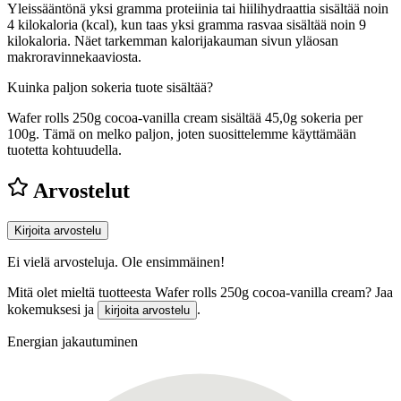
Yleissääntönä yksi gramma proteiinia tai hiilihydraattia sisältää noin
4 kilokaloria (kcal), kun taas yksi gramma rasvaa sisältää noin 9
kilokaloria. Näet tarkemman kalorijakauman sivun yläosan
makroravinnekaaviosta.
Kuinka paljon sokeria tuote sisältää?
Wafer rolls 250g cocoa-vanilla cream sisältää 45,0g sokeria per
100g.
Tämä on melko paljon, joten suosittelemme käyttämään
tuotetta kohtuudella.
Arvostelut
Kirjoita arvostelu
Ei vielä arvosteluja. Ole ensimmäinen!
Mitä olet mieltä tuotteesta Wafer rolls 250g cocoa-vanilla cream? Jaa
kokemuksesi ja
.
kirjoita arvostelu
Energian jakautuminen