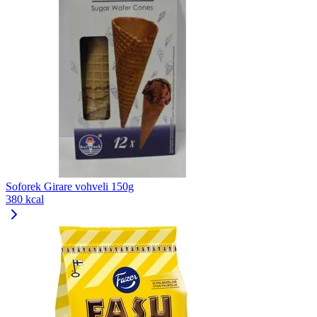
Soforek Girare vohveli 150g
380 kcal