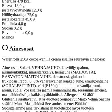
Energiaa
479 kcal
Rasvaa
18,0 g
josta tyydyttyneitä
12,0 g
Hiilihydraatteja
75,0 g
josta sokereita
45,0 g
Proteiinia
4,0 g
Suolaa
0,2 g
Ravintokuitua
0,0 g
Mainos
Ainesosat
Wafer rolls 250g cocoa-vanilla cream sisältää seuraavia ainesosia:
Ainesosat: Sokeri, VEHNÄJAUHO, kasviöljy (palmu,
auringonkukka), maissitärkkelys, herajauhe (MAIDOSTA),
RASVATON MAITOJAUHE, dekstroosi, glukoosi-
fruktoosisiirappi, 0, 8% vähärasvainen kaakaojauhe, emulgointiaine
(SOIJALESITIINIT), väri (E150a), luonnollinen vaniljaaromi,
aromi, suola. Voi sisältää jäämiä kananmunasta, seesaminsiemenet,
maapähkinöistä ja kaikista pähkinöistä. Allergeenit Sisältää
Gluteenia sisältävät viljat ja -tuotteet Soijapavut Maito Vehnä Saattaa
sisältää Muna Maapähkinä Seesaminsiemenet Pähkinät
Suosittelemme aina tarkistamaan tuotetiedot myös tuotteen