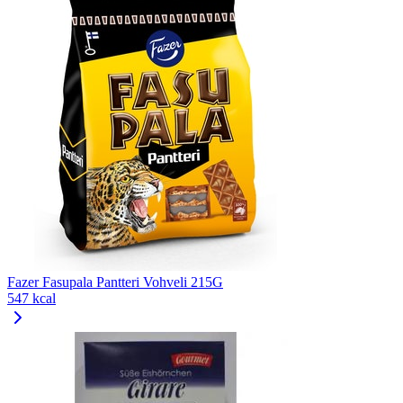
Fazer Fasupala Pantteri Vohveli 215G
547 kcal