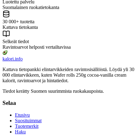
Luotettu palvelu
Suomalainen ruokatietokanta
30 000+ tuotetta
Kattava tietokanta
Selkeät tiedot
Ravintoarvot helposti vertailtavissa
kalori
.info
Kattava tietopankki elintarvikkeiden ravintosisällöistä.
Löydä yli 30
000 elintarvikkeen, kuten Wafer rolls 250g cocoa-vanilla cream
kalorit, ravintoarvot ja hintatiedot.
Tiedot kerätty Suomen suurimmista ruokakaupoista.
Selaa
Etusivu
Suosituimmat
Tuotemerkit
Haku