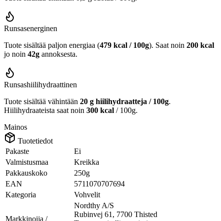
Runsasenerginen
Tuote sisältää paljon energiaa (
479 kcal / 100g
). Saat noin
200 kcal
jo noin
42g
annoksesta.
Runsashiilihydraattinen
Tuote sisältää vähintään
20 g hiilihydraatteja / 100g
.
Hiilihydraateista saat noin
300 kcal
/ 100g.
Mainos
Tuotetiedot
Pakaste
Ei
Valmistusmaa
Kreikka
Pakkauskoko
250g
EAN
5711070707694
Kategoria
Vohvelit
Nordthy A/S
Rubinvej 61, 7700 Thisted
Markkinoija /