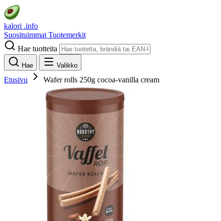
kalori
.info
Suosituimmat
Tuotemerkit
Hae tuotteita
Hae
Valikko
Etusivu
Wafer rolls 250g cocoa-vanilla cream