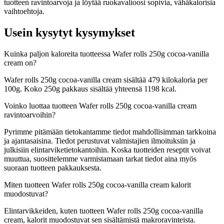
tuotteen ravintoarvoja ja löytää ruokavalioosi sopivia, vähäkalorisia
vaihtoehtoja.
Usein kysytyt kysymykset
Kuinka paljon kaloreita tuotteessa Wafer rolls 250g cocoa-vanilla
cream on?
Wafer rolls 250g cocoa-vanilla cream sisältää 479 kilokaloria per
100g. Koko 250g pakkaus sisältää yhteensä 1198 kcal.
Voinko luottaa tuotteen Wafer rolls 250g cocoa-vanilla cream
ravintoarvoihin?
Pyrimme pitämään tietokantamme tiedot mahdollisimman tarkkoina
ja ajantasaisina. Tiedot perustuvat valmistajien ilmoituksiin ja
julkisiin elintarviketietokantoihin. Koska tuotteiden reseptit voivat
muuttua, suosittelemme varmistamaan tarkat tiedot aina myös
suoraan tuotteen pakkauksesta.
Miten tuotteen Wafer rolls 250g cocoa-vanilla cream kalorit
muodostuvat?
Elintarvikkeiden, kuten tuotteen Wafer rolls 250g cocoa-vanilla
cream, kalorit muodostuvat sen sisältämistä makroravinteista.