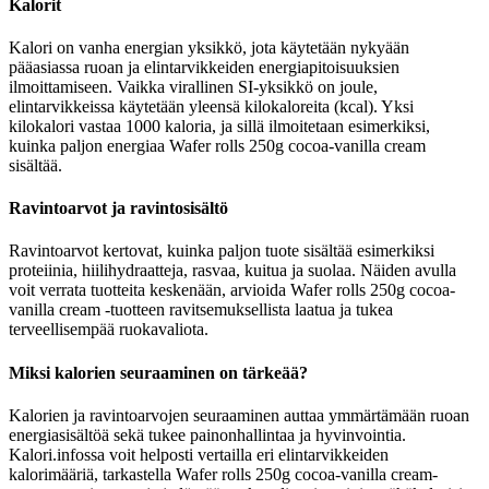
Kalorit
Kalori on vanha energian yksikkö, jota käytetään nykyään
pääasiassa ruoan ja elintarvikkeiden energiapitoisuuksien
ilmoittamiseen. Vaikka virallinen SI-yksikkö on joule,
elintarvikkeissa käytetään yleensä kilokaloreita (kcal). Yksi
kilokalori vastaa 1000 kaloria, ja sillä ilmoitetaan esimerkiksi,
kuinka paljon energiaa Wafer rolls 250g cocoa-vanilla cream
sisältää.
Ravintoarvot ja ravintosisältö
Ravintoarvot kertovat, kuinka paljon tuote sisältää esimerkiksi
proteiinia, hiilihydraatteja, rasvaa, kuitua ja suolaa. Näiden avulla
voit verrata tuotteita keskenään, arvioida Wafer rolls 250g cocoa-
vanilla cream -tuotteen ravitsemuksellista laatua ja tukea
terveellisempää ruokavaliota.
Miksi kalorien seuraaminen on tärkeää?
Kalorien ja ravintoarvojen seuraaminen auttaa ymmärtämään ruoan
energiasisältöä sekä tukee painonhallintaa ja hyvinvointia.
Kalori.infossa voit helposti vertailla eri elintarvikkeiden
kalorimääriä, tarkastella Wafer rolls 250g cocoa-vanilla cream-