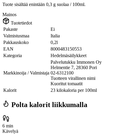
Tuote sisältää enintään 0,3 g suolaa / 100ml.
Mainos
Tuotetiedot
Pakaste
Ei
Valmistusmaa
Italia
Pakkauskoko
0,2l
EAN
8000483150553
Kategoria
Hedelmäsäilykkeet
Palvelutukku Immonen Oy
Helmentie 7, 28360 Pori
Markkinoija / Valmistaja
02-6312100
Tuotteen virallinen nimi
Kuoritut tomaatit
Kalorit
23 kilokaloria per 100ml
Polta kalorit liikkumalla
6 min
Kävelyä