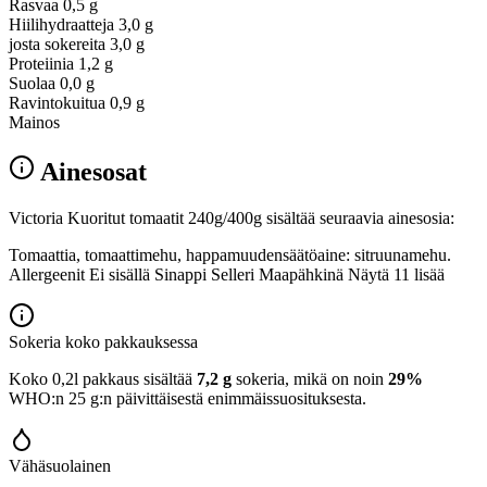
Rasvaa
0,5 g
Hiilihydraatteja
3,0 g
josta sokereita
3,0 g
Proteiinia
1,2 g
Suolaa
0,0 g
Ravintokuitua
0,9 g
Mainos
Ainesosat
Victoria Kuoritut tomaatit 240g/400g sisältää seuraavia ainesosia:
Tomaattia, tomaattimehu, happamuudensäätöaine: sitruunamehu.
Allergeenit Ei sisällä Sinappi Selleri Maapähkinä Näytä 11 lisää
Sokeria koko pakkauksessa
Koko 0,2l pakkaus sisältää
7,2 g
sokeria, mikä on noin
29%
WHO:n 25 g:n päivittäisestä enimmäissuosituksesta.
Vähäsuolainen