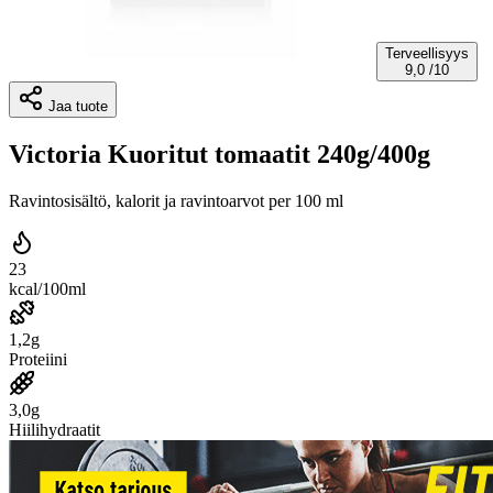
Terveellisyys
9,0
/10
Jaa tuote
Victoria Kuoritut tomaatit 240g/400g
Ravintosisältö, kalorit ja ravintoarvot per 100 ml
23
kcal/100ml
1,2g
Proteiini
3,0g
Hiilihydraatit