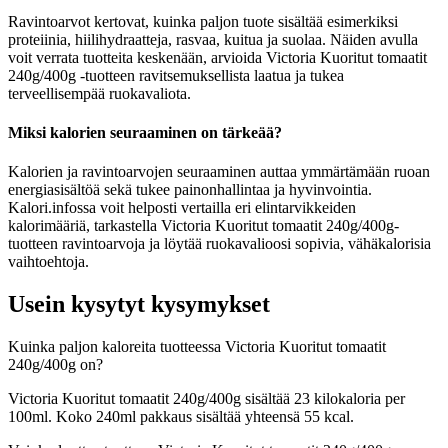
Ravintoarvot kertovat, kuinka paljon tuote sisältää esimerkiksi
proteiinia, hiilihydraatteja, rasvaa, kuitua ja suolaa. Näiden avulla
voit verrata tuotteita keskenään, arvioida Victoria Kuoritut tomaatit
240g/400g -tuotteen ravitsemuksellista laatua ja tukea
terveellisempää ruokavaliota.
Miksi kalorien seuraaminen on tärkeää?
Kalorien ja ravintoarvojen seuraaminen auttaa ymmärtämään ruoan
energiasisältöä sekä tukee painonhallintaa ja hyvinvointia.
Kalori.infossa voit helposti vertailla eri elintarvikkeiden
kalorimääriä, tarkastella Victoria Kuoritut tomaatit 240g/400g-
tuotteen ravintoarvoja ja löytää ruokavalioosi sopivia, vähäkalorisia
vaihtoehtoja.
Usein kysytyt kysymykset
Kuinka paljon kaloreita tuotteessa Victoria Kuoritut tomaatit
240g/400g on?
Victoria Kuoritut tomaatit 240g/400g sisältää 23 kilokaloria per
100ml. Koko 240ml pakkaus sisältää yhteensä 55 kcal.