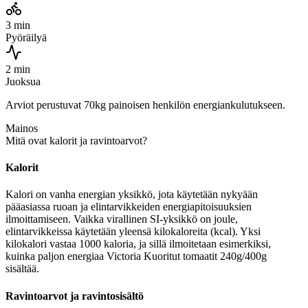
3 min
Pyöräilyä
2 min
Juoksua
Arviot perustuvat 70kg painoisen henkilön energiankulutukseen.
Mainos
Mitä ovat kalorit ja ravintoarvot?
Kalorit
Kalori on vanha energian yksikkö, jota käytetään nykyään
pääasiassa ruoan ja elintarvikkeiden energiapitoisuuksien
ilmoittamiseen. Vaikka virallinen SI-yksikkö on joule,
elintarvikkeissa käytetään yleensä kilokaloreita (kcal). Yksi
kilokalori vastaa 1000 kaloria, ja sillä ilmoitetaan esimerkiksi,
kuinka paljon energiaa Victoria Kuoritut tomaatit 240g/400g
sisältää.
Ravintoarvot ja ravintosisältö