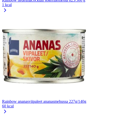
Rainbow hedelmäcocktail sokeriliemessä 825/500 g
1 kcal
Rainbow ananasviipaleet ananasmehussa 227g/140g
60 kcal