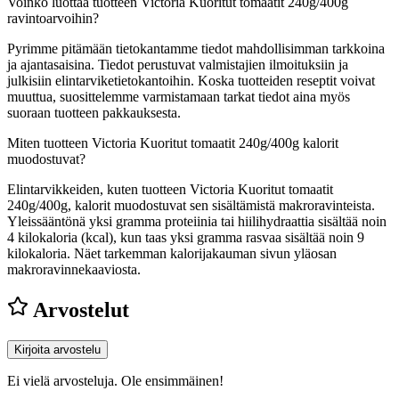
Voinko luottaa tuotteen Victoria Kuoritut tomaatit 240g/400g
ravintoarvoihin?
Pyrimme pitämään tietokantamme tiedot mahdollisimman tarkkoina
ja ajantasaisina. Tiedot perustuvat valmistajien ilmoituksiin ja
julkisiin elintarviketietokantoihin. Koska tuotteiden reseptit voivat
muuttua, suosittelemme varmistamaan tarkat tiedot aina myös
suoraan tuotteen pakkauksesta.
Miten tuotteen Victoria Kuoritut tomaatit 240g/400g kalorit
muodostuvat?
Elintarvikkeiden, kuten tuotteen Victoria Kuoritut tomaatit
240g/400g, kalorit muodostuvat sen sisältämistä makroravinteista.
Yleissääntönä yksi gramma proteiinia tai hiilihydraattia sisältää noin
4 kilokaloria (kcal), kun taas yksi gramma rasvaa sisältää noin 9
kilokaloria. Näet tarkemman kalorijakauman sivun yläosan
makroravinnekaaviosta.
Arvostelut
Kirjoita arvostelu
Ei vielä arvosteluja. Ole ensimmäinen!