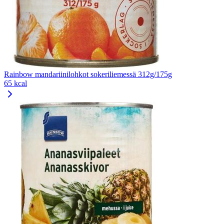
Rainbow mandariinilohkot sokeriliemessä 312g/175g
65 kcal