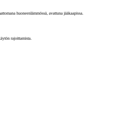
amattomana huoneenlämmössä, avattuna jääkaapissa.
äytön rajoittamista.