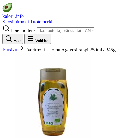
kalori
.info
Suosituimmat
Tuotemerkit
Hae tuotteita
Hae
Valikko
Etusivu
Vertmont Luomu Agavesiirappi 250ml / 345g