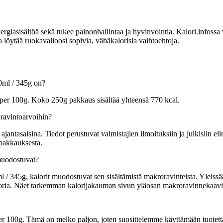
sisältöä sekä tukee painonhallintaa ja hyvinvointia. Kalori.infossa voit
löytää ruokavalioosi sopivia, vähäkalorisia vaihtoehtoja.
0ml / 345g on?
per 100g. Koko 250g pakkaus sisältää yhteensä 770 kcal.
ravintoarvoihin?
tasaisina. Tiedot perustuvat valmistajien ilmoituksiin ja julkisiin elin
 pakkauksesta.
muodostuvat?
 345g, kalorit muodostuvat sen sisältämistä makroravinteista. Yleissäänt
kaloria. Näet tarkemman kalorijakauman sivun yläosan makroravinnekaavi
er 100g.
Tämä on melko paljon, joten suosittelemme käyttämään tuotett