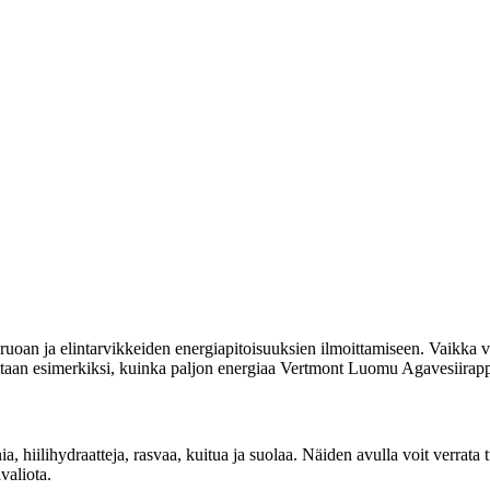
uoan ja elintarvikkeiden energiapitoisuuksien ilmoittamiseen. Vaikka vi
moitetaan esimerkiksi, kuinka paljon energiaa Vertmont Luomu Agavesiirapp
nia, hiilihydraatteja, rasvaa, kuitua ja suolaa. Näiden avulla voit verr
valiota.