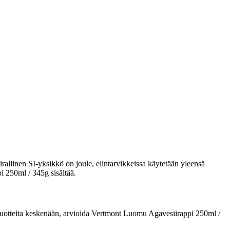
rallinen SI-yksikkö on joule, elintarvikkeissa käytetään yleensä
i 250ml / 345g sisältää.
ata tuotteita keskenään, arvioida Vertmont Luomu Agavesiirappi 250ml /