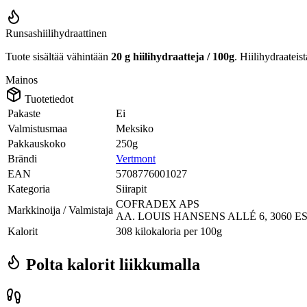
Runsashiilihydraattinen
Tuote sisältää vähintään
20 g hiilihydraatteja / 100g
. Hiilihydraateis
Mainos
Tuotetiedot
Pakaste
Ei
Valmistusmaa
Meksiko
Pakkauskoko
250g
Brändi
Vertmont
EAN
5708776001027
Kategoria
Siirapit
COFRADEX APS
Markkinoija / Valmistaja
AA. LOUIS HANSENS ALLÉ 6, 3060 
Kalorit
308 kilokaloria per 100g
Polta kalorit liikkumalla