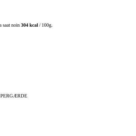
ta saat noin
304 kcal
/ 100g.
ESPERGÆRDE