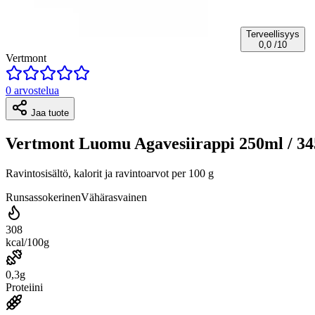
Terveellisyys
0,0
/10
Vertmont
0 arvostelua
Jaa tuote
Vertmont Luomu Agavesiirappi 250ml / 34
Ravintosisältö, kalorit ja ravintoarvot per 100 g
Runsassokerinen
Vähärasvainen
308
kcal/100g
0,3g
Proteiini