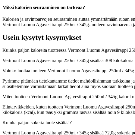
Miksi kalorien seuraaminen on tärkeää?
Kalorien ja ravintoarvojen seuraaminen auttaa ymmärtämään ruoan energia
Vertmont Luomu Agavesiirappi 250ml / 345g-tuotteen ravintoarvoja ja 
Usein kysytyt kysymykset
Kuinka paljon kaloreita tuotteessa Vertmont Luomu Agavesiirappi 25
Vertmont Luomu Agavesiirappi 250ml / 345g sisältää 308 kilokaloria 
Voinko luottaa tuotteen Vertmont Luomu Agavesiirappi 250ml / 345g 
Pyrimme pitämään tietokantamme tiedot mahdollisimman tarkkoina ja ajan
suosittelemme varmistamaan tarkat tiedot aina myös suoraan tuotteen
Miten tuotteen Vertmont Luomu Agavesiirappi 250ml / 345g kalorit 
Elintarvikkeiden, kuten tuotteen Vertmont Luomu Agavesiirappi 250ml /
kilokaloria (kcal), kun taas yksi gramma rasvaa sisältää noin 9 kilo
Kuinka paljon sokeria tuote sisältää?
Vertmont Luomu Agavesiirappi 250ml / 345g sisältää 72,0g sokeria p