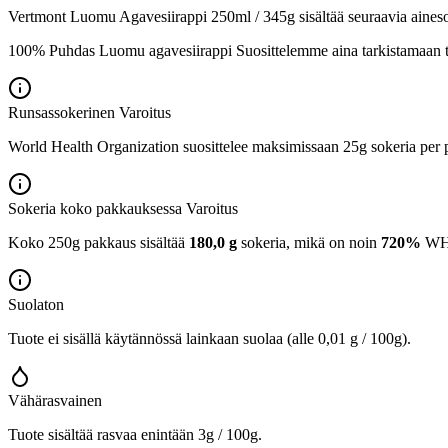
Vertmont Luomu Agavesiirappi 250ml / 345g sisältää seuraavia aineso
100% Puhdas Luomu agavesiirappi Suosittelemme aina tarkistamaan tu
Runsassokerinen
Varoitus
World Health Organization suosittelee maksimissaan 25g sokeria per p
Sokeria koko pakkauksessa
Varoitus
Koko 250g pakkaus sisältää
180,0 g
sokeria, mikä on noin
720%
WHO:
Suolaton
Tuote ei sisällä käytännössä lainkaan suolaa (alle 0,01 g / 100g).
Vähärasvainen
Tuote sisältää rasvaa enintään 3g / 100g.