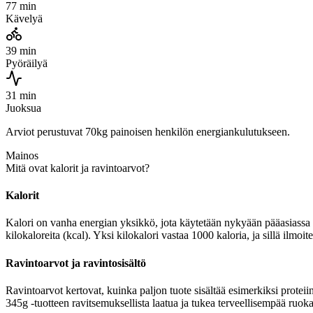
77 min
Kävelyä
39 min
Pyöräilyä
31 min
Juoksua
Arviot perustuvat 70kg painoisen henkilön energiankulutukseen.
Mainos
Mitä ovat kalorit ja ravintoarvot?
Kalorit
Kalori on vanha energian yksikkö, jota käytetään nykyään pääasiassa r
kilokaloreita (kcal). Yksi kilokalori vastaa 1000 kaloria, ja sillä il
Ravintoarvot ja ravintosisältö
Ravintoarvot kertovat, kuinka paljon tuote sisältää esimerkiksi proteii
345g -tuotteen ravitsemuksellista laatua ja tukea terveellisempää ruoka