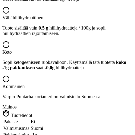
Vähähiilihydraattinen
Tuote sisältää vain
0,5 g
hiilihydraatteja / 100g ja sopii
hiilihydraattien rajoittamiseen.
Keto
Sopii ketogeeniseen ruokavalioon.
Käyttämällä tätä tuotetta
koko
-1g pakkauksen
saat
-0,0g
hiilihydraatteja.
Kotimainen
Varpio Puutarha korianteri on valmistettu Suomessa.
Mainos
Tuotetiedot
Pakaste
Ei
Valmistusmaa
Suomi
Pakkauskoko
-1g