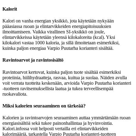
Kalorit
Kalori on vanha energian yksikkö, jota käytetään nykyään
pääasiassa ruoan ja elintarvikkeiden energiapitoisuuksien
ilmoittamiseen. Vaikka virallinen SI-yksikkö on joule,
elintarvikkeissa käytetään yleensä kilokaloreita (kcal). Yksi
kilokalori vastaa 1000 kaloria, ja sillä ilmoitetaan esimerkiksi,
kuinka paljon energiaa Varpio Puutarha korianteri sisältää.
Ravintoarvot ja ravintosisältö
Ravintoarvot kertovat, kuinka paljon tuote sisältää esimerkiksi
proteiinia, hiilihydraatteja, rasvaa, kuitua ja suolaa. Näiden avulla
voit verrata tuotteita keskenään, arvioida Varpio Puutarha korianteri
-tuotteen ravitsemuksellista laatua ja tukea terveellisempää
ruokavaliota.
Miksi kalorien seuraaminen on tärkeää?
Kalorien ja ravintoarvojen seuraaminen auttaa ymmärtämään ruoan
energiasisältöä sekä tukee painonhallintaa ja hyvinvointia.
Kalori.infossa voit helposti vertailla eri elintarvikkeiden
kalorimääriä, tarkastella Varpio Puutarha korianteri-tuotteen