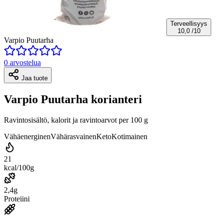
Terveellisyys
10,0
/10
Varpio Puutarha
0 arvostelua
Jaa tuote
Varpio Puutarha korianteri
Ravintosisältö, kalorit ja ravintoarvot per 100 g
Vähäenerginen
Vähärasvainen
Keto
Kotimainen
21
kcal/100g
2,4g
Proteiini