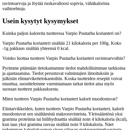
ravintoarvoja ja löytää ruokavalioosi sopivia, vähäkalorisia
vaihtoehtoja.
Usein kysytyt kysymykset
Kuinka paljon kaloreita tuotteessa Varpio Puutarha korianteri on?
Varpio Puutarha korianteri sisältää 21 kilokaloria per 100g. Koko
-1g pakkaus sisältää yhteensä 0 kcal.
Voinko luottaa tuotteen Varpio Puutarha korianteri ravintoarvoihin?
Pyrimme pitämään tietokantamme tiedot mahdollisimman tarkkoina
ja ajantasaisina. Tiedot perustuvat valmistajien ilmoituksiin ja
julkisiin elintarviketietokantoihin. Koska tuotteiden reseptit voivat
muuttua, suosittelemme varmistamaan tarkat tiedot aina myös
suoraan tuotteen pakkauksesta.
Miten tuotteen Varpio Puutarha korianteri kalorit muodostuvat?
Elintarvikkeiden, kuten tuotteen Varpio Puutarha korianteri, kalorit
muodostuvat sen sisältämistä makroravinteista. Yleissääntönä yksi
gramma proteiinia tai hiilihydraattia sisältää noin 4 kilokaloria (kcal),
kun taas yksi gramma rasvaa sisältää noin 9 kilokaloria. Näet
tarkemman kalorijakauman sivun yläosan makroravinnekaaviosta.