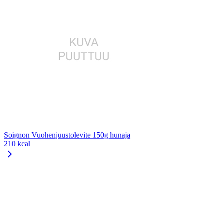
Soignon Vuohenjuustolevite 150g hunaja
210 kcal