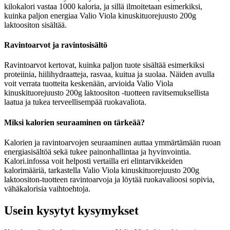
kilokalori vastaa 1000 kaloria, ja sillä ilmoitetaan esimerkiksi,
kuinka paljon energiaa Valio Viola kinuskituorejuusto 200g
laktoositon sisältää.
Ravintoarvot ja ravintosisältö
Ravintoarvot kertovat, kuinka paljon tuote sisältää esimerkiksi
proteiinia, hiilihydraatteja, rasvaa, kuitua ja suolaa. Näiden avulla
voit verrata tuotteita keskenään, arvioida Valio Viola
kinuskituorejuusto 200g laktoositon -tuotteen ravitsemuksellista
laatua ja tukea terveellisempää ruokavaliota.
Miksi kalorien seuraaminen on tärkeää?
Kalorien ja ravintoarvojen seuraaminen auttaa ymmärtämään ruoan
energiasisältöä sekä tukee painonhallintaa ja hyvinvointia.
Kalori.infossa voit helposti vertailla eri elintarvikkeiden
kalorimääriä, tarkastella Valio Viola kinuskituorejuusto 200g
laktoositon-tuotteen ravintoarvoja ja löytää ruokavalioosi sopivia,
vähäkalorisia vaihtoehtoja.
Usein kysytyt kysymykset