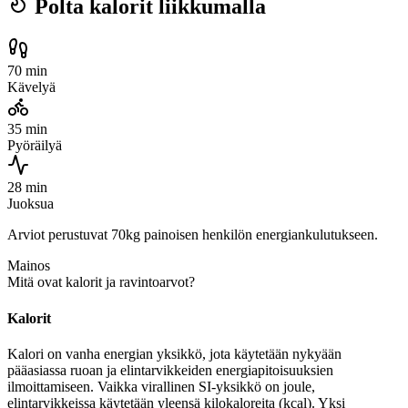
Polta kalorit liikkumalla
70 min
Kävelyä
35 min
Pyöräilyä
28 min
Juoksua
Arviot perustuvat 70kg painoisen henkilön energiankulutukseen.
Mainos
Mitä ovat kalorit ja ravintoarvot?
Kalorit
Kalori on vanha energian yksikkö, jota käytetään nykyään
pääasiassa ruoan ja elintarvikkeiden energiapitoisuuksien
ilmoittamiseen. Vaikka virallinen SI-yksikkö on joule,
elintarvikkeissa käytetään yleensä kilokaloreita (kcal). Yksi