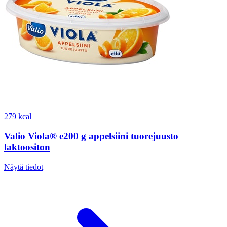
279 kcal
Valio Viola® e200 g appelsiini tuorejuusto
laktoositon
Näytä tiedot