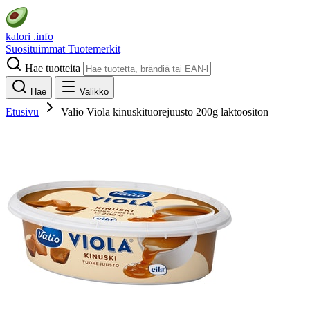
kalori
.info
Suosituimmat
Tuotemerkit
Hae tuotteita
Hae
Valikko
Etusivu
Valio Viola kinuskituorejuusto 200g laktoositon