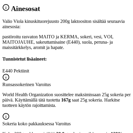
Ainesosat
Valio Viola kinuskituorejuusto 200g laktoositon sisältää seuraavia
ainesosia:
pastöroitu rasvaton MAITO ja KERMA, sokeri, vesi, VOI,
MAITOJAUHE, sakeuttamisaine (E440), suola, peruna- ja
maissitärkkelys, aromit ja hapate.
Tunnistetut lisäaineet:
E440
Pektiinit
Runsassokerinen
Varoitus
World Health Organization suosittelee maksimissaan 25g sokeria per
päivä. Käyttämällä tätä tuotetta
167g
saat 25g sokeria. Harkitse
tuotteen käytön rajoittamista.
Sokeria koko pakkauksessa
Varoitus