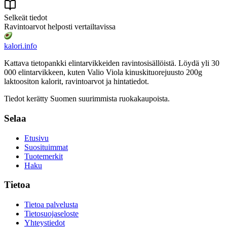
Selkeät tiedot
Ravintoarvot helposti vertailtavissa
kalori
.info
Kattava tietopankki elintarvikkeiden ravintosisällöistä.
Löydä yli 30
000 elintarvikkeen, kuten Valio Viola kinuskituorejuusto 200g
laktoositon
kalorit, ravintoarvot ja hintatiedot.
Tiedot kerätty Suomen suurimmista ruokakaupoista.
Selaa
Etusivu
Suosituimmat
Tuotemerkit
Haku
Tietoa
Tietoa palvelusta
Tietosuojaseloste
Yhteystiedot