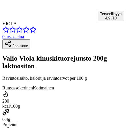
Terveellisyys
4,9
/10
VIOLA
0 arvostelua
Jaa tuote
Valio Viola kinuskituorejuusto 200g
laktoositon
Ravintosisältö, kalorit ja ravintoarvot per 100 g
Runsassokerinen
Kotimainen
280
kcal/100g
6,4g
Proteiini