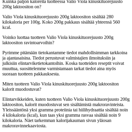
Kuinka paljon kaloreita tuotteessa Valio Viola kinuskituorejuusto
200g laktoositon on?
Valio Viola kinuskituorejuusto 200g laktoositon sisältää 280
kilokaloria per 100g. Koko 200g pakkaus sisältää yhteensä 560
kcal.
Voinko luottaa tuotteen Valio Viola kinuskituorejuusto 200g
laktoositon ravintoarvoihin?
Pyrimme pitämään tietokantamme tiedot mahdollisimman tarkkoina
ja ajantasaisina. Tiedot perustuvat valmistajien ilmoituksiin ja
julkisiin elintarviketietokantoihin. Koska tuotteiden reseptit voivat
muuttua, suosittelemme varmistamaan tarkat tiedot aina myös
suoraan tuotteen pakkauksesta.
Miten tuotteen Valio Viola kinuskituorejuusto 200g laktoositon
kalorit muodostuvat?
Elintarvikkeiden, kuten tuotteen Valio Viola kinuskituorejuusto 200g
laktoositon, kalorit muodostuvat sen sisältämistä makroravinteista.
Yleissääntönä yksi gramma proteiinia tai hiilihydraattia sisältää noin
4 kilokaloria (kcal), kun taas yksi gramma rasvaa sisältää noin 9
kilokaloria. Näet tarkemman kalorijakauman sivun yläosan
makroravinnekaaviosta.