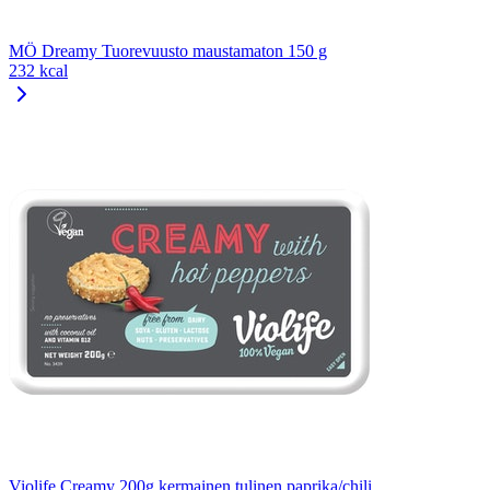
MÖ Dreamy Tuorevuusto maustamaton 150 g
232 kcal
Violife Creamy 200g kermainen tulinen paprika/chili