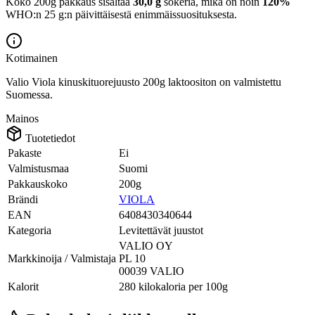
Koko 200g pakkaus sisältää
30,0 g
sokeria, mikä on noin
120%
WHO:n 25 g:n päivittäisestä enimmäissuosituksesta.
Kotimainen
Valio Viola kinuskituorejuusto 200g laktoositon on valmistettu
Suomessa.
Mainos
Tuotetiedot
Pakaste
Ei
Valmistusmaa
Suomi
Pakkauskoko
200g
Brändi
VIOLA
EAN
6408430340644
Kategoria
Levitettävät juustot
VALIO OY
Markkinoija / Valmistaja
PL 10
00039 VALIO
Kalorit
280 kilokaloria per 100g