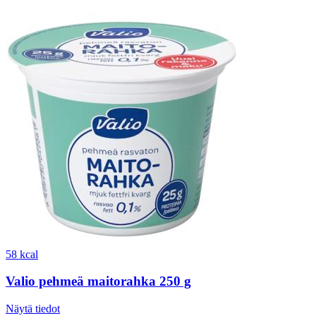
58 kcal
Valio pehmeä maitorahka 250 g
Näytä tiedot