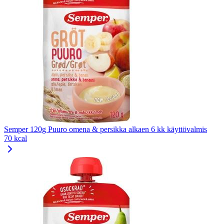
Semper 120g Puuro omena & persikka alkaen 6 kk käyttövalmis
70 kcal