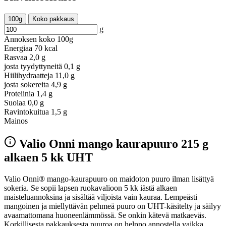
100g
Koko pakkaus
g
Annoksen koko
100g
Energiaa
70 kcal
Rasvaa
2,0 g
josta tyydyttyneitä
0,1 g
Hiilihydraatteja
11,0 g
josta sokereita
4,9 g
Proteiinia
1,4 g
Suolaa
0,0 g
Ravintokuitua
1,5 g
Mainos
Valio Onni mango kaurapuuro 215 g
alkaen 5 kk UHT
Valio Onni® mango-kaurapuuro on maidoton puuro ilman lisättyä
sokeria. Se sopii lapsen ruokavalioon 5 kk iästä alkaen
maisteluannoksina ja sisältää viljoista vain kauraa. Lempeästi
mangoinen ja miellyttävän pehmeä puuro on UHT-käsitelty ja säilyy
avaamattomana huoneenlämmössä. Se onkin kätevä matkaeväs.
Korkillisesta pakkauksesta puuroa on helppo annostella vaikka