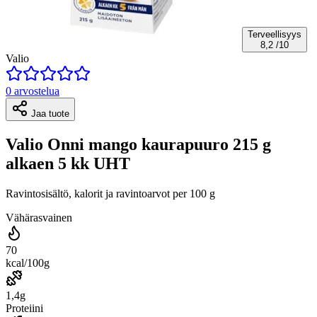
Terveellisyys
8,2
/10
Valio
0 arvostelua
Jaa tuote
Valio Onni mango kaurapuuro 215 g
alkaen 5 kk UHT
Ravintosisältö, kalorit ja ravintoarvot per 100 g
Vähärasvainen
70
kcal/100g
1,4g
Proteiini