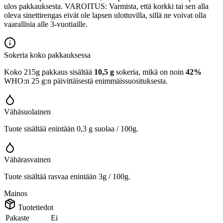
ulos pakkauksesta. VAROITUS: Varmista, että korkki tai sen alla
oleva sinettirengas eivät ole lapsen ulottuvilla, sillä ne voivat olla
vaarallisia alle 3-vuotiaille.
Sokeria koko pakkauksessa
Koko 215g pakkaus sisältää
10,5 g
sokeria, mikä on noin
42%
WHO:n 25 g:n päivittäisestä enimmäissuosituksesta.
Vähäsuolainen
Tuote sisältää enintään 0,3 g suolaa / 100g.
Vähärasvainen
Tuote sisältää rasvaa enintään 3g / 100g.
Mainos
Tuotetiedot
Pakaste
Ei