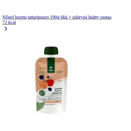
Nôgel luomu tattaripuuro 190g 6kk + päärynä lisätty rautaa
72 kcal