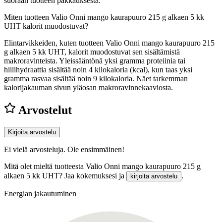
suoraan tuotteen pakkauksesta.
Miten tuotteen Valio Onni mango kaurapuuro 215 g alkaen 5 kk
UHT kalorit muodostuvat?
Elintarvikkeiden, kuten tuotteen Valio Onni mango kaurapuuro 215
g alkaen 5 kk UHT, kalorit muodostuvat sen sisältämistä
makroravinteista. Yleissääntönä yksi gramma proteiinia tai
hiilihydraattia sisältää noin 4 kilokaloria (kcal), kun taas yksi
gramma rasvaa sisältää noin 9 kilokaloria. Näet tarkemman
kalorijakauman sivun yläosan makroravinnekaaviosta.
Arvostelut
Kirjoita arvostelu
Ei vielä arvosteluja. Ole ensimmäinen!
Mitä olet mieltä tuotteesta Valio Onni mango kaurapuuro 215 g
alkaen 5 kk UHT? Jaa kokemuksesi ja
.
kirjoita arvostelu
Energian jakautuminen