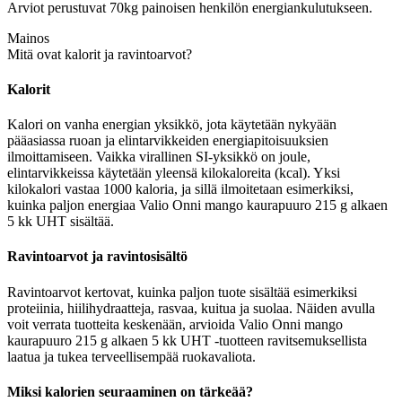
Arviot perustuvat 70kg painoisen henkilön energiankulutukseen.
Mainos
Mitä ovat kalorit ja ravintoarvot?
Kalorit
Kalori on vanha energian yksikkö, jota käytetään nykyään
pääasiassa ruoan ja elintarvikkeiden energiapitoisuuksien
ilmoittamiseen. Vaikka virallinen SI-yksikkö on joule,
elintarvikkeissa käytetään yleensä kilokaloreita (kcal). Yksi
kilokalori vastaa 1000 kaloria, ja sillä ilmoitetaan esimerkiksi,
kuinka paljon energiaa Valio Onni mango kaurapuuro 215 g alkaen
5 kk UHT sisältää.
Ravintoarvot ja ravintosisältö
Ravintoarvot kertovat, kuinka paljon tuote sisältää esimerkiksi
proteiinia, hiilihydraatteja, rasvaa, kuitua ja suolaa. Näiden avulla
voit verrata tuotteita keskenään, arvioida Valio Onni mango
kaurapuuro 215 g alkaen 5 kk UHT -tuotteen ravitsemuksellista
laatua ja tukea terveellisempää ruokavaliota.
Miksi kalorien seuraaminen on tärkeää?