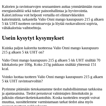
Kalorien ja ravintoarvojen seuraaminen auttaa ymmärtämään ruoan
energiasisältöä sekä tukee painonhallintaa ja hyvinvointia.
Kalori.infossa voit helposti vertailla eri elintarvikkeiden
kalorimääriä, tarkastella Valio Onni mango kaurapuuro 215 g alkaen
5 kk UHT-tuotteen ravintoarvoja ja löytää ruokavalioosi sopivia,
vähäkalorisia vaihtoehtoja.
Usein kysytyt kysymykset
Kuinka paljon kaloreita tuotteessa Valio Onni mango kaurapuuro
215 g alkaen 5 kk UHT on?
Valio Onni mango kaurapuuro 215 g alkaen 5 kk UHT sisältää 70
kilokaloria per 100g. Koko 215g pakkaus sisältää yhteensä 151
kcal.
Voinko luottaa tuotteen Valio Onni mango kaurapuuro 215 g alkaen
5 kk UHT ravintoarvoihin?
Pyrimme pitämään tietokantamme tiedot mahdollisimman tarkkoina
ja ajantasaisina. Tiedot perustuvat valmistajien ilmoituksiin ja
julkisiin elintarviketietokantoihin. Koska tuotteiden reseptit voivat
muuttua, suosittelemme varmistamaan tarkat tiedot aina myös