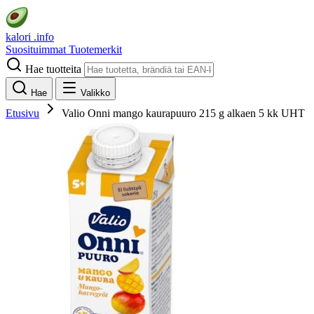
kalori
.info
Suosituimmat
Tuotemerkit
Hae tuotteita
Hae
Valikko
Etusivu
Valio Onni mango kaurapuuro 215 g alkaen 5 kk UHT