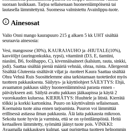
suoraan lusikkaan. Tarjoa sellaisenaan huoneenlämpöisenä tai
lautasella lämmitettynä. Suomessa valmistettu Avainlippu-tuote.
Ainesosat
Valio Onni mango kaurapuuro 215 g alkaen 5 kk UHT sisältää
seuraavia ainesosia:
Vesi, mangosose (30%), KAURAJAUHO ja -HIUTALE(10%),
kasviöljyt (auringonkukka, rypsi), vitamiinit (D3, E, tiamiini,
niasiini, B6, foolihappo, C), kivennäisaineet (kalsium, rauta, sinkki,
jodi). Saattaa sisältää pieniä määriä vehnää, ohraa, ruista. Allergeenit
Sisältää Gluteenia sisältävät viljat ja -tuotteet Kaura Saattaa sisältää
Ohra Vehnä Ruis Suosittelemme aina tarkistamaan tuotetiedot myös
tuotteen pakkauksesta. Säilytys- ja käyttöohjeet SÄILYTYS: Ehjä,
avaamaton pakkaus säilyy huoneenlämmössä parasta ennen -
päiväykseen asti. Säilytä avattu pakkaus jääkaapissa ja käytä 2
vuorokauden kuluessa. KIERRÄTYS: Huuhtele ja litistä. Kierrätä
tölkki ja korkki kartonkina. Puuro on käyttövalmis sellaisenaan.
Koemaista tuote aina ennen tarjoamista. Puuron voi lämmittää
erillisessä astiassa ilman pakkausta. Älä laita pakkausta mikroon.
Sekoita tuote hyvin ja varmista, että se on syöntilämpöistä. Heitä
kertaalleen lämmitetty, syömättä jäänyt tuote pois. VINKKI:
Avaamalla pakkauksen kulmat, saat puristettua tuotteen helpommin