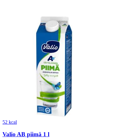
52 kcal
Valio AB piimä 1 l