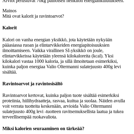
Arviot perustuvat 70kg painoisen henkilön energiankulutukseen.
Mainos
Mitä ovat kalorit ja ravintoarvot?
Kalorit
Kalori on vanha energian yksikkö, jota käytetään nykyään
pääasiassa ruoan ja elintarvikkeiden energiapitoisuuksien
ilmoittamiseen. Vaikka virallinen SI-yksikkö on joule,
elintarvikkeissa käytetään yleensä kilokaloreita (kcal). Yksi
kilokalori vastaa 1000 kaloria, ja sillä ilmoitetaan esimerkiksi,
kuinka paljon energiaa Valio Oltermanni sulatejuusto 400g levi
sisältää.
Ravintoarvot ja ravintosisältö
Ravintoarvot kertovat, kuinka paljon tuote sisältää esimerkiksi
proteiinia, hiilihydraatteja, rasvaa, kuitua ja suolaa. Näiden avulla
voit verrata tuotteita keskenään, arvioida Valio Oltermanni
sulatejuusto 400g levi -tuotteen ravitsemuksellista laatua ja tukea
terveellisempää ruokavaliota.
Miksi kalorien seuraaminen on tärkeää?