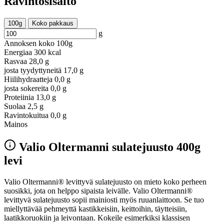
Ravintosisältö
100g
Koko pakkaus
g
Annoksen koko
100g
Energiaa
300 kcal
Rasvaa
28,0 g
josta tyydyttyneitä
17,0 g
Hiilihydraatteja
0,0 g
josta sokereita
0,0 g
Proteiinia
13,0 g
Suolaa
2,5 g
Ravintokuitua
0,0 g
Mainos
Valio Oltermanni sulatejuusto 400g
levi
Valio Oltermanni® levittyvä sulatejuusto on mieto koko perheen
suosikki, jota on helppo sipaista leivälle. Valio Oltermanni®
levittyvä sulatejuusto sopii mainiosti myös ruuanlaittoon. Se tuo
miellyttävää pehmeyttä kastikkeisiin, keittoihin, täytteisiin,
laatikkoruokiin ja leivontaan. Kokeile esimerkiksi klassisen