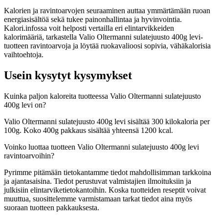
Kalorien ja ravintoarvojen seuraaminen auttaa ymmärtämään ruoan
energiasisältöä sekä tukee painonhallintaa ja hyvinvointia.
Kalori.infossa voit helposti vertailla eri elintarvikkeiden
kalorimääriä, tarkastella Valio Oltermanni sulatejuusto 400g levi-
tuotteen ravintoarvoja ja löytää ruokavalioosi sopivia, vähäkalorisia
vaihtoehtoja.
Usein kysytyt kysymykset
Kuinka paljon kaloreita tuotteessa Valio Oltermanni sulatejuusto
400g levi on?
Valio Oltermanni sulatejuusto 400g levi sisältää 300 kilokaloria per
100g. Koko 400g pakkaus sisältää yhteensä 1200 kcal.
Voinko luottaa tuotteen Valio Oltermanni sulatejuusto 400g levi
ravintoarvoihin?
Pyrimme pitämään tietokantamme tiedot mahdollisimman tarkkoina
ja ajantasaisina. Tiedot perustuvat valmistajien ilmoituksiin ja
julkisiin elintarviketietokantoihin. Koska tuotteiden reseptit voivat
muuttua, suosittelemme varmistamaan tarkat tiedot aina myös
suoraan tuotteen pakkauksesta.