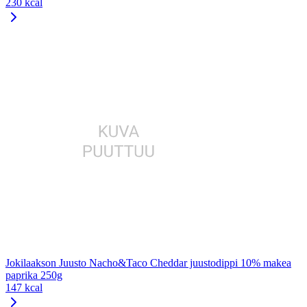
230 kcal
Jokilaakson Juusto Nacho&Taco Cheddar juustodippi 10% makea
paprika 250g
147 kcal