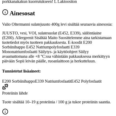
porkkanakakun kuorrutukseen! L Laktoositon
Ainesosat
Valio Oltermanni sulatejuusto 400g levi sisältää seuraavia ainesosia:
JUUSTO, vesi, VOI, sulatesuolat (E452, E339), säilöntäaine
(E200). Allergeenit Sisältää Maito Suosittelemme aina tarkistamaan
tuotetiedot myös tuotteen pakkauksesta. E-koodit E200
Sorbiinihappo E452 Natriumpolyfosfaatti E339
Mononatriumfosfaatti Säilytys- ja käyttöohjeet Säilyy
avaamattomana alle +8 °C:ssa vähintään pakkauksessa merkittyyn
päivään Sopii leivän päälle, ruoanlaittoon ja herkutteluun.
Tunnistetut lisäaineet:
E200
Sorbiinihappo
E339
Natriumfosfaatit
E452
Polyfosfaatit
Proteiinin lähde
Tuote sisältää 10–19 g proteiinia / 100 g ja tukee proteiinin saantia.