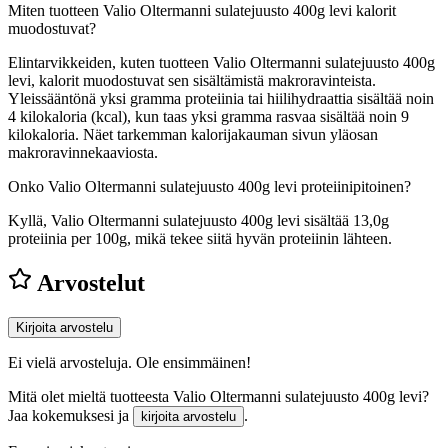
Miten tuotteen Valio Oltermanni sulatejuusto 400g levi kalorit
muodostuvat?
Elintarvikkeiden, kuten tuotteen Valio Oltermanni sulatejuusto 400g
levi, kalorit muodostuvat sen sisältämistä makroravinteista.
Yleissääntönä yksi gramma proteiinia tai hiilihydraattia sisältää noin
4 kilokaloria (kcal), kun taas yksi gramma rasvaa sisältää noin 9
kilokaloria. Näet tarkemman kalorijakauman sivun yläosan
makroravinnekaaviosta.
Onko Valio Oltermanni sulatejuusto 400g levi proteiinipitoinen?
Kyllä, Valio Oltermanni sulatejuusto 400g levi sisältää 13,0g
proteiinia per 100g, mikä tekee siitä hyvän proteiinin lähteen.
Arvostelut
Kirjoita arvostelu
Ei vielä arvosteluja. Ole ensimmäinen!
Mitä olet mieltä tuotteesta Valio Oltermanni sulatejuusto 400g levi?
Jaa kokemuksesi ja
.
kirjoita arvostelu