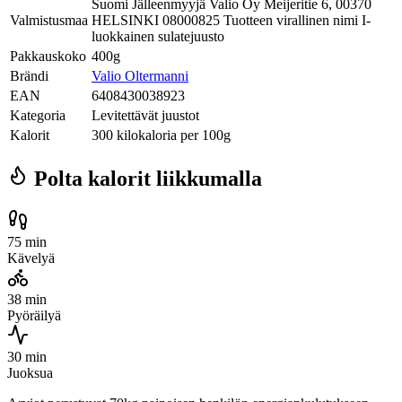
Suomi Jälleenmyyjä Valio Oy Meijeritie 6, 00370
Valmistusmaa
HELSINKI 08000825 Tuotteen virallinen nimi I-
luokkainen sulatejuusto
Pakkauskoko
400g
Brändi
Valio Oltermanni
EAN
6408430038923
Kategoria
Levitettävät juustot
Kalorit
300 kilokaloria per 100g
Polta kalorit liikkumalla
75 min
Kävelyä
38 min
Pyöräilyä
30 min
Juoksua