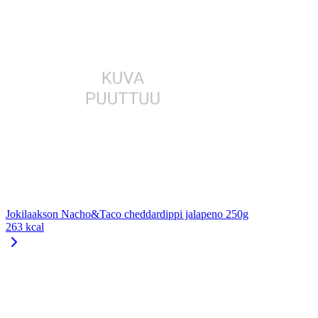
Jokilaakson Nacho&Taco cheddardippi jalapeno 250g
263 kcal