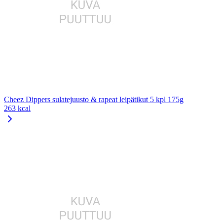
Cheez Dippers sulatejuusto & rapeat leipätikut 5 kpl 175g
263 kcal