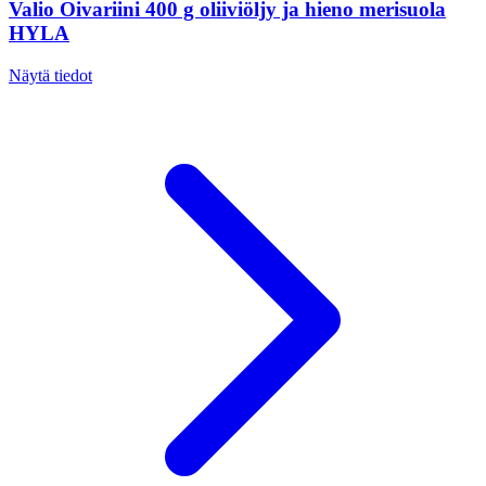
Valio Oivariini 400 g oliiviöljy ja hieno merisuola
HYLA
Näytä tiedot