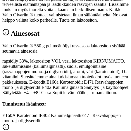
terveellistä elämäntapaa ja laadukkaiden rasvojen saantia. Lisäsimme
mukaan myös tuoretta voita takaamaan herkullisen maun. Kaikki
Valio Oivariini® tuotteet valmistetaan ilman säilöntäaineita. Ne ovat
helppo valinta koko perheelle. Tuote on laktoositon.
Ainesosat
Valio Oivariini® 550 g pehmeät öljyt rasvaseos laktoositon sisältää
seuraavia ainesosia:
rapsiöljy 33%, laktoositon VOI, vesi, laktoositon KIRNUMAITO,
sakeuttamisaine (kaliumalginaatti), suola, emulgointiaine
(rasvahappojen mono- ja diglyseridit), aromi, väri (karotenoidit), D-
vitamiini. Suosittelemme aina tarkistamaan tuotetiedot myös tuotteen
pakkauksesta. E-koodit E160a Karotenoidit E471 Rasvahappojen
mono- ja diglyseridit E402 Kaliumalginaatti Säilytys- ja käyttöohjeet
Säilytetään +4 – +8 °C:ssa Sopii leivän päälle ja ruoanlaittoon.
Tunnistetut lisäaineet:
E160A
Karotenoidit
E402
Kaliumalginaatti
E471
Rasvahappojen
mono- ja diglyseridit