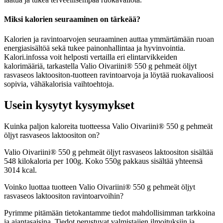
Miksi kalorien seuraaminen on tärkeää?
Kalorien ja ravintoarvojen seuraaminen auttaa ymmärtämään ruoan
energiasisältöä sekä tukee painonhallintaa ja hyvinvointia.
Kalori.infossa voit helposti vertailla eri elintarvikkeiden
kalorimääriä, tarkastella Valio Oivariini® 550 g pehmeät öljyt
rasvaseos laktoositon-tuotteen ravintoarvoja ja löytää ruokavalioosi
sopivia, vähäkalorisia vaihtoehtoja.
Usein kysytyt kysymykset
Kuinka paljon kaloreita tuotteessa Valio Oivariini® 550 g pehmeät
öljyt rasvaseos laktoositon on?
Valio Oivariini® 550 g pehmeät öljyt rasvaseos laktoositon sisältää
548 kilokaloria per 100g. Koko 550g pakkaus sisältää yhteensä
3014 kcal.
Voinko luottaa tuotteen Valio Oivariini® 550 g pehmeät öljyt
rasvaseos laktoositon ravintoarvoihin?
Pyrimme pitämään tietokantamme tiedot mahdollisimman tarkkoina
ja ajantasaisina. Tiedot perustuvat valmistajien ilmoituksiin ja