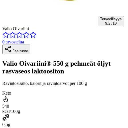
Terveellisyys
9,2
/10
Valio Oivariini
0 arvostelua
Jaa tuote
Valio Oivariini® 550 g pehmeät öljyt
rasvaseos laktoositon
Ravintosisältö, kalorit ja ravintoarvot per 100 g
Keto
548
kcal/100g
0,5g