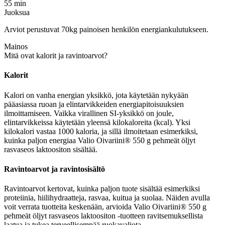
55 min
Juoksua
Arviot perustuvat 70kg painoisen henkilön energiankulutukseen.
Mainos
Mitä ovat kalorit ja ravintoarvot?
Kalorit
Kalori on vanha energian yksikkö, jota käytetään nykyään
pääasiassa ruoan ja elintarvikkeiden energiapitoisuuksien
ilmoittamiseen. Vaikka virallinen SI-yksikkö on joule,
elintarvikkeissa käytetään yleensä kilokaloreita (kcal). Yksi
kilokalori vastaa 1000 kaloria, ja sillä ilmoitetaan esimerkiksi,
kuinka paljon energiaa Valio Oivariini® 550 g pehmeät öljyt
rasvaseos laktoositon sisältää.
Ravintoarvot ja ravintosisältö
Ravintoarvot kertovat, kuinka paljon tuote sisältää esimerkiksi
proteiinia, hiilihydraatteja, rasvaa, kuitua ja suolaa. Näiden avulla
voit verrata tuotteita keskenään, arvioida Valio Oivariini® 550 g
pehmeät öljyt rasvaseos laktoositon -tuotteen ravitsemuksellista
laatua ja tukea terveellisempää ruokavaliota.