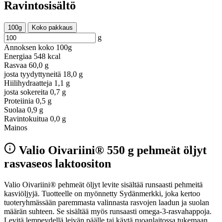
Ravintosisältö
100g
Koko pakkaus
g
Annoksen koko
100g
Energiaa
548 kcal
Rasvaa
60,0 g
josta tyydyttyneitä
18,0 g
Hiilihydraatteja
1,1 g
josta sokereita
0,7 g
Proteiinia
0,5 g
Suolaa
0,9 g
Ravintokuitua
0,0 g
Mainos
Valio Oivariini® 550 g pehmeät öljyt
rasvaseos laktoositon
Valio Oivariini® pehmeät öljyt levite sisältää runsaasti pehmeitä
kasviöljyjä. Tuotteelle on myönnetty Sydänmerkki, joka kertoo
tuoteryhmässään paremmasta valinnasta rasvojen laadun ja suolan
määrän suhteen. Se sisältää myös runsaasti omega-3-rasvahappoja.
Levitä lempeydellä leivän päälle tai käytä ruoanlaitossa tukemaan