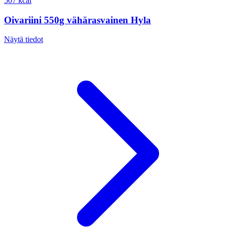
507 kcal
Oivariini 550g vähärasvainen Hyla
Näytä tiedot