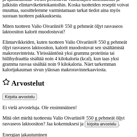
julkisiin elintarviketietokantoihin. Koska tuotteiden reseptit voivat
muuttua, suosittelemme varmistamaan tarkat tiedot aina myös
suoraan tuotteen pakkauksesta.
Miten tuotteen Valio Oivariini® 550 g pehmeät öljyt rasvaseos
laktoositon kalorit muodostuvat?
Elintarvikkeiden, kuten tuotteen Valio Oivariini® 550 g pehmeät
öljyt rasvaseos laktoositon, kalorit muodostuvat sen sisältämistä
makroravinteista. Yleissääntönä yksi gramma proteiinia tai
hiilihydraattia sisältää noin 4 kilokaloria (kcal), kun taas yksi
gramma rasvaa sisältää noin 9 kilokaloria. Näet tarkemman
kalorijakauman sivun yläosan makroravinnekaaviosta.
Arvostelut
Kirjoita arvostelu
Ei vielä arvosteluja. Ole ensimmäinen!
Mitä olet mieltä tuotteesta Valio Oivariini® 550 g pehmeät öljyt
rasvaseos laktoositon? Jaa kokemuksesi ja
.
kirjoita arvostelu
Energian jakautuminen