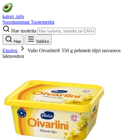
kalori
.info
Suosituimmat
Tuotemerkit
Hae tuotteita
Hae
Valikko
Etusivu
Valio Oivariini® 550 g pehmeät öljyt rasvaseos
laktoositon