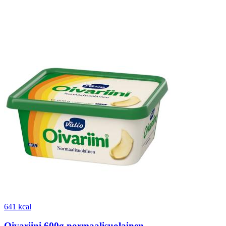
641 kcal
Oivariini 600g normaalisuolainen