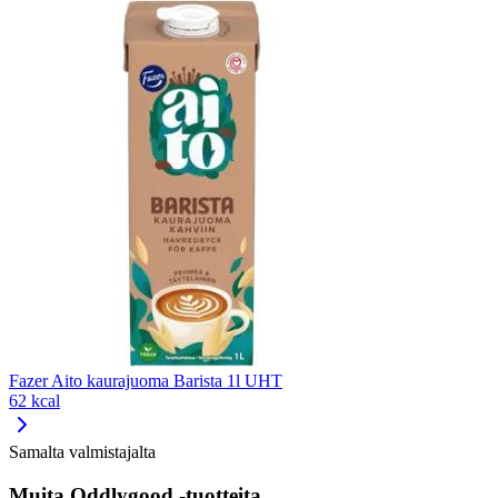
Fazer Aito kaurajuoma Barista 1l UHT
62 kcal
Samalta valmistajalta
Muita Oddlygood -tuotteita