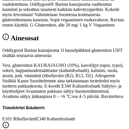
vaahdotettuna. Oddlygood® Barista kaurajuoma vaahtoutuu
kauniisti ja sekoittuu tasaisesti kaikkiin kahvityyppeihin. Kokeile
myös leivontaan! Valmistetaan Suomessa kotimaisesta
gluteenittomasta kaurasta. Sopii vegaaniseen ruokavalioon. Ravista
ennen käyttöä. G Gluteeniton, alle 20 mg/ 1 kg V Vegaaninen
Ainesosat
Oddlygood Barista kaurajuoma 1l hasselpähkinä gluteeniton UHT
sisältää seuraavia ainesosia:
Vesi, gluteeniton KAURAJAUHO (10%), kasviöljyt (rapsi, rypsi),
sokeri, happamuudensäätöaine (kaliumfosfaatit), kalsium, suola,
aromi, jodi, vitamiinit (riboflaviini (B2), B12, D2). Allergeenit
Sisältää Kaura Suosittelemme aina tarkistamaan tuotetiedot myös
tuotteen pakkauksesta. E-koodit E340 Kaliumfosfaatti Säilytys- ja
käyttöohjeet Avaamaton pakkaus säilyy huoneenlämmössä.
Avattuna säilyy jääkaapissa 0 – +6 °C:ssa 4–5 päivää. Ravistettava
Tunnistetut lisäaineet:
E101
Riboflaviinit
E340
Kaliumfosfaatit