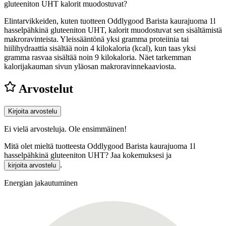
gluteeniton UHT kalorit muodostuvat?
Elintarvikkeiden, kuten tuotteen Oddlygood Barista kaurajuoma 1l
hasselpähkinä gluteeniton UHT, kalorit muodostuvat sen sisältämistä
makroravinteista. Yleissääntönä yksi gramma proteiinia tai
hiilihydraattia sisältää noin 4 kilokaloria (kcal), kun taas yksi
gramma rasvaa sisältää noin 9 kilokaloria. Näet tarkemman
kalorijakauman sivun yläosan makroravinnekaaviosta.
Arvostelut
Kirjoita arvostelu
Ei vielä arvosteluja. Ole ensimmäinen!
Mitä olet mieltä tuotteesta Oddlygood Barista kaurajuoma 1l
hasselpähkinä gluteeniton UHT? Jaa kokemuksesi ja
.
kirjoita arvostelu
Energian jakautuminen