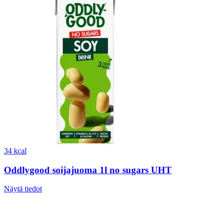
34 kcal
Oddlygood soijajuoma 1l no sugars UHT
Näytä tiedot