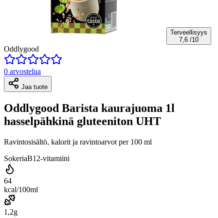
Terveellisyys
7,6
/10
Oddlygood
0 arvostelua
Jaa tuote
Oddlygood Barista kaurajuoma 1l
hasselpähkinä gluteeniton UHT
Ravintosisältö, kalorit ja ravintoarvot per 100 ml
Sokeria
B12-vitamiini
64
kcal/100ml
1,2g