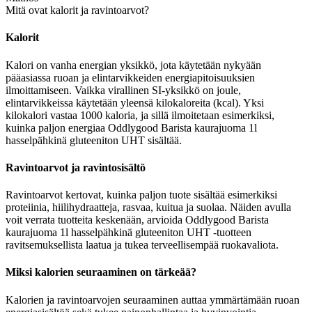
Mitä ovat kalorit ja ravintoarvot?
Kalorit
Kalori on vanha energian yksikkö, jota käytetään nykyään
pääasiassa ruoan ja elintarvikkeiden energiapitoisuuksien
ilmoittamiseen. Vaikka virallinen SI-yksikkö on joule,
elintarvikkeissa käytetään yleensä kilokaloreita (kcal). Yksi
kilokalori vastaa 1000 kaloria, ja sillä ilmoitetaan esimerkiksi,
kuinka paljon energiaa Oddlygood Barista kaurajuoma 1l
hasselpähkinä gluteeniton UHT sisältää.
Ravintoarvot ja ravintosisältö
Ravintoarvot kertovat, kuinka paljon tuote sisältää esimerkiksi
proteiinia, hiilihydraatteja, rasvaa, kuitua ja suolaa. Näiden avulla
voit verrata tuotteita keskenään, arvioida Oddlygood Barista
kaurajuoma 1l hasselpähkinä gluteeniton UHT -tuotteen
ravitsemuksellista laatua ja tukea terveellisempää ruokavaliota.
Miksi kalorien seuraaminen on tärkeää?
Kalorien ja ravintoarvojen seuraaminen auttaa ymmärtämään ruoan