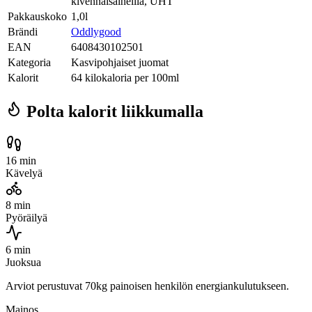
kivennäisaineilla, UHT
Pakkauskoko
1,0l
Brändi
Oddlygood
EAN
6408430102501
Kategoria
Kasvipohjaiset juomat
Kalorit
64 kilokaloria per 100ml
Polta kalorit liikkumalla
16 min
Kävelyä
8 min
Pyöräilyä
6 min
Juoksua
Arviot perustuvat 70kg painoisen henkilön energiankulutukseen.
Mainos