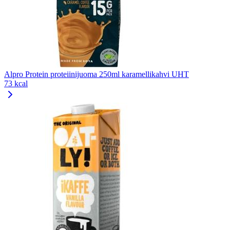
Alpro Protein proteiinijuoma 250ml karamellikahvi UHT
73 kcal