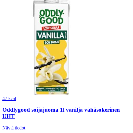
47 kcal
Oddlygood soijajuoma 1l vanilja vähäsokerinen
UHT
Näytä tiedot