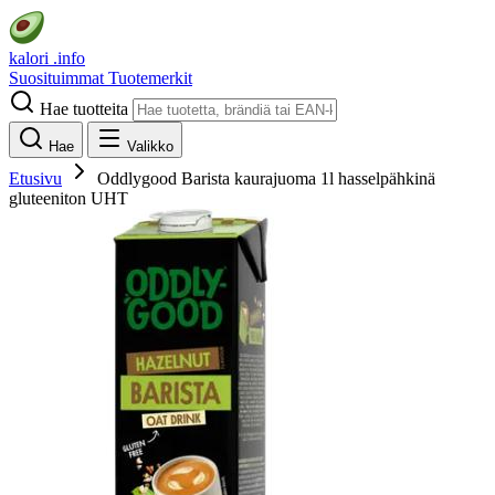
kalori
.info
Suosituimmat
Tuotemerkit
Hae tuotteita
Hae
Valikko
Etusivu
Oddlygood Barista kaurajuoma 1l hasselpähkinä
gluteeniton UHT