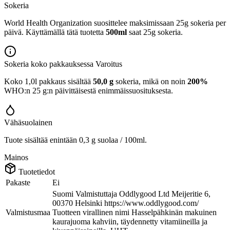
Sokeria
World Health Organization suosittelee maksimissaan 25g sokeria per
päivä. Käyttämällä tätä tuotetta
500ml
saat 25g sokeria.
Sokeria koko pakkauksessa
Varoitus
Koko 1,0l pakkaus sisältää
50,0 g
sokeria, mikä on noin
200%
WHO:n 25 g:n päivittäisestä enimmäissuosituksesta.
Vähäsuolainen
Tuote sisältää enintään 0,3 g suolaa / 100ml.
Mainos
Tuotetiedot
Pakaste
Ei
Suomi Valmistuttaja Oddlygood Ltd Meijeritie 6,
00370 Helsinki https://www.oddlygood.com/
Valmistusmaa
Tuotteen virallinen nimi Hasselpähkinän makuinen
kaurajuoma kahviin, täydennetty vitamiineilla ja