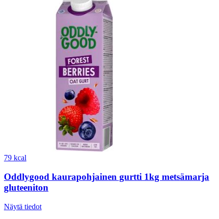
79 kcal
Oddlygood kaurapohjainen gurtti 1kg metsämarja
gluteeniton
Näytä tiedot