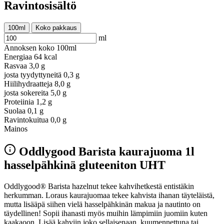
Ravintosisältö
100ml
Koko pakkaus
ml
Annoksen koko
100ml
Energiaa
64 kcal
Rasvaa
3,0 g
josta tyydyttyneitä
0,3 g
Hiilihydraatteja
8,0 g
josta sokereita
5,0 g
Proteiinia
1,2 g
Suolaa
0,1 g
Ravintokuitua
0,0 g
Mainos
Oddlygood Barista kaurajuoma 1l
hasselpähkinä gluteeniton UHT
Oddlygood® Barista hazelnut tekee kahvihetkestä entistäkin
herkumman. Loraus kaurajuomaa tekee kahvista ihanan täyteläistä,
mutta lisääpä siihen vielä hasselpähkinän makua ja nautinto on
täydellinen! Sopii ihanasti myös muihin lämpimiin juomiin kuten
kaakaoon. Lisää kahviin joko sellaisenaan, kuumennettuna tai