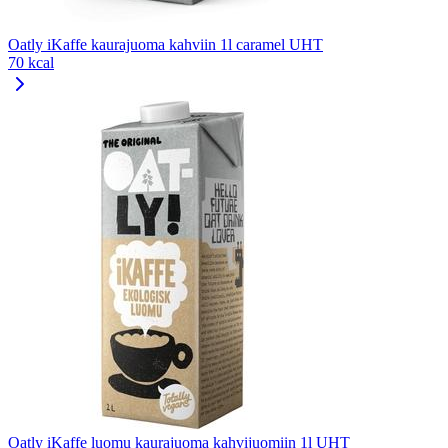
Oatly iKaffe kaurajuoma kahviin 1l caramel UHT
70 kcal
Oatly iKaffe luomu kaurajuoma kahvijuomiin 1l UHT