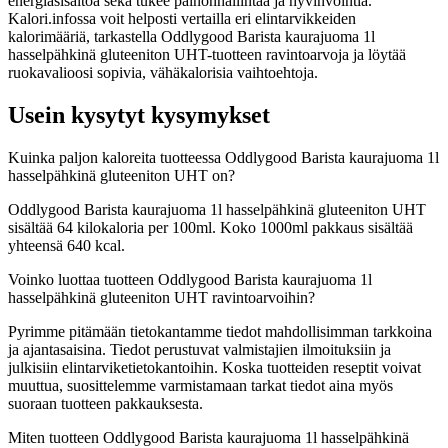
energiasisältöä sekä tukee painonhallintaa ja hyvinvointia.
Kalori.infossa voit helposti vertailla eri elintarvikkeiden
kalorimääriä, tarkastella Oddlygood Barista kaurajuoma 1l
hasselpähkinä gluteeniton UHT-tuotteen ravintoarvoja ja löytää
ruokavalioosi sopivia, vähäkalorisia vaihtoehtoja.
Usein kysytyt kysymykset
Kuinka paljon kaloreita tuotteessa Oddlygood Barista kaurajuoma 1l
hasselpähkinä gluteeniton UHT on?
Oddlygood Barista kaurajuoma 1l hasselpähkinä gluteeniton UHT
sisältää 64 kilokaloria per 100ml. Koko 1000ml pakkaus sisältää
yhteensä 640 kcal.
Voinko luottaa tuotteen Oddlygood Barista kaurajuoma 1l
hasselpähkinä gluteeniton UHT ravintoarvoihin?
Pyrimme pitämään tietokantamme tiedot mahdollisimman tarkkoina
ja ajantasaisina. Tiedot perustuvat valmistajien ilmoituksiin ja
julkisiin elintarviketietokantoihin. Koska tuotteiden reseptit voivat
muuttua, suosittelemme varmistamaan tarkat tiedot aina myös
suoraan tuotteen pakkauksesta.
Miten tuotteen Oddlygood Barista kaurajuoma 1l hasselpähkinä