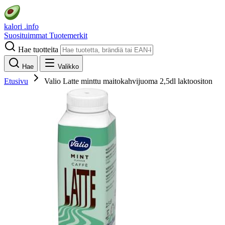
kalori
.info
Suosituimmat
Tuotemerkit
Hae tuotteita
Hae
Valikko
Etusivu
Valio Latte minttu maitokahvijuoma 2,5dl laktoositon