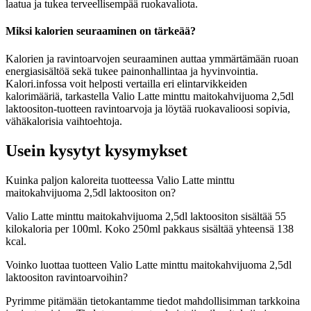
laatua ja tukea terveellisempää ruokavaliota.
Miksi kalorien seuraaminen on tärkeää?
Kalorien ja ravintoarvojen seuraaminen auttaa ymmärtämään ruoan
energiasisältöä sekä tukee painonhallintaa ja hyvinvointia.
Kalori.infossa voit helposti vertailla eri elintarvikkeiden
kalorimääriä, tarkastella Valio Latte minttu maitokahvijuoma 2,5dl
laktoositon-tuotteen ravintoarvoja ja löytää ruokavalioosi sopivia,
vähäkalorisia vaihtoehtoja.
Usein kysytyt kysymykset
Kuinka paljon kaloreita tuotteessa Valio Latte minttu
maitokahvijuoma 2,5dl laktoositon on?
Valio Latte minttu maitokahvijuoma 2,5dl laktoositon sisältää 55
kilokaloria per 100ml. Koko 250ml pakkaus sisältää yhteensä 138
kcal.
Voinko luottaa tuotteen Valio Latte minttu maitokahvijuoma 2,5dl
laktoositon ravintoarvoihin?
Pyrimme pitämään tietokantamme tiedot mahdollisimman tarkkoina