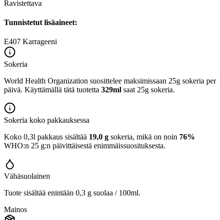
Ravistettava
Tunnistetut lisäaineet:
E407
Karrageeni
Sokeria
World Health Organization suosittelee maksimissaan 25g sokeria per
päivä. Käyttämällä tätä tuotetta
329ml
saat 25g sokeria.
Sokeria koko pakkauksessa
Koko 0,3l pakkaus sisältää
19,0 g
sokeria, mikä on noin
76%
WHO:n 25 g:n päivittäisestä enimmäissuosituksesta.
Vähäsuolainen
Tuote sisältää enintään 0,3 g suolaa / 100ml.
Mainos