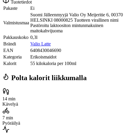
Tuotetiedot
Pakaste
Ei
Suomi Jälleenmyyjä Valio Oy Meijeritie 6, 00370
HELSINKI 08000825 Tuotteen virallinen nimi
Valmistusmaa
Pastöroitu laktoositon mintunmakuinen
maitokahvijuoma
Pakkauskoko
0,3l
Brändi
Valio Latte
EAN
6408430046690
Kategoria
Erikoismaidot
Kalorit
55 kilokaloria per 100ml
Polta kalorit liikkumalla
14 min
Kävelyä
7 min
Pyöräilyä