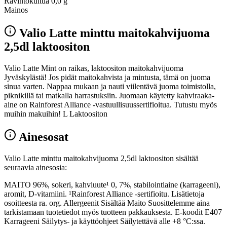
Ravintokuitua
0,0 g
Mainos
Valio Latte minttu maitokahvijuoma
2,5dl laktoositon
Valio Latte Mint on raikas, laktoositon maitokahvijuoma
Jyväskylästä! Jos pidät maitokahvista ja mintusta, tämä on juoma
sinua varten. Nappaa mukaan ja nauti viilentävä juoma toimistolla,
piknikillä tai matkalla harrastuksiin. Juomaan käytetty kahviraaka-
aine on Rainforest Alliance -vastuullisuussertifioitua. Tutustu myös
muihin makuihin! L Laktoositon
Ainesosat
Valio Latte minttu maitokahvijuoma 2,5dl laktoositon sisältää
seuraavia ainesosia:
MAITO 96%, sokeri, kahviuute¹ 0, 7%, stabilointiaine (karrageeni),
aromit, D-vitamiini. ¹Rainforest Alliance -sertifioitu. Lisätietoja
osoitteesta ra. org. Allergeenit Sisältää Maito Suosittelemme aina
tarkistamaan tuotetiedot myös tuotteen pakkauksesta. E-koodit E407
Karrageeni Säilytys- ja käyttöohjeet Säilytettävä alle +8 °C:ssa.