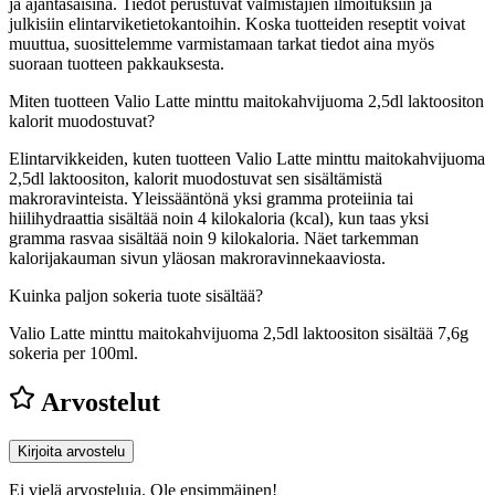
ja ajantasaisina. Tiedot perustuvat valmistajien ilmoituksiin ja
julkisiin elintarviketietokantoihin. Koska tuotteiden reseptit voivat
muuttua, suosittelemme varmistamaan tarkat tiedot aina myös
suoraan tuotteen pakkauksesta.
Miten tuotteen Valio Latte minttu maitokahvijuoma 2,5dl laktoositon
kalorit muodostuvat?
Elintarvikkeiden, kuten tuotteen Valio Latte minttu maitokahvijuoma
2,5dl laktoositon, kalorit muodostuvat sen sisältämistä
makroravinteista. Yleissääntönä yksi gramma proteiinia tai
hiilihydraattia sisältää noin 4 kilokaloria (kcal), kun taas yksi
gramma rasvaa sisältää noin 9 kilokaloria. Näet tarkemman
kalorijakauman sivun yläosan makroravinnekaaviosta.
Kuinka paljon sokeria tuote sisältää?
Valio Latte minttu maitokahvijuoma 2,5dl laktoositon sisältää 7,6g
sokeria per 100ml.
Arvostelut
Kirjoita arvostelu
Ei vielä arvosteluja. Ole ensimmäinen!