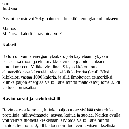
6 min
Juoksua
Arviot perustuvat 70kg painoisen henkilön energiankulutukseen.
Mainos
Mitä ovat kalorit ja ravintoarvot?
Kalorit
Kalori on vanha energian yksikkö, jota käytetään nykyään
pääasiassa ruoan ja elintarvikkeiden energiapitoisuuksien
ilmoittamiseen. Vaikka virallinen SI-yksikkö on joule,
elintarvikkeissa käytetään yleensä kilokaloreita (kcal). Yksi
kilokalori vastaa 1000 kaloria, ja sillä ilmoitetaan esimerkiksi,
kuinka paljon energiaa Valio Latte minttu maitokahvijuoma 2,5dl
laktoositon sisältää.
Ravintoarvot ja ravintosisältö
Ravintoarvot kertovat, kuinka paljon tuote sisältää esimerkiksi
proteiinia, hiilihydraatteja, rasvaa, kuitua ja suolaa. Näiden avulla
voit verrata tuotteita keskenään, arvioida Valio Latte minttu
maitokahvijuoma 2,5dl laktoositon -tuotteen ravitsemuksellista