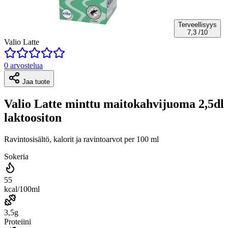
Terveellisyys
7,3
/10
Valio Latte
0 arvostelua
Jaa tuote
Valio Latte minttu maitokahvijuoma 2,5dl
laktoositon
Ravintosisältö, kalorit ja ravintoarvot per 100 ml
Sokeria
55
kcal/100ml
3,5g
Proteiini