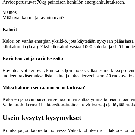
Arviot perustuvat 70kg painoisen henkilön energiankulutukseen.
Mainos
Mitä ovat kalorit ja ravintoarvot?
Kalorit
Kalori on vanha energian yksikkö, jota käytetään nykyään pääasiassa r
kilokaloreita (kcal). Yksi kilokalori vastaa 1000 kaloria, ja sillä ilmo
Ravintoarvot ja ravintosisältö
Ravintoarvot kertovat, kuinka paljon tuote sisältää esimerkiksi proteiin
tuotteen ravitsemuksellista laatua ja tukea terveellisempää ruokavaliota
Miksi kalorien seuraaminen on tärkeää?
Kalorien ja ravintoarvojen seuraaminen auttaa ymmärtämään ruoan energia
Valio kuohukerma 1l laktoositon-tuotteen ravintoarvoja ja löytää ruoka
Usein kysytyt kysymykset
Kuinka paljon kaloreita tuotteessa Valio kuohukerma 1l laktoositon o