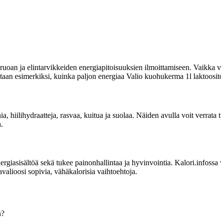
uoan ja elintarvikkeiden energiapitoisuuksien ilmoittamiseen. Vaikka vi
itetaan esimerkiksi, kuinka paljon energiaa Valio kuohukerma 1l laktoosito
ia, hiilihydraatteja, rasvaa, kuitua ja suolaa. Näiden avulla voit verrat
.
sisältöä sekä tukee painonhallintaa ja hyvinvointia. Kalori.infossa voit
valioosi sopivia, vähäkalorisia vaihtoehtoja.
n?