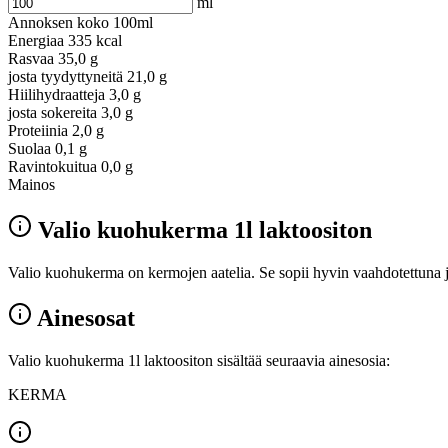
ml
Annoksen koko
100ml
Energiaa
335 kcal
Rasvaa
35,0 g
josta tyydyttyneitä
21,0 g
Hiilihydraatteja
3,0 g
josta sokereita
3,0 g
Proteiinia
2,0 g
Suolaa
0,1 g
Ravintokuitua
0,0 g
Mainos
Valio kuohukerma 1l laktoositon
Valio kuohukerma on kermojen aatelia. Se sopii hyvin vaahdotettuna jäl
Ainesosat
Valio kuohukerma 1l laktoositon sisältää seuraavia ainesosia:
KERMA