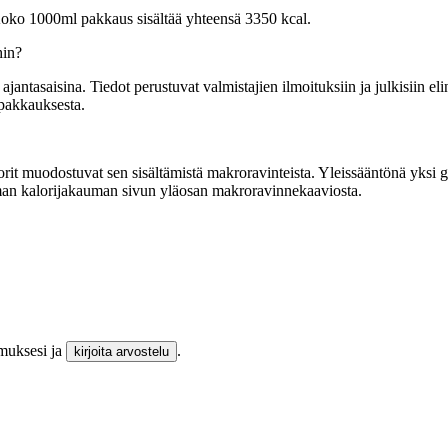
 Koko 1000ml pakkaus sisältää yhteensä 3350 kcal.
hin?
tasaisina. Tiedot perustuvat valmistajien ilmoituksiin ja julkisiin elin
 pakkauksesta.
it muodostuvat sen sisältämistä makroravinteista. Yleissääntönä yksi gram
mman kalorijakauman sivun yläosan makroravinnekaaviosta.
emuksesi ja
.
kirjoita arvostelu