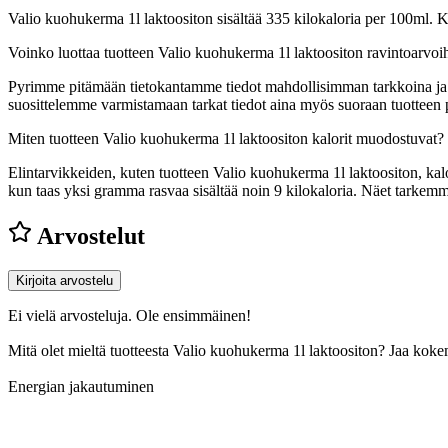
Valio kuohukerma 1l laktoositon sisältää 335 kilokaloria per 100ml.
Voinko luottaa tuotteen Valio kuohukerma 1l laktoositon ravintoarvoi
Pyrimme pitämään tietokantamme tiedot mahdollisimman tarkkoina ja ajan
suosittelemme varmistamaan tarkat tiedot aina myös suoraan tuotteen
Miten tuotteen Valio kuohukerma 1l laktoositon kalorit muodostuvat?
Elintarvikkeiden, kuten tuotteen Valio kuohukerma 1l laktoositon, kalor
kun taas yksi gramma rasvaa sisältää noin 9 kilokaloria. Näet tarke
Arvostelut
Kirjoita arvostelu
Ei vielä arvosteluja. Ole ensimmäinen!
Mitä olet mieltä tuotteesta Valio kuohukerma 1l laktoositon? Jaa kok
Energian jakautuminen