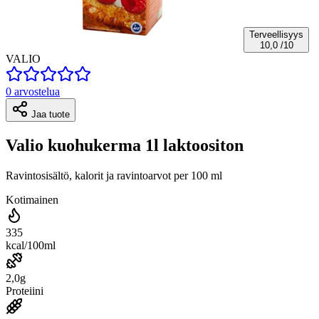
Terveellisyys
10,0
/10
VALIO
0 arvostelua
Jaa tuote
Valio kuohukerma 1l laktoositon
Ravintosisältö, kalorit ja ravintoarvot per 100 ml
Kotimainen
335
kcal/100ml
2,0g
Proteiini