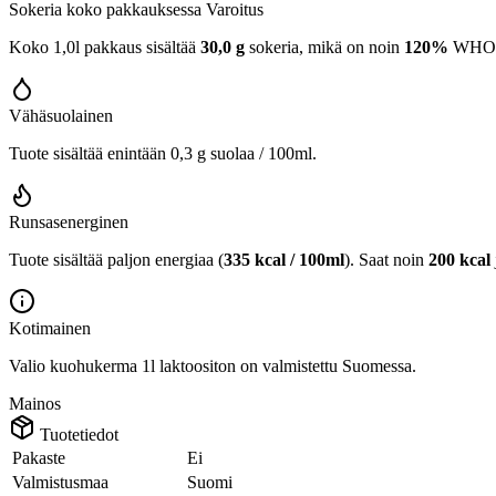
Sokeria koko pakkauksessa
Varoitus
Koko 1,0l pakkaus sisältää
30,0 g
sokeria, mikä on noin
120%
WHO:n 
Vähäsuolainen
Tuote sisältää enintään 0,3 g suolaa / 100ml.
Runsasenerginen
Tuote sisältää paljon energiaa (
335 kcal / 100ml
). Saat noin
200 kcal
Kotimainen
Valio kuohukerma 1l laktoositon on valmistettu Suomessa.
Mainos
Tuotetiedot
Pakaste
Ei
Valmistusmaa
Suomi