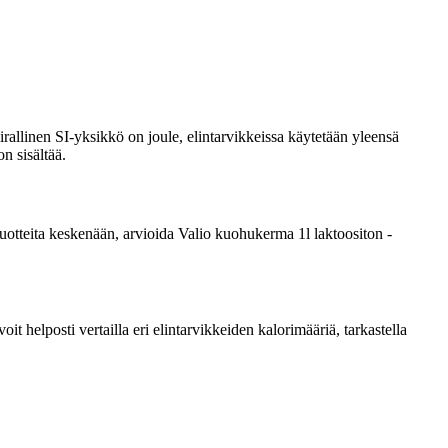
rallinen SI-yksikkö on joule, elintarvikkeissa käytetään yleensä
n sisältää.
a tuotteita keskenään, arvioida Valio kuohukerma 1l laktoositon -
 helposti vertailla eri elintarvikkeiden kalorimääriä, tarkastella