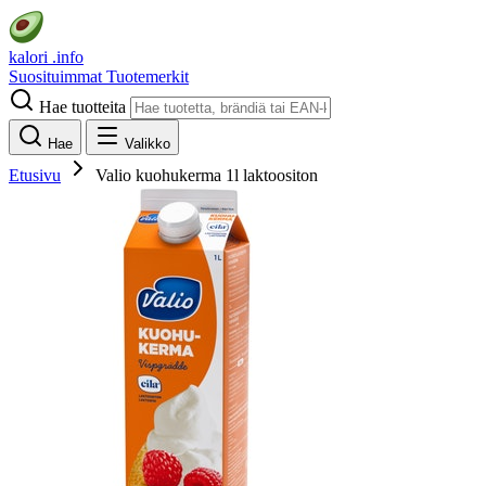
kalori
.info
Suosituimmat
Tuotemerkit
Hae tuotteita
Hae
Valikko
Etusivu
Valio kuohukerma 1l laktoositon