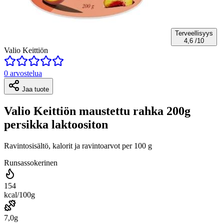
Terveellisyys
4,6
/10
Valio Keittiön
0 arvostelua
Jaa tuote
Valio Keittiön maustettu rahka 200g
persikka laktoositon
Ravintosisältö, kalorit ja ravintoarvot per 100 g
Runsassokerinen
154
kcal/100g
7,0g