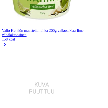
Valio Keittiön maustettu rahka 200g valkosuklaa-lime
vähälaktoosinen
158 kcal