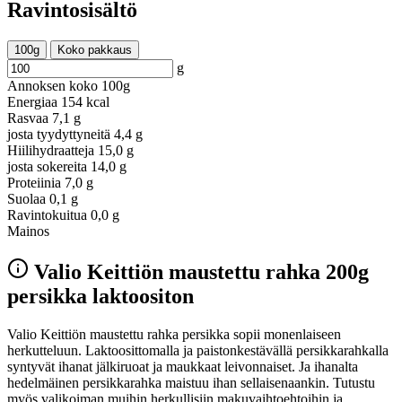
Ravintosisältö
100g
Koko pakkaus
g
Annoksen koko
100g
Energiaa
154 kcal
Rasvaa
7,1 g
josta tyydyttyneitä
4,4 g
Hiilihydraatteja
15,0 g
josta sokereita
14,0 g
Proteiinia
7,0 g
Suolaa
0,1 g
Ravintokuitua
0,0 g
Mainos
Valio Keittiön maustettu rahka 200g
persikka laktoositon
Valio Keittiön maustettu rahka persikka sopii monenlaiseen
herkutteluun. Laktoosittomalla ja paistonkestävällä persikkarahkalla
syntyvät ihanat jälkiruoat ja maukkaat leivonnaiset. Ja ihanalta
hedelmäinen persikkarahka maistuu ihan sellaisenaankin. Tutustu
myös valikoiman muihin herkullisiin makuvaihtoehtoihin ja