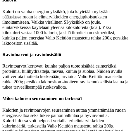
Kalori on vanha energian yksikkö, jota käytetään nykyään
pääasiassa ruoan ja elintarvikkeiden energiapitoisuuksien
ilmoittamiseen. Vaikka virallinen SI-yksikkö on joule,
elintarvikkeissa käytetään yleensä kilokaloreita (kcal). Yksi
kilokalori vastaa 1000 kaloria, ja sillä ilmoitetaan esimerkiksi,
kuinka paljon energiaa Valio Keittiön maustettu rahka 200g persikka
laktoositon sisältää.
Ravintoarvot ja ravintosisältö
Ravintoarvot kertovat, kuinka paljon tuote sisältää esimerkiksi
proteiinia, hiilihydraatteja, rasvaa, kuitua ja suolaa. Näiden avulla
voit verrata tuotteita keskenään, arvioida Valio Keittiön maustettu
rahka 200g persikka laktoositon -tuotteen ravitsemuksellista laatua ja
tukea terveellisempää ruokavaliota.
Miksi kalorien seuraaminen on tärkeää?
Kalorien ja ravintoarvojen seuraaminen auttaa ymmärtämään ruoan
energiasisältöä sekä tukee painonhallintaa ja hyvinvointia.
Kalori.infossa voit helposti vertailla eri elintarvikkeiden
kalorimääriä, tarkastella Valio Keittiön maustettu rahka 200g