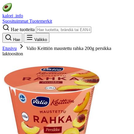
kalori
.info
Suosituimmat
Tuotemerkit
Hae tuotteita
Hae
Valikko
Etusivu
Valio Keittiön maustettu rahka 200g persikka
laktoositon