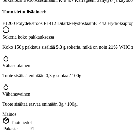
Sukraloosi E950 Asesulfaami K E407 Karrageeni Säilytys- ja käyttöohj
Tunnistetut lisäaineet:
E1200
Polydekstroosi
E1412
Ditärkkelysfosfaatti
E1442
Hydroksipropy
Sokeria koko pakkauksessa
Koko 150g pakkaus sisältää
5,3 g
sokeria, mikä on noin
21%
WHO:n 2
Vähäsuolainen
Tuote sisältää enintään 0,3 g suolaa / 100g.
Vähärasvainen
Tuote sisältää rasvaa enintään 3g / 100g.
Mainos
Tuotetiedot
Pakaste
Ei