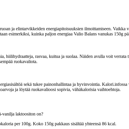
uoan ja elintarvikkeiden energiapitoisuuksien ilmoittamiseen. Vaikka vi
oitetaan esimerkiksi, kuinka paljon energiaa Valio Balans vanukas 150g pää
nia, hiilihydraatteja, rasvaa, kuitua ja suolaa. Näiden avulla voit verra
lisempää ruokavaliota.
sisältöä sekä tukee painonhallintaa ja hyvinvointia. Kalori.infossa voit
arvoja ja löytää ruokavalioosi sopivia, vähäkalorisia vaihtoehtoja.
-vanilja laktoositon on?
lokaloria per 100g. Koko 150g pakkaus sisältää yhteensä 86 kcal.