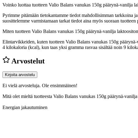
Voinko luottaa tuotteen Valio Balans vanukas 150g päärynä-vanilja la
Pyrimme pitämään tietokantamme tiedot mahdollisimman tarkkoina ja ajan
suosittelemme varmistamaan tarkat tiedot aina myös suoraan tuotteen
Miten tuotteen Valio Balans vanukas 150g päärynä-vanilja laktoosito
Elintarvikkeiden, kuten tuotteen Valio Balans vanukas 150g päärynä-van
4 kilokaloria (kcal), kun taas yksi gramma rasvaa sisältää noin 9 ki
Arvostelut
Kirjoita arvostelu
Ei vielä arvosteluja. Ole ensimmäinen!
Mitä olet mieltä tuotteesta Valio Balans vanukas 150g päärynä-vanilj
Energian jakautuminen