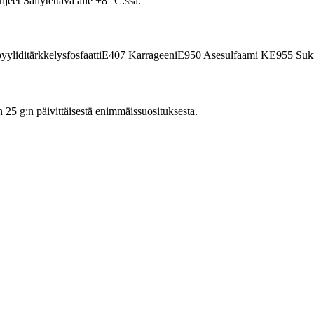
eet Säilytettävä alle +8 °C:ssa.
yliditärkkelysfosfaatti
E407
Karrageeni
E950
Asesulfaami K
E955
Sukr
5 g:n päivittäisestä enimmäissuosituksesta.