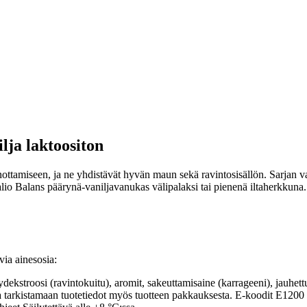
lja laktoositon
nottamiseen, ja ne yhdistävät hyvän maun sekä ravintosisällön. Sarjan va
alio Balans päärynä-vaniljavanukas välipalaksi tai pienenä iltaherkkuna. 
via ainesosia:
troosi (ravintokuitu), aromit, sakeuttamisaine (karrageeni), jauhettu 
ina tarkistamaan tuotetiedot myös tuotteen pakkauksesta. E-koodit E12