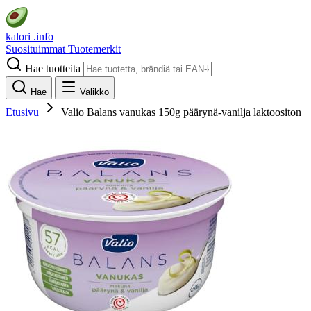
kalori
.info
Suosituimmat
Tuotemerkit
Hae tuotteita
Hae
Valikko
Etusivu
Valio Balans vanukas 150g päärynä-vanilja laktoositon