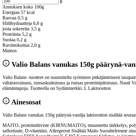
g
Annoksen koko
100g
Energiaa
57 kcal
Rasvaa
0,5 g
Hiilihydraatteja
6,8 g
josta sokereita
3,5 g
Proteiinia
5,2 g
Suolaa
0,2 g
Ravintokuitua
2,0 g
Mainos
Valio Balans vanukas 150g päärynä-vani
Valio Balans -tuotteet on suunniteltu syömisen pitkäjänteiseen tasapai
vähärasvaisuus, runsaskuituisuus ja runsas proteiinipitoisuus. Nauti V
elämäntapoja. Tuotteella on Sydänmerkki. L Laktoositon
Ainesosat
Valio Balans vanukas 150g päärynä-vanilja laktoositon sisältää seuraa
MAITO, proteiinitiiviste (KIRNUMAITO), muunnettu tärkkelys, polydeks
safloriuute, D-vitamiini. Allergeenit Sisältää Maito Suosittelemme a