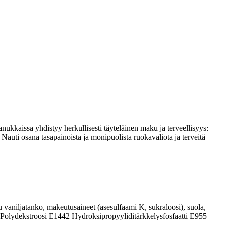
nukkaissa yhdistyy herkullisesti täyteläinen maku ja terveellisyys:
Nauti osana tasapainoista ja monipuolista ruokavaliota ja terveitä
vaniljatanko, makeutusaineet (asesulfaami K, sukraloosi), suola,
00 Polydekstroosi E1442 Hydroksipropyyliditärkkelysfosfaatti E955