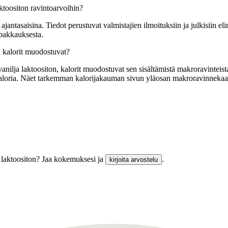
ktoositon ravintoarvoihin?
tasaisina. Tiedot perustuvat valmistajien ilmoituksiin ja julkisiin elin
 pakkauksesta.
n kalorit muodostuvat?
ilja laktoositon, kalorit muodostuvat sen sisältämistä makroravinteista.
lokaloria. Näet tarkemman kalorijakauman sivun yläosan makroravinnekaa
a laktoositon? Jaa kokemuksesi ja
.
kirjoita arvostelu