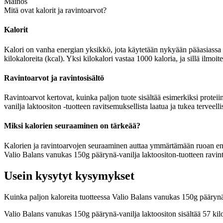
Mainos
Mitä ovat kalorit ja ravintoarvot?
Kalorit
Kalori on vanha energian yksikkö, jota käytetään nykyään pääasiassa r
kilokaloreita (kcal). Yksi kilokalori vastaa 1000 kaloria, ja sillä ilm
Ravintoarvot ja ravintosisältö
Ravintoarvot kertovat, kuinka paljon tuote sisältää esimerkiksi proteii
vanilja laktoositon -tuotteen ravitsemuksellista laatua ja tukea terveel
Miksi kalorien seuraaminen on tärkeää?
Kalorien ja ravintoarvojen seuraaminen auttaa ymmärtämään ruoan energia
Valio Balans vanukas 150g päärynä-vanilja laktoositon-tuotteen ravinto
Usein kysytyt kysymykset
Kuinka paljon kaloreita tuotteessa Valio Balans vanukas 150g päärynä
Valio Balans vanukas 150g päärynä-vanilja laktoositon sisältää 57 ki