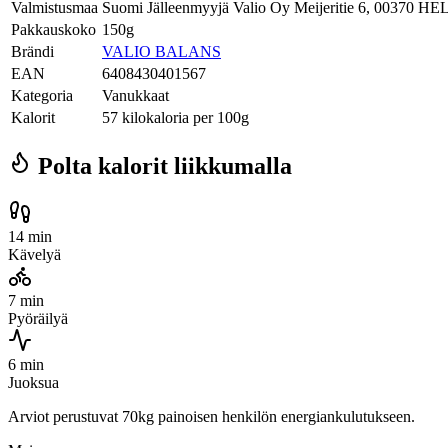
Valmistusmaa
Suomi Jälleenmyyjä Valio Oy Meijeritie 6, 00370 HELS
Pakkauskoko
150g
Brändi
VALIO BALANS
EAN
6408430401567
Kategoria
Vanukkaat
Kalorit
57 kilokaloria per 100g
Polta kalorit liikkumalla
14 min
Kävelyä
7 min
Pyöräilyä
6 min
Juoksua
Arviot perustuvat 70kg painoisen henkilön energiankulutukseen.