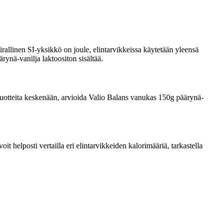
rallinen SI-yksikkö on joule, elintarvikkeissa käytetään yleensä
rynä-vanilja laktoositon sisältää.
ta tuotteita keskenään, arvioida Valio Balans vanukas 150g päärynä-
 helposti vertailla eri elintarvikkeiden kalorimääriä, tarkastella