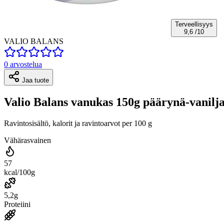
Terveellisyys
9,6
/10
VALIO BALANS
0 arvostelua
Jaa tuote
Valio Balans vanukas 150g päärynä-vanilja
Ravintosisältö, kalorit ja ravintoarvot per 100 g
Vähärasvainen
57
kcal/100g
5,2g
Proteiini