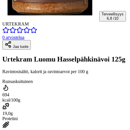
Terveellisyys
6,8
/10
URTEKRAM
0 arvostelua
Jaa tuote
Urtekram Luomu Hasselpähkinävoi 125g
Ravintosisältö, kalorit ja ravintoarvot per 100 g
Runsaskuituinen
694
kcal/100g
19,0g
Proteiini