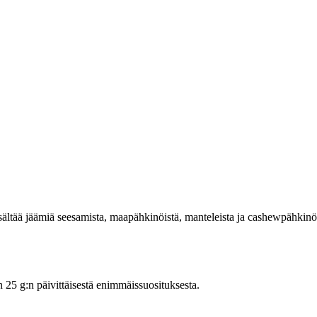
ää jäämiä seesamista, maapähkinöistä, manteleista ja cashewpähkinöi
5 g:n päivittäisestä enimmäissuosituksesta.