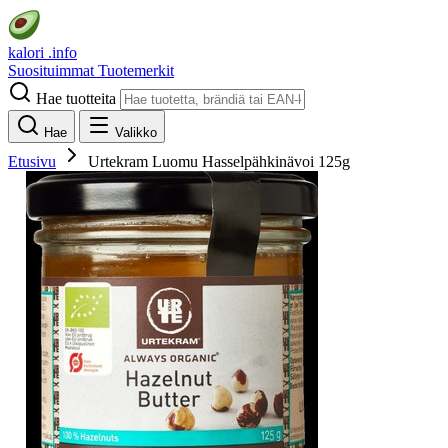
kalori
.info
Suosituimmat
Tuotemerkit
Hae tuotteita
Hae
Valikko
Etusivu
Urtekram Luomu Hasselpähkinävoi 125g