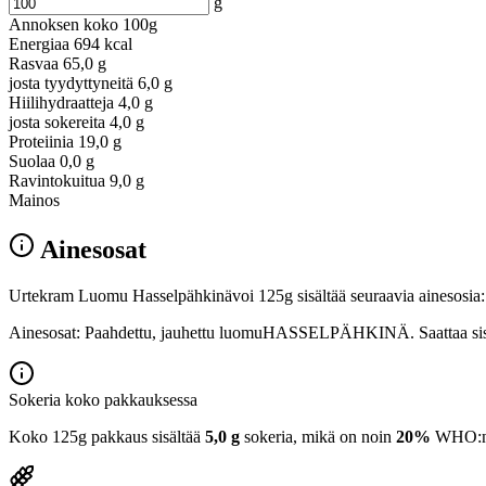
g
Annoksen koko
100g
Energiaa
694 kcal
Rasvaa
65,0 g
josta tyydyttyneitä
6,0 g
Hiilihydraatteja
4,0 g
josta sokereita
4,0 g
Proteiinia
19,0 g
Suolaa
0,0 g
Ravintokuitua
9,0 g
Mainos
Ainesosat
Urtekram Luomu Hasselpähkinävoi 125g sisältää seuraavia ainesosia:
Ainesosat: Paahdettu, jauhettu luomuHASSELPÄHKINÄ. Saattaa sisält
Sokeria koko pakkauksessa
Koko 125g pakkaus sisältää
5,0 g
sokeria, mikä on noin
20%
WHO:n 2