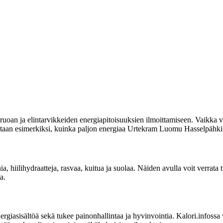
uoan ja elintarvikkeiden energiapitoisuuksien ilmoittamiseen. Vaikka vi
moitetaan esimerkiksi, kuinka paljon energiaa Urtekram Luomu Hasselpähki
inia, hiilihydraatteja, rasvaa, kuitua ja suolaa. Näiden avulla voit ver
a.
sisältöä sekä tukee painonhallintaa ja hyvinvointia. Kalori.infossa voit