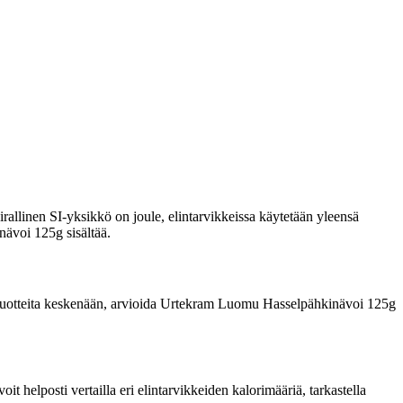
rallinen SI-yksikkö on joule, elintarvikkeissa käytetään yleensä
nävoi 125g sisältää.
rata tuotteita keskenään, arvioida Urtekram Luomu Hasselpähkinävoi 125g
 helposti vertailla eri elintarvikkeiden kalorimääriä, tarkastella