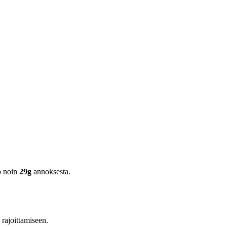
o noin
29g
annoksesta.
n rajoittamiseen.