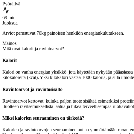
Pyöräilyä
69 min
Juoksua
Arviot perustuvat 70kg painoisen henkilön energiankulutukseen.
Mainos
Mitä ovat kalorit ja ravintoarvot?
Kalorit
Kalori on vanha energian yksikkö, jota käytetään nykyään pääasiassa r
kilokaloreita (kcal). Yksi kilokalori vastaa 1000 kaloria, ja sillä il
Ravintoarvot ja ravintosisältö
Ravintoarvot kertovat, kuinka paljon tuote sisältää esimerkiksi protei
-tuotteen ravitsemuksellista laatua ja tukea terveellisempää ruokavaliot
Miksi kalorien seuraaminen on tärkeää?
Kalorien ja ravintoarvojen seuraaminen auttaa ymmärtämään ruoan energia