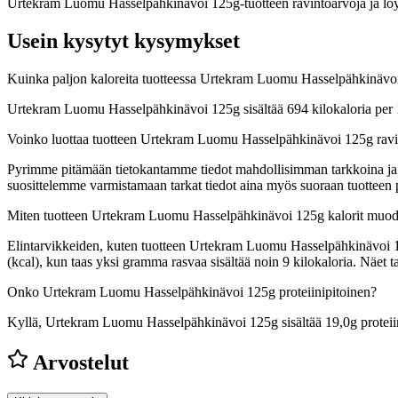
Urtekram Luomu Hasselpähkinävoi 125g-tuotteen ravintoarvoja ja löytä
Usein kysytyt kysymykset
Kuinka paljon kaloreita tuotteessa Urtekram Luomu Hasselpähkinävo
Urtekram Luomu Hasselpähkinävoi 125g sisältää 694 kilokaloria per 
Voinko luottaa tuotteen Urtekram Luomu Hasselpähkinävoi 125g ravi
Pyrimme pitämään tietokantamme tiedot mahdollisimman tarkkoina ja ajan
suosittelemme varmistamaan tarkat tiedot aina myös suoraan tuotteen
Miten tuotteen Urtekram Luomu Hasselpähkinävoi 125g kalorit muod
Elintarvikkeiden, kuten tuotteen Urtekram Luomu Hasselpähkinävoi 125g
(kcal), kun taas yksi gramma rasvaa sisältää noin 9 kilokaloria. Näe
Onko Urtekram Luomu Hasselpähkinävoi 125g proteiinipitoinen?
Kyllä, Urtekram Luomu Hasselpähkinävoi 125g sisältää 19,0g proteiini
Arvostelut