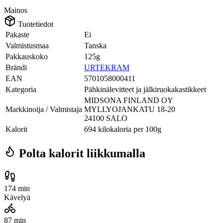
Mainos
Tuotetiedot
Pakaste
Ei
Valmistusmaa
Tanska
Pakkauskoko
125g
Brändi
URTEKRAM
EAN
5701058000411
Kategoria
Pähkinälevitteet ja jälkiruokakastikkeet
MIDSONA FINLAND OY
Markkinoija / Valmistaja
MYLLYOJANKATU 18-20
24100 SALO
Kalorit
694 kilokaloria per 100g
Polta kalorit liikkumalla
174 min
Kävelyä
87 min