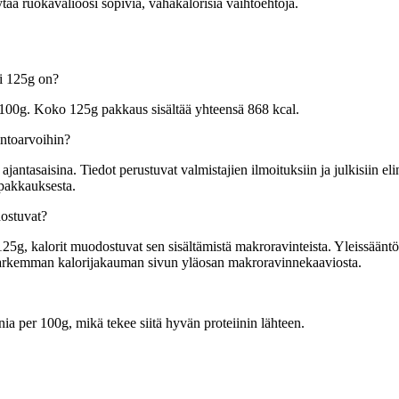
ä ruokavalioosi sopivia, vähäkalorisia vaihtoehtoja.
i 125g on?
100g. Koko 125g pakkaus sisältää yhteensä 868 kcal.
ntoarvoihin?
tasaisina. Tiedot perustuvat valmistajien ilmoituksiin ja julkisiin elin
 pakkauksesta.
ostuvat?
, kalorit muodostuvat sen sisältämistä makroravinteista. Yleissääntönä 
t tarkemman kalorijakauman sivun yläosan makroravinnekaaviosta.
a per 100g, mikä tekee siitä hyvän proteiinin lähteen.