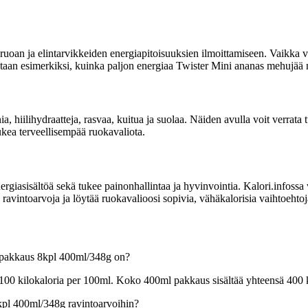
uoan ja elintarvikkeiden energiapitoisuuksien ilmoittamiseen. Vaikka vi
moitetaan esimerkiksi, kuinka paljon energiaa Twister Mini ananas mehuj
nia, hiilihydraatteja, rasvaa, kuitua ja suolaa. Näiden avulla voit verra
ukea terveellisempää ruokavaliota.
sisältöä sekä tukee painonhallintaa ja hyvinvointia. Kalori.infossa voit
intoarvoja ja löytää ruokavalioosi sopivia, vähäkalorisia vaihtoehtoj
nipakkaus 8kpl 400ml/348g on?
00 kilokaloria per 100ml. Koko 400ml pakkaus sisältää yhteensä 400 
kpl 400ml/348g ravintoarvoihin?