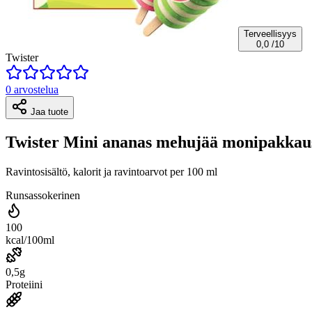
Terveellisyys
0,0
/10
Twister
0 arvostelua
Jaa tuote
Twister Mini ananas mehujää monipakkau
Ravintosisältö, kalorit ja ravintoarvot per 100 ml
Runsassokerinen
100
kcal/100ml
0,5g
Proteiini