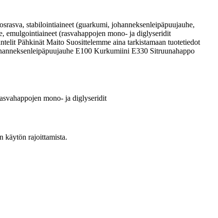
srasva, stabilointiaineet (guarkumi, johanneksenleipäpuujauhe,
te, emulgointiaineet (rasvahappojen mono- ja diglyseridit
antelit Pähkinät Maito Suosittelemme aina tarkistamaan tuotetiedot
Johanneksenleipäpuujauhe E100 Kurkumiini E330 Sitruunahappo
svahappojen mono- ja diglyseridit
n käytön rajoittamista.