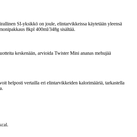
rallinen SI-yksikkö on joule, elintarvikkeissa käytetään yleensä
ää monipakkaus 8kpl 400ml/348g sisältää.
ta tuotteita keskenään, arvioida Twister Mini ananas mehujää
 helposti vertailla eri elintarvikkeiden kalorimääriä, tarkastella
a.
kcal.