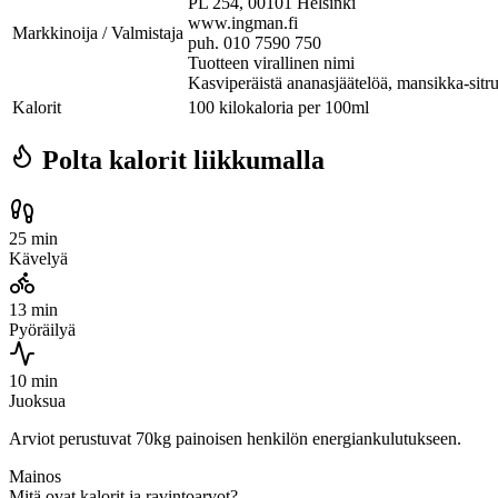
PL 254, 00101 Helsinki
www.ingman.fi
Markkinoija / Valmistaja
puh. 010 7590 750
Tuotteen virallinen nimi
Kasviperäistä ananasjäätelöä, mansikka-sitr
Kalorit
100 kilokaloria per 100ml
Polta kalorit liikkumalla
25 min
Kävelyä
13 min
Pyöräilyä
10 min
Juoksua
Arviot perustuvat 70kg painoisen henkilön energiankulutukseen.
Mainos
Mitä ovat kalorit ja ravintoarvot?