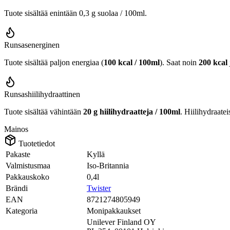
Tuote sisältää enintään 0,3 g suolaa / 100ml.
Runsasenerginen
Tuote sisältää paljon energiaa (
100 kcal / 100ml
). Saat noin
200 kcal
Runsashiilihydraattinen
Tuote sisältää vähintään
20 g hiilihydraatteja / 100ml
. Hiilihydraatei
Mainos
Tuotetiedot
Pakaste
Kyllä
Valmistusmaa
Iso-Britannia
Pakkauskoko
0,4l
Brändi
Twister
EAN
8721274805949
Kategoria
Monipakkaukset
Unilever Finland OY