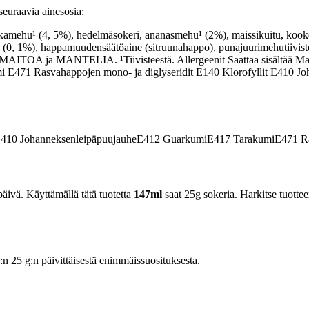
euraavia ainesosia:
ikkamehu¹ (4, 5%), hedelmäsokeri, ananasmehu¹ (2%), maissikuitu, kooko
iini (0, 1%), happamuudensäätöaine (sitruunahappo), punajuurimehutiivis
ältää MAITOA ja MANTELIA. ¹Tiivisteestä. Allergeenit Saattaa sisältää M
i E471 Rasvahappojen mono- ja diglyseridit E140 Klorofyllit E410 
410
Johanneksenleipäpuujauhe
E412
Guarkumi
E417
Tarakumi
E471
Ra
äivä. Käyttämällä tätä tuotetta
147ml
saat 25g sokeria. Harkitse tuottee
25 g:n päivittäisestä enimmäissuosituksesta.