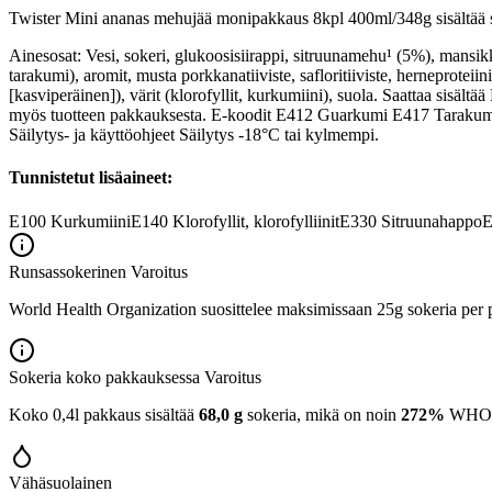
Twister Mini ananas mehujää monipakkaus 8kpl 400ml/348g sisältää s
Ainesosat: Vesi, sokeri, glukoosisiirappi, sitruunamehu¹ (5%), mans
tarakumi), aromit, musta porkkanatiiviste, safloritiiviste, herneprote
[kasviperäinen]), värit (klorofyllit, kurkumiini), suola. Saattaa sis
myös tuotteen pakkauksesta. E-koodit E412 Guarkumi E417 Tarakum
Säilytys- ja käyttöohjeet Säilytys -18°C tai kylmempi.
Tunnistetut lisäaineet:
E100
Kurkumiini
E140
Klorofyllit, klorofylliinit
E330
Sitruunahappo
E
Runsassokerinen
Varoitus
World Health Organization suosittelee maksimissaan 25g sokeria per p
Sokeria koko pakkauksessa
Varoitus
Koko 0,4l pakkaus sisältää
68,0 g
sokeria, mikä on noin
272%
WHO:n 
Vähäsuolainen