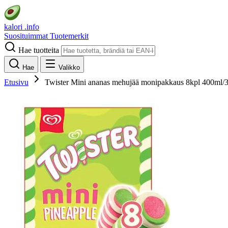
kalori
.info
Suosituimmat
Tuotemerkit
Hae tuotteita
Hae
Valikko
Etusivu
Twister Mini ananas mehujää monipakkaus 8kpl 400ml/