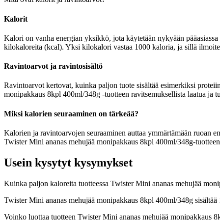
Kalorit
Kalori on vanha energian yksikkö, jota käytetään nykyään pääasiassa r
kilokaloreita (kcal). Yksi kilokalori vastaa 1000 kaloria, ja sillä il
Ravintoarvot ja ravintosisältö
Ravintoarvot kertovat, kuinka paljon tuote sisältää esimerkiksi proteii
monipakkaus 8kpl 400ml/348g -tuotteen ravitsemuksellista laatua ja t
Miksi kalorien seuraaminen on tärkeää?
Kalorien ja ravintoarvojen seuraaminen auttaa ymmärtämään ruoan energia
Twister Mini ananas mehujää monipakkaus 8kpl 400ml/348g-tuotteen rav
Usein kysytyt kysymykset
Kuinka paljon kaloreita tuotteessa Twister Mini ananas mehujää mo
Twister Mini ananas mehujää monipakkaus 8kpl 400ml/348g sisältää 1
Voinko luottaa tuotteen Twister Mini ananas mehujää monipakkaus 8