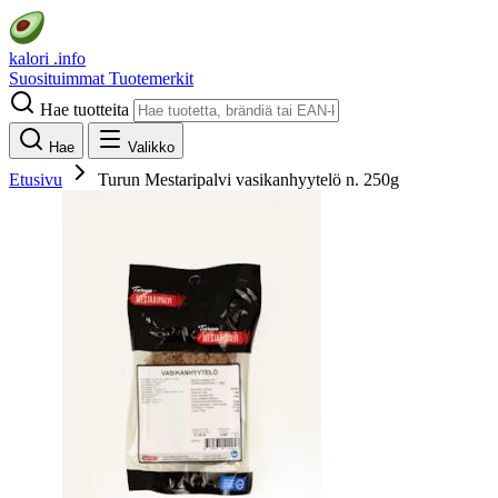
kalori
.info
Suosituimmat
Tuotemerkit
Hae tuotteita
Hae
Valikko
Etusivu
Turun Mestaripalvi vasikanhyytelö n. 250g