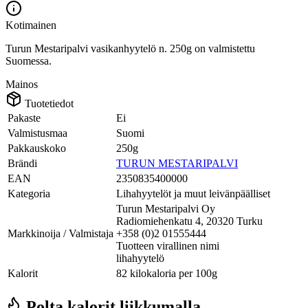
Kotimainen
Turun Mestaripalvi vasikanhyytelö n. 250g on valmistettu
Suomessa.
Mainos
Tuotetiedot
Pakaste
Ei
Valmistusmaa
Suomi
Pakkauskoko
250g
Brändi
TURUN MESTARIPALVI
EAN
2350835400000
Kategoria
Lihahyytelöt ja muut leivänpäälliset
Turun Mestaripalvi Oy
Radiomiehenkatu 4, 20320 Turku
Markkinoija / Valmistaja
+358 (0)2 01555444
Tuotteen virallinen nimi
lihahyytelö
Kalorit
82 kilokaloria per 100g
Polta kalorit liikkumalla