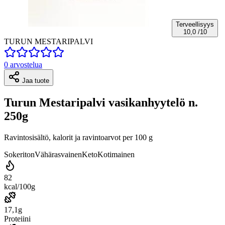
Terveellisyys
10,0
/10
TURUN MESTARIPALVI
0 arvostelua
Jaa tuote
Turun Mestaripalvi vasikanhyytelö n.
250g
Ravintosisältö, kalorit ja ravintoarvot per 100 g
Sokeriton
Vähärasvainen
Keto
Kotimainen
82
kcal/100g
17,1g
Proteiini