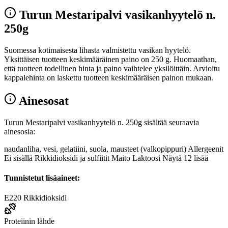
Turun Mestaripalvi vasikanhyytelö n.
250g
Suomessa kotimaisesta lihasta valmistettu vasikan hyytelö.
Yksittäisen tuotteen keskimääräinen paino on 250 g. Huomaathan,
että tuotteen todellinen hinta ja paino vaihtelee yksilöittäin. Arvioitu
kappalehinta on laskettu tuotteen keskimääräisen painon mukaan.
Ainesosat
Turun Mestaripalvi vasikanhyytelö n. 250g sisältää seuraavia
ainesosia:
naudanliha, vesi, gelatiini, suola, mausteet (valkopippuri) Allergeenit
Ei sisällä Rikkidioksidi ja sulfiitit Maito Laktoosi Näytä 12 lisää
Tunnistetut lisäaineet:
E220
Rikkidioksidi
Proteiinin lähde