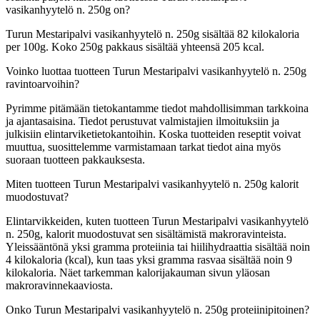
vasikanhyytelö n. 250g on?
Turun Mestaripalvi vasikanhyytelö n. 250g sisältää 82 kilokaloria
per 100g. Koko 250g pakkaus sisältää yhteensä 205 kcal.
Voinko luottaa tuotteen Turun Mestaripalvi vasikanhyytelö n. 250g
ravintoarvoihin?
Pyrimme pitämään tietokantamme tiedot mahdollisimman tarkkoina
ja ajantasaisina. Tiedot perustuvat valmistajien ilmoituksiin ja
julkisiin elintarviketietokantoihin. Koska tuotteiden reseptit voivat
muuttua, suosittelemme varmistamaan tarkat tiedot aina myös
suoraan tuotteen pakkauksesta.
Miten tuotteen Turun Mestaripalvi vasikanhyytelö n. 250g kalorit
muodostuvat?
Elintarvikkeiden, kuten tuotteen Turun Mestaripalvi vasikanhyytelö
n. 250g, kalorit muodostuvat sen sisältämistä makroravinteista.
Yleissääntönä yksi gramma proteiinia tai hiilihydraattia sisältää noin
4 kilokaloria (kcal), kun taas yksi gramma rasvaa sisältää noin 9
kilokaloria. Näet tarkemman kalorijakauman sivun yläosan
makroravinnekaaviosta.
Onko Turun Mestaripalvi vasikanhyytelö n. 250g proteiinipitoinen?