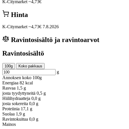
K-Citymarket
~4,73€
Hinta
K-Citymarket
~4,73€
7.8.2026
Ravintosisältö ja ravintoarvot
Ravintosisältö
100g
Koko pakkaus
g
Annoksen koko
100g
Energiaa
82 kcal
Rasvaa
1,5 g
josta tyydyttyneitä
0,5 g
Hiilihydraatteja
0,0 g
josta sokereita
0,0 g
Proteiinia
17,1 g
Suolaa
1,9 g
Ravintokuitua
0,0 g
Mainos