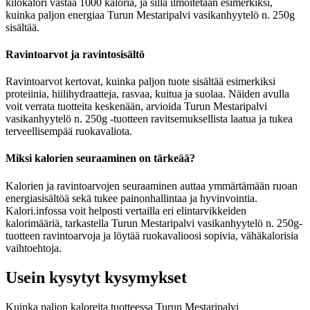
kilokalori vastaa 1000 kaloria, ja sillä ilmoitetaan esimerkiksi,
kuinka paljon energiaa Turun Mestaripalvi vasikanhyytelö n. 250g
sisältää.
Ravintoarvot ja ravintosisältö
Ravintoarvot kertovat, kuinka paljon tuote sisältää esimerkiksi
proteiinia, hiilihydraatteja, rasvaa, kuitua ja suolaa. Näiden avulla
voit verrata tuotteita keskenään, arvioida Turun Mestaripalvi
vasikanhyytelö n. 250g -tuotteen ravitsemuksellista laatua ja tukea
terveellisempää ruokavaliota.
Miksi kalorien seuraaminen on tärkeää?
Kalorien ja ravintoarvojen seuraaminen auttaa ymmärtämään ruoan
energiasisältöä sekä tukee painonhallintaa ja hyvinvointia.
Kalori.infossa voit helposti vertailla eri elintarvikkeiden
kalorimääriä, tarkastella Turun Mestaripalvi vasikanhyytelö n. 250g-
tuotteen ravintoarvoja ja löytää ruokavalioosi sopivia, vähäkalorisia
vaihtoehtoja.
Usein kysytyt kysymykset
Kuinka paljon kaloreita tuotteessa Turun Mestaripalvi