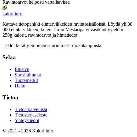
Ravintoarvot helposti vertailtavissa
kalori
.info
Kattava tietopankki elintarvikkeiden ravintosisällöistä.
Löydä yli 30
000 elintarvikkeen, kuten Turun Mestaripalvi vasikanhyytelö n.
250g
kalorit, ravintoarvot ja hintatiedot.
Tiedot kerätty Suomen suurimmista ruokakaupoista.
Selaa
Etusivu
Suosituimmat
Tuotemerkit
Haku
Tietoa
Tietoa palvelusta
Tietosuojaseloste
Yhteystiedot
© 2021 - 2026 Kalori.info.