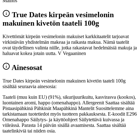
Mainos
True Dates kirpeän vesimelonin
makuinen kivetön taateli 100g
Kivettömät kirpeän vesimelonin makuiset karkkitaatelit tarjoavat
virkistävän yhdistelmän makeaa ja raikasta makua. Nämä taatelit
ovat täydellinen valinta niille, jotka rakastavat hedelmäisiä makuja ja
haluavat kokea jotain uutta. V Vegaaninen
Ainesosat
True Dates kirpeän vesimelonin makuinen kivetön taateli 100g
sisältää seuraavia ainesosia:
Taateli (muu kuin EU) (91%), sikurijuurikuitu, kasvirasva (kookos),
luontainen aromi, happo (omenahappo). Allergeenit Saattaa sisältää
Pistaasipähkinä Pähkinät Maapähkinä Mantelit Suosittelemme aina
tarkistamaan tuotetiedot myös tuotteen pakkauksesta. E-koodit E296
Omenahappo Säilytys- ja käyttöohjeet Säilytettävä kuivassa ja
viileässä. Parasta 14 päivän sisällä avaamisesta. Saattaa sisältää
taatelinkiviä tai niiden osia.