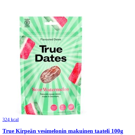
324 kcal
True Kirpeän vesimelonin makuinen taateli 100g