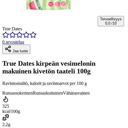
Terveellisyys
0,0
/10
True Dates
0 arvostelua
Jaa tuote
True Dates kirpeän vesimelonin
makuinen kivetön taateli 100g
Ravintosisältö, kalorit ja ravintoarvot per 100 g
Runsassokerinen
Runsaskuituinen
Vähärasvainen
325
kcal/100g
2,2g