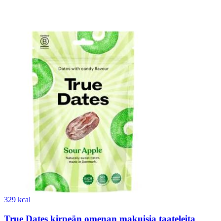
329 kcal
True Dates kirpeän omenan makuisia taateleita