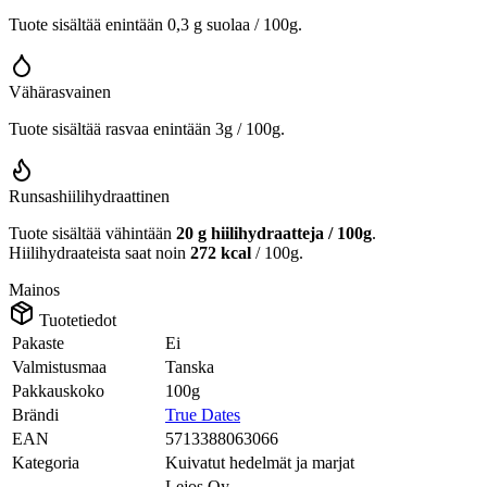
Tuote sisältää enintään 0,3 g suolaa / 100g.
Vähärasvainen
Tuote sisältää rasvaa enintään 3g / 100g.
Runsashiilihydraattinen
Tuote sisältää vähintään
20 g hiilihydraatteja / 100g
.
Hiilihydraateista saat noin
272 kcal
/ 100g.
Mainos
Tuotetiedot
Pakaste
Ei
Valmistusmaa
Tanska
Pakkauskoko
100g
Brändi
True Dates
EAN
5713388063066
Kategoria
Kuivatut hedelmät ja marjat
Lejos Oy