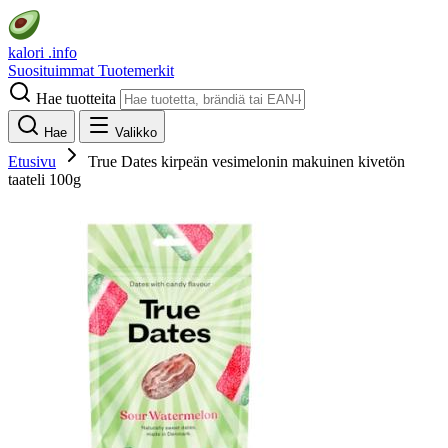
kalori
.info
Suosituimmat
Tuotemerkit
Hae tuotteita
Hae
Valikko
Etusivu
True Dates kirpeän vesimelonin makuinen kivetön
taateli 100g