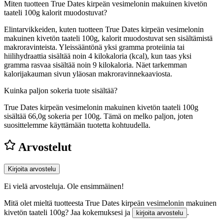
Miten tuotteen True Dates kirpeän vesimelonin makuinen kivetön
taateli 100g kalorit muodostuvat?
Elintarvikkeiden, kuten tuotteen True Dates kirpeän vesimelonin
makuinen kivetön taateli 100g, kalorit muodostuvat sen sisältämistä
makroravinteista. Yleissääntönä yksi gramma proteiinia tai
hiilihydraattia sisältää noin 4 kilokaloria (kcal), kun taas yksi
gramma rasvaa sisältää noin 9 kilokaloria. Näet tarkemman
kalorijakauman sivun yläosan makroravinnekaaviosta.
Kuinka paljon sokeria tuote sisältää?
True Dates kirpeän vesimelonin makuinen kivetön taateli 100g
sisältää 66,0g sokeria per 100g.
Tämä on melko paljon, joten
suosittelemme käyttämään tuotetta kohtuudella.
Arvostelut
Kirjoita arvostelu
Ei vielä arvosteluja. Ole ensimmäinen!
Mitä olet mieltä tuotteesta True Dates kirpeän vesimelonin makuinen
kivetön taateli 100g? Jaa kokemuksesi ja
.
kirjoita arvostelu