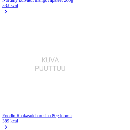
Nordthy kuivatut mangoviipaleet 200g
333 kcal
Foodin Raakasuklaarusina 80g luomu
389 kcal