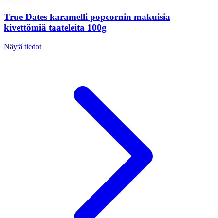
True Dates karamelli popcornin makuisia
kivettömiä taateleita 100g
Näytä tiedot