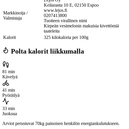
Keilaranta 10 E, 02150 Espoo
www.lejos.fi
Markkinoija /
0207413800
Valmistaja
Tuotteen virallinen nimi
Kirpeän vesimelonin makuisia kivettömiä
taateleita
Kalorit
325 kilokaloria per 100g
Polta kalorit liikkumalla
81 min
Kävelyä
41 min
Pyöräilyä
33 min
Juoksua
Arviot perustuvat 70kg painoisen henkilön energiankulutukseen.