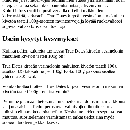
Kalorien ja ravintoarvojen seuraaminen auttaa ymmärtämään ruoan
energiasisältöä sekä tukee painonhallintaa ja hyvinvointia.
Kalori.infossa voit helposti vertailla eri elintarvikkeiden
kalorimääriä, tarkastella True Dates kirpeän vesimelonin makuinen
kivetön taateli 100g-tuotteen ravintoarvoja ja löytää ruokavalioosi
sopivia, vähäkalorisia vaihtoehtoja.
Usein kysytyt kysymykset
Kuinka paljon kaloreita tuotteessa True Dates kirpeän vesimelonin
makuinen kivetön taateli 100g on?
True Dates kirpeän vesimelonin makuinen kivetön taateli 100g
sisältää 325 kilokaloria per 100g. Koko 100g pakkaus sisältää
yhteensä 325 kcal.
Voinko luottaa tuotteen True Dates kirpeän vesimelonin makuinen
kivetön taateli 100g ravintoarvoihin?
Pyrimme pitämään tietokantamme tiedot mahdollisimman tarkkoina
ja ajantasaisina. Tiedot perustuvat valmistajien ilmoituksiin ja
julkisiin elintarviketietokantoihin. Koska tuotteiden reseptit voivat
muuttua, suosittelemme varmistamaan tarkat tiedot aina myös
suoraan tuotteen pakkauksesta.