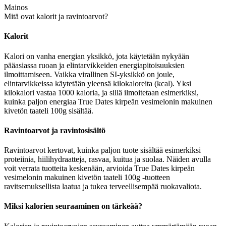
Mainos
Mitä ovat kalorit ja ravintoarvot?
Kalorit
Kalori on vanha energian yksikkö, jota käytetään nykyään
pääasiassa ruoan ja elintarvikkeiden energiapitoisuuksien
ilmoittamiseen. Vaikka virallinen SI-yksikkö on joule,
elintarvikkeissa käytetään yleensä kilokaloreita (kcal). Yksi
kilokalori vastaa 1000 kaloria, ja sillä ilmoitetaan esimerkiksi,
kuinka paljon energiaa True Dates kirpeän vesimelonin makuinen
kivetön taateli 100g sisältää.
Ravintoarvot ja ravintosisältö
Ravintoarvot kertovat, kuinka paljon tuote sisältää esimerkiksi
proteiinia, hiilihydraatteja, rasvaa, kuitua ja suolaa. Näiden avulla
voit verrata tuotteita keskenään, arvioida True Dates kirpeän
vesimelonin makuinen kivetön taateli 100g -tuotteen
ravitsemuksellista laatua ja tukea terveellisempää ruokavaliota.
Miksi kalorien seuraaminen on tärkeää?