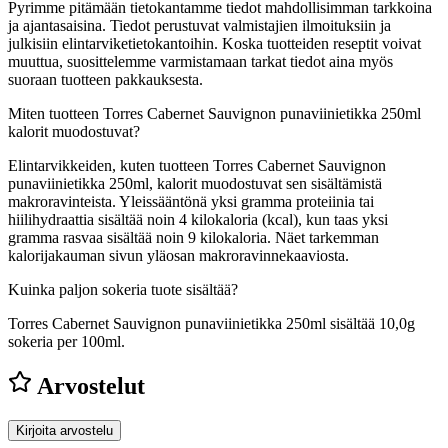
Pyrimme pitämään tietokantamme tiedot mahdollisimman tarkkoina
ja ajantasaisina. Tiedot perustuvat valmistajien ilmoituksiin ja
julkisiin elintarviketietokantoihin. Koska tuotteiden reseptit voivat
muuttua, suosittelemme varmistamaan tarkat tiedot aina myös
suoraan tuotteen pakkauksesta.
Miten tuotteen Torres Cabernet Sauvignon punaviinietikka 250ml
kalorit muodostuvat?
Elintarvikkeiden, kuten tuotteen Torres Cabernet Sauvignon
punaviinietikka 250ml, kalorit muodostuvat sen sisältämistä
makroravinteista. Yleissääntönä yksi gramma proteiinia tai
hiilihydraattia sisältää noin 4 kilokaloria (kcal), kun taas yksi
gramma rasvaa sisältää noin 9 kilokaloria. Näet tarkemman
kalorijakauman sivun yläosan makroravinnekaaviosta.
Kuinka paljon sokeria tuote sisältää?
Torres Cabernet Sauvignon punaviinietikka 250ml sisältää 10,0g
sokeria per 100ml.
Arvostelut
Kirjoita arvostelu