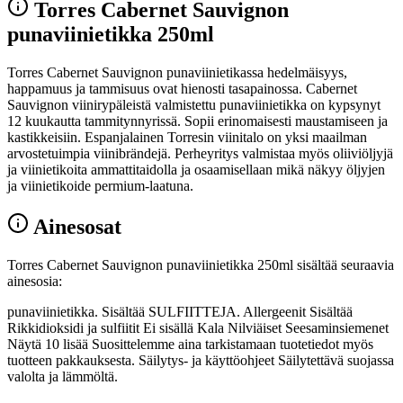
Torres Cabernet Sauvignon
punaviinietikka 250ml
Torres Cabernet Sauvignon punaviinietikassa hedelmäisyys,
happamuus ja tammisuus ovat hienosti tasapainossa. Cabernet
Sauvignon viinirypäleistä valmistettu punaviinietikka on kypsynyt
12 kuukautta tammitynnyrissä. Sopii erinomaisesti maustamiseen ja
kastikkeisiin. Espanjalainen Torresin viinitalo on yksi maailman
arvostetuimpia viinibrändejä. Perheyritys valmistaa myös oliiviöljyjä
ja viinietikoita ammattitaidolla ja osaamisellaan mikä näkyy öljyjen
ja viinietikoide permium-laatuna.
Ainesosat
Torres Cabernet Sauvignon punaviinietikka 250ml sisältää seuraavia
ainesosia:
punaviinietikka. Sisältää SULFIITTEJA. Allergeenit Sisältää
Rikkidioksidi ja sulfiitit Ei sisällä Kala Nilviäiset Seesaminsiemenet
Näytä 10 lisää Suosittelemme aina tarkistamaan tuotetiedot myös
tuotteen pakkauksesta. Säilytys- ja käyttöohjeet Säilytettävä suojassa
valolta ja lämmöltä.