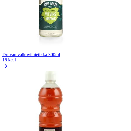
Druvan valkoviinietikka 300ml
18 kcal