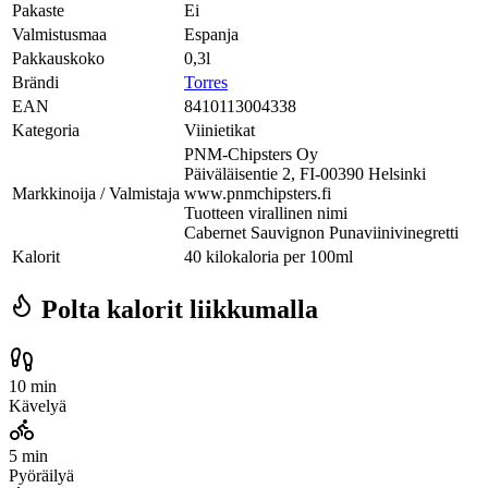
Pakaste
Ei
Valmistusmaa
Espanja
Pakkauskoko
0,3l
Brändi
Torres
EAN
8410113004338
Kategoria
Viinietikat
PNM-Chipsters Oy
Päiväläisentie 2, FI-00390 Helsinki
Markkinoija / Valmistaja
www.pnmchipsters.fi
Tuotteen virallinen nimi
Cabernet Sauvignon Punaviinivinegretti
Kalorit
40 kilokaloria per 100ml
Polta kalorit liikkumalla
10 min
Kävelyä
5 min
Pyöräilyä