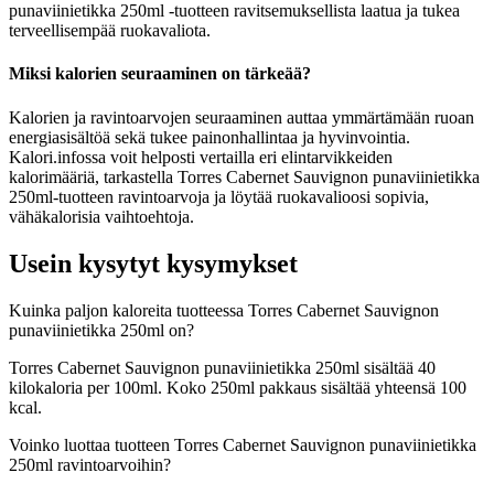
punaviinietikka 250ml -tuotteen ravitsemuksellista laatua ja tukea
terveellisempää ruokavaliota.
Miksi kalorien seuraaminen on tärkeää?
Kalorien ja ravintoarvojen seuraaminen auttaa ymmärtämään ruoan
energiasisältöä sekä tukee painonhallintaa ja hyvinvointia.
Kalori.infossa voit helposti vertailla eri elintarvikkeiden
kalorimääriä, tarkastella Torres Cabernet Sauvignon punaviinietikka
250ml-tuotteen ravintoarvoja ja löytää ruokavalioosi sopivia,
vähäkalorisia vaihtoehtoja.
Usein kysytyt kysymykset
Kuinka paljon kaloreita tuotteessa Torres Cabernet Sauvignon
punaviinietikka 250ml on?
Torres Cabernet Sauvignon punaviinietikka 250ml sisältää 40
kilokaloria per 100ml. Koko 250ml pakkaus sisältää yhteensä 100
kcal.
Voinko luottaa tuotteen Torres Cabernet Sauvignon punaviinietikka
250ml ravintoarvoihin?