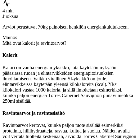
4 min
Juoksua
Arviot perustuvat 70kg painoisen henkilön energiankulutukseen.
Mainos
Mitä ovat kalorit ja ravintoarvot?
Kalorit
Kalori on vanha energian yksikkö, jota käytetään nykyään
pääasiassa ruoan ja elintarvikkeiden energiapitoisuuksien
ilmoittamiseen. Vaikka virallinen SI-yksikkö on joule,
elintarvikkeissa käytetään yleensä kilokaloreita (kcal). Yksi
kilokalori vastaa 1000 kaloria, ja sillä ilmoitetaan esimerkiksi,
kuinka paljon energiaa Torres Cabernet Sauvignon punaviinietikka
250ml sisältää.
Ravintoarvot ja ravintosisältö
Ravintoarvot kertovat, kuinka paljon tuote sisältää esimerkiksi
proteiinia, hiilihydraatteja, rasvaa, kuitua ja suolaa. Näiden avulla
voit verrata tuotteita keskenään, arvioida Torres Cabernet Sauvignon