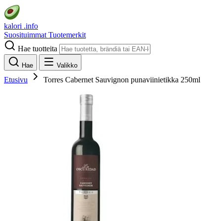
kalori
.info
Suosituimmat
Tuotemerkit
Hae tuotteita
Hae
Valikko
Etusivu
Torres Cabernet Sauvignon punaviinietikka 250ml