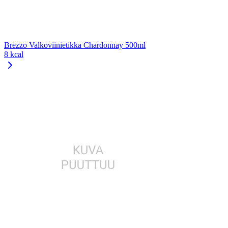
Brezzo Valkoviinietikka Chardonnay 500ml
8 kcal