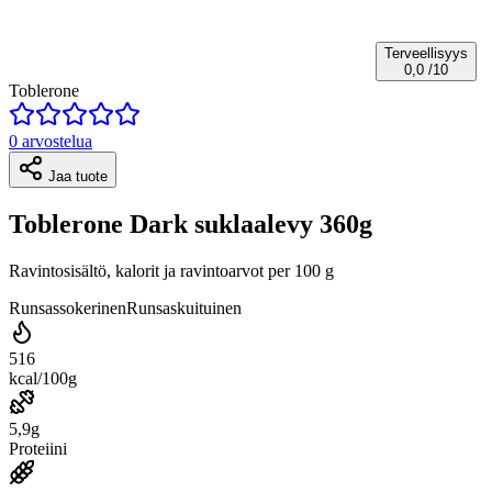
Terveellisyys
0,0
/10
Toblerone
0 arvostelua
Jaa tuote
Toblerone Dark suklaalevy 360g
Ravintosisältö, kalorit ja ravintoarvot per 100 g
Runsassokerinen
Runsaskuituinen
516
kcal/100g
5,9g
Proteiini