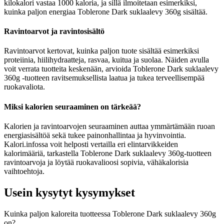
kilokalori vastaa 1000 kaloria, ja sillä ilmoitetaan esimerkiksi,
kuinka paljon energiaa Toblerone Dark suklaalevy 360g sisältää.
Ravintoarvot ja ravintosisältö
Ravintoarvot kertovat, kuinka paljon tuote sisältää esimerkiksi
proteiinia, hiilihydraatteja, rasvaa, kuitua ja suolaa. Näiden avulla
voit verrata tuotteita keskenään, arvioida Toblerone Dark suklaalevy
360g -tuotteen ravitsemuksellista laatua ja tukea terveellisempää
ruokavaliota.
Miksi kalorien seuraaminen on tärkeää?
Kalorien ja ravintoarvojen seuraaminen auttaa ymmärtämään ruoan
energiasisältöä sekä tukee painonhallintaa ja hyvinvointia.
Kalori.infossa voit helposti vertailla eri elintarvikkeiden
kalorimääriä, tarkastella Toblerone Dark suklaalevy 360g-tuotteen
ravintoarvoja ja löytää ruokavalioosi sopivia, vähäkalorisia
vaihtoehtoja.
Usein kysytyt kysymykset
Kuinka paljon kaloreita tuotteessa Toblerone Dark suklaalevy 360g
on?