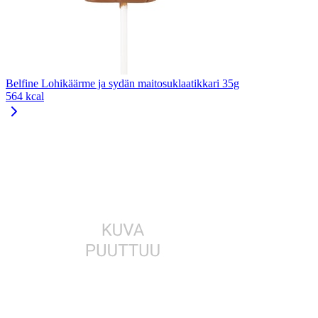
Belfine Lohikäärme ja sydän maitosuklaatikkari 35g
564 kcal