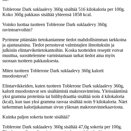
Toblerone Dark suklaalevy 360g sisältää 516 kilokaloria per 100g.
Koko 360g pakkaus sisältää yhteensä 1858 kcal.
Voinko luottaa tuotteen Toblerone Dark suklaalevy 360g
ravintoarvoihin?
Pyrimme pitämään tietokantamme tiedot mahdollisimman tarkkoina
ja ajantasaisina. Tiedot perustuvat valmistajien ilmoituksiin ja
julkisiin elintarviketietokantoihin. Koska tuotteiden reseptit voivat
muuttua, suosittelemme varmistamaan tarkat tiedot aina myös
suoraan tuotteen pakkauksesta.
Miten tuotteen Toblerone Dark suklaalevy 360g kalorit
muodostuvat?
Elintarvikkeiden, kuten tuotteen Toblerone Dark suklaalevy 360g,
kalorit muodostuvat sen sisältämistä makroravinteista. Yleissääntönä
yksi gramma proteiinia tai hiilihydraattia sisältää noin 4 kilokaloria
(kcal), kun taas yksi gramma rasvaa sisältää noin 9 kilokaloria. Näet
tarkemman kalorijakauman sivun yläosan makroravinnekaaviosta.
Kuinka paljon sokeria tuote sisältää?
Toblerone Dark suklaalevy 360g sisältää 47,0g sokeria per 100g.