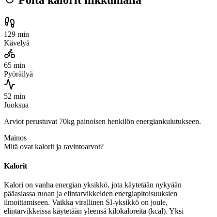
Polta kalorit liikkumalla
129 min
Kävelyä
65 min
Pyöräilyä
52 min
Juoksua
Arviot perustuvat 70kg painoisen henkilön energiankulutukseen.
Mainos
Mitä ovat kalorit ja ravintoarvot?
Kalorit
Kalori on vanha energian yksikkö, jota käytetään nykyään
pääasiassa ruoan ja elintarvikkeiden energiapitoisuuksien
ilmoittamiseen. Vaikka virallinen SI-yksikkö on joule,
elintarvikkeissa käytetään yleensä kilokaloreita (kcal). Yksi