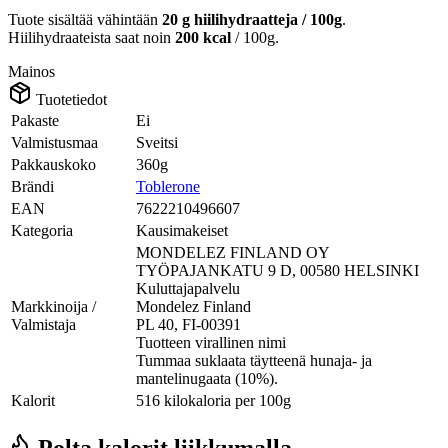
Tuote sisältää vähintään
20 g hiilihydraatteja / 100g
.
Hiilihydraateista saat noin
200 kcal
/ 100g.
Mainos
Tuotetiedot
Pakaste
Ei
Valmistusmaa
Sveitsi
Pakkauskoko
360g
Brändi
Toblerone
EAN
7622210496607
Kategoria
Kausimakeiset
MONDELEZ FINLAND OY
TYÖPAJANKATU 9 D, 00580 HELSINKI
Kuluttajapalvelu
Markkinoija /
Mondelez Finland
Valmistaja
PL 40, FI-00391
Tuotteen virallinen nimi
Tummaa suklaata täytteenä hunaja- ja
mantelinugaata (10%).
Kalorit
516 kilokaloria per 100g