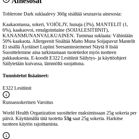
Ainesosat
Toblerone Dark suklaalevy 360g sisältää seuraavia ainesosia:
Kaakaomassa, sokeri, VOIÖLJY, hunaja (3%), MANTELIT (1,
6%), kaakaovoi, emulgointiaine (SOIJALESITIINIT),
KANANMUNANVALKUAINEN. Tummaa suklaata: Vähintään
50% kaakaota. Allergeenit Sisältää Maito Muna Soijapavut Mantelit
Ei sisällä Äyriäiset Lupiini Seesaminsiemenet Näytä 8 lisää
Suosittelemme aina tarkistamaan tuotetiedot myös tuotteen
pakkauksesta. E-koodit E322 Lesitiinit Säilytys- ja käyttöohjeet
Säilytetään kuivassa, lämmöltä suojattuna.
Tunnistetut lisäaineet:
E322
Lesitiinit
Runsassokerinen
Varoitus
World Health Organization suosittelee maksimissaan 25g sokeria per
päivä. Käyttämällä tätä tuotetta
53g
saat 25g sokeria. Harkitse
tuotteen käytön rajoittamista.