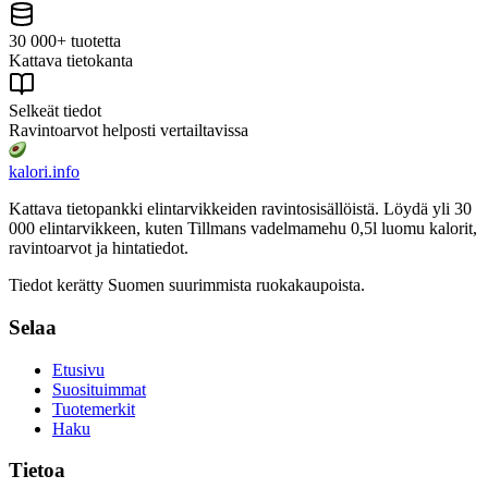
30 000+ tuotetta
Kattava tietokanta
Selkeät tiedot
Ravintoarvot helposti vertailtavissa
kalori
.info
Kattava tietopankki elintarvikkeiden ravintosisällöistä.
Löydä yli 30
000 elintarvikkeen, kuten Tillmans vadelmamehu 0,5l luomu
kalorit,
ravintoarvot ja hintatiedot.
Tiedot kerätty Suomen suurimmista ruokakaupoista.
Selaa
Etusivu
Suosituimmat
Tuotemerkit
Haku
Tietoa