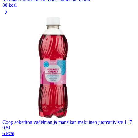
38 kcal
Coop sokeriton vadelman ja mansikan makuinen juomatiiviste 1+7
0,5l
6 kcal