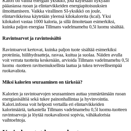
Kalori on vanha energian yksikkö, jota käytetään nykyään
pääasiassa ruoan ja elintarvikkeiden energiapitoisuuksien
ilmoittamiseen. Vaikka virallinen SI-yksikkö on joule,
elintarvikkeissa käytetään yleensä kilokaloreita (kcal). Yksi
kilokalori vastaa 1000 kaloria, ja sillä ilmoitetaan esimerkiksi,
kuinka paljon energiaa Tillmans vadelmamehu 0,5l luomu sisältää.
Ravintoarvot ja ravintosisältö
Ravintoarvot kertovat, kuinka paljon tuote sisältää esimerkiksi
proteiinia, hiilihydraatteja, rasvaa, kuitua ja suolaa. Näiden avulla
voit verrata tuotteita keskenään, arvioida Tillmans vadelmamehu 0,5l
luomu -tuotteen ravitsemuksellista laatua ja tukea terveellisempää
ruokavaliota.
Miksi kalorien seuraaminen on tärkeää?
Kalorien ja ravintoarvojen seuraaminen auttaa ymmärtämään ruoan
energiasisältöä sekä tukee painonhallintaa ja hyvinvointia.
Kalori.infossa voit helposti vertailla eri elintarvikkeiden
kalorimääriä, tarkastella Tillmans vadelmamehu 0,5l luomu-tuotteen
ravintoarvoja ja löytää ruokavalioosi sopivia, vähäkalorisia
vaihtoehtoja.