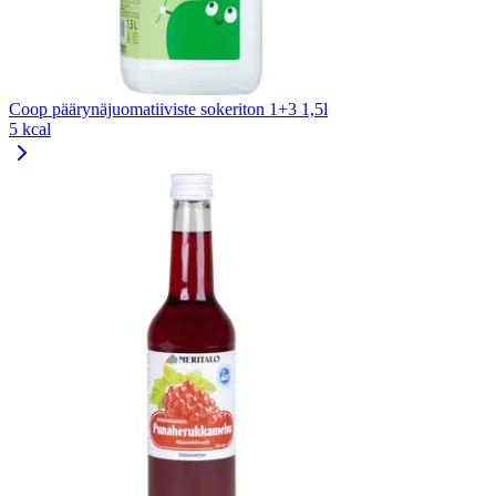
Coop päärynäjuomatiiviste sokeriton 1+3 1,5l
5 kcal