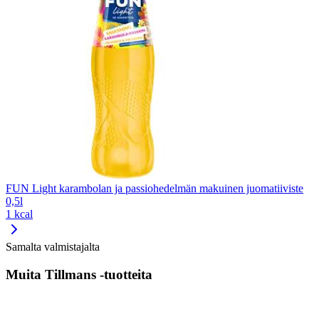
FUN Light karambolan ja passiohedelmän makuinen juomatiiviste
0,5l
1 kcal
Samalta valmistajalta
Muita Tillmans -tuotteita