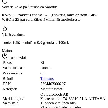
Sokeria koko pakkauksessa
Varoitus
Koko 0,5l pakkaus sisältää
37,5 g
sokeria, mikä on noin
150%
WHO:n 25 g:n päivittäisestä enimmäissuosituksesta.
Vähäsuolainen
Tuote sisältää enintään 0,3 g suolaa / 100ml.
Mainos
Tuotetiedot
Pakaste
Ei
Valmistusmaa
Ruotsi
Pakkauskoko
0,5l
Brändi
Tillmans
EAN
7394403000297
Kategoria
Mehutiivisteet
Oy Eurofoods AB
Markkinoija /
Ytteressentie 174, 68810 ALA-ÄHTÄVÄ
Valmistaja
Tuotteen virallinen nimi
Ekologinen Vadelmamehu