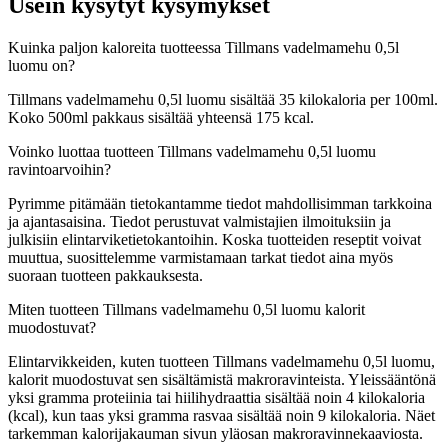
Usein kysytyt kysymykset
Kuinka paljon kaloreita tuotteessa Tillmans vadelmamehu 0,5l
luomu on?
Tillmans vadelmamehu 0,5l luomu sisältää 35 kilokaloria per 100ml.
Koko 500ml pakkaus sisältää yhteensä 175 kcal.
Voinko luottaa tuotteen Tillmans vadelmamehu 0,5l luomu
ravintoarvoihin?
Pyrimme pitämään tietokantamme tiedot mahdollisimman tarkkoina
ja ajantasaisina. Tiedot perustuvat valmistajien ilmoituksiin ja
julkisiin elintarviketietokantoihin. Koska tuotteiden reseptit voivat
muuttua, suosittelemme varmistamaan tarkat tiedot aina myös
suoraan tuotteen pakkauksesta.
Miten tuotteen Tillmans vadelmamehu 0,5l luomu kalorit
muodostuvat?
Elintarvikkeiden, kuten tuotteen Tillmans vadelmamehu 0,5l luomu,
kalorit muodostuvat sen sisältämistä makroravinteista. Yleissääntönä
yksi gramma proteiinia tai hiilihydraattia sisältää noin 4 kilokaloria
(kcal), kun taas yksi gramma rasvaa sisältää noin 9 kilokaloria. Näet
tarkemman kalorijakauman sivun yläosan makroravinnekaaviosta.