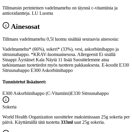
Tillmansin perinteinen vadelmamehu on täynnä c-vitamiinia ja
antioxidantteja. LU Luomu
Ainesosat
Tillmans vadelmamehu 0,5l luomu sisältää seuraavia ainesosia:
Vadelmamehu* (66%), sokeri* (33%), vesi, askorbiinihappo ja
sitruunahappo. *KRAV-luomuainesosa. Allergeenit Ei sisällä
Sinappi Äyriäiset Kala Näytä 11 lisää Suosittelemme aina
tarkistamaan tuotetiedot myös tuotteen pakkauksesta. E-koodit E330
Sitruunahappo E300 Askorbiinihappo
Tunnistetut lisäaineet:
E300
Askorbiinihappo (C-Vitamiini)
E330
Sitruunahappo
Sokeria
World Health Organization suosittelee maksimissaan 25g sokeria per
päivä. Käyttämällä tätä tuotetta
333ml
saat 25g sokeria.