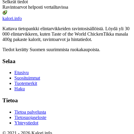
Selkeät tiedot
Ravintoarvot helposti vertailtavissa
kalori
.info
Kattava tietopankki elintarvikkeiden ravintosisällöistä.
Löydä yli 30
000 elintarvikkeen, kuten Taste of the World ChickenTikka masala
400g pakaste
kalorit, ravintoarvot ja hintatiedot.
Tiedot kerätty Suomen suurimmista ruokakaupoista.
Selaa
Etusivu
Suosituimmat
Tuotemerkit
Haku
Tietoa
Tietoa palvelusta
Tietosuojaseloste
Yhteystiedot
© 2021 - 2026 Kalori.info.