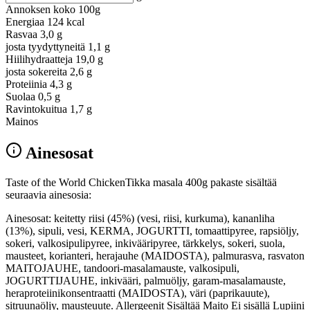
Annoksen koko
100g
Energiaa
124 kcal
Rasvaa
3,0 g
josta tyydyttyneitä
1,1 g
Hiilihydraatteja
19,0 g
josta sokereita
2,6 g
Proteiinia
4,3 g
Suolaa
0,5 g
Ravintokuitua
1,7 g
Mainos
Ainesosat
Taste of the World ChickenTikka masala 400g pakaste sisältää
seuraavia ainesosia:
Ainesosat: keitetty riisi (45%) (vesi, riisi, kurkuma), kananliha
(13%), sipuli, vesi, KERMA, JOGURTTI, tomaattipyree, rapsiöljy,
sokeri, valkosipulipyree, inkivääripyree, tärkkelys, sokeri, suola,
mausteet, korianteri, herajauhe (MAIDOSTA), palmurasva, rasvaton
MAITOJAUHE, tandoori-masalamauste, valkosipuli,
JOGURTTIJAUHE, inkivääri, palmuöljy, garam-masalamauste,
heraproteiinikonsentraatti (MAIDOSTA), väri (paprikauute),
sitruunaöljy, mausteuute. Allergeenit Sisältää Maito Ei sisällä Lupiini