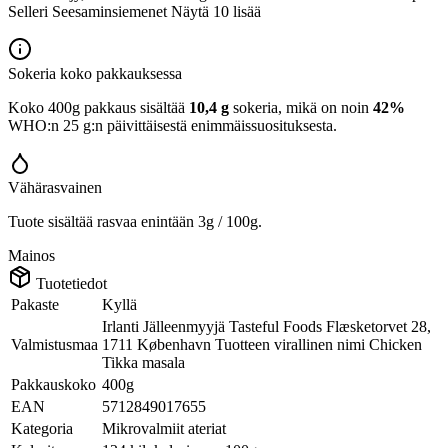
Selleri Seesaminsiemenet Näytä 10 lisää
Sokeria koko pakkauksessa
Koko 400g pakkaus sisältää
10,4 g
sokeria, mikä on noin
42%
WHO:n 25 g:n päivittäisestä enimmäissuosituksesta.
Vähärasvainen
Tuote sisältää rasvaa enintään 3g / 100g.
Mainos
Tuotetiedot
Pakaste
Kyllä
Irlanti Jälleenmyyjä Tasteful Foods Flæsketorvet 28,
Valmistusmaa
1711 København Tuotteen virallinen nimi Chicken
Tikka masala
Pakkauskoko
400g
EAN
5712849017655
Kategoria
Mikrovalmiit ateriat