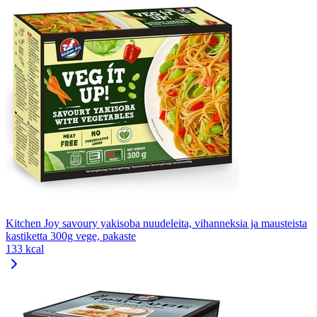
Kitchen Joy savoury yakisoba nuudeleita, vihanneksia ja mausteista
kastiketta 300g vege, pakaste
133 kcal