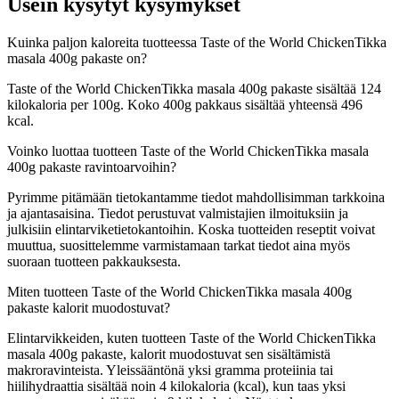
Usein kysytyt kysymykset
Kuinka paljon kaloreita tuotteessa Taste of the World ChickenTikka
masala 400g pakaste on?
Taste of the World ChickenTikka masala 400g pakaste sisältää 124
kilokaloria per 100g. Koko 400g pakkaus sisältää yhteensä 496
kcal.
Voinko luottaa tuotteen Taste of the World ChickenTikka masala
400g pakaste ravintoarvoihin?
Pyrimme pitämään tietokantamme tiedot mahdollisimman tarkkoina
ja ajantasaisina. Tiedot perustuvat valmistajien ilmoituksiin ja
julkisiin elintarviketietokantoihin. Koska tuotteiden reseptit voivat
muuttua, suosittelemme varmistamaan tarkat tiedot aina myös
suoraan tuotteen pakkauksesta.
Miten tuotteen Taste of the World ChickenTikka masala 400g
pakaste kalorit muodostuvat?
Elintarvikkeiden, kuten tuotteen Taste of the World ChickenTikka
masala 400g pakaste, kalorit muodostuvat sen sisältämistä
makroravinteista. Yleissääntönä yksi gramma proteiinia tai
hiilihydraattia sisältää noin 4 kilokaloria (kcal), kun taas yksi