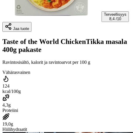
Terveellisyys
8,4
/10
Jaa tuote
Taste of the World ChickenTikka masala
400g pakaste
Ravintosisältö, kalorit ja ravintoarvot per 100 g
Vähärasvainen
124
kcal/100g
4,3g
Proteiini
19,0g
Hiilihydraatit