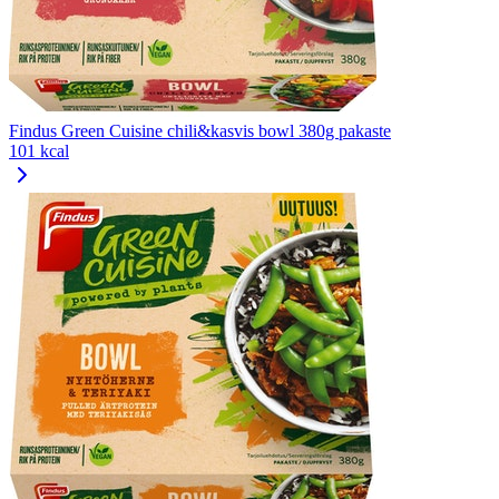
Findus Green Cuisine chili&kasvis bowl 380g pakaste
101 kcal