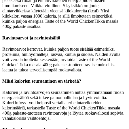
pääasiassa ruoan ja elintarvikkeiden energiapitoisuuksien
ilmoittamiseen. Vaikka virallinen SI-yksikkö on joule,
elintarvikkeissa käytetään yleensä kilokaloreita (kcal). Yksi
kilokalori vastaa 1000 kaloria, ja sillä ilmoitetaan esimerkiksi,
kuinka paljon energiaa Taste of the World ChickenTikka masala
400g pakaste sisältää.
Ravintoarvot ja ravintosisältö
Ravintoarvot kertovat, kuinka paljon tuote sisältää esimerkiksi
proteiinia, hiilihydraatteja, rasvaa, kuitua ja suolaa. Näiden avulla
voit verrata tuotteita keskenään, arvioida Taste of the World
ChickenTikka masala 400g pakaste -tuotteen ravitsemuksellista
laatua ja tukea terveellisempää ruokavaliota.
Miksi kalorien seuraaminen on tärkeää?
Kalorien ja ravintoarvojen seuraaminen auttaa ymmärtämään ruoan
energiasisältöä sekä tukee painonhallintaa ja hyvinvointia.
Kalori.infossa voit helposti vertailla eri elintarvikkeiden
kalorimääriä, tarkastella Taste of the World ChickenTikka masala
400g pakaste-tuotteen ravintoarvoja ja löytää ruokavalioosi sopivia,
vähäkalorisia vaihtoehtoja.