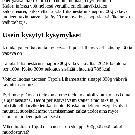
energiasisältöä sekä tukee painonhallintaa ja hyvinvointia.
Kalori.infossa voit helposti vertailla eri elintarvikkeiden
kalorimääriä, tarkastella Tapola Lihamestarin sinappi 300g väkevä-
tuotteen ravintoarvoja ja löytää ruokavalioosi sopivia, vähäkalorisia
vaihtoehtoja.
Usein kysytyt kysymykset
Kuinka paljon kaloreita tuotteessa Tapola Lihamestarin sinappi 300g
väkevä on?
Tapola Lihamestarin sinappi 300g väkevä sisältää 262 kilokaloria
per 100g. Koko 300g pakkaus sisältää yhteensä 786 kcal.
Voinko luottaa tuotteen Tapola Lihamestarin sinappi 300g väkevä
ravintoarvoihin?
Pyrimme pitämään tietokantamme tiedot mahdollisimman tarkkoina
ja ajantasaisina. Tiedot perustuvat valmistajien ilmoituksiin ja
julkisiin elintarviketietokantoihin. Koska tuotteiden reseptit voivat
muuttua, suosittelemme varmistamaan tarkat tiedot aina myös
suoraan tuotteen pakkauksesta.
Miten tuotteen Tapola Lihamestarin sinappi 300g väkevä kalorit
muodostuvat?