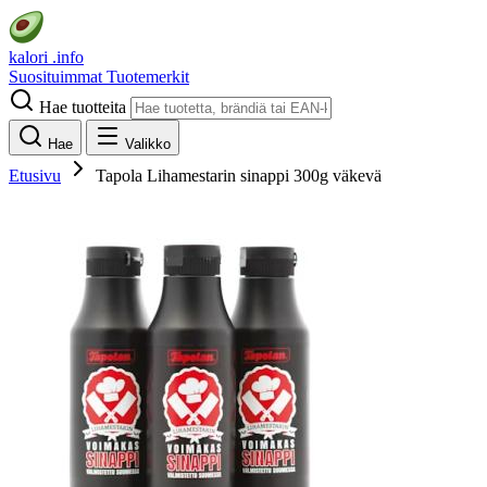
kalori
.info
Suosituimmat
Tuotemerkit
Hae tuotteita
Hae
Valikko
Etusivu
Tapola Lihamestarin sinappi 300g väkevä