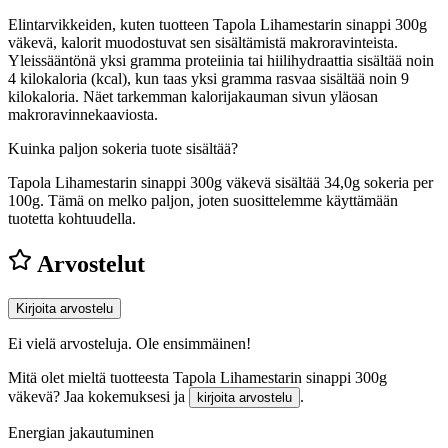
Elintarvikkeiden, kuten tuotteen Tapola Lihamestarin sinappi 300g
väkevä, kalorit muodostuvat sen sisältämistä makroravinteista.
Yleissääntönä yksi gramma proteiinia tai hiilihydraattia sisältää noin
4 kilokaloria (kcal), kun taas yksi gramma rasvaa sisältää noin 9
kilokaloria. Näet tarkemman kalorijakauman sivun yläosan
makroravinnekaaviosta.
Kuinka paljon sokeria tuote sisältää?
Tapola Lihamestarin sinappi 300g väkevä sisältää 34,0g sokeria per
100g.
Tämä on melko paljon, joten suosittelemme käyttämään
tuotetta kohtuudella.
Arvostelut
Kirjoita arvostelu
Ei vielä arvosteluja. Ole ensimmäinen!
Mitä olet mieltä tuotteesta Tapola Lihamestarin sinappi 300g
väkevä? Jaa kokemuksesi ja
.
kirjoita arvostelu
Energian jakautuminen