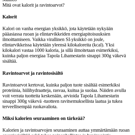
Mitä ovat kalorit ja ravintoarvot?
Kalorit
Kalori on vanha energian yksikkö, jota käytetään nykyään
pääasiassa ruoan ja elintarvikkeiden energiapitoisuuksien
ilmoittamiseen. Vaikka virallinen SI-yksikkö on joule,
elintarvikkeissa käytetään yleensä kilokaloreita (kcal). Yksi
kilokalori vastaa 1000 kaloria, ja sillä ilmoitetaan esimerkiksi,
kuinka paljon energiaa Tapola Lihamestarin sinappi 300g väkevä
sisältää.
Ravintoarvot ja ravintosisältö
Ravintoarvot kertovat, kuinka paljon tuote sisältää esimerkiksi
proteiinia, hiilihydraatteja, rasvaa, kuitua ja suolaa. Näiden avulla
voit verrata tuotteita keskenään, arvioida Tapola Lihamestarin
sinappi 300g väkevä -tuotteen ravitsemuksellista laatua ja tukea
terveellisempää ruokavaliota.
Miksi kalorien seuraaminen on tärkeää?
Kalorien ja ravintoarvojen seuraaminen auttaa ymmärtämään ruoan