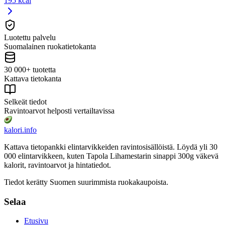
195 kcal
Luotettu palvelu
Suomalainen ruokatietokanta
30 000+ tuotetta
Kattava tietokanta
Selkeät tiedot
Ravintoarvot helposti vertailtavissa
kalori
.info
Kattava tietopankki elintarvikkeiden ravintosisällöistä.
Löydä yli 30
000 elintarvikkeen, kuten Tapola Lihamestarin sinappi 300g väkevä
kalorit, ravintoarvot ja hintatiedot.
Tiedot kerätty Suomen suurimmista ruokakaupoista.
Selaa
Etusivu