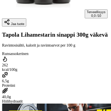
Terveellisyys
0,0
/10
Jaa tuote
Tapola Lihamestarin sinappi 300g väkevä
Ravintosisältö, kalorit ja ravintoarvot per 100 g
Runsassokerinen
262
kcal/100g
6,5g
Proteiini
40,0g
Hiilihydraatit