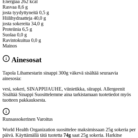
Energiaa
262 kcal
Rasvaa
8,6 g
josta tyydyttyneitä
0,5 g
Hiilihydraatteja
40,0 g
josta sokereita
34,0 g
Proteiinia
6,5 g
Suolaa
0,0 g
Ravintokuitua
0,0 g
Mainos
Ainesosat
Tapola Lihamestarin sinappi 300g väkevä sisältää seuraavia
ainesosia:
vesi, sokeri, SINAPPIJAUHE, viinietikka, siirappi. Allergeenit
Sisältää Sinappi Suosittelemme aina tarkistamaan tuotetiedot myös
tuotteen pakkauksesta.
Runsassokerinen
Varoitus
World Health Organization suosittelee maksimissaan 25g sokeria per
päivä. Käyttämällä tätä tuotetta
74g
saat 25g sokeria. Harkitse