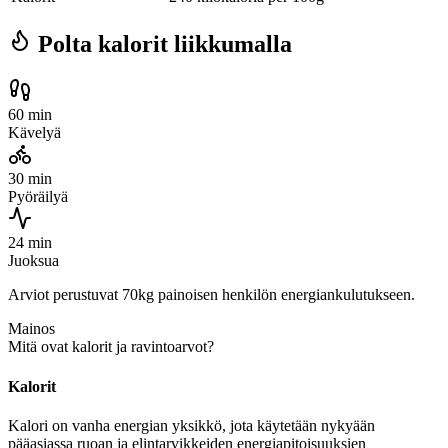
Polta kalorit liikkumalla
60 min
Kävelyä
30 min
Pyöräilyä
24 min
Juoksua
Arviot perustuvat 70kg painoisen henkilön energiankulutukseen.
Mainos
Mitä ovat kalorit ja ravintoarvot?
Kalorit
Kalori on vanha energian yksikkö, jota käytetään nykyään
pääasiassa ruoan ja elintarvikkeiden energiapitoisuuksien