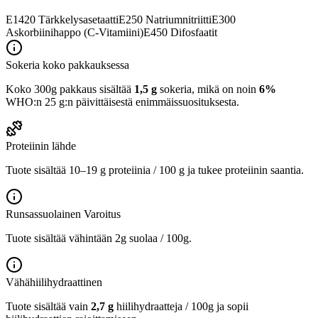
E1420
Tärkkelysasetaatti
E250
Natriumnitriitti
E300
Askorbiinihappo (C-Vitamiini)
E450
Difosfaatit
Sokeria koko pakkauksessa
Koko 300g pakkaus sisältää
1,5 g
sokeria, mikä on noin
6%
WHO:n 25 g:n päivittäisestä enimmäissuosituksesta.
Proteiinin lähde
Tuote sisältää 10–19 g proteiinia / 100 g ja tukee proteiinin saantia.
Runsassuolainen
Varoitus
Tuote sisältää vähintään 2g suolaa / 100g.
Vähähiilihydraattinen
Tuote sisältää vain
2,7 g
hiilihydraatteja / 100g ja sopii