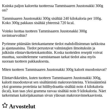
Kuinka paljon kaloreita tuotteessa Tammisaaren Juustonakki 300g
on?
Tammisaaren Juustonakki 300g sisältää 240 kilokaloria per 100g.
Koko 300g pakkaus sisältää yhteensä 720 kcal.
Voinko luottaa tuotteen Tammisaaren Juustonakki 300g
ravintoarvoihin?
Pyrimme pitämään tietokantamme tiedot mahdollisimman tarkkoina
ja ajantasaisina. Tiedot perustuvat valmistajien ilmoituksiin ja
julkisiin elintarviketietokantoihin. Koska tuotteiden reseptit voivat
muuttua, suosittelemme varmistamaan tarkat tiedot aina myös
suoraan tuotteen pakkauksesta.
Miten tuotteen Tammisaaren Juustonakki 300g kalorit muodostuvat?
Elintarvikkeiden, kuten tuotteen Tammisaaren Juustonakki 300g,
kalorit muodostuvat sen sisältämistä makroravinteista. Yleissääntönä
yksi gramma proteiinia tai hiilihydraattia sisältää noin 4 kilokaloria
(kcal), kun taas yksi gramma rasvaa sisältää noin 9 kilokaloria. Näet
tarkemman kalorijakauman sivun yläosan makroravinnekaaviosta.
Arvostelut