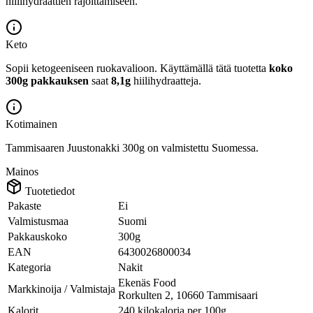
hiilihydraattien rajoittamiseen.
Keto
Sopii ketogeeniseen ruokavalioon.
Käyttämällä tätä tuotetta
koko
300g pakkauksen
saat
8,1g
hiilihydraatteja.
Kotimainen
Tammisaaren Juustonakki 300g on valmistettu Suomessa.
Mainos
Tuotetiedot
Pakaste
Ei
Valmistusmaa
Suomi
Pakkauskoko
300g
EAN
6430026800034
Kategoria
Nakit
Ekenäs Food
Markkinoija / Valmistaja
Rorkulten 2, 10660 Tammisaari
Kalorit
240 kilokaloria per 100g