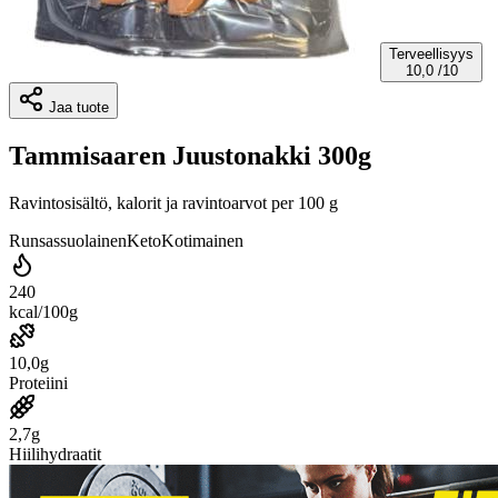
Terveellisyys
10,0
/10
Jaa tuote
Tammisaaren Juustonakki 300g
Ravintosisältö, kalorit ja ravintoarvot per 100 g
Runsassuolainen
Keto
Kotimainen
240
kcal/100g
10,0g
Proteiini
2,7g
Hiilihydraatit