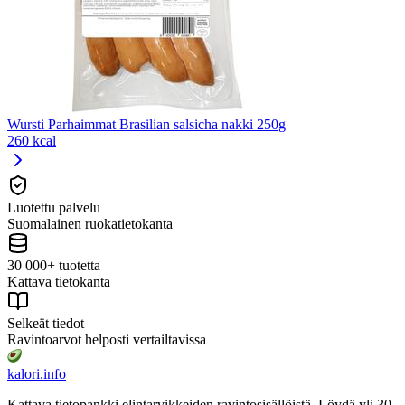
Wursti Parhaimmat Brasilian salsicha nakki 250g
260 kcal
Luotettu palvelu
Suomalainen ruokatietokanta
30 000+ tuotetta
Kattava tietokanta
Selkeät tiedot
Ravintoarvot helposti vertailtavissa
kalori
.info
Kattava tietopankki elintarvikkeiden ravintosisällöistä.
Löydä yli 30