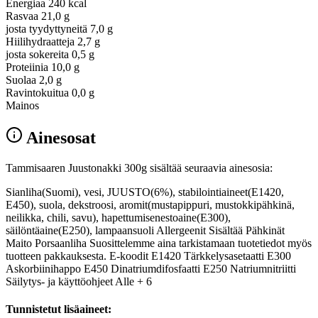
Energiaa
240 kcal
Rasvaa
21,0 g
josta tyydyttyneitä
7,0 g
Hiilihydraatteja
2,7 g
josta sokereita
0,5 g
Proteiinia
10,0 g
Suolaa
2,0 g
Ravintokuitua
0,0 g
Mainos
Ainesosat
Tammisaaren Juustonakki 300g sisältää seuraavia ainesosia:
Sianliha(Suomi), vesi, JUUSTO(6%), stabilointiaineet(E1420,
E450), suola, dekstroosi, aromit(mustapippuri, mustokkipähkinä,
neilikka, chili, savu), hapettumisenestoaine(E300),
säilöntäaine(E250), lampaansuoli Allergeenit Sisältää Pähkinät
Maito Porsaanliha Suosittelemme aina tarkistamaan tuotetiedot myös
tuotteen pakkauksesta. E-koodit E1420 Tärkkelysasetaatti E300
Askorbiinihappo E450 Dinatriumdifosfaatti E250 Natriumnitriitti
Säilytys- ja käyttöohjeet Alle + 6
Tunnistetut lisäaineet: