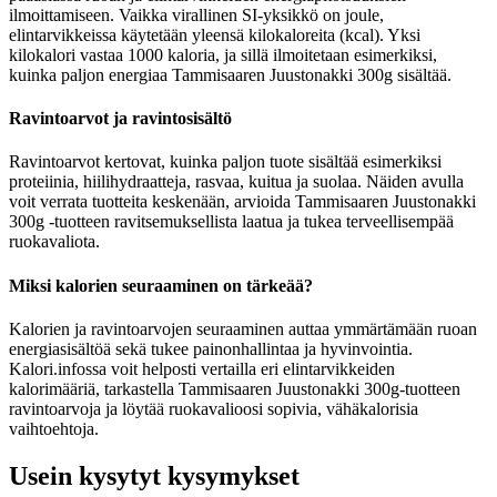
ilmoittamiseen. Vaikka virallinen SI-yksikkö on joule,
elintarvikkeissa käytetään yleensä kilokaloreita (kcal). Yksi
kilokalori vastaa 1000 kaloria, ja sillä ilmoitetaan esimerkiksi,
kuinka paljon energiaa Tammisaaren Juustonakki 300g sisältää.
Ravintoarvot ja ravintosisältö
Ravintoarvot kertovat, kuinka paljon tuote sisältää esimerkiksi
proteiinia, hiilihydraatteja, rasvaa, kuitua ja suolaa. Näiden avulla
voit verrata tuotteita keskenään, arvioida Tammisaaren Juustonakki
300g -tuotteen ravitsemuksellista laatua ja tukea terveellisempää
ruokavaliota.
Miksi kalorien seuraaminen on tärkeää?
Kalorien ja ravintoarvojen seuraaminen auttaa ymmärtämään ruoan
energiasisältöä sekä tukee painonhallintaa ja hyvinvointia.
Kalori.infossa voit helposti vertailla eri elintarvikkeiden
kalorimääriä, tarkastella Tammisaaren Juustonakki 300g-tuotteen
ravintoarvoja ja löytää ruokavalioosi sopivia, vähäkalorisia
vaihtoehtoja.
Usein kysytyt kysymykset