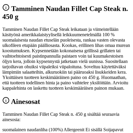
Tamminen Naudan Fillet Cap Steak n.
450 g
Tamminen Naudan Fillet Cap Steak leikataan ja viimeistellään
käsityönä amerikkalaistyylisellä leikkuumenetelmällä 100 %
suomalaisesta naudan etuselän puoleisesta, rankaa vasten olevasta
ulkofileen etupään päälliosasta. Kookas, erillinen lihas omaa murean
koostumuksen. Kypsennetään kokonaisena grillissä grillaten tai
vaihtoehtoisesti paistinpannulla paistaen voin tai kuumakestoisen
öljyn kera, jolloin kypsennystä jatketaan vielä uunissa. Suositellaan
tarjoiltavan ohuiksi viipaleiksi viipaloituna. Soveltuu käytettäväksi
lämpimiin salaatteihin, alkuruokiin tai pääruoaksi lisukkeiden kera.
Yksittäisen tuotteen keskimääräinen paino on 450 g. Huomaathan,
että tuotteen todellinen hinta ja paino vaihtelee yksilöittäin. Arvioitu
kappalehinta on laskettu tuotteen keskimääräisen painon mukaan.
Ainesosat
Tamminen Naudan Fillet Cap Steak n. 450 g sisältää seuraavia
ainesosia:
suomalainen naudanliha (100%) Allergeenit Ei sisällä Soijapavut