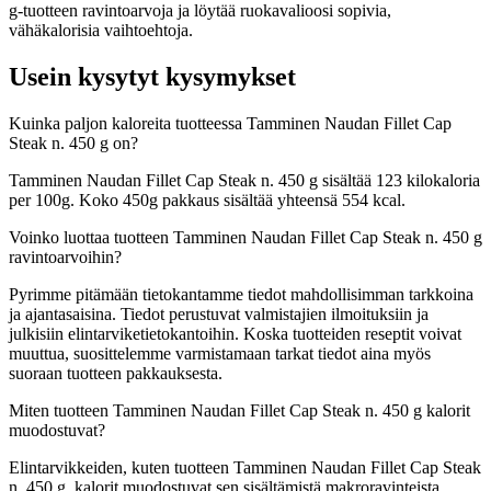
g-tuotteen ravintoarvoja ja löytää ruokavalioosi sopivia,
vähäkalorisia vaihtoehtoja.
Usein kysytyt kysymykset
Kuinka paljon kaloreita tuotteessa Tamminen Naudan Fillet Cap
Steak n. 450 g on?
Tamminen Naudan Fillet Cap Steak n. 450 g sisältää 123 kilokaloria
per 100g. Koko 450g pakkaus sisältää yhteensä 554 kcal.
Voinko luottaa tuotteen Tamminen Naudan Fillet Cap Steak n. 450 g
ravintoarvoihin?
Pyrimme pitämään tietokantamme tiedot mahdollisimman tarkkoina
ja ajantasaisina. Tiedot perustuvat valmistajien ilmoituksiin ja
julkisiin elintarviketietokantoihin. Koska tuotteiden reseptit voivat
muuttua, suosittelemme varmistamaan tarkat tiedot aina myös
suoraan tuotteen pakkauksesta.
Miten tuotteen Tamminen Naudan Fillet Cap Steak n. 450 g kalorit
muodostuvat?
Elintarvikkeiden, kuten tuotteen Tamminen Naudan Fillet Cap Steak
n. 450 g, kalorit muodostuvat sen sisältämistä makroravinteista.