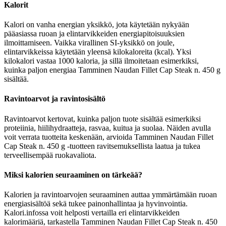
Kalorit
Kalori on vanha energian yksikkö, jota käytetään nykyään
pääasiassa ruoan ja elintarvikkeiden energiapitoisuuksien
ilmoittamiseen. Vaikka virallinen SI-yksikkö on joule,
elintarvikkeissa käytetään yleensä kilokaloreita (kcal). Yksi
kilokalori vastaa 1000 kaloria, ja sillä ilmoitetaan esimerkiksi,
kuinka paljon energiaa Tamminen Naudan Fillet Cap Steak n. 450 g
sisältää.
Ravintoarvot ja ravintosisältö
Ravintoarvot kertovat, kuinka paljon tuote sisältää esimerkiksi
proteiinia, hiilihydraatteja, rasvaa, kuitua ja suolaa. Näiden avulla
voit verrata tuotteita keskenään, arvioida Tamminen Naudan Fillet
Cap Steak n. 450 g -tuotteen ravitsemuksellista laatua ja tukea
terveellisempää ruokavaliota.
Miksi kalorien seuraaminen on tärkeää?
Kalorien ja ravintoarvojen seuraaminen auttaa ymmärtämään ruoan
energiasisältöä sekä tukee painonhallintaa ja hyvinvointia.
Kalori.infossa voit helposti vertailla eri elintarvikkeiden
kalorimääriä, tarkastella Tamminen Naudan Fillet Cap Steak n. 450