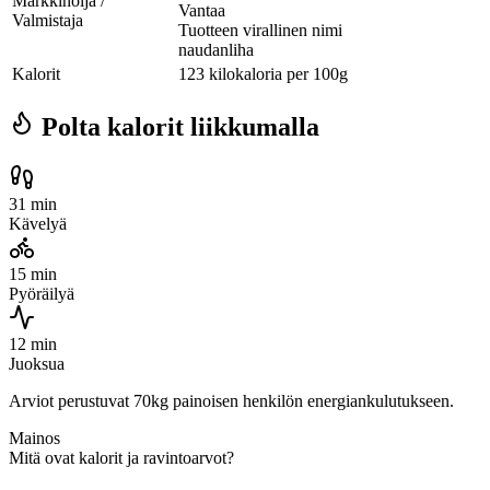
Markkinoija /
Vantaa
Valmistaja
Tuotteen virallinen nimi
naudanliha
Kalorit
123 kilokaloria per 100g
Polta kalorit liikkumalla
31 min
Kävelyä
15 min
Pyöräilyä
12 min
Juoksua
Arviot perustuvat 70kg painoisen henkilön energiankulutukseen.
Mainos
Mitä ovat kalorit ja ravintoarvot?