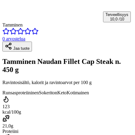
Terveellisyys
10,0
/10
Tamminen
0 arvostelua
Jaa tuote
Tamminen Naudan Fillet Cap Steak n.
450 g
Ravintosisältö, kalorit ja ravintoarvot per 100 g
Runsasproteiininen
Sokeriton
Keto
Kotimainen
123
kcal/100g
21,0g
Proteiini