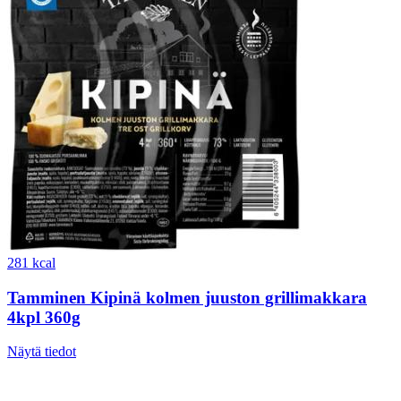
281 kcal
Tamminen Kipinä kolmen juuston grillimakkara
4kpl 360g
Näytä tiedot