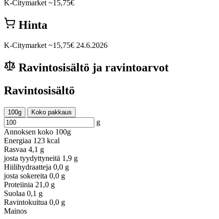
K-Citymarket
~15,75€
Hinta
K-Citymarket
~15,75€
24.6.2026
Ravintosisältö ja ravintoarvot
Ravintosisältö
100g
Koko pakkaus
g
Annoksen koko
100g
Energiaa
123 kcal
Rasvaa
4,1 g
josta tyydyttyneitä
1,9 g
Hiilihydraatteja
0,0 g
josta sokereita
0,0 g
Proteiinia
21,0 g
Suolaa
0,1 g
Ravintokuitua
0,0 g
Mainos