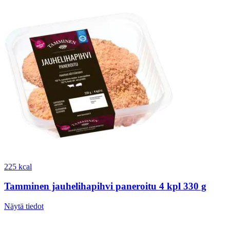
225 kcal
Tamminen jauhelihapihvi paneroitu 4 kpl 330 g
Näytä tiedot