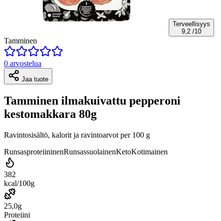
Terveellisyys
9,2
/10
Tamminen
0 arvostelua
Jaa tuote
Tamminen ilmakuivattu pepperoni
kestomakkara 80g
Ravintosisältö, kalorit ja ravintoarvot per 100 g
Runsasproteiininen
Runsassuolainen
Keto
Kotimainen
382
kcal/100g
25,0g
Proteiini