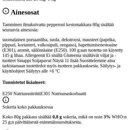
Ainesosat
Tamminen ilmakuivattu pepperoni kestomakkara 80g sisältää
seuraavia ainesosia:
suomalainen porsaanliha, suola, dekstroosi, mausteet (paprika,
pippuri, korianteri, valkosipuli, oregano), hapettumisenestoaine
(E301), aromit, säilöntäaine (E250). 100 g:aan tuotetta on käytetty
145 g lihaa. Allergeenit Ei sisällä Gluteenia sisältävät viljat ja -
tuotteet Sinappi Soijapavut Näytä 11 lisää Suosittelemme aina
tarkistamaan tuotetiedot myös tuotteen pakkauksesta. Säilytys- ja
käyttöohjeet Säilytys alle +6 °C
Tunnistetut lisäaineet:
E250
Natriumnitriitti
E301
Natriumaskorbaatti
Sokeria koko pakkauksessa
Koko 80g pakkaus sisältää
0,8 g
sokeria, mikä on noin
3%
WHO:n
25 g:n päivittäisestä enimmäissuosituksesta.