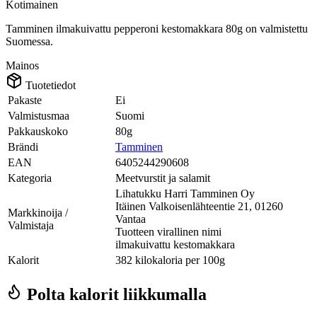
Kotimainen
Tamminen ilmakuivattu pepperoni kestomakkara 80g on valmistettu
Suomessa.
Mainos
Tuotetiedot
Pakaste
Ei
Valmistusmaa
Suomi
Pakkauskoko
80g
Brändi
Tamminen
EAN
6405244290608
Kategoria
Meetvurstit ja salamit
Lihatukku Harri Tamminen Oy
Itäinen Valkoisenlähteentie 21, 01260
Markkinoija /
Vantaa
Valmistaja
Tuotteen virallinen nimi
ilmakuivattu kestomakkara
Kalorit
382 kilokaloria per 100g
Polta kalorit liikkumalla