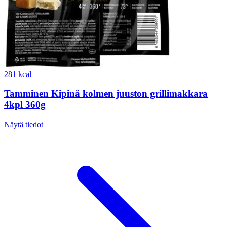
281 kcal
Tamminen Kipinä kolmen juuston grillimakkara
4kpl 360g
Näytä tiedot