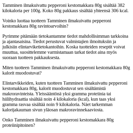
Tamminen ilmakuivattu pepperoni kestomakkara 80g sisältää 382
kilokaloria per 100g. Koko 80g pakkaus sisältää yhteensä 306 kcal.
Voinko luottaa tuotteen Tamminen ilmakuivattu pepperoni
kestomakkara 80g ravintoarvoihin?
Pyrimme pitämään tietokantamme tiedot mahdollisimman tarkkoina
ja ajantasaisina. Tiedot perustuvat valmistajien ilmoituksiin ja
julkisiin elintarviketietokantoihin. Koska tuotteiden reseptit voivat
muuttua, suosittelemme varmistamaan tarkat tiedot aina myös
suoraan tuotteen pakkauksesta.
Miten tuotteen Tamminen ilmakuivattu pepperoni kestomakkara 80g
kalorit muodostuvat?
Elintarvikkeiden, kuten tuotteen Tamminen ilmakuivattu pepperoni
kestomakkara 80g, kalorit muodostuvat sen sisältämistä
makroravinteista. Yleissääntönä yksi gramma proteiinia tai
hiilihydraattia sisältää noin 4 kilokaloria (kcal), kun taas yksi
gramma rasvaa sisältää noin 9 kilokaloria. Näet tarkemman
kalorijakauman sivun yläosan makroravinnekaaviosta.
Onko Tamminen ilmakuivattu pepperoni kestomakkara 80g
proteiinipitoinen?