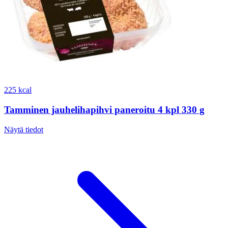
225 kcal
Tamminen jauhelihapihvi paneroitu 4 kpl 330 g
Näytä tiedot