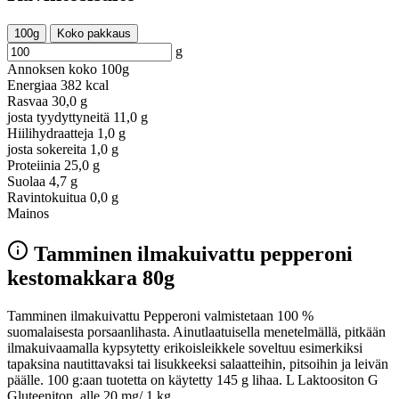
100g
Koko pakkaus
g
Annoksen koko
100g
Energiaa
382 kcal
Rasvaa
30,0 g
josta tyydyttyneitä
11,0 g
Hiilihydraatteja
1,0 g
josta sokereita
1,0 g
Proteiinia
25,0 g
Suolaa
4,7 g
Ravintokuitua
0,0 g
Mainos
Tamminen ilmakuivattu pepperoni
kestomakkara 80g
Tamminen ilmakuivattu Pepperoni valmistetaan 100 %
suomalaisesta porsaanlihasta. Ainutlaatuisella menetelmällä, pitkään
ilmakuivaamalla kypsytetty erikoisleikkele soveltuu esimerkiksi
tapaksina nautittavaksi tai lisukkeeksi salaatteihin, pitsoihin ja leivän
päälle. 100 g:aan tuotetta on käytetty 145 g lihaa. L Laktoositon G
Gluteeniton, alle 20 mg/ 1 kg