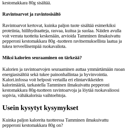
kestomakkara 80g sisältää.
Ravintoarvot ja ravintosisältö
Ravintoarvot kertovat, kuinka paljon tuote sisältää esimerkiksi
proteiinia, hiilihydraatteja, rasvaa, kuitua ja suolaa. Näiden avulla
voit verrata tuotteita keskenään, arvioida Tamminen ilmakuivattu
pepperoni kestomakkara 80g -tuotteen ravitsemuksellista laatua ja
tukea terveellisempää ruokavaliota.
Miksi kalorien seuraaminen on tärkeää?
Kalorien ja ravintoarvojen seuraaminen auttaa ymmärtämään ruoan
energiasisältöä sekä tukee painonhallintaa ja hyvinvointia.
Kalori.infossa voit helposti vertailla eri elintarvikkeiden
kalorimääriä, tarkastella Tamminen ilmakuivattu pepperoni
kestomakkara 80g-tuotteen ravintoarvoja ja löytää ruokavalioosi
sopivia, vähäkalorisia vaihtoehtoja.
Usein kysytyt kysymykset
Kuinka paljon kaloreita tuotteessa Tamminen ilmakuivattu
pepperoni kestomakkara 80g on?