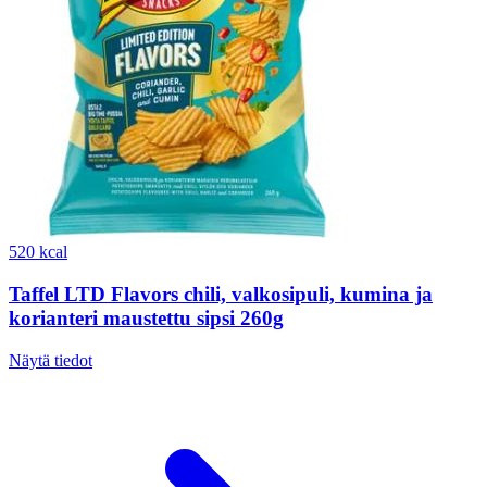
520 kcal
Taffel LTD Flavors chili, valkosipuli, kumina ja
korianteri maustettu sipsi 260g
Näytä tiedot