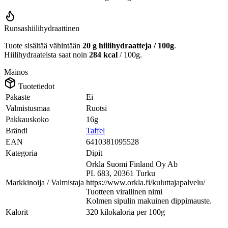
Runsashiilihydraattinen
Tuote sisältää vähintään
20 g hiilihydraatteja / 100g
.
Hiilihydraateista saat noin
284 kcal
/ 100g.
Mainos
Tuotetiedot
Pakaste
Ei
Valmistusmaa
Ruotsi
Pakkauskoko
16g
Brändi
Taffel
EAN
6410381095528
Kategoria
Dipit
Orkla Suomi Finland Oy Ab
PL 683, 20361 Turku
Markkinoija / Valmistaja
https://www.orkla.fi/kuluttajapalvelu/
Tuotteen virallinen nimi
Kolmen sipulin makuinen dippimauste.
Kalorit
320 kilokaloria per 100g