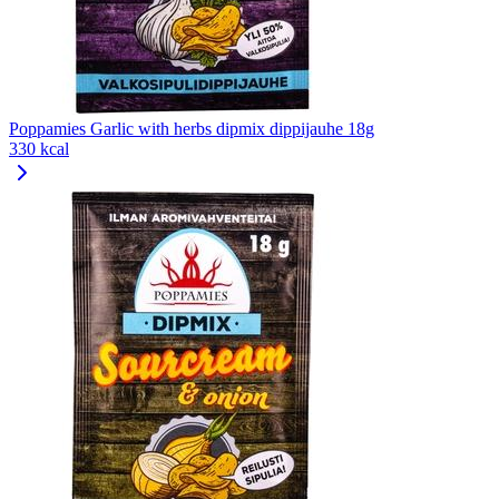
Poppamies Garlic with herbs dipmix dippijauhe 18g
330 kcal