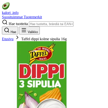
kalori
.info
Suosituimmat
Tuotemerkit
Hae tuotteita
Hae
Valikko
Etusivu
Taffel dippi kolme sipulia 16g