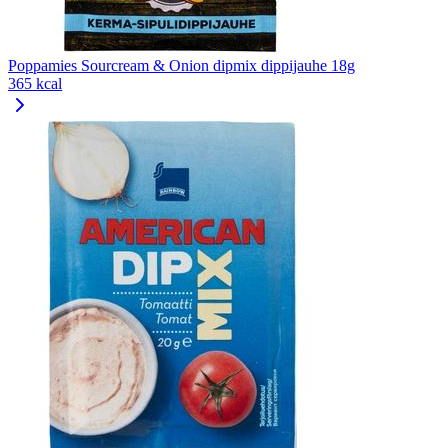
Poppamies Sourcream & Onion dipmix dippijauhe 18g
365 kcal