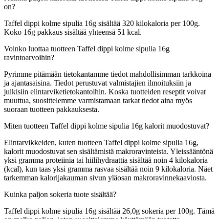
on?
Taffel dippi kolme sipulia 16g sisältää 320 kilokaloria per 100g.
Koko 16g pakkaus sisältää yhteensä 51 kcal.
Voinko luottaa tuotteen Taffel dippi kolme sipulia 16g
ravintoarvoihin?
Pyrimme pitämään tietokantamme tiedot mahdollisimman tarkkoina
ja ajantasaisina. Tiedot perustuvat valmistajien ilmoituksiin ja
julkisiin elintarviketietokantoihin. Koska tuotteiden reseptit voivat
muuttua, suosittelemme varmistamaan tarkat tiedot aina myös
suoraan tuotteen pakkauksesta.
Miten tuotteen Taffel dippi kolme sipulia 16g kalorit muodostuvat?
Elintarvikkeiden, kuten tuotteen Taffel dippi kolme sipulia 16g,
kalorit muodostuvat sen sisältämistä makroravinteista. Yleissääntönä
yksi gramma proteiinia tai hiilihydraattia sisältää noin 4 kilokaloria
(kcal), kun taas yksi gramma rasvaa sisältää noin 9 kilokaloria. Näet
tarkemman kalorijakauman sivun yläosan makroravinnekaaviosta.
Kuinka paljon sokeria tuote sisältää?
Taffel dippi kolme sipulia 16g sisältää 26,0g sokeria per 100g.
Tämä