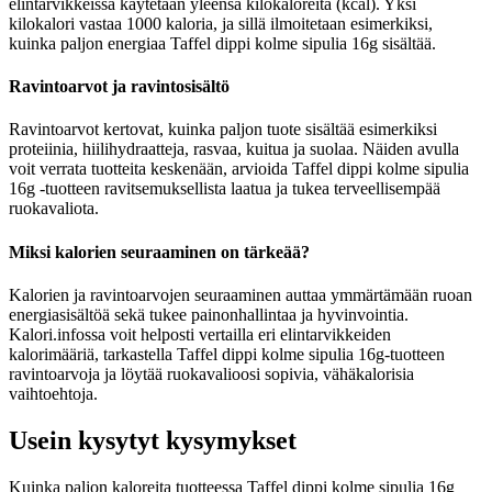
elintarvikkeissa käytetään yleensä kilokaloreita (kcal). Yksi
kilokalori vastaa 1000 kaloria, ja sillä ilmoitetaan esimerkiksi,
kuinka paljon energiaa Taffel dippi kolme sipulia 16g sisältää.
Ravintoarvot ja ravintosisältö
Ravintoarvot kertovat, kuinka paljon tuote sisältää esimerkiksi
proteiinia, hiilihydraatteja, rasvaa, kuitua ja suolaa. Näiden avulla
voit verrata tuotteita keskenään, arvioida Taffel dippi kolme sipulia
16g -tuotteen ravitsemuksellista laatua ja tukea terveellisempää
ruokavaliota.
Miksi kalorien seuraaminen on tärkeää?
Kalorien ja ravintoarvojen seuraaminen auttaa ymmärtämään ruoan
energiasisältöä sekä tukee painonhallintaa ja hyvinvointia.
Kalori.infossa voit helposti vertailla eri elintarvikkeiden
kalorimääriä, tarkastella Taffel dippi kolme sipulia 16g-tuotteen
ravintoarvoja ja löytää ruokavalioosi sopivia, vähäkalorisia
vaihtoehtoja.
Usein kysytyt kysymykset
Kuinka paljon kaloreita tuotteessa Taffel dippi kolme sipulia 16g