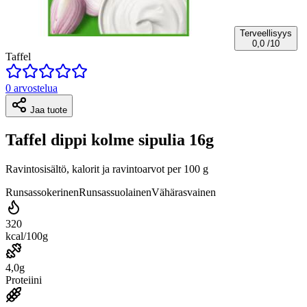
Terveellisyys
0,0
/10
Taffel
0 arvostelua
Jaa tuote
Taffel dippi kolme sipulia 16g
Ravintosisältö, kalorit ja ravintoarvot per 100 g
Runsassokerinen
Runsassuolainen
Vähärasvainen
320
kcal/100g
4,0g
Proteiini