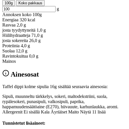
100g
Koko pakkaus
g
Annoksen koko
100g
Energiaa
320 kcal
Rasvaa
2,0 g
josta tyydyttyneitä
1,0 g
Hiilihydraatteja
71,0 g
josta sokereita
26,0 g
Proteiinia
4,0 g
Suolaa
12,0 g
Ravintokuitua
0,0 g
Mainos
Ainesosat
Taffel dippi kolme sipulia 16g sisältää seuraavia ainesosia:
Sipuli, muunneltu tärkkelys, sokeri, maltodekstriini, suola,
rypälesokeri, punasipuli, valkosipuli, paprika,
happamuudensäätöaine (E270), hiivauute, karhunlaukka, aromi.
Allergeenit Ei sisällä Kala Äyriäiset Maito Näytä 11 lisää
Tunnistetut lisäaineet: