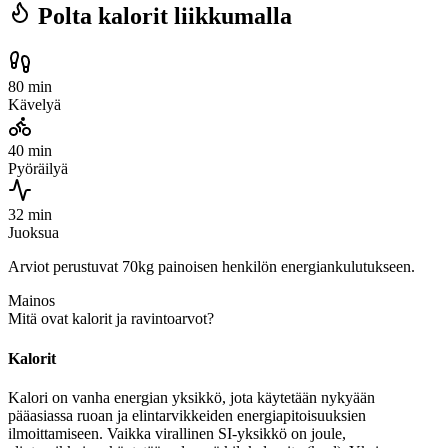
Polta kalorit liikkumalla
80 min
Kävelyä
40 min
Pyöräilyä
32 min
Juoksua
Arviot perustuvat 70kg painoisen henkilön energiankulutukseen.
Mainos
Mitä ovat kalorit ja ravintoarvot?
Kalorit
Kalori on vanha energian yksikkö, jota käytetään nykyään
pääasiassa ruoan ja elintarvikkeiden energiapitoisuuksien
ilmoittamiseen. Vaikka virallinen SI-yksikkö on joule,