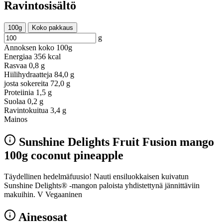
Ravintosisältö
100g
Koko pakkaus
g
Annoksen koko
100g
Energiaa
356 kcal
Rasvaa
0,8 g
Hiilihydraatteja
84,0 g
josta sokereita
72,0 g
Proteiinia
1,5 g
Suolaa
0,2 g
Ravintokuitua
3,4 g
Mainos
Sunshine Delights Fruit Fusion mango
100g coconut pineapple
Täydellinen hedelmäfuusio! Nauti ensiluokkaisen kuivatun
Sunshine Delights® -mangon paloista yhdistettynä jännittäviin
makuihin. V Vegaaninen
Ainesosat