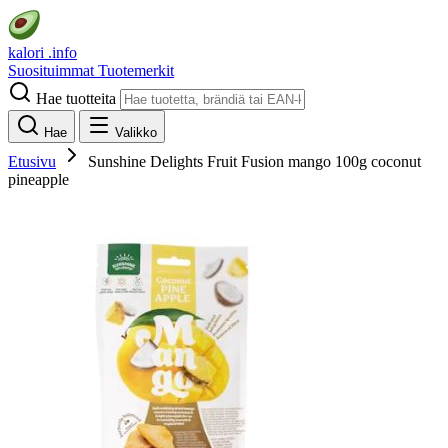
kalori
.info
Suosituimmat
Tuotemerkit
Hae tuotteita
Hae
Valikko
Etusivu
Sunshine Delights Fruit Fusion mango 100g coconut
pineapple