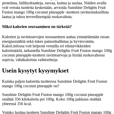
proteiinia, hiilihydraatteja, rasvaa, kuitua ja suolaa. Näiden avulla
voit verrata tuotteita keskenään, arvioida Sunshine Delights Fruit
Fusion mango 100g coconut pineapple -tuotteen ravitsemuksellista
laatua ja tukea terveellisempää ruokavaliota.
Miksi kalorien seuraaminen on tärkeää?
Kalorien ja ravintoarvojen seuraaminen auttaa ymmärtämään ruoan
energiasisältöä sekä tukee painonhallintaa ja hyvinvointia.
Kalori.infossa voit helposti vertailla eri elintarvikkeiden
kalorimääriä, tarkastella Sunshine Delights Fruit Fusion mango 100g
coconut pineapple-tuotteen ravintoarvoja ja löytää ruokavalioosi
sopivia, vähäkalorisia vaihtoehtoja.
Usein kysytyt kysymykset
Kuinka paljon kaloreita tuotteessa Sunshine Delights Fruit Fusion
mango 100g coconut pineapple on?
Sunshine Delights Fruit Fusion mango 100g coconut pineapple
sisältää 356 kilokaloria per 100g. Koko 100g pakkaus sisältää
yhteensä 356 kcal.
Voinko luottaa tuotteen Sunshine Delights Fruit Fusion mango 100g