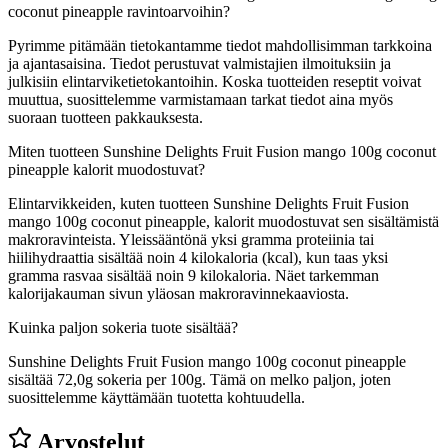
coconut pineapple ravintoarvoihin?
Pyrimme pitämään tietokantamme tiedot mahdollisimman tarkkoina
ja ajantasaisina. Tiedot perustuvat valmistajien ilmoituksiin ja
julkisiin elintarviketietokantoihin. Koska tuotteiden reseptit voivat
muuttua, suosittelemme varmistamaan tarkat tiedot aina myös
suoraan tuotteen pakkauksesta.
Miten tuotteen Sunshine Delights Fruit Fusion mango 100g coconut
pineapple kalorit muodostuvat?
Elintarvikkeiden, kuten tuotteen Sunshine Delights Fruit Fusion
mango 100g coconut pineapple, kalorit muodostuvat sen sisältämistä
makroravinteista. Yleissääntönä yksi gramma proteiinia tai
hiilihydraattia sisältää noin 4 kilokaloria (kcal), kun taas yksi
gramma rasvaa sisältää noin 9 kilokaloria. Näet tarkemman
kalorijakauman sivun yläosan makroravinnekaaviosta.
Kuinka paljon sokeria tuote sisältää?
Sunshine Delights Fruit Fusion mango 100g coconut pineapple
sisältää 72,0g sokeria per 100g.
Tämä on melko paljon, joten
suosittelemme käyttämään tuotetta kohtuudella.
Arvostelut