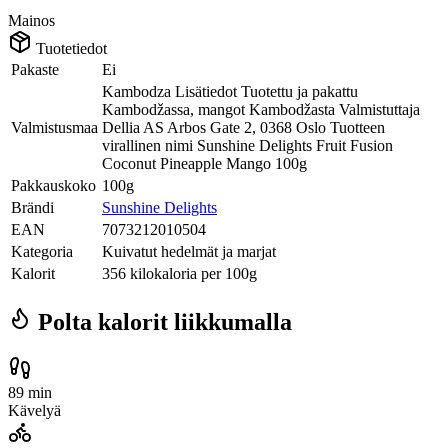
Mainos
Tuotetiedot
Pakaste
Ei
Kambodza Lisätiedot Tuotettu ja pakattu
Kambodžassa, mangot Kambodžasta Valmistuttaja
Valmistusmaa
Dellia AS Arbos Gate 2, 0368 Oslo Tuotteen
virallinen nimi Sunshine Delights Fruit Fusion
Coconut Pineapple Mango 100g
Pakkauskoko
100g
Brändi
Sunshine Delights
EAN
7073212010504
Kategoria
Kuivatut hedelmät ja marjat
Kalorit
356 kilokaloria per 100g
Polta kalorit liikkumalla
89 min
Kävelyä