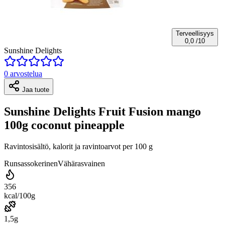
Terveellisyys
0,0
/10
Sunshine Delights
0 arvostelua
Jaa tuote
Sunshine Delights Fruit Fusion mango
100g coconut pineapple
Ravintosisältö, kalorit ja ravintoarvot per 100 g
Runsassokerinen
Vähärasvainen
356
kcal/100g
1,5g