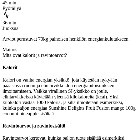
45 min
Pyöräilyä
36 min
Juoksua
Arviot perustuvat 70kg painoisen henkilön energiankulutukseen.
Mainos
Mitä ovat kalorit ja ravintoarvot?
Kalorit
Kalori on vanha energian yksikkö, jota käytetään nykyään
pääasiassa ruoan ja elintarvikkeiden energiapitoisuuksien
ilmoittamiseen. Vaikka virallinen SI-yksikkö on joule,
elintarvikkeissa käytetään yleensä kilokaloreita (kcal). Yksi
kilokalori vastaa 1000 kaloria, ja sillä ilmoitetaan esimerkiksi,
kuinka paljon energiaa Sunshine Delights Fruit Fusion mango 100g
coconut pineapple sisältää.
Ravintoarvot ja ravintosisältö
Ravintoarvot kertovat, kuinka paljon tuote sisältää esimerkiksi