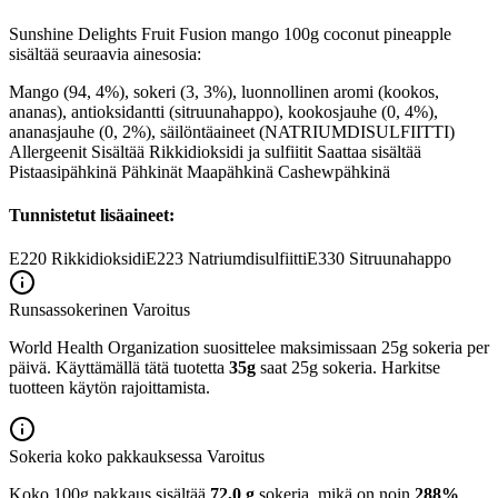
Sunshine Delights Fruit Fusion mango 100g coconut pineapple
sisältää seuraavia ainesosia:
Mango (94, 4%), sokeri (3, 3%), luonnollinen aromi (kookos,
ananas), antioksidantti (sitruunahappo), kookosjauhe (0, 4%),
ananasjauhe (0, 2%), säilöntäaineet (NATRIUMDISULFIITTI)
Allergeenit Sisältää Rikkidioksidi ja sulfiitit Saattaa sisältää
Pistaasipähkinä Pähkinät Maapähkinä Cashewpähkinä
Tunnistetut lisäaineet:
E220
Rikkidioksidi
E223
Natriumdisulfiitti
E330
Sitruunahappo
Runsassokerinen
Varoitus
World Health Organization suosittelee maksimissaan 25g sokeria per
päivä. Käyttämällä tätä tuotetta
35g
saat 25g sokeria. Harkitse
tuotteen käytön rajoittamista.
Sokeria koko pakkauksessa
Varoitus
Koko 100g pakkaus sisältää
72,0 g
sokeria, mikä on noin
288%