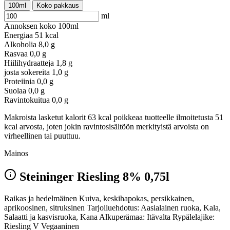
100ml
Koko pakkaus
ml
Annoksen koko
100ml
Energiaa
51 kcal
Alkoholia
8,0 g
Rasvaa
0,0 g
Hiilihydraatteja
1,8 g
josta sokereita
1,0 g
Proteiinia
0,0 g
Suolaa
0,0 g
Ravintokuitua
0,0 g
Makroista lasketut kalorit 63 kcal poikkeaa tuotteelle ilmoitetusta 51
kcal arvosta, joten jokin ravintosisältöön merkityistä arvoista on
virheellinen tai puuttuu.
Mainos
Steininger Riesling 8% 0,75l
Raikas ja hedelmäinen Kuiva, keskihapokas, persikkainen,
aprikoosinen, sitruksinen Tarjoiluehdotus: Aasialainen ruoka, Kala,
Salaatti ja kasvisruoka, Kana Alkuperämaa: Itävalta Rypälelajike:
Riesling V Vegaaninen