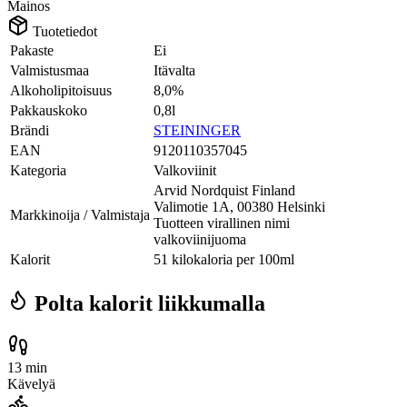
Mainos
Tuotetiedot
Pakaste
Ei
Valmistusmaa
Itävalta
Alkoholipitoisuus
8,0%
Pakkauskoko
0,8l
Brändi
STEININGER
EAN
9120110357045
Kategoria
Valkoviinit
Arvid Nordquist Finland
Valimotie 1A, 00380 Helsinki
Markkinoija / Valmistaja
Tuotteen virallinen nimi
valkoviinijuoma
Kalorit
51 kilokaloria per 100ml
Polta kalorit liikkumalla
13 min
Kävelyä