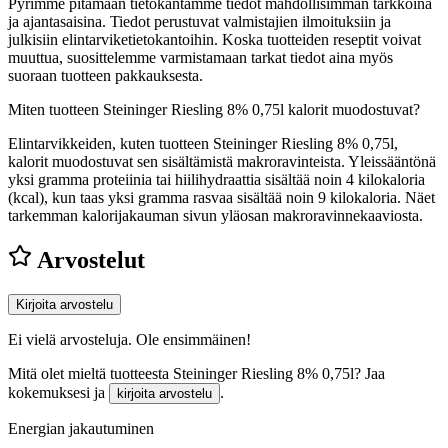
Pyrimme pitämään tietokantamme tiedot mahdollisimman tarkkoina
ja ajantasaisina. Tiedot perustuvat valmistajien ilmoituksiin ja
julkisiin elintarviketietokantoihin. Koska tuotteiden reseptit voivat
muuttua, suosittelemme varmistamaan tarkat tiedot aina myös
suoraan tuotteen pakkauksesta.
Miten tuotteen Steininger Riesling 8% 0,75l kalorit muodostuvat?
Elintarvikkeiden, kuten tuotteen Steininger Riesling 8% 0,75l,
kalorit muodostuvat sen sisältämistä makroravinteista. Yleissääntönä
yksi gramma proteiinia tai hiilihydraattia sisältää noin 4 kilokaloria
(kcal), kun taas yksi gramma rasvaa sisältää noin 9 kilokaloria. Näet
tarkemman kalorijakauman sivun yläosan makroravinnekaaviosta.
Arvostelut
Kirjoita arvostelu
Ei vielä arvosteluja. Ole ensimmäinen!
Mitä olet mieltä tuotteesta Steininger Riesling 8% 0,75l? Jaa
kokemuksesi ja
.
kirjoita arvostelu
Energian jakautuminen