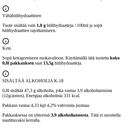
Vähähiilihydraattinen
Tuote sisältää vain
1,8 g
hiilihydraatteja / 100ml ja sopii
hiilihydraattien rajoittamiseen.
Keto
Sopii ketogeeniseen ruokavalioon.
Käyttämällä tätä tuotetta
koko
0,8l pakkauksen
saat
13,5g
hiilihydraatteja.
SISÄLTÄÄ ALKOHOLIA
K-18
0,8l sisältää 47,3 g alkoholia, joka vastaa 3,9 alkoholiannosta
(12g/annos). Energiaa alkoholista 331 kcal.
Pakkaus vastaa 4,33 kpl 4,2% vahvuista juomaa.
Pakkauksessa on yhteensä
3,9 alkoholiannosta
. Tätä ei suositella
nautittavaksi kerralla.