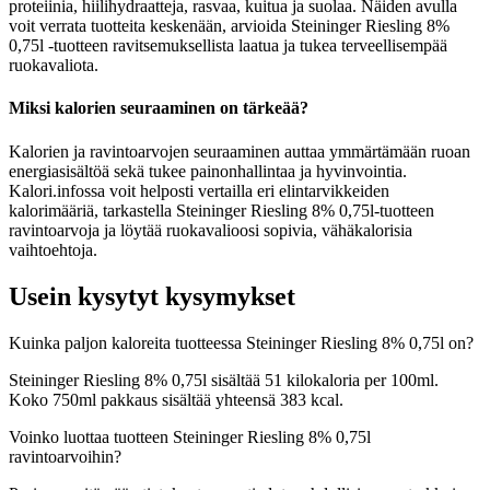
proteiinia, hiilihydraatteja, rasvaa, kuitua ja suolaa. Näiden avulla
voit verrata tuotteita keskenään, arvioida Steininger Riesling 8%
0,75l -tuotteen ravitsemuksellista laatua ja tukea terveellisempää
ruokavaliota.
Miksi kalorien seuraaminen on tärkeää?
Kalorien ja ravintoarvojen seuraaminen auttaa ymmärtämään ruoan
energiasisältöä sekä tukee painonhallintaa ja hyvinvointia.
Kalori.infossa voit helposti vertailla eri elintarvikkeiden
kalorimääriä, tarkastella Steininger Riesling 8% 0,75l-tuotteen
ravintoarvoja ja löytää ruokavalioosi sopivia, vähäkalorisia
vaihtoehtoja.
Usein kysytyt kysymykset
Kuinka paljon kaloreita tuotteessa Steininger Riesling 8% 0,75l on?
Steininger Riesling 8% 0,75l sisältää 51 kilokaloria per 100ml.
Koko 750ml pakkaus sisältää yhteensä 383 kcal.
Voinko luottaa tuotteen Steininger Riesling 8% 0,75l
ravintoarvoihin?