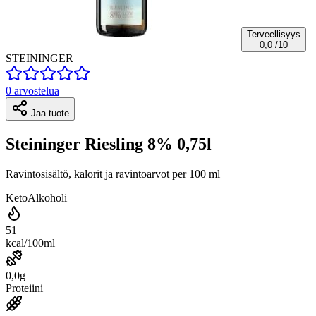
Terveellisyys
0,0
/10
STEININGER
0 arvostelua
Jaa tuote
Steininger Riesling 8% 0,75l
Ravintosisältö, kalorit ja ravintoarvot per 100 ml
Keto
Alkoholi
51
kcal/100ml
0,0g
Proteiini