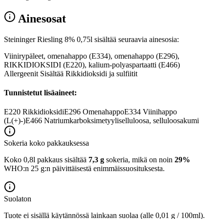
Ainesosat
Steininger Riesling 8% 0,75l sisältää seuraavia ainesosia:
Viinirypäleet, omenahappo (E334), omenahappo (E296),
RIKKIDIOKSIDI (E220), kalium-polyaspartaatti (E466)
Allergeenit Sisältää Rikkidioksidi ja sulfiitit
Tunnistetut lisäaineet:
E220
Rikkidioksidi
E296
Omenahappo
E334
Viinihappo
(L(+)-)
E466
Natriumkarboksimetyyliselluloosa, selluloosakumi
Sokeria koko pakkauksessa
Koko 0,8l pakkaus sisältää
7,3 g
sokeria, mikä on noin
29%
WHO:n 25 g:n päivittäisestä enimmäissuosituksesta.
Suolaton
Tuote ei sisällä käytännössä lainkaan suolaa (alle 0,01 g / 100ml).