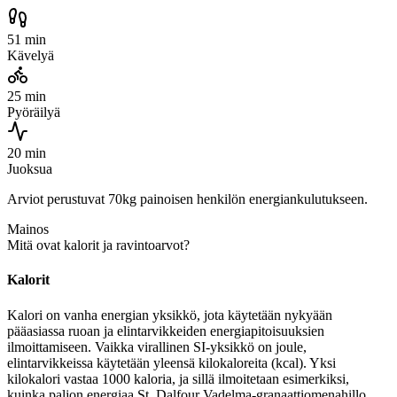
51 min
Kävelyä
25 min
Pyöräilyä
20 min
Juoksua
Arviot perustuvat 70kg painoisen henkilön energiankulutukseen.
Mainos
Mitä ovat kalorit ja ravintoarvot?
Kalorit
Kalori on vanha energian yksikkö, jota käytetään nykyään
pääasiassa ruoan ja elintarvikkeiden energiapitoisuuksien
ilmoittamiseen. Vaikka virallinen SI-yksikkö on joule,
elintarvikkeissa käytetään yleensä kilokaloreita (kcal). Yksi
kilokalori vastaa 1000 kaloria, ja sillä ilmoitetaan esimerkiksi,
kuinka paljon energiaa St. Dalfour Vadelma-granaattiomenahillo