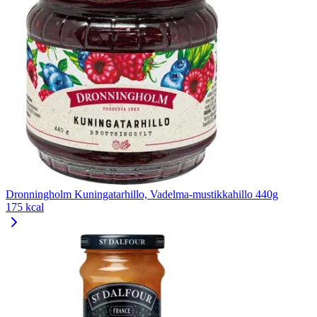
Dronningholm Kuningatarhillo, Vadelma-mustikkahillo 440g
175 kcal