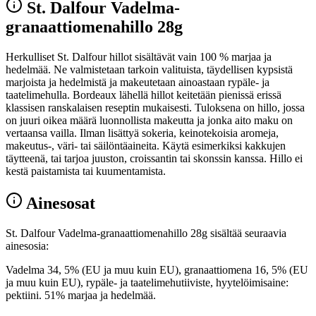
St. Dalfour Vadelma-
granaattiomenahillo 28g
Herkulliset St. Dalfour hillot sisältävät vain 100 % marjaa ja
hedelmää. Ne valmistetaan tarkoin valituista, täydellisen kypsistä
marjoista ja hedelmistä ja makeutetaan ainoastaan rypäle- ja
taatelimehulla. Bordeaux lähellä hillot keitetään pienissä erissä
klassisen ranskalaisen reseptin mukaisesti. Tuloksena on hillo, jossa
on juuri oikea määrä luonnollista makeutta ja jonka aito maku on
vertaansa vailla. Ilman lisättyä sokeria, keinotekoisia aromeja,
makeutus-, väri- tai säilöntäaineita. Käytä esimerkiksi kakkujen
täytteenä, tai tarjoa juuston, croissantin tai skonssin kanssa. Hillo ei
kestä paistamista tai kuumentamista.
Ainesosat
St. Dalfour Vadelma-granaattiomenahillo 28g sisältää seuraavia
ainesosia:
Vadelma 34, 5% (EU ja muu kuin EU), granaattiomena 16, 5% (EU
ja muu kuin EU), rypäle- ja taatelimehutiiviste, hyytelöimisaine:
pektiini. 51% marjaa ja hedelmää.