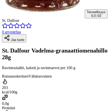
Terveellisyys
0,0
/10
St. Dalfour
0 arvostelua
Jaa tuote
St. Dalfour Vadelma-granaattiomenahillo
28g
Ravintosisältö, kalorit ja ravintoarvot per 100 g
Runsassokerinen
Vähärasvainen
203
kcal/100g
0,0g
Proteiini