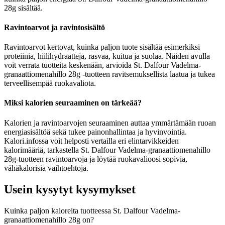
28g sisältää.
Ravintoarvot ja ravintosisältö
Ravintoarvot kertovat, kuinka paljon tuote sisältää esimerkiksi
proteiinia, hiilihydraatteja, rasvaa, kuitua ja suolaa. Näiden avulla
voit verrata tuotteita keskenään, arvioida St. Dalfour Vadelma-
granaattiomenahillo 28g -tuotteen ravitsemuksellista laatua ja tukea
terveellisempää ruokavaliota.
Miksi kalorien seuraaminen on tärkeää?
Kalorien ja ravintoarvojen seuraaminen auttaa ymmärtämään ruoan
energiasisältöä sekä tukee painonhallintaa ja hyvinvointia.
Kalori.infossa voit helposti vertailla eri elintarvikkeiden
kalorimääriä, tarkastella St. Dalfour Vadelma-granaattiomenahillo
28g-tuotteen ravintoarvoja ja löytää ruokavalioosi sopivia,
vähäkalorisia vaihtoehtoja.
Usein kysytyt kysymykset
Kuinka paljon kaloreita tuotteessa St. Dalfour Vadelma-
granaattiomenahillo 28g on?