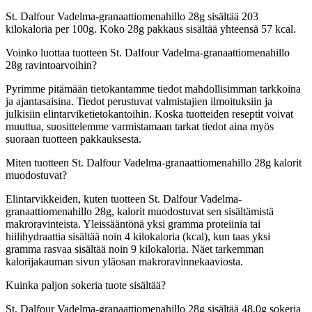
St. Dalfour Vadelma-granaattiomenahillo 28g sisältää 203
kilokaloria per 100g. Koko 28g pakkaus sisältää yhteensä 57 kcal.
Voinko luottaa tuotteen St. Dalfour Vadelma-granaattiomenahillo
28g ravintoarvoihin?
Pyrimme pitämään tietokantamme tiedot mahdollisimman tarkkoina
ja ajantasaisina. Tiedot perustuvat valmistajien ilmoituksiin ja
julkisiin elintarviketietokantoihin. Koska tuotteiden reseptit voivat
muuttua, suosittelemme varmistamaan tarkat tiedot aina myös
suoraan tuotteen pakkauksesta.
Miten tuotteen St. Dalfour Vadelma-granaattiomenahillo 28g kalorit
muodostuvat?
Elintarvikkeiden, kuten tuotteen St. Dalfour Vadelma-
granaattiomenahillo 28g, kalorit muodostuvat sen sisältämistä
makroravinteista. Yleissääntönä yksi gramma proteiinia tai
hiilihydraattia sisältää noin 4 kilokaloria (kcal), kun taas yksi
gramma rasvaa sisältää noin 9 kilokaloria. Näet tarkemman
kalorijakauman sivun yläosan makroravinnekaaviosta.
Kuinka paljon sokeria tuote sisältää?
St. Dalfour Vadelma-granaattiomenahillo 28g sisältää 48,0g sokeria