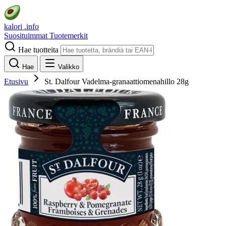
kalori
.info
Suosituimmat
Tuotemerkit
Hae tuotteita
Hae
Valikko
Etusivu
St. Dalfour Vadelma-granaattiomenahillo 28g