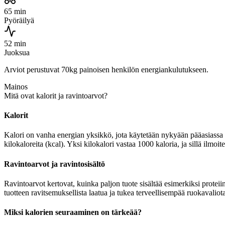
65 min
Pyöräilyä
52 min
Juoksua
Arviot perustuvat 70kg painoisen henkilön energiankulutukseen.
Mainos
Mitä ovat kalorit ja ravintoarvot?
Kalorit
Kalori on vanha energian yksikkö, jota käytetään nykyään pääasiassa r
kilokaloreita (kcal). Yksi kilokalori vastaa 1000 kaloria, ja sillä ilmo
Ravintoarvot ja ravintosisältö
Ravintoarvot kertovat, kuinka paljon tuote sisältää esimerkiksi proteiin
tuotteen ravitsemuksellista laatua ja tukea terveellisempää ruokavaliota
Miksi kalorien seuraaminen on tärkeää?