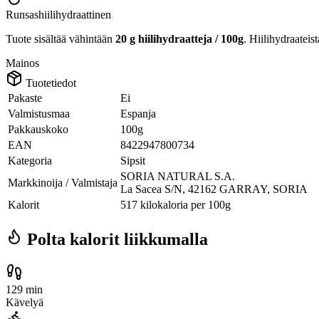
Runsashiilihydraattinen
Tuote sisältää vähintään
20 g hiilihydraatteja / 100g
. Hiilihydraateis
Mainos
Tuotetiedot
Pakaste
Ei
Valmistusmaa
Espanja
Pakkauskoko
100g
EAN
8422947800734
Kategoria
Sipsit
SORIA NATURAL S.A.
Markkinoija / Valmistaja
La Sacea S/N, 42162 GARRAY, SORIA
Kalorit
517 kilokaloria per 100g
Polta kalorit liikkumalla
129 min
Kävelyä