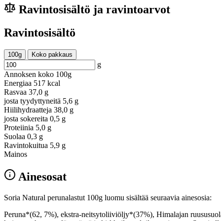
Ravintosisältö ja ravintoarvot
Ravintosisältö
100g
Koko pakkaus
g
Annoksen koko
100g
Energiaa
517 kcal
Rasvaa
37,0 g
josta tyydyttyneitä
5,6 g
Hiilihydraatteja
38,0 g
josta sokereita
0,5 g
Proteiinia
5,0 g
Suolaa
0,3 g
Ravintokuitua
5,9 g
Mainos
Ainesosat
Soria Natural perunalastut 100g luomu sisältää seuraavia ainesosia:
Peruna*(62, 7%), ekstra-neitsytoliiviöljy*(37%), Himalajan ruususuola