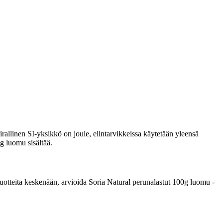
rallinen SI-yksikkö on joule, elintarvikkeissa käytetään yleensä
0g luomu sisältää.
a tuotteita keskenään, arvioida Soria Natural perunalastut 100g luomu -