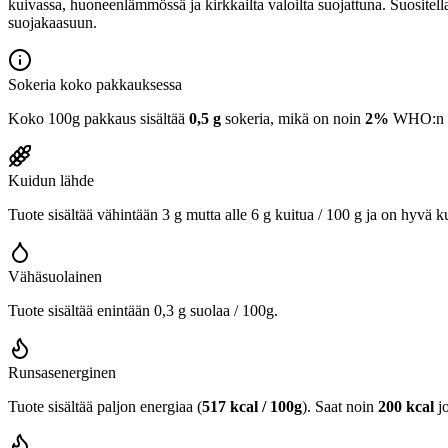
kuivassa, huoneenlämmössä ja kirkkailta valoilta suojattuna. Suositella
suojakaasuun.
Sokeria koko pakkauksessa
Koko 100g pakkaus sisältää
0,5 g
sokeria, mikä on noin
2%
WHO:n 25
Kuidun lähde
Tuote sisältää vähintään 3 g mutta alle 6 g kuitua / 100 g ja on hyvä k
Vähäsuolainen
Tuote sisältää enintään 0,3 g suolaa / 100g.
Runsasenerginen
Tuote sisältää paljon energiaa (
517 kcal / 100g
). Saat noin
200 kcal
j