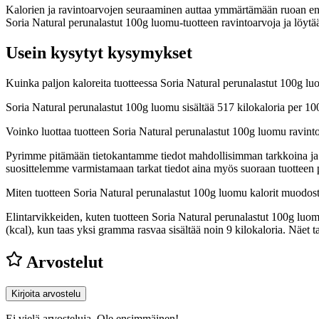
Kalorien ja ravintoarvojen seuraaminen auttaa ymmärtämään ruoan energia
Soria Natural perunalastut 100g luomu-tuotteen ravintoarvoja ja löytää
Usein kysytyt kysymykset
Kuinka paljon kaloreita tuotteessa Soria Natural perunalastut 100g l
Soria Natural perunalastut 100g luomu sisältää 517 kilokaloria per 1
Voinko luottaa tuotteen Soria Natural perunalastut 100g luomu ravint
Pyrimme pitämään tietokantamme tiedot mahdollisimman tarkkoina ja ajan
suosittelemme varmistamaan tarkat tiedot aina myös suoraan tuotteen
Miten tuotteen Soria Natural perunalastut 100g luomu kalorit muodos
Elintarvikkeiden, kuten tuotteen Soria Natural perunalastut 100g luomu,
(kcal), kun taas yksi gramma rasvaa sisältää noin 9 kilokaloria. Näe
Arvostelut
Kirjoita arvostelu
Ei vielä arvosteluja. Ole ensimmäinen!