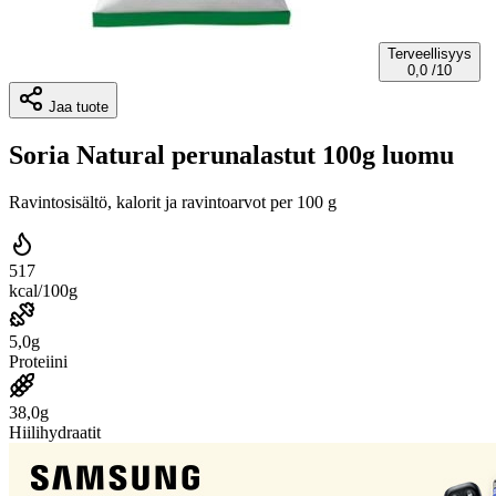
Terveellisyys
0,0
/10
Jaa tuote
Soria Natural perunalastut 100g luomu
Ravintosisältö, kalorit ja ravintoarvot per 100 g
517
kcal/100g
5,0g
Proteiini
38,0g
Hiilihydraatit