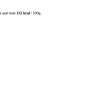
ta saat noin
152 kcal
/ 100g.