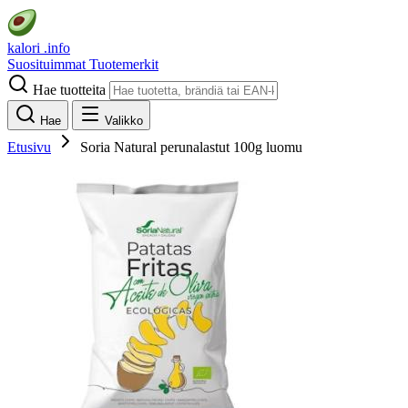
kalori
.info
Suosituimmat
Tuotemerkit
Hae tuotteita
Hae
Valikko
Etusivu
Soria Natural perunalastut 100g luomu