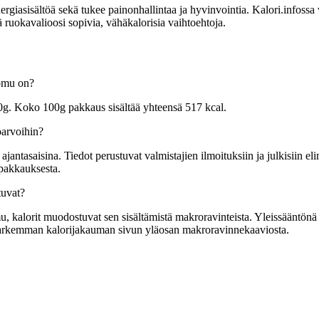
sisältöä sekä tukee painonhallintaa ja hyvinvointia. Kalori.infossa voit
 ruokavalioosi sopivia, vähäkalorisia vaihtoehtoja.
uomu on?
00g. Koko 100g pakkaus sisältää yhteensä 517 kcal.
oarvoihin?
tasaisina. Tiedot perustuvat valmistajien ilmoituksiin ja julkisiin elin
 pakkauksesta.
tuvat?
 kalorit muodostuvat sen sisältämistä makroravinteista. Yleissääntönä yk
t tarkemman kalorijakauman sivun yläosan makroravinnekaaviosta.