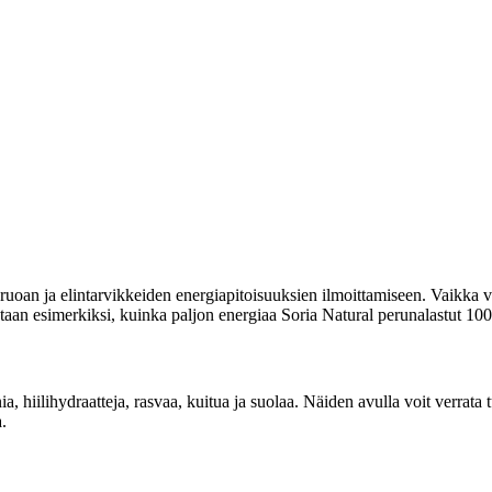
uoan ja elintarvikkeiden energiapitoisuuksien ilmoittamiseen. Vaikka vi
itetaan esimerkiksi, kuinka paljon energiaa Soria Natural perunalastut 10
ia, hiilihydraatteja, rasvaa, kuitua ja suolaa. Näiden avulla voit verrat
.