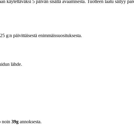
an käytettäväksi 5 päivän sisällä avaamisesta. Tuotteen laatu säilyy parem
 g:n päivittäisestä enimmäissuosituksesta.
uidun lähde.
o noin
39g
annoksesta.