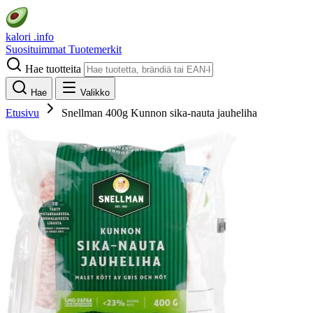
kalori
.info
Suosituimmat
Tuotemerkit
Hae tuotteita
Hae
Valikko
Etusivu
Snellman 400g Kunnon sika-nauta jauheliha