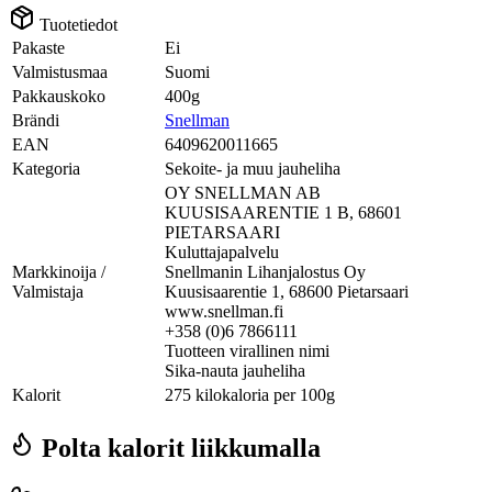
Tuotetiedot
Pakaste
Ei
Valmistusmaa
Suomi
Pakkauskoko
400g
Brändi
Snellman
EAN
6409620011665
Kategoria
Sekoite- ja muu jauheliha
OY SNELLMAN AB
KUUSISAARENTIE 1 B, 68601
PIETARSAARI
Kuluttajapalvelu
Markkinoija /
Snellmanin Lihanjalostus Oy
Valmistaja
Kuusisaarentie 1, 68600 Pietarsaari
www.snellman.fi
+358 (0)6 7866111
Tuotteen virallinen nimi
Sika-nauta jauheliha
Kalorit
275 kilokaloria per 100g
Polta kalorit liikkumalla