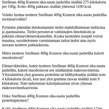
Snellman 400g Kunnon sika-nauta jauheliha sisältää 275 kilokaloria
per 100g. Koko 400g pakkaus sisältää yhteensä 1100 kcal.
Voinko luottaa tuotteen Snellman 400g Kunnon sika-nauta jauheliha
ravintoarvoihin?
Pyrimme pitämään tietokantamme tiedot mahdollisimman tarkkoina
ja ajantasaisina. Tiedot perustuvat valmistajien ilmoituksiin ja
julkisiin elintarviketietokantoihin. Koska tuotteiden reseptit voivat
muuttua, suosittelemme varmistamaan tarkat tiedot aina myös
suoraan tuotteen pakkauksesta.
Miten tuotteen Snellman 400g Kunnon sika-nauta jauheliha kalorit
muodostuvat?
Elintarvikkeiden, kuten tuotteen Snellman 400g Kunnon sika-nauta
jauheliha, kalorit muodostuvat sen sisältämistä makroravinteista.
Yleissääntönä yksi gramma proteiinia tai hiilihydraattia sisältää noin
4 kilokaloria (kcal), kun taas yksi gramma rasvaa sisältää noin 9
kilokaloria. Näet tarkemman kalorijakauman sivun yläosan
makroravinnekaaviosta.
Onko Snellman 400g Kunnon sika-nauta jauheliha
proteiinipitoinen?
Kyllä, Snellman 400g Kunnon sika-nauta jauheliha sisältää 17,0g