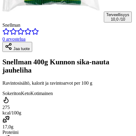
Terveellisyys
10,0
/10
Snellman
0 arvostelua
Jaa tuote
Snellman 400g Kunnon sika-nauta
jauheliha
Ravintosisältö, kalorit ja ravintoarvot per 100 g
Sokeriton
Keto
Kotimainen
275
kcal/100g
17,0g
Proteiini