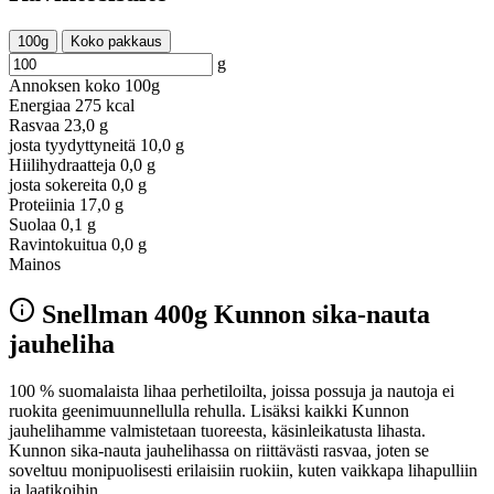
100g
Koko pakkaus
g
Annoksen koko
100g
Energiaa
275 kcal
Rasvaa
23,0 g
josta tyydyttyneitä
10,0 g
Hiilihydraatteja
0,0 g
josta sokereita
0,0 g
Proteiinia
17,0 g
Suolaa
0,1 g
Ravintokuitua
0,0 g
Mainos
Snellman 400g Kunnon sika-nauta
jauheliha
100 % suomalaista lihaa perhetiloilta, joissa possuja ja nautoja ei
ruokita geenimuunnellulla rehulla. Lisäksi kaikki Kunnon
jauhelihamme valmistetaan tuoreesta, käsinleikatusta lihasta.
Kunnon sika-nauta jauhelihassa on riittävästi rasvaa, joten se
soveltuu monipuolisesti erilaisiin ruokiin, kuten vaikkapa lihapulliin
ja laatikoihin.