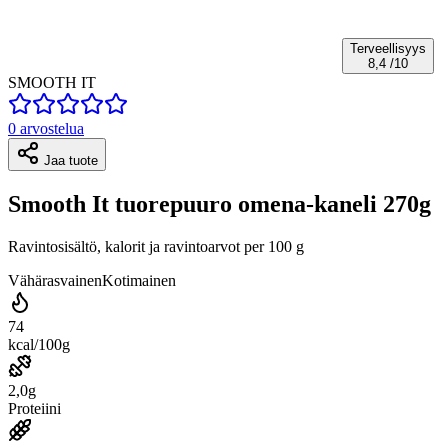
Terveellisyys
8,4
/10
SMOOTH IT
0 arvostelua
Jaa tuote
Smooth It tuorepuuro omena-kaneli 270g
Ravintosisältö, kalorit ja ravintoarvot per 100 g
Vähärasvainen
Kotimainen
74
kcal/100g
2,0g
Proteiini