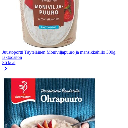
Juustoportti Täyteläinen Moniviljapuuro ja mansikkahillo 300g
laktoositon
86 kcal