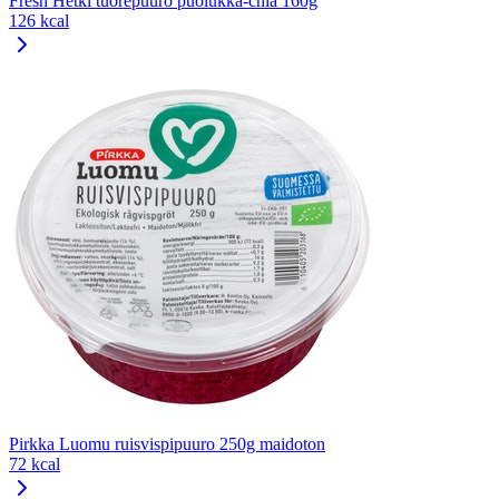
Fresh Hetki tuorepuuro puolukka-chia 160g
126 kcal
Pirkka Luomu ruisvispipuuro 250g maidoton
72 kcal