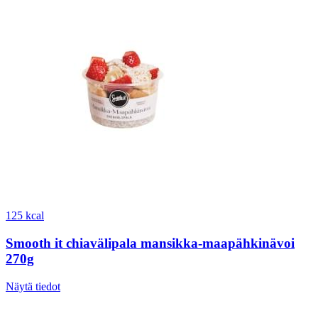
125 kcal
Smooth it chiavälipala mansikka-maapähkinävoi
270g
Näytä tiedot