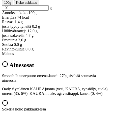
100g
Koko pakkaus
g
Annoksen koko
100g
Energiaa
74 kcal
Rasvaa
1,4 g
josta tyydyttyneitä
0,2 g
Hiilihydraatteja
12,0 g
josta sokereita
4,7 g
Proteiinia
2,0 g
Suolaa
0,0 g
Ravintokuitua
0,0 g
Mainos
Ainesosat
Smooth It tuorepuuro omena-kaneli 270g sisältää seuraavia
ainesosia:
Oatly täyteläinen KAURAjuoma (vesi, KAURA, rypsiöljy, suola),
omena (35, 6%), KAURAhiutale, agavesiirappi, kaneli (0, 4%)
Sokeria koko pakkauksessa