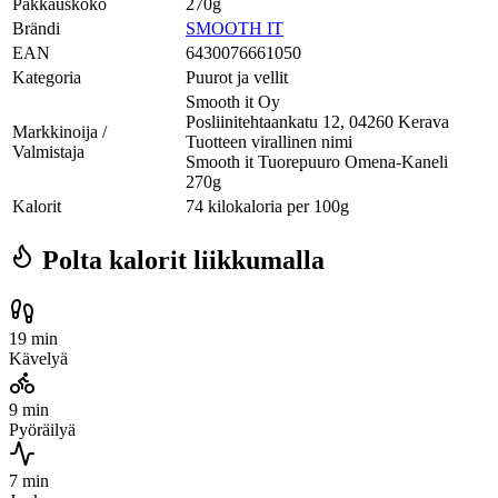
Pakkauskoko
270g
Brändi
SMOOTH IT
EAN
6430076661050
Kategoria
Puurot ja vellit
Smooth it Oy
Posliinitehtaankatu 12, 04260 Kerava
Markkinoija /
Tuotteen virallinen nimi
Valmistaja
Smooth it Tuorepuuro Omena-Kaneli
270g
Kalorit
74 kilokaloria per 100g
Polta kalorit liikkumalla
19 min
Kävelyä
9 min
Pyöräilyä
7 min