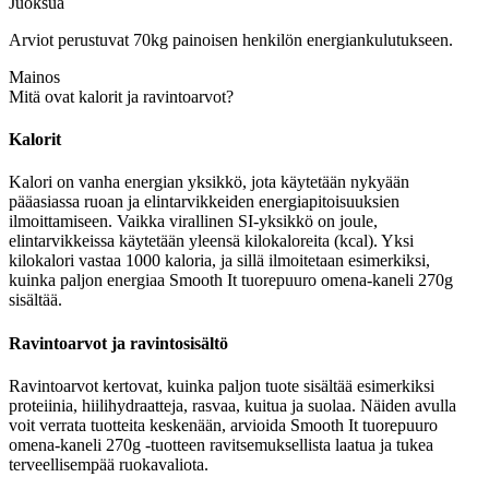
Juoksua
Arviot perustuvat 70kg painoisen henkilön energiankulutukseen.
Mainos
Mitä ovat kalorit ja ravintoarvot?
Kalorit
Kalori on vanha energian yksikkö, jota käytetään nykyään
pääasiassa ruoan ja elintarvikkeiden energiapitoisuuksien
ilmoittamiseen. Vaikka virallinen SI-yksikkö on joule,
elintarvikkeissa käytetään yleensä kilokaloreita (kcal). Yksi
kilokalori vastaa 1000 kaloria, ja sillä ilmoitetaan esimerkiksi,
kuinka paljon energiaa Smooth It tuorepuuro omena-kaneli 270g
sisältää.
Ravintoarvot ja ravintosisältö
Ravintoarvot kertovat, kuinka paljon tuote sisältää esimerkiksi
proteiinia, hiilihydraatteja, rasvaa, kuitua ja suolaa. Näiden avulla
voit verrata tuotteita keskenään, arvioida Smooth It tuorepuuro
omena-kaneli 270g -tuotteen ravitsemuksellista laatua ja tukea
terveellisempää ruokavaliota.