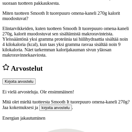
suoraan tuotteen pakkauksesta.
Miten tuotteen Smooth It tuorepuuro omena-kaneli 270g kalorit
muodostuvat?
Elintarvikkeiden, kuten tuotteen Smooth It tuorepuuro omena-kaneli
270g, kalorit muodostuvat sen sisältämistä makroravinteista.
Yleissääntönä yksi gramma proteiinia tai hiilihydraattia sisältää noin
4 kilokaloria (kcal), kun taas yksi gramma rasvaa sisältää noin 9
kilokaloria. Näet tarkemman kalorijakauman sivun yläosan
makroravinnekaaviosta.
Arvostelut
Kirjoita arvostelu
Ei vielä arvosteluja. Ole ensimmäinen!
Mitä olet mieltä tuotteesta Smooth It tuorepuuro omena-kaneli 270g?
Jaa kokemuksesi ja
.
kirjoita arvostelu
Energian jakautuminen