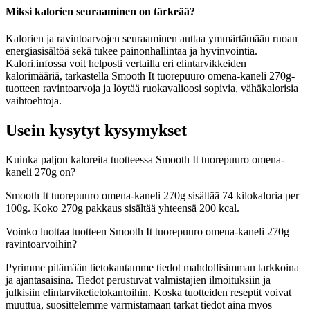
Miksi kalorien seuraaminen on tärkeää?
Kalorien ja ravintoarvojen seuraaminen auttaa ymmärtämään ruoan
energiasisältöä sekä tukee painonhallintaa ja hyvinvointia.
Kalori.infossa voit helposti vertailla eri elintarvikkeiden
kalorimääriä, tarkastella Smooth It tuorepuuro omena-kaneli 270g-
tuotteen ravintoarvoja ja löytää ruokavalioosi sopivia, vähäkalorisia
vaihtoehtoja.
Usein kysytyt kysymykset
Kuinka paljon kaloreita tuotteessa Smooth It tuorepuuro omena-
kaneli 270g on?
Smooth It tuorepuuro omena-kaneli 270g sisältää 74 kilokaloria per
100g. Koko 270g pakkaus sisältää yhteensä 200 kcal.
Voinko luottaa tuotteen Smooth It tuorepuuro omena-kaneli 270g
ravintoarvoihin?
Pyrimme pitämään tietokantamme tiedot mahdollisimman tarkkoina
ja ajantasaisina. Tiedot perustuvat valmistajien ilmoituksiin ja
julkisiin elintarviketietokantoihin. Koska tuotteiden reseptit voivat
muuttua, suosittelemme varmistamaan tarkat tiedot aina myös