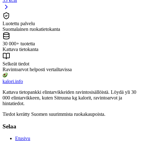
33 kcal
Luotettu palvelu
Suomalainen ruokatietokanta
30 000+ tuotetta
Kattava tietokanta
Selkeät tiedot
Ravintoarvot helposti vertailtavissa
kalori
.info
Kattava tietopankki elintarvikkeiden ravintosisällöistä.
Löydä yli 30
000 elintarvikkeen, kuten Sitruuna kg
kalorit, ravintoarvot ja
hintatiedot.
Tiedot kerätty Suomen suurimmista ruokakaupoista.
Selaa
Etusivu