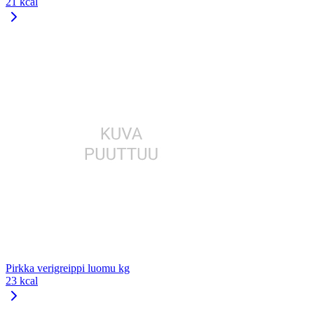
21 kcal
Pirkka verigreippi luomu kg
23 kcal