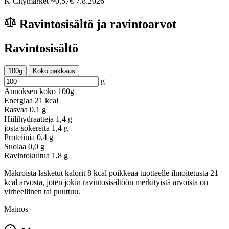
K-Citymarket
~0,57€
7.8.2026
Ravintosisältö ja ravintoarvot
Ravintosisältö
100g
Koko pakkaus
g
Annoksen koko
100g
Energiaa
21 kcal
Rasvaa
0,1 g
Hiilihydraatteja
1,4 g
josta sokereita
1,4 g
Proteiinia
0,4 g
Suolaa
0,0 g
Ravintokuitua
1,8 g
Makroista lasketut kalorit 8 kcal poikkeaa tuotteelle ilmoitetusta 21
kcal arvosta, joten jokin ravintosisältöön merkityistä arvoista on
virheellinen tai puuttuu.
Mainos