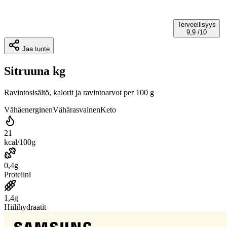
Terveellisyys
9,9
/10
Jaa tuote
Sitruuna kg
Ravintosisältö, kalorit ja ravintoarvot per 100 g
Vähäenerginen
Vähärasvainen
Keto
21
kcal/100g
0,4g
Proteiini
1,4g
Hiilihydraatit