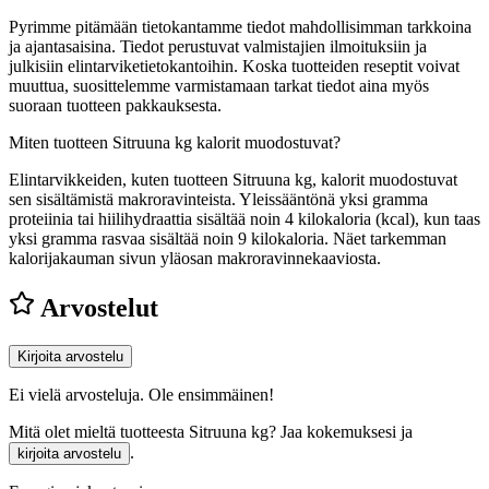
Pyrimme pitämään tietokantamme tiedot mahdollisimman tarkkoina
ja ajantasaisina. Tiedot perustuvat valmistajien ilmoituksiin ja
julkisiin elintarviketietokantoihin. Koska tuotteiden reseptit voivat
muuttua, suosittelemme varmistamaan tarkat tiedot aina myös
suoraan tuotteen pakkauksesta.
Miten tuotteen Sitruuna kg kalorit muodostuvat?
Elintarvikkeiden, kuten tuotteen Sitruuna kg, kalorit muodostuvat
sen sisältämistä makroravinteista. Yleissääntönä yksi gramma
proteiinia tai hiilihydraattia sisältää noin 4 kilokaloria (kcal), kun taas
yksi gramma rasvaa sisältää noin 9 kilokaloria. Näet tarkemman
kalorijakauman sivun yläosan makroravinnekaaviosta.
Arvostelut
Kirjoita arvostelu
Ei vielä arvosteluja. Ole ensimmäinen!
Mitä olet mieltä tuotteesta Sitruuna kg? Jaa kokemuksesi ja
.
kirjoita arvostelu