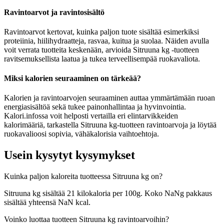
Ravintoarvot ja ravintosisältö
Ravintoarvot kertovat, kuinka paljon tuote sisältää esimerkiksi
proteiinia, hiilihydraatteja, rasvaa, kuitua ja suolaa. Näiden avulla
voit verrata tuotteita keskenään, arvioida Sitruuna kg -tuotteen
ravitsemuksellista laatua ja tukea terveellisempää ruokavaliota.
Miksi kalorien seuraaminen on tärkeää?
Kalorien ja ravintoarvojen seuraaminen auttaa ymmärtämään ruoan
energiasisältöä sekä tukee painonhallintaa ja hyvinvointia.
Kalori.infossa voit helposti vertailla eri elintarvikkeiden
kalorimääriä, tarkastella Sitruuna kg-tuotteen ravintoarvoja ja löytää
ruokavalioosi sopivia, vähäkalorisia vaihtoehtoja.
Usein kysytyt kysymykset
Kuinka paljon kaloreita tuotteessa Sitruuna kg on?
Sitruuna kg sisältää 21 kilokaloria per 100g. Koko NaNg pakkaus
sisältää yhteensä NaN kcal.
Voinko luottaa tuotteen Sitruuna kg ravintoarvoihin?