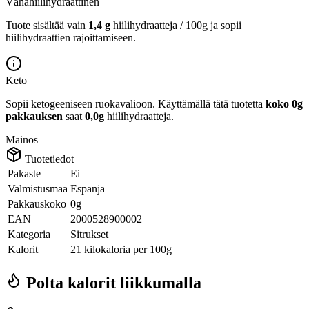
Vähähiilihydraattinen
Tuote sisältää vain
1,4 g
hiilihydraatteja / 100g ja sopii
hiilihydraattien rajoittamiseen.
Keto
Sopii ketogeeniseen ruokavalioon.
Käyttämällä tätä tuotetta
koko 0g
pakkauksen
saat
0,0g
hiilihydraatteja.
Mainos
Tuotetiedot
Pakaste
Ei
Valmistusmaa
Espanja
Pakkauskoko
0g
EAN
2000528900002
Kategoria
Sitrukset
Kalorit
21 kilokaloria per 100g
Polta kalorit liikkumalla