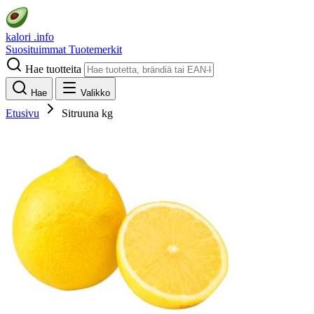
kalori
.info
Suosituimmat
Tuotemerkit
Hae tuotteita
Hae
Valikko
Etusivu
Sitruuna kg